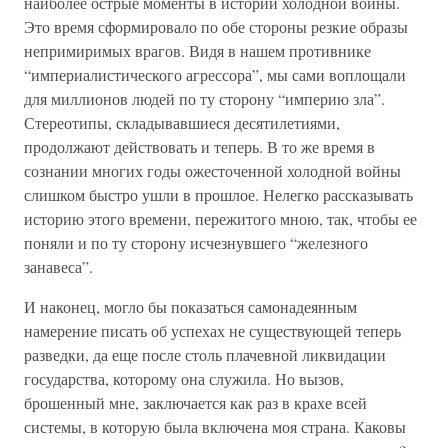
наиболее острые моменты в истории холодной войны.
Это время сформировало по обе стороны резкие образы
непримиримых врагов. Видя в нашем противнике
“империалистического агрессора”, мы сами воплощали
для миллионов людей по ту сторону “империю зла”.
Стереотипы, складывавшиеся десятилетиями,
продолжают действовать и теперь. В то же время в
сознании многих годы ожесточенной холодной войны
слишком быстро ушли в прошлое. Нелегко рассказывать
историю этого времени, пережитого мною, так, чтобы ее
поняли и по ту сторону исчезнувшего “железного
занавеса”.
И наконец, могло бы показаться самонадеянным
намерение писать об успехах не существующей теперь
разведки, да еще после столь плачевной ликвидации
государства, которому она служила. Но вызов,
брошенный мне, заключается как раз в крахе всей
системы, в которую была включена моя страна. Каковы