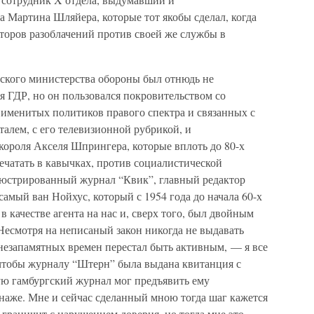
 Мартина Шляйера, которые тот якобы сделал, когда
торов разоблачений против своей же службы в
ского министерства обороны был отнюдь не
 ГДР, но он пользовался покровительством со
именитых политиков правого спектра и связанных с
алем, с его телевизионной рубрикой, и
короля Акселя Шпрингера, которые вплоть до 80-х
ечатать в кавычках, против социалистической
люстрированный журнал “Квик”, главный редактор
самый ван Нойхус, который с 1954 года до начала 60-х
 качестве агента на нас и, сверх того, был двойным
Несмотря на неписаный закон никогда не выдавать
с незапамятных времен перестал быть активным, — я все
, чтобы журналу “Штерн” была выдана квитанция с
ую гамбургский журнал мог предъявить ему
аже. Мне и сейчас сделанный мною тогда шаг кажется
 граничит с нарушением доверия, но тогда мне это