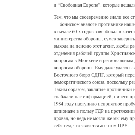
и “Свободная Европа”, которые вещали
Тем, что мы своевременно знали все с
— боннском аналоге-противнике наше
в начале 60-х годов завербовал в кач
министерства обороны, сумев заверить
выхода на пенсию этот агент, якобы р
отделения рабочей группы Христианск
вопросам в Мюнхене и региональным 
вопросам обороны. Ему даже удалось 
Восточного бюро СДПГ, который переш
демократического союза, поскольку р
Таким образом, заклятые противники
снабжали нас информацией, ничего при
1984 году наступило неприятное пробу
шпионаже в пользу ГДР на протяжении 
провал, но ведь не могли же мы ему п
себя тем, что является агентом ЦРУ.