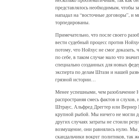
представлялось необходимым, чтобы за
нападал на “восточные договоры”, и м
торпедированы.
Примечательно, что после своего разо
вести судебный процесс против Нойхус
потому, что Нойхус не смог доказать,
по себе, в таком случае мало что знач
специально созданных для новых федер
эксперта по делам Штази и нашей разв
грязной истории…
Менее успешными, чем разоблачение Н
распространяя смесь фактов и слухов,
Штраус, Альфред Дрегтер или Вернер
крупной рыбой. Мы ничего не могли до
других случаях затраты не стоили резу
возмущение, они равнялись нулю. Мы 
скандальчики вокруг политиков, так ж