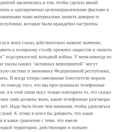
риятий заключались в том, чтобы сделать явной
роны и одновременно целенаправленными фактами и
кованными нами материалами лишить доверия те
республики, которые были враждебно настроены
ела в моих глазах действительно важное значение,
ставить к позорному столбу прежних нацистов и лишить
х” подстрекателей холодной войны. У меня никогда не
ные уколы наших “активных мероприятий” могут
ескую систему и экономику Федеративной республики,
овать. И когда теперь самозваные блюстители морали
 по поводу того, что мы прослушивали телефонные
, я в этой связи могу только повторить то, что сказал
ики сами должны знать, какие телефонные разговоры
 нет. Надо быть более чем наивным, чтобы удивляться
лужб. К этому я хотел бы добавить, что наши
 в какое сравнение с теми, что имели
цкой территории, действующие и поныне.