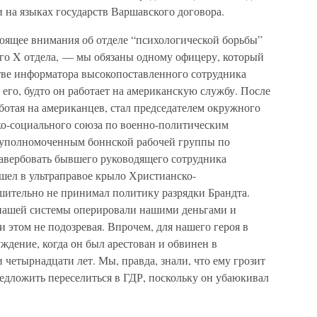
 на языках государств Варшавского договора.
тоящее внимания об отделе “психологической борьбы”
го X отдела, — мы обязаны одному офицеру, который
естве информатора высокопоставленного сотрудника
 его, будто он работает на американскую службу. После
аботая на американцев, стал председателем окружного
о-социального союза по военно-политическим
уполномоченным боннской рабочей группы по
завербовать бывшего руководящего сотрудника
ел в ультраправое крыло Христианско-
ешительно не принимал политику разрядки Брандта.
 нашей системы оперировали нашими деньгами и
 этом не подозревая. Впрочем, для нашего героя в
ждение, когда он был арестован и обвинен в
четырнадцати лет. Мы, правда, знали, что ему грозит
редложить переселиться в ГДР, поскольку он убаюкивал