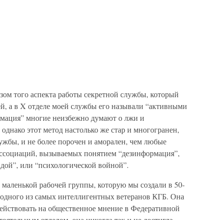
изом того аспекта работы секретной службы, который
й, а в X отделе моей службы его называли “активными
рмация” многие неизбежно думают о лжи и
 однако этот метод настолько же стар и многогранен,
ужбы, и не более порочен и аморален, чем любые
 ассоциаций, вызываемых понятием “дезинформация”,
дой”, или “психологической войной”.
 маленькой рабочей группы, которую мы создали в 50-
 одного из самых интеллигентных ветеранов КГБ. Она
действовать на общественное мнение в Федеративной
тоятельным отделом, она никогда так и не достигла