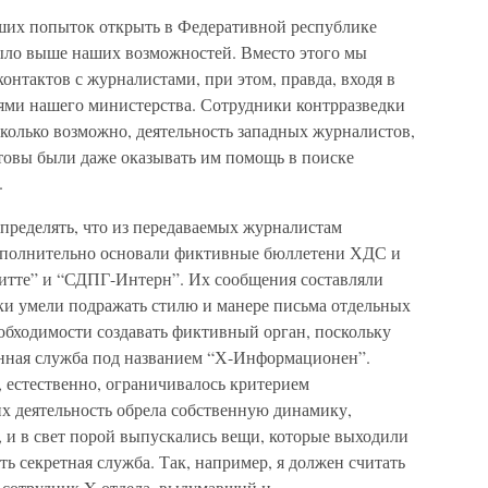
аших попыток открыть в Федеративной республике
было выше наших возможностей. Вместо этого мы
онтактов с журналистами, при этом, правда, входя в
ями нашего министерства. Сотрудники контрразведки
сколько возможно, деятельность западных журналистов,
отовы были даже оказывать им помощь в поиске
.
определять, что из передаваемых журналистам
дополнительно основали фиктивные бюллетени ХДС и
итте” и “СДПГ-Интерн”. Их сообщения составляли
ски умели подражать стилю и манере письма отдельных
бходимости создавать фиктивный орган, поскольку
нная служба под названием “Х-Информационен”.
 естественно, ограничивалось критерием
х деятельность обрела собственную динамику,
 и в свет порой выпускались вещи, которые выходили
ять секретная служба. Так, например, я должен считать
 сотрудник X отдела, выдумавший и