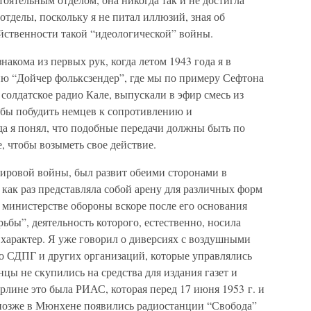
отделы, поскольку я не питал иллюзий, зная об
йственности такой “идеологической” войны.
акома из первых рук, когда летом 1943 года я в
ю “Дойчер фольксзендер”, где мы по примеру Сефтона
солдатское радио Кале, выпускали в эфир смесь из
бы побудить немцев к сопротивлению и
да я понял, что подобные передачи должны быть по
 чтобы возыметь свое действие.
ировой войны, был развит обеими сторонами в
как раз представляла собой арену для различных форм
 министерстве обороны вскоре после его основания
ьбы”, деятельность которого, естественно, носила
 характер. Я уже говорил о диверсиях с воздушными
о СДПГ и других организаций, которые управлялись
 не скупились на средства для издания газет и
ерлине это была РИАС, которая перед 17 июня 1953 г. и
а позже в Мюнхене появились радиостанции “Свобода”