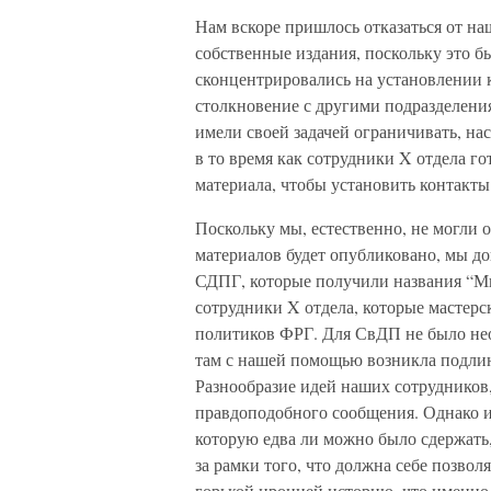
Нам вскоре пришлось отказаться от н
собственные издания, поскольку это 
сконцентрировались на установлении к
столкновение с другими подразделени
имели своей задачей ограничивать, на
в то время как сотрудники X отдела г
материала, чтобы установить контакты
Поскольку мы, естественно, не могли 
материалов будет опубликовано, мы 
СДПГ, которые получили названия “М
сотрудники X отдела, которые мастер
политиков ФРГ. Для СвДП не было нео
там с нашей помощью возникла подли
Разнообразие идей наших сотрудников,
правдоподобного сообщения. Однако и
которую едва ли можно было сдержать,
за рамки того, что должна себе позвол
горькой иронией историю, что именно