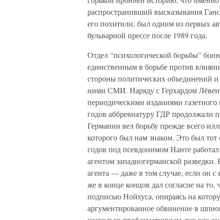
распространивший высказывания Ганса
его похитили, был одним из первых ав
бульварной прессе после 1989 года.
Отдел “психологической борьбы” бонн
единственным в борьбе против влияния
стороны политических объединений и 
ними СМИ. Наряду с Герхардом Лёвент
периодическими изданиями газетного 
годов аббревиатуру ГДР продолжали п
Германии вел борьбу прежде всего ил
которого был нам знаком. Это был тот 
годов под псевдонимом Нанте работал в
агентом западногерманской разведки. 
агента — даже в том случае, если он 
же в конце концов дал согласие на то
подписью Нойхуса, опираясь на котор
аргументированное обвинение в шпион
несколько проблематичным, так как он