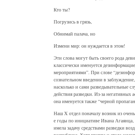
Кто ты?
Погрузись в грязь,
Обнимай палача, но
Измени мир: он нуждается в этом!
Эти слова могут быть своего рода дев
классически именуется дезинформацие
мероприятиями”. При слове “дезинфо
сознательном введении в заблуждение,
насколько и сами разведывательные сл
действия разведки. Из-за негативных
она именуется также “черной пропаган
Наш X отдел поначалу возник из очень
е годы по инициативе Ивана Агаянца,
имела задачу средствами разведки воз
республике. Хотя группа и стала самос