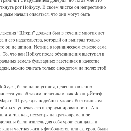
ткнуть рот Нойхусу. В своем листке он непрестанно
ы даже начали опасаться, что они могут быть
блачения “Штерн” должен был в течение многих лет
а и его издательства, который он выиграл только
 что он не шпион. Истина в юридическом смысле сама
ит. То, что ван Нойхус после объединения выступал в
альных земель бульварных газетенках в качестве
едки, можно считать только анекдотом на полях этой
ойхуса, были наши усилия, целенаправленно
 нанести ущерб таким политикам, как Франц-Йозеф
 Маркс. Штраус для подобных уловок был слишком
биться, упрекая его в коррумпированности. А в
льтата, так как, несмотря на кратковременное
должны были извлечь для себя урок: скандалы и
е как и частная жизнь футболистов или актеров, были