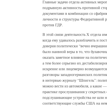
Главные задачи отдела активных мероп
подрывную активность противной сто
документами в комбинации со сфабри
личности и структуры Федеративной 
против ГДР.
В этой связи деятельность X отдела им
когда ему удавалось разоблачить и по
доверия политически “вечно вчерашни
было наивной веры в то, что булавоч
оказать заметное влияние на политич
а тем более серьезно их дестабилизир
искренне или лицемерно возмущаются
разговоры западногерманских политиков
в интервью журналу “Шпигель”: полит
можно вести из автомобиля, а какие —
практике прослушивания у секретных с
подслушивающие устройства не шли ни
соответствующие службы США на неме