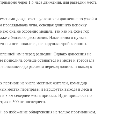
примерно через 1,5 часа движения, для разведки места
еменами дождь очень усложняли движение по узкой и
ка проглядывала луна, освещая длинную цепочку
ко она не особенно мешала, так как на фоне гор
даже с близкого расстояния. Намеченного пункта
чно и остановились, не нарушая строй колонны.
ысланной им вперед разведки. Однако донесения не
не позволила больше оставаться на месте и требовала
печивавшего до рассвета переход долины и выход в
их партизан из числа местных жителей, командир
ных местах переправы и маршрутах выхода в леса и
д в 8 км севернее места привала. Идти пришлось по
трах в 300 от последнего.
, во избежание обнаружения не только противником,