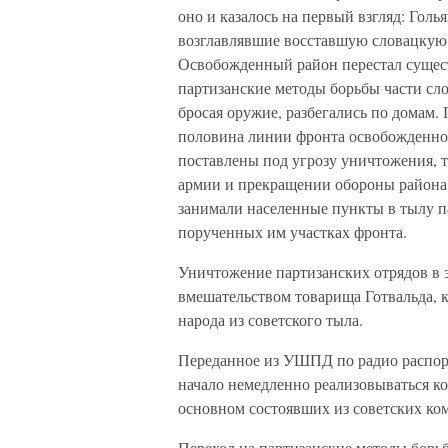
оно и казалось на первый взгляд: Гол
возглавлявшие восставшую словацкую
Освобожденный район перестал сущест
партизанские методы борьбы части сло
бросая оружие, разбегались по домам.
половина линии фронта освобожденно
поставлены под угрозу уничтожения, т
армии и прекращении обороны района.
занимали населенные пункты в тылу п
порученных им участках фронта.
Уничтожение партизанских отрядов в
вмешательством товарища Готвальда, к
народа из советского тыла.
Переданное из УШПД по радио распоря
начало немедленно реализовываться ко
основном состоявших из советских ко
Переход на партизанские методы борь