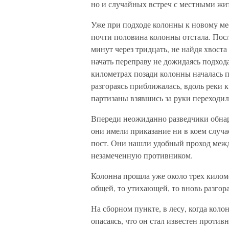
но и случайных встреч с местными жи
Уже при подходе колонны к новому ме
почти половина колонны отстала. Пос
минут через тридцать, не найдя хвост
начать переправу не дожидаясь подход
километрах позади колонны началась п
разгораясь приближалась, вдоль реки 
партизаны взявшись за руки переходили
Впереди неожиданно разведчики обна
они имели приказание ни в коем случае
пост. Они нашли удобный проход межд
незамеченную противником.
Колонна прошла уже около трех киломе
общей, то утихающей, то вновь разгор
На сборном пункте, в лесу, когда коло
опасаясь, что он стал известен против