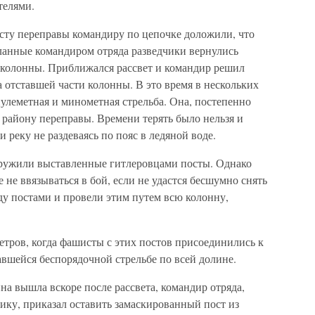
телями.
сту переправы командиру по цепочке доложили, что
ланные командиром отряда разведчики вернулись
а колонны. Приближался рассвет и командир решил
а отставшей части колонны. В это время в нескольких
улеметная и минометная стрельба. Она, постепенно
к району переправы. Времени терять было нельзя и
 реку не раздеваясь по пояс в ледяной воде.
ружили выставленные гитлеровцами посты. Однако
 не ввязываться в бой, если не удастся бесшумно снять
у постами и провели этим путем всю колонну,
тров, когда фашисты с этих постов присоединились к
авшейся беспорядочной стрельбе по всей долине.
нна вышла вскоре после рассвета, командир отряда,
нику, приказал оставить замаскированный пост из