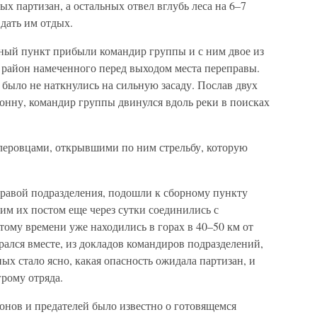
х партизан, а остальных отвел вглубь леса на 6–7
дать им отдых.
ный пункт прибыли командир группы и с ним двое из
 район намеченного перед выходом места переправы.
 было не наткнулись на сильную засаду. Послав двух
онну, командир группы двинулся вдоль реки в поисках
леровцами, открывшими по ним стрельбу, которую
равой подразделения, подошли к сборному пункту
шим их постом еще через сутки соединились с
тому времени уже находились в горах в 40–50 км от
брался вместе, из докладов командиров подразделений,
ых стало ясно, какая опасность ожидала партизан, и
грому отряда.
онов и предателей было известно о готовящемся