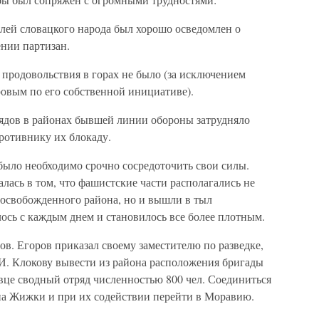
елей словацкого народа был хорошо осведомлен о
нии партизан.
и продовольствия в горах не было (за исключением
ровым по его собственной инициативе).
рядов в районах бывшей линии обороны затрудняло
ротивнику их блокаду.
было необходимо срочно сосредоточить свои силы.
алась в том, что фашистские части располагались не
освобожденного района, но и вышли в тыл
ось с каждым днем и становилось все более плотным.
ов. Егоров приказал своему заместителю по разведке,
 И. Клокову вывести из района расположения бригады
вце сводный отряд численностью 800 чел. Соединиться
на Жижки и при их содействии перейти в Моравию.