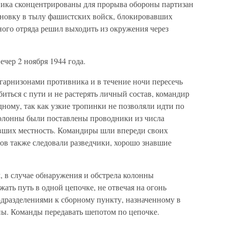
ника сконцентрированы для прорыва обороны партизан
тановку в тылу фашистских войск, блокировавших
ого отряда решил выходить из окружения через
ечер 2 ноября 1944 года.
гарнизонами противника и в течение ночи пересечь
иться с пути и не растерять личный состав, командир
дному, так как узкие тропинки не позволяли идти по
 колонны были поставлены проводники из числа
вших местность. Командиры шли впереди своих
ов также следовали разведчики, хорошо знавшие
, в случае обнаружения и обстрела колонны
ть путь в одной цепочке, не отвечая на огонь
одразделениями к сборному пункту, назначенному в
ны. Команды передавать шепотом по цепочке.