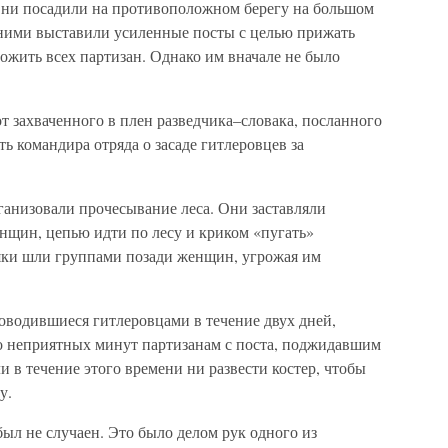
Они посадили на противоположном берегу на большом
 ними выставили усиленные посты с целью прижать
ожить всех партизан. Однако им вначале не было
от захваченного в плен разведчика–словака, посланного
 командира отряда о засаде гитлеровцев за
ганизовали прочесывание леса. Они заставляли
нщин, цепью идти по лесу и криком «пугать»
яки шли группами позади женщин, угрожая им
оводившиеся гитлеровцами в течение двух дней,
го неприятных минут партизанам с поста, поджидавшим
и в течение этого времени ни развести костер, чтобы
у.
был не случаен. Это было делом рук одного из