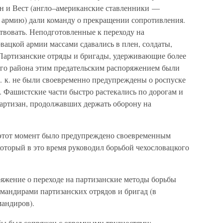
ьян и Вест (англо–американские ставленники —
 армию) дали команду о прекращении сопротивления.
вовать. Неподготовленные к переходу на
вацкой армии массами сдавались в плен, солдаты,
 Партизанские отряды и бригады, удерживающие более
го района этим предательским распоряжением были
. к. не были своевременно предупреждены о роспуске
 Фашистские части быстро растекались по дорогам и
артизан, продолжавших держать оборону на
 этот момент было предупреждено своевременным
оторый в это время руководил борьбой чехословацкого
жение о переходе на партизанские методы борьбы
мандирами партизанских отрядов и бригад (в
мандиров).
бы был сопряжен с огромными трудностями: