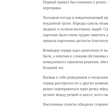
Первый привал был назначен у речки, 
переправы.
Холодная погода и накрапывающий вр
неудобной тропе. Изредка сквозь обла
шедших в полном молчании людей. Одна
партизан было очень трудно заметить 
привала партизаны достигли благополу
Командир отряда ждал донесения от в
было, а неясная и сложная обстановка 
немедленного принятия решения, обес
большой лес.
Вызвав к себе разведчиков и нескольк
отряда расспросил их о других возмож
решил переправиться через речку вбро
целине между речкой и шоссе, всего ме
Населенные пункты обходили стороной