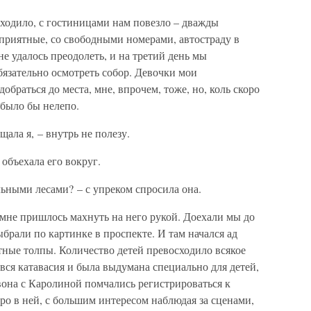
ходило, с гостиницами нам повезло – дважды
приятные, со свободными номерами, автостраду в
е удалось преодолеть, и на третий день мы
бязательно осмотреть собор. Девочки мои
обраться до места, мне, впрочем, тоже, но, коль скоро
 было бы нелепо.
ала я, – внутрь не полезу.
 объехала его вокруг.
льными лесами? – с упреком спросила она.
и мне пришлось махнуть на него рукой. Доехали мы до
брали по картинке в проспекте. И там начался ад
тные толпы. Количество детей превосходило всякое
 вся катавасия и была выдумана специально для детей,
вона с Каролиной помчались регистрироваться к
бро в ней, с большим интересом наблюдая за сценами,