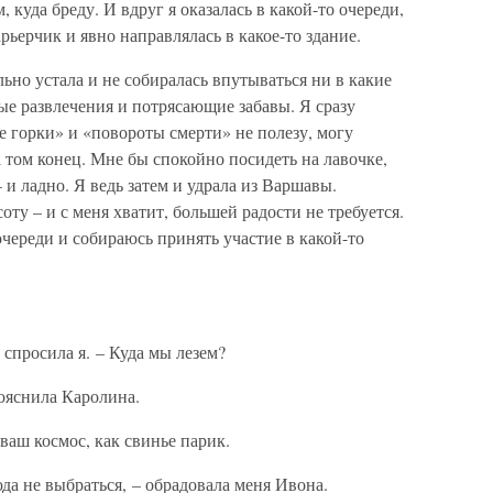
м, куда бреду. И вдруг я оказалась в какой-то очереди,
рьерчик и явно направлялась в какое-то здание.
ьно устала и не собиралась впутываться ни в какие
е развлечения и потрясающие забавы. Я сразу
е горки» и «повороты смерти» не полезу, могу
а том конец. Мне бы спокойно посидеть на лавочке,
и ладно. Я ведь затем и удрала из Варшавы.
оту – и с меня хватит, большей радости не требуется.
 очереди и собираюсь принять участие в какой-то
 спросила я. – Куда мы лезем?
ояснила Каролина.
ваш космос, как свинье парик.
да не выбраться, – обрадовала меня Ивона.