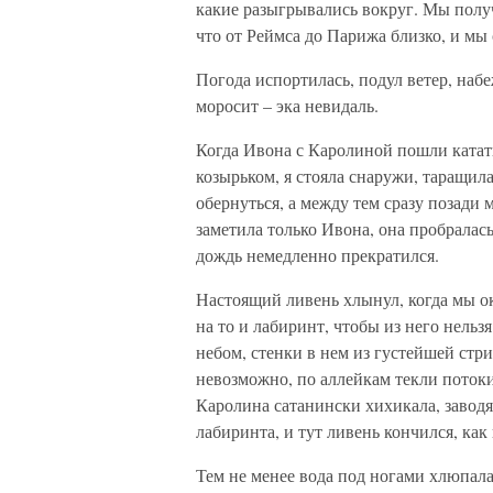
какие разыгрывались вокруг. Мы полу
что от Реймса до Парижа близко, и мы 
Погода испортилась, подул ветер, наб
моросит – эка невидаль.
Когда Ивона с Каролиной пошли катать
козырьком, я стояла снаружи, таращила
обернуться, а между тем сразу позади
заметила только Ивона, она пробралась
дождь немедленно прекратился.
Настоящий ливень хлынул, когда мы о
на то и лабиринт, чтобы из него нельз
небом, стенки в нем из густейшей стр
невозможно, по аллейкам текли потоки
Каролина сатанински хихикала, заводя
лабиринта, и тут ливень кончился, как
Тем не менее вода под ногами хлюпала