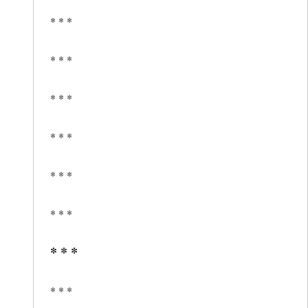
* * *
* * *
* * *
* * *
* * *
* * *
* * *
* * *