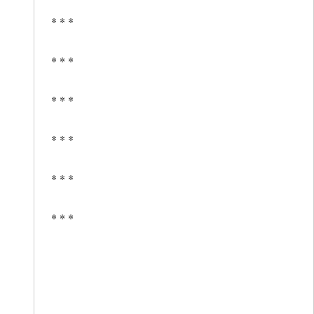
* * *
* * *
* * *
* * *
* * *
* * *