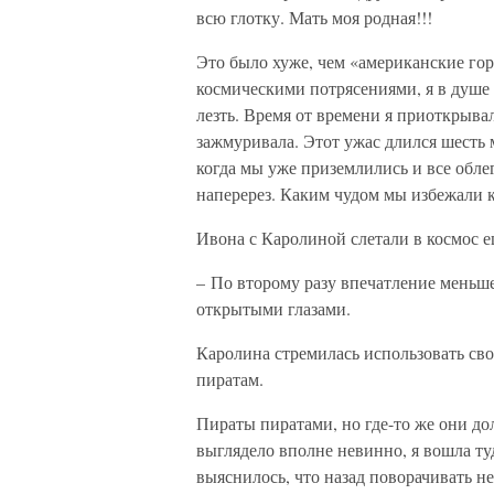
всю глотку. Мать моя родная!!!
Это было хуже, чем «американские го
космическими потрясениями, я в душе 
лезть. Время от времени я приоткрывал
зажмуривала. Этот ужас длился шесть ми
когда мы уже приземлились и все обле
наперерез. Каким чудом мы избежали ка
Ивона с Каролиной слетали в космос е
– По второму разу впечатление меньш
открытыми глазами.
Каролина стремилась использовать св
пиратам.
Пираты пиратами, но где-то же они до
выглядело вполне невинно, я вошла туд
выяснилось, что назад поворачивать не