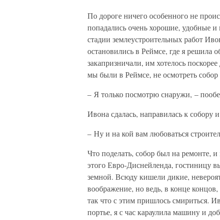
По дороге ничего особенного не проис
попадались очень хорошие, удобные и 
стадии землеустроительных работ Ивон
остановились в Реймсе, где я решила о
закапризничали, им хотелось поскорее д
мы были в Реймсе, не осмотреть собор
– Я только посмотрю снаружи, – пообещ
Ивона сдалась, направилась к собору и
– Ну и на кой вам любоваться строите
Что поделать, собор был на ремонте, 
этого Евро-Диснейленда, гостиницу вы
земной. Всюду кишели дикие, невероя
воображение, но ведь, в конце концов,
так что с этим пришлось смириться. И
портье, я с час караулила машину и до