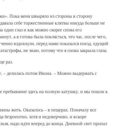
рки». Пока меня швыряло из стороны в сторону
давала себе торжественные клятвы никуда больше не
а один глаз и как можно скорее снова его
нут, а я готова была поклясться, что час, после чего,
гченно вздохнули, перед нами показался поезд, едущий
тастрофы, не знаю, потому что я снова закрыла глаза.
ще раз.
е, – делилась потом Ивона. – Можно выдержать с
ое пребывание здесь на полную катушку, и мы пошли к
лжны жить. Оказалось – в пещерах. Поначалу все
а безропотно, хотя и недоверчиво, и вскоре
льзя, надо идти вперед до конца. Дневной свет пропал