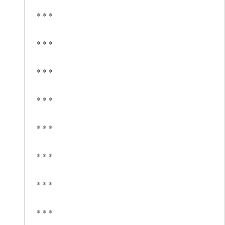
* * *
* * *
* * *
* * *
* * *
* * *
* * *
* * *