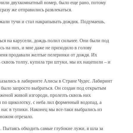
чили двухкомнатный номер, было еще рано, потому
сразу же отправились развлекаться.
ежали тучи и стал накрапывать дождик. Подумаешь,
ся на карусели, дождь полил сильнее. Они были под
сь на них, и мне даже не приходило в голову
 меня продавали желтые пелеринки от дождя. Их
 сквозь толпу, купила три штуки, мы их нацепили – и
казались в лабиринте Алисы в Стране Чудес. Лабиринт
я было запросто выбраться. Он создан под открытым
иженой живой изгороди, пролезть сквозь них
 по щиколотку, с неба лил форменный водопад, а
 нас в тупики. Наконец мы все-таки выбрались из
 ножом отрезало.
. Пытаясь обходить самые глубокие лужи, я шла за