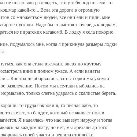
и не позволяли разглядеть, что у тебя под ногами: то
 кошмар какой-то... Вела эта дорога в огромную
итон со множеством людей, все они ели и пили, мне
актир не пускали. Надо было выстоять очередь к лодкам,
аться из пиратских катакомб. В лодку я села покорно.
ение, подумалось мне, когда я прикинула размеры лодки
ая.
нуться, как она стала въезжать вверх по крутому
посмотрела вниз в полном ужасе. А если канаты
и... Канаты не оборвались, зато с горки мы ухнули
ное развлечение. Потом мы все-таки выбрались на
нормально, только слегка ударяясь о скалистые берега.
ороши: то груда сокровищ, то пьяная баба, то
, то скелет, то бандит, который всаживает нож в
лагается. Я надеялась, что нас вывезут наружу и тогда
ыкаясь на каждом шагу, но нет, мы доехали до того
 покорилась своей участи и решила стоически