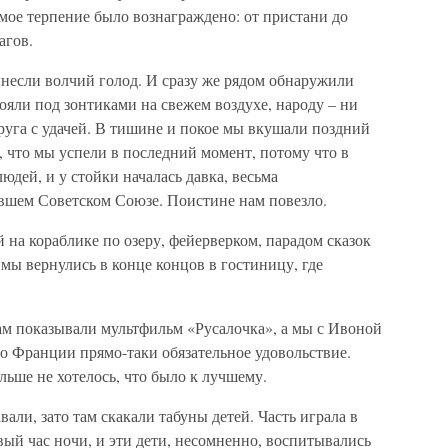
мое терпение было вознаграждено: от пристани до
агов.
ынесли волчий голод. И сразу же рядом обнаружили
ояли под зонтиками на свежем воздухе, народу – ни
друга с удачей. В тишине и покое мы вкушали поздний
, что мы успели в последний момент, потому что в
людей, и у стойки началась давка, весьма
шем Советском Союзе. Поистине нам повезло.
 на кораблике по озеру, фейерверком, парадом сказок
мы вернулись в конце концов в гостиницу, где
ам показывали мультфильм «Русалочка», а мы с Ивоной
о Франции прямо-таки обязательное удовольствие.
льше не хотелось, что было к лучшему.
вали, зато там скакали табуны детей. Часть играла в
рвый час ночи, и эти дети, несомненно, воспитывались