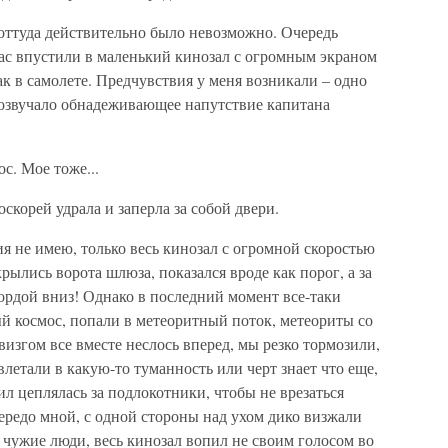
 оттуда действительно было невозможно. Очередь
нас впустили в маленький кинозал с огромным экраном
ак в самолете. Предчувствия у меня возникали – одно
розвучало обнадеживающее напутствие капитана
с. Мое тоже...
оскорей удрала и заперла за собой двери.
ия не имею, только весь кинозал с огромной скоростью
рылись ворота шлюза, показался вроде как порог, а за
мордой вниз! Однако в последний момент все-таки
мый космос, попали в метеоритный поток, метеориты со
 визгом все вместе неслось вперед, мы резко тормозили,
летали в какую-то туманность или черт знает что еще,
 сил цеплялась за подлокотники, чтобы не врезаться
ередо мной, с одной стороны над ухом дико визжали
 чужие люди, весь кинозал вопил не своим голосом во