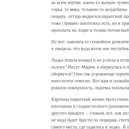
ко всем чертям, какие-то жалкие лучинк
горка, то ямка, то какие-то колдобины,
пещеру, оттуда виднелся пиратский пр
тоже страшно захотелось есть, но в тр
проплыть на лодке и только потом выбр
Ну вот, наконец-то спокойное развлеч
и увидела, что вода возле нее неглубок
Лодка пошла вперед и не успела я огля
склону! Иисус-Мария, я обернулась и 
оборвутся? Они так угрожающе скрипел
вниз почти отвесно. Вот вам и спокой
ровную поверхность, лодочка поплыла 
Картины пиратской жизни были очень х
висельник в стадии полного разложения
другого бандита, – словом, все, как по
не надо будет брести по пещерам, спот
самого места, где садились в лодку. Я