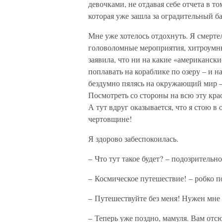
девочками, не отдавая себе отчета в то
которая уже зашла за оградительный ба
Мне уже хотелось отдохнуть. Я смертел
головоломные мероприятия, хитроумны
заявила, что ни на какие «американски
поплавать на кораблике по озеру – и н
бездумно пялясь на окружающий мир – 
Посмотреть со стороны на всю эту крас
А тут вдруг оказывается, что я стою в
чертовщине!
Я здорово забеспокоилась.
– Что тут такое будет? – подозрительно
– Космическое путешествие! – робко п
– Путешествуйте без меня! Нужен мне 
– Теперь уже поздно, мамуля. Вам отсю