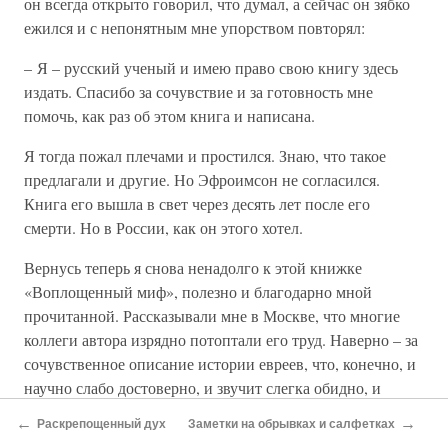
он всегда открыто говорил, что думал, а сейчас он зябко
ежился и с непонятным мне упорством повторял:
– Я – русский ученый и имею право свою книгу здесь
издать. Спасибо за сочувствие и за готовность мне
помочь, как раз об этом книга и написана.
Я тогда пожал плечами и простился. Знаю, что такое
предлагали и другие. Но Эфроимсон не согласился.
Книга его вышла в свет через десять лет после его
смерти. Но в России, как он этого хотел.
Вернусь теперь я снова ненадолго к этой книжке
«Воплощенный миф», полезно и благодарно мной
прочитанной. Рассказывали мне в Москве, что многие
коллеги автора изрядно потоптали его труд. Наверно – за
сочувственное описание истории евреев, что, конечно, и
научно слабо достоверно, и звучит слегка обидно, и
вообще не ко времени. А потоптав, опять затеяли свои
←
→
Раскрепощенный дух
Заметки на обрывках и салфетках
бесплодные дебаты и дискуссии о странно