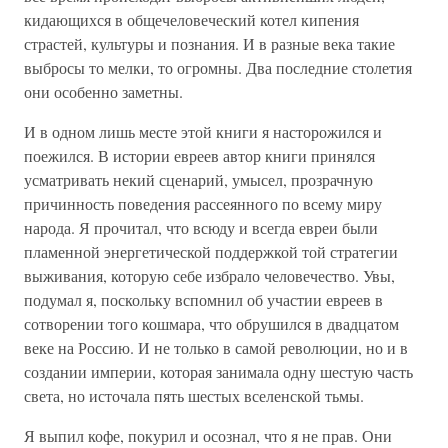
кидающихся в общечеловеческий котел кипения
страстей, культуры и познания. И в разные века такие
выбросы то мелки, то огромны. Два последние столетия
они особенно заметны.
И в одном лишь месте этой книги я насторожился и
поежился. В истории евреев автор книги принялся
усматривать некий сценарий, умысел, прозрачную
причинность поведения рассеянного по всему миру
народа. Я прочитал, что всюду и всегда евреи были
пламенной энергетической поддержкой той стратегии
выживания, которую себе избрало человечество. Увы,
подумал я, поскольку вспомнил об участии евреев в
сотворении того кошмара, что обрушился в двадцатом
веке на Россию. И не только в самой революции, но и в
создании империи, которая занимала одну шестую часть
света, но источала пять шестых вселенской тьмы.
Я выпил кофе, покурил и осознал, что я не прав. Они