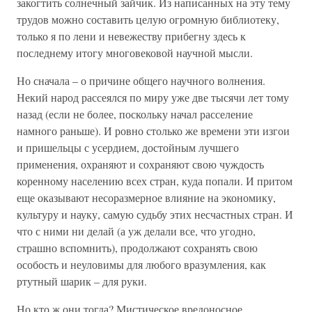
закогтить солнечный зайчик. Из написанных на эту тему
трудов можно составить целую огромную библиотеку,
только я по лени и невежеству прибегну здесь к
последнему итогу многовековой научной мысли.
Но сначала – о причине общего научного волнения.
Некий народ рассеялся по миру уже две тысячи лет тому
назад (если не более, поскольку начал расселение
намного раньше). И ровно столько же времени эти изгои
и пришельцы с усердием, достойным лучшего
применения, охраняют и сохраняют свою чуждость
коренному населению всех стран, куда попали. И притом
еще оказывают несоразмерное влияние на экономику,
культуру и науку, самую судьбу этих несчастных стран. И
что с ними ни делай (а уж делали все, что угодно,
страшно вспомнить), продолжают сохранять свою
особость и неуловимы для любого вразумления, как
ртутный шарик – для руки.
Но кто ж они тогда? Мистическое вредоносное