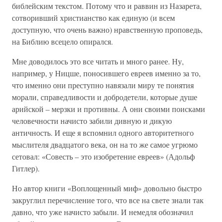
библейским текстом. Потому что и раввин из Назарета,
сотворивший христианство как единую (и всем
доступную, что очень важно) нравственную проповедь,
на Библию всецело опирался.
Мне доводилось это все читать и много ранее. Ну,
например, у Ницше, поносившего евреев именно за то,
что именно они преступно навязали миру те понятия
морали, справедливости и добродетели, которые душе
арийской – мерзки и противны. А они своими поисками
человечности начисто забили дивную и дикую
античность. И еще я вспомнил одного авторитетного
мыслителя двадцатого века, он на то же самое угрюмо
сетовал: «Совесть – это изобретение евреев» (Адольф
Гитлер).
Но автор книги «Воплощенный миф» довольно быстро
закруглил перечисление того, что все на свете знали так
давно, что уже начисто забыли. И немедля обозначил