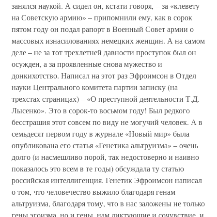
занялся наукой. А сидел он, кстати говоря, – за «клевету
на Советскую армию» – припомнили ему, как в сорок
пятом году он подал рапорт в Военный Совет армии о
массовых изнасилованиях немецких женщин. А на самом
деле – не за тот трехлетней давности проступок был он
осужден, а за проявленные снова мужество и
донкихотство. Написал на этот раз Эфроимсон в Отдел
науки Центрального комитета партии записку (на
трехстах страницах) – «О преступной деятельности Т.Д.
Лысенко». Это в сорок-то восьмом году! Был редкого
бесстрашия этот совсем по виду не могучий человек. А в
семьдесят первом году в журнале «Новый мир» была
опубликована его статья «Генетика альтруизма» – очень
долго (и насмешливо порой, так недостоверно и наивно
показалось это всем в те годы) обсуждала ту статью
российская интеллигенция. Генетик Эфроимсон написал
о том, что человечество выжило благодаря генам
альтруизма, благодаря тому, что в нас заложены не только
гены эгоизма, но и гены, нам диктующие и сочувствие, и