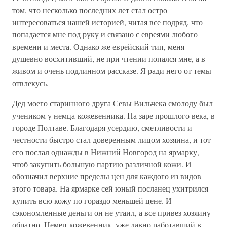
том, что несколько последних лет стал остро
интересоваться нашей историей, читая все подряд, что
попадается мне под руку и связано с евреями любого
времени и места. Однако же еврейский тип, меня
душевно восхитивший, не при чтении попался мне, а в
живом и очень подлинном рассказе. Я ради него от темы
отвлекусь.
Дед моего старинного друга Севы Вильчека смолоду был
учеником у немца-кожевенника. На заре прошлого века, в
городе Полтаве. Благодаря усердию, сметливости и
честности быстро стал доверенным лицом хозяина, и тот
его послал однажды в Нижний Новгород на ярмарку,
чтоб закупить большую партию различной кожи. И
обозначил верхние пределы цен для каждого из видов
этого товара. На ярмарке сей юный посланец ухитрился
купить всю кожу по гораздо меньшей цене. И
сэкономленные деньги он не утаил, а все привез хозяину
обратно. Немец-кожевенник, уже давно работавший в