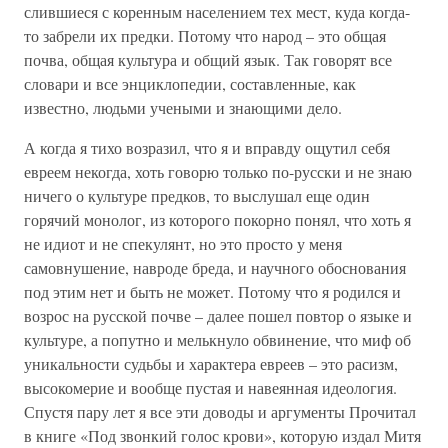
слившиеся с коренным населением тех мест, куда когда-
то забрели их предки. Потому что народ – это общая
почва, общая культура и общий язык. Так говорят все
словари и все энциклопедии, составленные, как
известно, людьми учеными и знающими дело.
А когда я тихо возразил, что я и вправду ощутил себя
евреем некогда, хоть говорю только по-русски и не знаю
ничего о культуре предков, то выслушал еще один
горячий монолог, из которого покорно понял, что хоть я
не идиот и не спекулянт, но это просто у меня
самовнушение, навроде бреда, и научного обоснования
под этим нет и быть не может. Потому что я родился и
возрос на русской почве – далее пошел повтор о языке и
культуре, а попутно и мелькнуло обвинение, что миф об
уникальности судьбы и характера евреев – это расизм,
высокомерие и вообще пустая и навеянная идеология.
Спустя пару лет я все эти доводы и аргументы Прочитал
в книге «Под звонкий голос крови», которую издал Митя