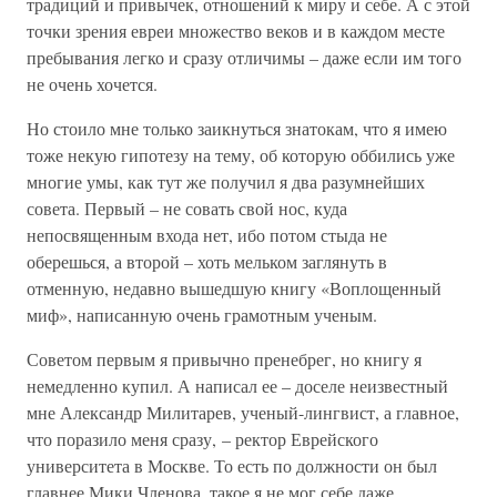
традиций и привычек, отношений к миру и себе. А с этой
точки зрения евреи множество веков и в каждом месте
пребывания легко и сразу отличимы – даже если им того
не очень хочется.
Но стоило мне только заикнуться знатокам, что я имею
тоже некую гипотезу на тему, об которую оббились уже
многие умы, как тут же получил я два разумнейших
совета. Первый – не совать свой нос, куда
непосвященным входа нет, ибо потом стыда не
оберешься, а второй – хоть мельком заглянуть в
отменную, недавно вышедшую книгу «Воплощенный
миф», написанную очень грамотным ученым.
Советом первым я привычно пренебрег, но книгу я
немедленно купил. А написал ее – доселе неизвестный
мне Александр Милитарев, ученый-лингвист, а главное,
что поразило меня сразу, – ректор Еврейского
университета в Москве. То есть по должности он был
главнее Мики Членова, такое я не мог себе даже