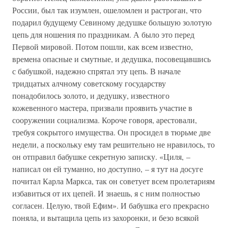
России, был так изумлен, ошеломлен и растроган, что
подарил будущему Севиному дедушке большую золотую
цепь для ношения по праздникам. А было это перед
Первой мировой. Потом пошли, как всем известно,
времена опасные и смутные, и дедушка, посовещавшись
с бабушкой, надежно спрятал эту цепь. В начале
тридцатых алчному советскому государству
понадобилось золото, и дедушку, известного
кожевенного мастера, призвали проявить участие в
сооружении социализма. Короче говоря, арестовали,
требуя сокрытого имущества. Он просидел в тюрьме две
недели, а поскольку ему там решительно не нравилось, то
он отправил бабушке секретную записку. «Циля, –
написал он ей туманно, но доступно, – я тут на досуге
почитал Карла Маркса, так он советует всем пролетариям
избавиться от их цепей. И знаешь, я с ним полностью
согласен. Целую, твой Ефим». И бабушка его прекрасно
поняла, и вытащила цепь из захоронки, и безо всякой