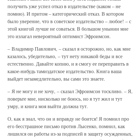
получить уже успел отказ в издательстве (каком – не
помню). И притом – категорический отказ. В котором
было уверение, что в советское издательство – любое! – с
этой книгой лучше не соваться. В большом унынии мне
это излагал невероятный оптимист Эфроимсон.
– Владимир Павлович, – сказал я осторожно, но, как мне
казалось, убедительно, – тут нету никакой беды и все
естественно. Давайте копию, и я смогу ее переправить в
какое-нибудь тамиздатское издательство. Книга ваша
выйдет незамедлительно, вы сами это знаете.
– Я не могу и не хочу, – сказал Эфроимсон тоскливо. – Я,
поверьте мне, нисколько не боюсь, но я тут жил и тут
умру, и книга моя выйти должна тут.
О, как я знал, что он и вправду не боится! Я помнил про
его бесстрашное письмо против Лысенко, помнил, как
лишился он работы из-за подписей в защиту осужденных,