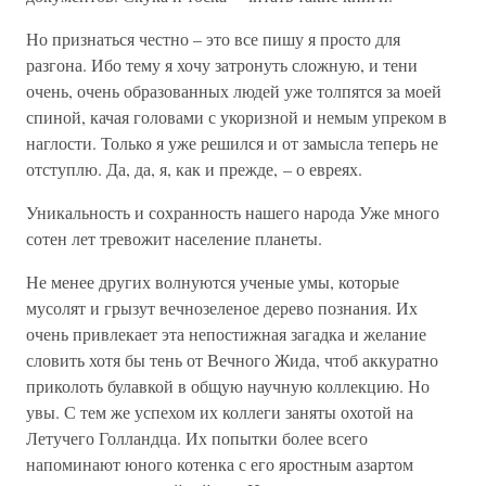
Но признаться честно – это все пишу я просто для
разгона. Ибо тему я хочу затронуть сложную, и тени
очень, очень образованных людей уже толпятся за моей
спиной, качая головами с укоризной и немым упреком в
наглости. Только я уже решился и от замысла теперь не
отступлю. Да, да, я, как и прежде, – о евреях.
Уникальность и сохранность нашего народа Уже много
сотен лет тревожит население планеты.
Не менее других волнуются ученые умы, которые
мусолят и грызут вечнозеленое дерево познания. Их
очень привлекает эта непостижная загадка и желание
словить хотя бы тень от Вечного Жида, чтоб аккуратно
приколоть булавкой в общую научную коллекцию. Но
увы. С тем же успехом их коллеги заняты охотой на
Летучего Голландца. Их попытки более всего
напоминают юного котенка с его яростным азартом