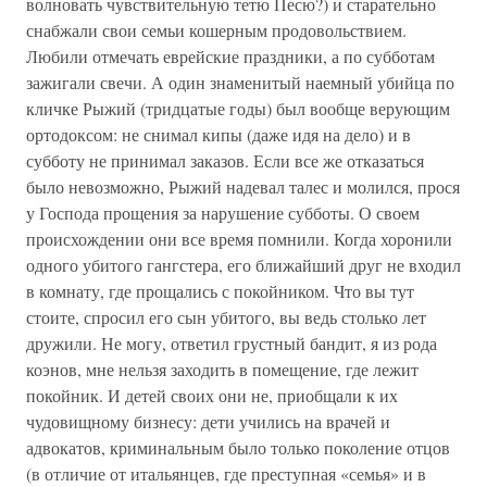
волновать чувствительную тетю Песю?) и старательно
снабжали свои семьи кошерным продовольствием.
Любили отмечать еврейские праздники, а по субботам
зажигали свечи. А один знаменитый наемный убийца по
кличке Рыжий (тридцатые годы) был вообще верующим
ортодоксом: не снимал кипы (даже идя на дело) и в
субботу не принимал заказов. Если все же отказаться
было невозможно, Рыжий надевал талес и молился, прося
у Господа прощения за нарушение субботы. О своем
происхождении они все время помнили. Когда хоронили
одного убитого гангстера, его ближайший друг не входил
в комнату, где прощались с покойником. Что вы тут
стоите, спросил его сын убитого, вы ведь столько лет
дружили. Не могу, ответил грустный бандит, я из рода
коэнов, мне нельзя заходить в помещение, где лежит
покойник. И детей своих они не, приобщали к их
чудовищному бизнесу: дети учились на врачей и
адвокатов, криминальным было только поколение отцов
(в отличие от итальянцев, где преступная «семья» и в