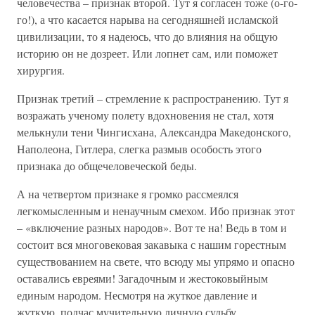
человечества – признак второй. Тут я согласен тоже (о-го-
го!), а что касается нарыва на сегодняшней исламской
цивилизации, то я надеюсь, что до влияния на общую
историю он не дозреет. Или лопнет сам, или поможет
хирургия.
Признак третий – стремление к распространению. Тут я
возражать ученому полету вдохновения не стал, хотя
мелькнули тени Чингисхана, Александра Македонского,
Наполеона, Гитлера, слегка размыв особость этого
признака до общечеловеческой беды.
А на четвертом признаке я громко рассмеялся
легкомысленным и ненаучным смехом. Ибо признак этот
– «включение разных народов». Вот те на! Ведь в том и
состоит вся многовековая закавыка с нашим горестным
существованием на свете, что всюду мы упрямо и опасно
оставались евреями! Загадочным и жестоковыйным
единым народом. Несмотря на жуткое давление и
жуткую, подчас мучительную личную судьбу.