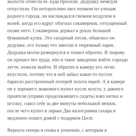
жалости отнесла ее, куда просили. Дедушку немедля
отпустили. Он неторопливо шел пешком по улицам
родного города, он наслаждался свежим воздухом и
волей, когда его вдруг обогнал сокамерник, отпущенный
позже него. Сокамерник держал в руках большой
бумажный кулек. Это сахарный песок, объяснил он
дедушке, его только что завезли в тюремный ларек.
Дедушка молча развернулся и пошел обратно. В тюрьму
он прошел без труда, ибо в такое заведение войти гораздо
легче, нежели выйти. И обратно в камеру его легко
впустили, потому что в ней забыл какое-то пустое
барахло расстроенный потерей золота еврей. А в камере
он у хорошего знакомого купил кусок холста, у давнего
приятеля (упрямо продолжавшего сидеть) взял нитки и
иголку, сшил себе за две минуты небольшой мешок,
после чего купил в ларьке Два килограмма сахара и
медленно пошел домой с подарком Циле.
Вернусь теперь я снова к упоению, с которым я