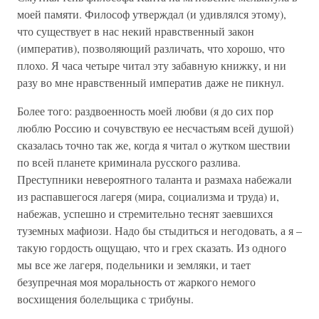
моей памяти. Философ утверждал (и удивлялся этому),
что существует в нас некий нравственный закон
(императив), позволяющий различать, что хорошо, что
плохо. Я часа четыре читал эту забавную книжку, и ни
разу во мне нравственный императив даже не пикнул.
Более того: раздвоенность моей любви (я до сих пор
люблю Россию и сочувствую ее несчастьям всей душой)
сказалась точно так же, когда я читал о жутком шествии
по всей планете криминала русского разлива.
Преступники невероятного таланта и размаха набежали
из распавшегося лагеря (мира, социализма и труда) и,
набежав, успешно и стремительно теснят заевшихся
туземных мафиози. Надо бы стыдиться и негодовать, а я –
такую гордость ощущаю, что и грех сказать. Из одного
мы все же лагеря, подельники и земляки, и тает
безупречная моя моральность от жаркого немого
восхищения болельщика с трибуны.