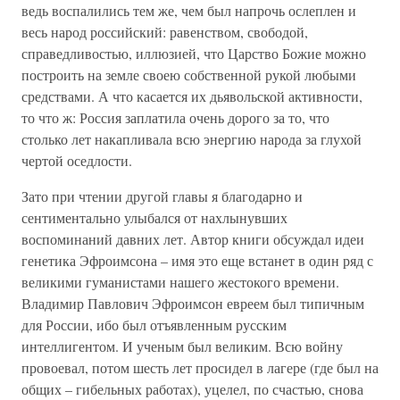
ведь воспалились тем же, чем был напрочь ослеплен и
весь народ российский: равенством, свободой,
справедливостью, иллюзией, что Царство Божие можно
построить на земле своею собственной рукой любыми
средствами. А что касается их дьявольской активности,
то что ж: Россия заплатила очень дорого за то, что
столько лет накапливала всю энергию народа за глухой
чертой оседлости.
Зато при чтении другой главы я благодарно и
сентиментально улыбался от нахлынувших
воспоминаний давних лет. Автор книги обсуждал идеи
генетика Эфроимсона – имя это еще встанет в один ряд с
великими гуманистами нашего жестокого времени.
Владимир Павлович Эфроимсон евреем был типичным
для России, ибо был отъявленным русским
интеллигентом. И ученым был великим. Всю войну
провоевал, потом шесть лет просидел в лагере (где был на
общих – гибельных работах), уцелел, по счастью, снова