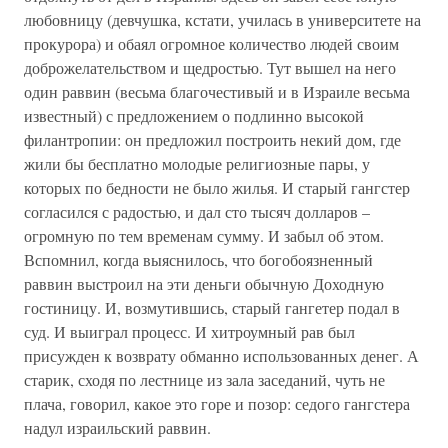
любовницу (девчушка, кстати, училась в университете на
прокурора) и обаял огромное количество людей своим
доброжелательством и щедростью. Тут вышел на него
один раввин (весьма благочестивый и в Израиле весьма
известный) с предложением о подлинно высокой
филантропии: он предложил построить некий дом, где
жили бы бесплатно молодые религиозные пары, у
которых по бедности не было жилья. И старый гангстер
согласился с радостью, и дал сто тысяч долларов –
огромную по тем временам сумму. И забыл об этом.
Вспомнил, когда выяснилось, что богобоязненный
раввин выстроил на эти деньги обычную Доходную
гостиницу. И, возмутившись, старый гангетер подал в
суд. И выиграл процесс. И хитроумный рав был
присужден к возврату обманно использованных денег. А
старик, сходя по лестнице из зала заседаний, чуть не
плача, говорил, какое это горе и позор: седого гангстера
надул израильский раввин.