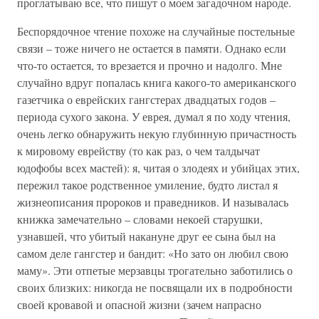
проглатываю все, что пишут о моем загадочном народе.
Беспорядочное чтение похоже на случайные постельные
связи – тоже ничего не остается в памяти. Однако если
что-то остается, то врезается и прочно и надолго. Мне
случайно вдруг попалась книга какого-то американского
газетчика о еврейских гангстерах двадцатых годов –
периода сухого закона. У еврея, думал я по ходу чтения,
очень легко обнаружить некую глубинную причастность
к мировому еврейству (то как раз, о чем талдычат
юдофобы всех мастей): я, читая о злодеях и убийцах этих,
пережил такое родственное умиление, будто листал я
жизнеописания пророков и праведников. И называлась
книжка замечательно – словами некоей старушки,
узнавшей, что убитый накануне друг ее сына был на
самом деле гангстер и бандит: «Но зато он любил свою
маму». Эти отпетые мерзавцы трогательно заботились о
своих близких: никогда не посвящали их в подробности
своей кровавой и опасной жизни (зачем напрасно