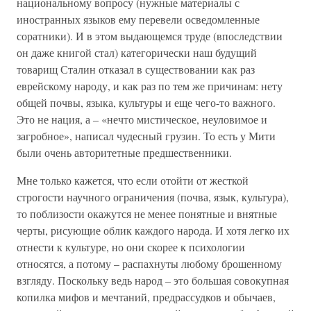
национальному вопросу (нужные материалы с
иностранных языков ему перевели осведомленные
соратники). И в этом выдающемся труде (впоследствии
он даже книгой стал) категорически наш будущий
товарищ Сталин отказал в существовании как раз
еврейскому народу, и как раз по тем же причинам: нету
общей почвы, языка, культуры и еще чего-то важного.
Это не нация, а – «нечто мистическое, неуловимое и
загробное», написал чудесный грузин. То есть у Мити
были очень авторитетные предшественники.
Мне только кажется, что если отойти от жесткой
строгости научного ограничения (почва, язык, культура),
то поблизости окажутся не менее понятные и внятные
черты, рисующие облик каждого народа. И хотя легко их
отнести к культуре, но они скорее к психологии
относятся, а потому – распахнуты любому брошенному
взгляду. Поскольку ведь народ – это большая совокупная
копилка мифов и мечтаний, предрассудков и обычаев,