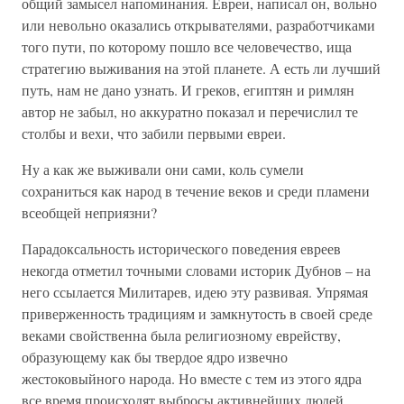
общий замысел напоминания. Евреи, написал он, вольно
или невольно оказались открывателями, разработчиками
того пути, по которому пошло все человечество, ища
стратегию выживания на этой планете. А есть ли лучший
путь, нам не дано узнать. И греков, египтян и римлян
автор не забыл, но аккуратно показал и перечислил те
столбы и вехи, что забили первыми евреи.
Ну а как же выживали они сами, коль сумели
сохраниться как народ в течение веков и среди пламени
всеобщей неприязни?
Парадоксальность исторического поведения евреев
некогда отметил точными словами историк Дубнов – на
него ссылается Милитарев, идею эту развивая. Упрямая
приверженность традициям и замкнутость в своей среде
веками свойственна была религиозному еврейству,
образующему как бы твердое ядро извечно
жестоковыйного народа. Но вместе с тем из этого ядра
все время происходят выбросы активнейших людей,