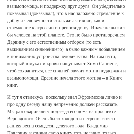
взаимопомощь, и поддержку друг друга. Он убедительно
показывал (доказывал), что в нас заложено стремление к
добру и человечности столь же активное, как и
стремление к агрессии и превосходству. Иначе не выжил
бы человек на этой планете. Это не было противоречием
Дарвину с его естественным отбором (то есть
выживанием сильнейшего), а было важным добавлением
к пониманию устройства человечества. На том пути,
который в муках и крови нащупывает Хомо Сапиенс,
чтоб сохраниться, все сильней звучит мотив поддержки и
взаимопомощи. Древние начала этого мотива – в Книге
книг.
И тут я отвлекусь, поскольку знал Эфроимсона лично и
про одну беседу нашу непременно должен рассказать.
Мы разговаривали у подъезда его дома на проспекте
Вернадского. Очень было холодно и ветрено, стояла
ранняя весна семьдесят девятого года. Владимир
Павлович закончил свою книгу хоть недавно, только