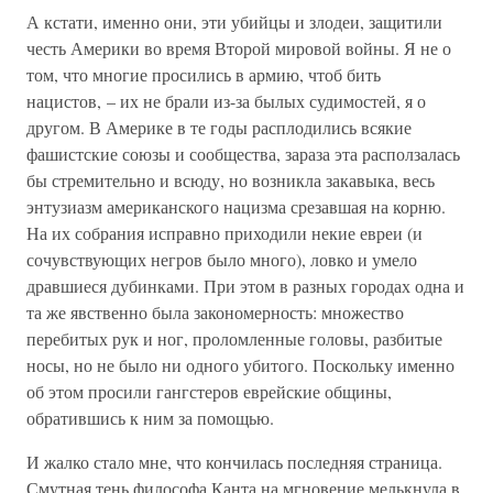
А кстати, именно они, эти убийцы и злодеи, защитили
честь Америки во время Второй мировой войны. Я не о
том, что многие просились в армию, чтоб бить
нацистов, – их не брали из-за былых судимостей, я о
другом. В Америке в те годы расплодились всякие
фашистские союзы и сообщества, зараза эта расползалась
бы стремительно и всюду, но возникла закавыка, весь
энтузиазм американского нацизма срезавшая на корню.
На их собрания исправно приходили некие евреи (и
сочувствующих негров было много), ловко и умело
дравшиеся дубинками. При этом в разных городах одна и
та же явственно была закономерность: множество
перебитых рук и ног, проломленные головы, разбитые
носы, но не было ни одного убитого. Поскольку именно
об этом просили гангстеров еврейские общины,
обратившись к ним за помощью.
И жалко стало мне, что кончилась последняя страница.
Смутная тень философа Канта на мгновение мелькнула в