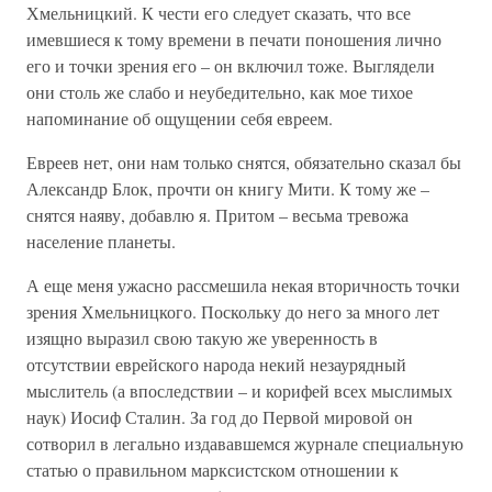
Хмельницкий. К чести его следует сказать, что все
имевшиеся к тому времени в печати поношения лично
его и точки зрения его – он включил тоже. Выглядели
они столь же слабо и неубедительно, как мое тихое
напоминание об ощущении себя евреем.
Евреев нет, они нам только снятся, обязательно сказал бы
Александр Блок, прочти он книгу Мити. К тому же –
снятся наяву, добавлю я. Притом – весьма тревожа
население планеты.
А еще меня ужасно рассмешила некая вторичность точки
зрения Хмельницкого. Поскольку до него за много лет
изящно выразил свою такую же уверенность в
отсутствии еврейского народа некий незаурядный
мыслитель (а впоследствии – и корифей всех мыслимых
наук) Иосиф Сталин. За год до Первой мировой он
сотворил в легально издававшемся журнале специальную
статью о правильном марксистском отношении к