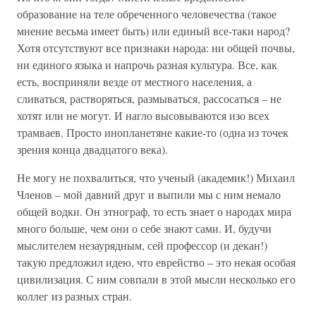
образование на теле обреченного человечества (такое
мнение весьма имеет быть) или единый все-таки народ?
Хотя отсутствуют все признаки народа: ни общей почвы,
ни единого языка и напрочь разная культура. Все, как
есть, восприняли везде от местного населения, а
сливаться, растворяться, размываться, рассосаться – не
хотят или не могут. И нагло высовываются изо всех
трамваев. Просто инопланетяне какие-то (одна из точек
зрения конца двадцатого века).
Не могу не похвалиться, что ученый (академик!) Михаил
Членов – мой давний друг и выпили мы с ним немало
общей водки. Он этнограф, то есть знает о народах мира
много больше, чем они о себе знают сами. И, будучи
мыслителем незаурядным, сей профессор (и декан!)
такую предложил идею, что еврейство – это некая особая
цивилизация. С ним совпали в этой мысли несколько его
коллег из разных стран.