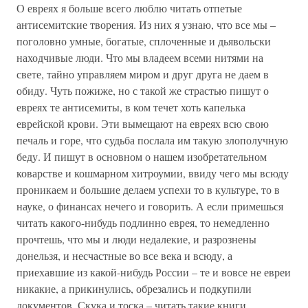
О евреях я больше всего люблю читать отпетые
антисемитские творения. Из них я узнаю, что все мы –
поголовно умные, богатые, сплоченные и дьявольски
находчивые люди. Что мы владеем всеми нитями на
свете, тайно управляем миром и друг друга не даем в
обиду. Чуть пожиже, но с такой же страстью пишут о
евреях те антисемиты, в ком течет хоть капелька
еврейской крови. Эти вымещают на евреях всю свою
печаль и горе, что судьба послала им такую злополучную
беду. И пишут в основном о нашем изобретательном
коварстве и кошмарном хитроумии, ввиду чего мы всюду
проникаем и большие делаем успехи то в культуре, то в
науке, о финансах нечего и говорить. А если примешься
читать какого-нибудь подлинно еврея, то немедленно
прочтешь, что мы и люди недалекие, и разрознены
донельзя, и несчастные во все века и всюду, а
приехавшие из какой-нибудь России – те и вовсе не евреи
никакие, а прикинулись, обрезались и подкупили
документов. Скука и тоска – читать такие книги.