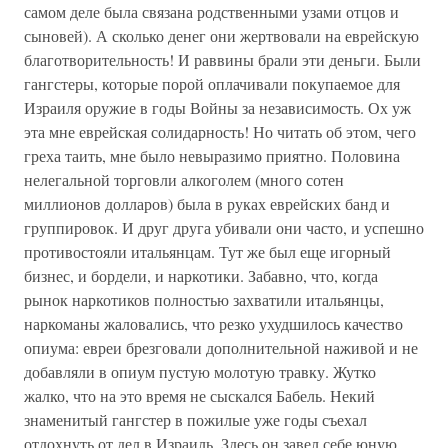
самом деле была связана родственными узами отцов и
сыновей). А сколько денег они жертвовали на еврейскую
благотворительность! И раввины брали эти деньги. Были
гангстеры, которые порой оплачивали покупаемое для
Израиля оружие в годы Войны за независимость. Ох уж
эта мне еврейская солидарность! Но читать об этом, чего
греха таить, мне было невыразимо приятно. Половина
нелегальной торговли алкоголем (много сотен
миллионов долларов) была в руках еврейских банд и
группировок. И друг друга убивали они часто, и успешно
противостояли итальянцам. Тут же был еще игорный
бизнес, и бордели, и наркотики. Забавно, что, когда
рынок наркотиков полностью захватили итальянцы,
наркоманы жаловались, что резко ухудшилось качество
опиума: евреи брезговали дополнительной наживой и не
добавляли в опиум пустую молотую травку. Жутко
жалко, что на это время не сыскался Бабель. Некий
знаменитый гангстер в пожилые уже годы съехал
отдохнуть от дел в Израиль. Здесь он завел себе юную