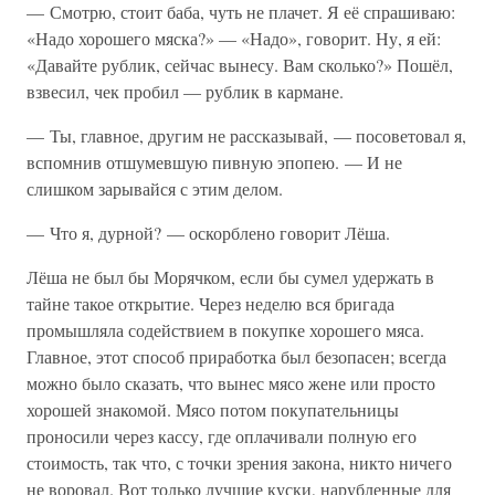
— Смотрю, стоит баба, чуть не плачет. Я её спрашиваю:
«Надо хорошего мяска?» — «Надо», говорит. Ну, я ей:
«Давайте рублик, сейчас вынесу. Вам сколько?» Пошёл,
взвесил, чек пробил — рублик в кармане.
— Ты, главное, другим не рассказывай, — посоветовал я,
вспомнив отшумевшую пивную эпопею. — И не
слишком зарывайся с этим делом.
— Что я, дурной? — оскорблено говорит Лёша.
Лёша не был бы Морячком, если бы сумел удержать в
тайне такое открытие. Через неделю вся бригада
промышляла содействием в покупке хорошего мяса.
Главное, этот способ приработка был безопасен; всегда
можно было сказать, что вынес мясо жене или просто
хорошей знакомой. Мясо потом покупательницы
проносили через кассу, где оплачивали полную его
стоимость, так что, с точки зрения закона, никто ничего
не воровал. Вот только лучшие куски, нарубленные для