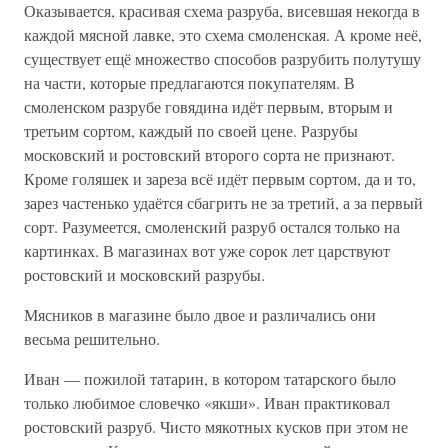
Оказывается, красивая схема разруба, висевшая некогда в
каждой мясной лавке, это схема смоленская. А кроме неё,
существует ещё множество способов разрубить полутушу
на части, которые предлагаются покупателям. В
смоленском разрубе говядина идёт первым, вторым и
третьим сортом, каждый по своей цене. Разрубы
московский и ростовский второго сорта не признают.
Кроме голяшек и зареза всё идёт первым сортом, да и то,
зарез частенько удаётся сбагрить не за третий, а за первый
сорт. Разумеется, смоленский разруб остался только на
картинках. В магазинах вот уже сорок лет царствуют
ростовский и московский разрубы.
Мясников в магазине было двое и различались они
весьма решительно.
Иван — пожилой татарин, в котором татарского было
только любимое словечко «якши». Иван практиковал
ростовский разруб. Чисто мякотных кусков при этом не