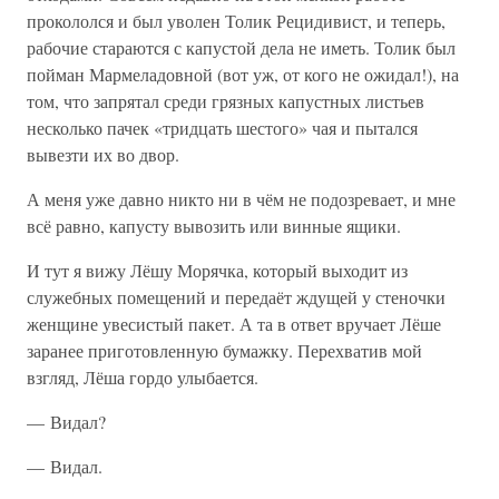
прокололся и был уволен Толик Рецидивист, и теперь,
рабочие стараются с капустой дела не иметь. Толик был
пойман Мармеладовной (вот уж, от кого не ожидал!), на
том, что запрятал среди грязных капустных листьев
несколько пачек «тридцать шестого» чая и пытался
вывезти их во двор.
А меня уже давно никто ни в чём не подозревает, и мне
всё равно, капусту вывозить или винные ящики.
И тут я вижу Лёшу Морячка, который выходит из
служебных помещений и передаёт ждущей у стеночки
женщине увесистый пакет. А та в ответ вручает Лёше
заранее приготовленную бумажку. Перехватив мой
взгляд, Лёша гордо улыбается.
— Видал?
— Видал.