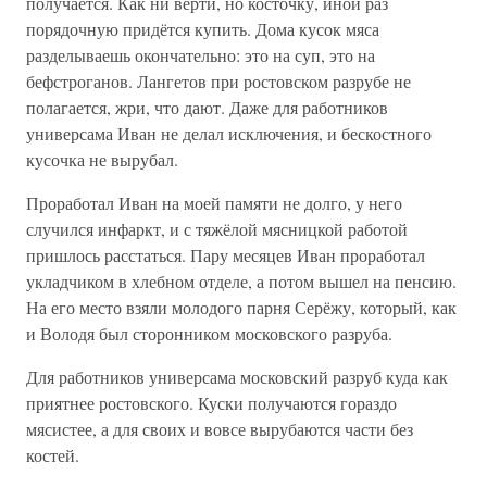
получается. Как ни верти, но косточку, иной раз
порядочную придётся купить. Дома кусок мяса
разделываешь окончательно: это на суп, это на
бефстроганов. Лангетов при ростовском разрубе не
полагается, жри, что дают. Даже для работников
универсама Иван не делал исключения, и бескостного
кусочка не вырубал.
Проработал Иван на моей памяти не долго, у него
случился инфаркт, и с тяжёлой мясницкой работой
пришлось расстаться. Пару месяцев Иван проработал
укладчиком в хлебном отделе, а потом вышел на пенсию.
На его место взяли молодого парня Серёжу, который, как
и Володя был сторонником московского разруба.
Для работников универсама московский разруб куда как
приятнее ростовского. Куски получаются гораздо
мясистее, а для своих и вовсе вырубаются части без
костей.