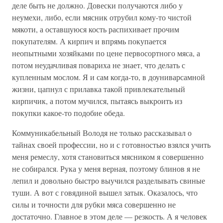
деле быть не должно. Довески получаются либо у
неумехи, либо, если мясник отрубил кому-то чистой
мякоти, а оставшуюся кость распихивает прочим
покупателям. А кирпич и впрямь покупается
неопытными хозяйками по цене первосортного мяса, а
потом неудачливая повариха не знает, что делать с
купленным мослом. Я и сам когда-то, в доуниварсамной
жизни, цапнул с прилавка такой привлекательный
кирпичик, а потом мучился, пытаясь выкроить из
покупки какое-то подобие обеда.
Коммуникабельный Володя не только рассказывал о
тайнах своей профессии, но и с готовностью взялся учить
меня ремеслу, хотя становиться мясником я совершенно
не собирался. Рука у меня верная, поэтому блинов я не
лепил и довольно быстро выучился разделывать свиные
туши. А вот с говядиной вышел затык. Оказалось, что
силы и точности для рубки мяса совершенно не
достаточно. Главное в этом деле — резкость. А я человек