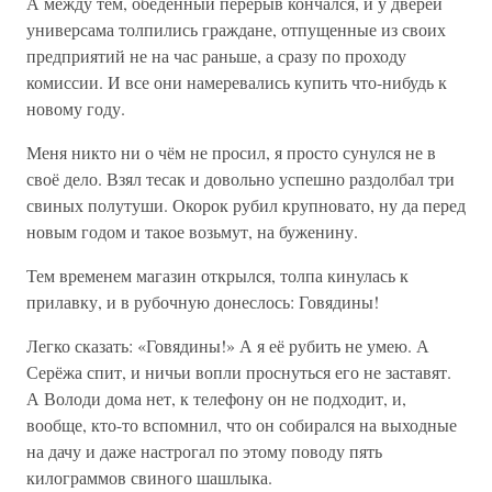
А между тем, обеденный перерыв кончался, и у дверей
универсама толпились граждане, отпущенные из своих
предприятий не на час раньше, а сразу по проходу
комиссии. И все они намеревались купить что-нибудь к
новому году.
Меня никто ни о чём не просил, я просто сунулся не в
своё дело. Взял тесак и довольно успешно раздолбал три
свиных полутуши. Окорок рубил крупновато, ну да перед
новым годом и такое возьмут, на буженину.
Тем временем магазин открылся, толпа кинулась к
прилавку, и в рубочную донеслось: Говядины!
Легко сказать: «Говядины!» А я её рубить не умею. А
Серёжа спит, и ничьи вопли проснуться его не заставят.
А Володи дома нет, к телефону он не подходит, и,
вообще, кто-то вспомнил, что он собирался на выходные
на дачу и даже настрогал по этому поводу пять
килограммов свиного шашлыка.