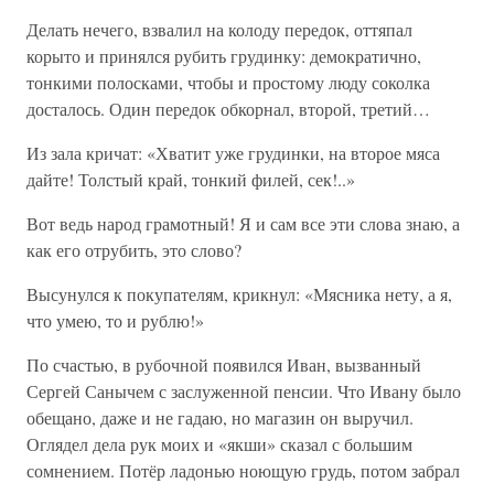
Делать нечего, взвалил на колоду передок, оттяпал
корыто и принялся рубить грудинку: демократично,
тонкими полосками, чтобы и простому люду соколка
досталось. Один передок обкорнал, второй, третий…
Из зала кричат: «Хватит уже грудинки, на второе мяса
дайте! Толстый край, тонкий филей, сек!..»
Вот ведь народ грамотный! Я и сам все эти слова знаю, а
как его отрубить, это слово?
Высунулся к покупателям, крикнул: «Мясника нету, а я,
что умею, то и рублю!»
По счастью, в рубочной появился Иван, вызванный
Сергей Санычем с заслуженной пенсии. Что Ивану было
обещано, даже и не гадаю, но магазин он выручил.
Оглядел дела рук моих и «якши» сказал с большим
сомнением. Потёр ладонью ноющую грудь, потом забрал