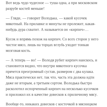
Вот ведь чудо чудесное — туша одна, а при московском
разрубе костей меньше!
— Гляди, — говорит Володька, — какой кусочек
мякотный. На прилавке и минуты не пролежит, какая-
нибудь дура схватит. А называется он «кирпич»…
Кусок и впрямь похож на кирпич. Со всех сторон у него
чистое мясо, лишь на торцах вглубь уходит тонкая
мозговая кость.
— А теперь — во! — Володя рубит кирпич наискось, и
становится видно, что внутри мякотного кусочка
прячется преогромный сустав, размером с два кулака.
Мяса практически нет, так что, часть эта должна идти
даже не вторым, а третьим сортом. Володька быстро
расколотил испорченный кирпич на несколько кусочков
и приложил их в качестве довесков к приличному мясу.
Вообще-то, никаких довесков с косточкой в мясницком