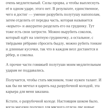
очень медлительный. Силы прорва, а чтобы выплеснуть
её в одном ударе, этого нет. В результате, единственное,
чего я достиг — умение разрубить полутушу напополам,
затем отделить от передка часть, которая называется
«корыто» и аккуратно разделать его на грудинку. Тут
тоже есть свои хитрости. Можно вырубить соколок,
который идёт на элитную грудиночку, а остальное, с
твёрдыми рёбрами сбросить быдлу, можно рубить тонкие
и длинные кусочки, так что в каждом весе достанется и
рёбер, и соколка.
А прочие части говяжьей полутуши моим медлительным
ударам не поддавались.
Получается, чтобы стать мясником, тоже нужен талант. И
как бы ни мечтал я царить над разрубочной колодой, эта
карьера для меня заказана.
Кстати, о разрубочной колоде. Настоящим шоком было,
когда магазин получил для мясного отдела две новые