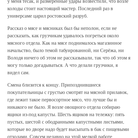
у меня тесак, и размеренные удары возвестили, что возле
колоды стоит настоящий мастер. Последний раз в
универсаме царил ростовский разруб.
Рассказ о мясе и мясниках был бы неполон, если не
рассказать, как грузчикам удавалось погреться около
мясного отдела. Как на мясе поднималось магазинное
начальство, было темой табуированной, ни Серёжа, ни
Володя ничего об этом не рассказывали, так что об этом я
могу только догадываться. А что делали грузчики, я
видел сам.
Смена близится к концу. Припозднившиеся
покупательницы с грустью смотрят на мясной прилавок,
где лежит такое первосортное мясо, что лучше бы и
никакого не было. Я возле овощного отдела собираю
ящики из-под капусты. Шесть ящиков на тележку: пять
пустых, шестой с ободранными капустными листьями,
которые во дворе надо будет высыпать в бак с пищевыми
отходами. Совсем недавно на этой мелкой работе