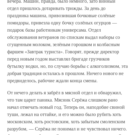
вечера. Машин, правда, было немного, зато винный
отдел пришлось дотаривать трижды. За день до
праздника машина, привозившая бочковые солёные
помидоры, привезла одну бочку солёных огурцов —
подарок базы работникам универсама. Отдел
обслуживания ветеранов по спискам выдал наборы со
сгущенным молоком, зелёным горошком и колбасным
фаршем «Завтрак туриста». Говорят, прежде директор
перед новым годом выставлял бригаде грузчиков
бутылку водки, но, по случаю борьбы с алкоголизмом, эта
добрая традиция осталась в прошлом. Ничего нового не
предвиделось, рабочие ждали конца смены.
От нечего делать я забрёл в мясной отдел и обнаружил,
что там царит паника. Мясник Серёжа слишком рано
начал отмечать новый год. Теперь он, наподобие свиной
туши, лежал на оттайке, и его можно было рубить хоть
московским, хоть ростовским, хоть забытым смоленским
разрубом, — Серёжа не понимал и не чувствовал ничего.