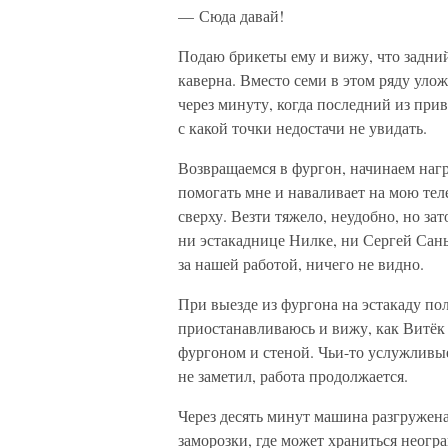
— Сюда давай!
Подаю брикеты ему и вижу, что задний 
каверна. Вместо семи в этом ряду уло
через минуту, когда последний из при
с какой точки недостачи не увидать.
Возвращаемся в фургон, начинаем наг
помогать мне и наваливает на мою теле
сверху. Везти тяжело, неудобно, но за
ни эстакаднице Нилке, ни Сергей Сан
за нашей работой, ничего не видно.
При выезде из фургона на эстакаду по
приостанавливаюсь и вижу, как Витёк
фургоном и стеной. Чьи-то услужливы
не заметил, работа продолжается.
Через десять минут машина разгружена
заморозки, где может храниться неогра