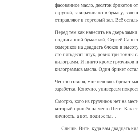
фасованное масло, десяток брикетов от
струной, заворачивают в бумагу, взв
отправляют в торговый зал. Всё остал
Перед тем как навесить на дверь замк
подписанной бумажкой, Сергей Саныч 
семериков на двадцать блоков в высоту
сто пятьдесят штук, ровно три тонны с
килограмм. И никто кроме грузчиков не
килограммов масла. Один брикет остал
Честно говоря, мне неловко: брикет ма
заработка. Конечно, универсам покрое
Смотрю, кого из грузчиков нет на мес
который пришёл на место Пети. Как е
личность, а вот, поди ж ты…
— Слышь, Вить, куда вам двадцать ки