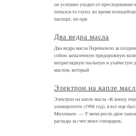
он успешно уходил от преследования п
попался-то глупо, во время полицейск
паспорт, но при
Два ведра масла
Два ведра масла Перевалило за полден
собою запыленную придорожную колюч
неприглядную пыльную и ухабистую до
маслом, который
Электрон на капле масл
Электрон на капле масла «К концу пер
университете (1906 год), я все еще б
Милликен. — У меня росло двое сынове
расходы за счет моих гонораров,