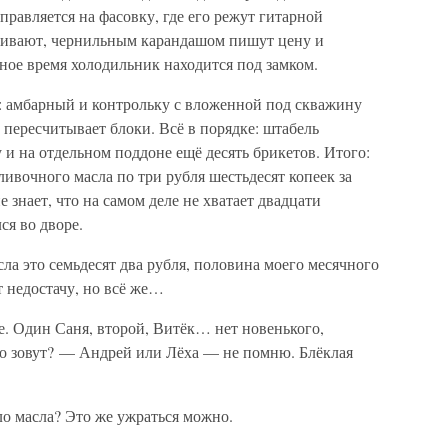
правляется на фасовку, где его режут гитарной
ешивают, чернильным карандашом пишут цену и
ьное время холодильник находится под замком.
и: амбарный и контрольку с вложенной под скважину
пересчитывает блоки. Всё в порядке: штабель
 и на отдельном поддоне ещё десять брикетов. Итого:
ливочного масла по три рубля шестьдесят копеек за
 знает, что на самом деле не хватает двадцати
ся во дворе.
сла это семьдесят два рубля, половина моего месячного
т недостачу, но всё же…
те. Один Саня, второй, Витёк… нет новенького,
го зовут? — Андрей или Лёха — не помню. Блёклая
ло масла? Это же ужраться можно.