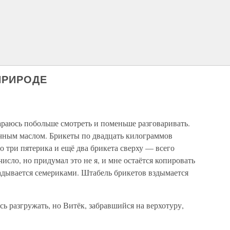
ПРИРОДЕ
араюсь побольше смотреть и поменьше разговаривать.
чным маслом. Брикеты по двадцать килограммов
 три пятерика и ещё два брикета сверху — всего
исло, но придумал это не я, и мне остаётся копировать
адывается семериками. Штабель брикетов вздымается
 разгружать, но Витёк, забравшийся на верхотуру,