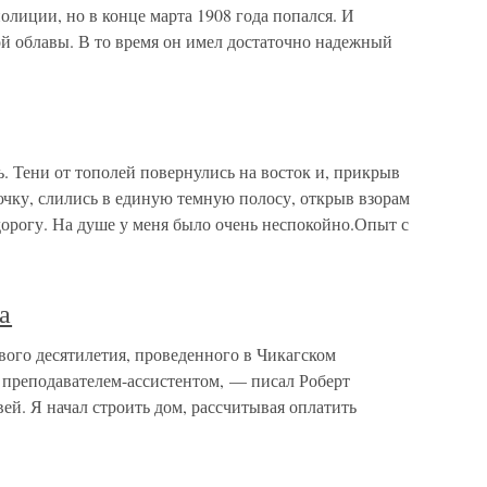
олиции, но в конце марта 1908 года попался. И
ой облавы. В то время он имел достаточно надежный
ь. Тени от тополей повернулись на восток и, прикрыв
ку, слились в единую темную полосу, открыв взорам
рогу. На душе у меня было очень неспокойно.Опыт с
а
вого десятилетия, проведенного в Чикагском
ыл преподавателем-ассистентом, — писал Роберт
й. Я начал строить дом, рассчитывая оплатить