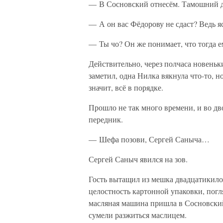
— В Сосновский отнесём. Тамошний ди
— А он вас Фёдорову не сдаст? Ведь я
— Ты чо? Он же понимает, что тогда е
Действительно, через полчаса новеньки
заметил, одна Нилка вякнула что-то, но
значит, всё в порядке.
Прошло не так много времени, и во дв
передник.
— Шефа позови, Сергей Саныча…
Сергей Саныч явился на зов.
Гость вытащил из мешка двадцатикил
целостность картонной упаковки, погл
масляная машина пришла в Сосновский
сумели разжиться маслицем.