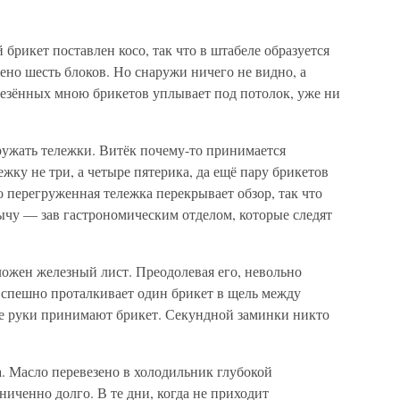
брикет поставлен косо, так что в штабеле образуется
жено шесть блоков. Но снаружи ничего не видно, а
везённых мною брикетов уплывает под потолок, уже ни
ружать тележки. Витёк почему-то принимается
жку не три, а четыре пятерика, да ещё пару брикетов
то перегруженная тележка перекрывает обзор, так что
ычу — зав гастрономическим отделом, которые следят
ложен железный лист. Преодолевая его, невольно
 спешно проталкивает один брикет в щель между
е руки принимают брикет. Секундной заминки никто
. Масло перевезено в холодильник глубокой
ниченно долго. В те дни, когда не приходит