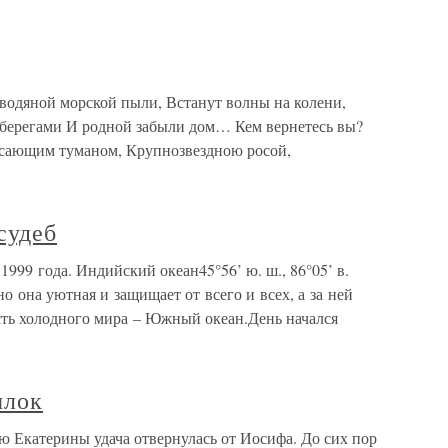
 водяной морской пыли, Встанут волны на колени,
 берегами И родной забыли дом… Кем вернетесь вы?
сающим туманом, Крупнозвездною росой,
судеб
999 года. Индийский океан45°56’ ю. ш., 86°05’ в.
но она уютная и защищает от всего и всех, а за ней
ть холодного мира – Южный океан.День начался
ылок
ю Екатерины удача отвернулась от Иосифа. До сих пор