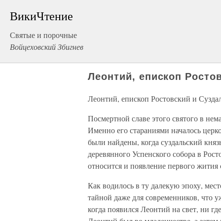
ВикиЧтение
Святые и порочные
Войцеховский Збигнев
Леонтий, епископ Росто
Леонтий, епископ Ростовский и Сузда
Посмертной славе этого святого в не
Именно его стараниями началось церко
были найдены, когда суздальский княз
деревянного Успенского собора в Рос
относится и появление первого жития 
Как водилось в ту далекую эпоху, мест
тайной даже для современников, что 
когда появился Леонтий на свет, ни гд
Леонтий был во младенчестве, а затем