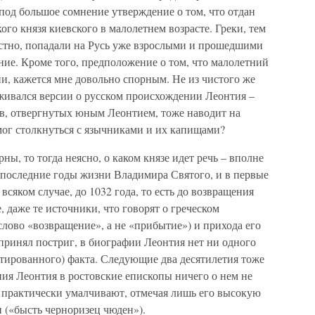
 под большое сомнение утверждение о том, что отдан
го князя киевского в малолетнем возрасте. Греки, тем
естно, попадали на Русь уже взрослыми и прошедшими
ние. Кроме того, предположение о том, что малолетний
ии, кажется мне довольно спорным. Не из чистого же
ивался версии о русском происхождении Леонтия –
в, отвергнутых юным Леонтием, тоже наводит на
мог столкнуться с язычниками и их капищами?
ны, то тогда неясно, о каком князе идет речь – вполне
в последние годы жизни Владимира Святого, и в первые
сяком случае, до 1032 года, то есть до возвращения
 даже те источники, что говорят о греческом
лово «возвращение», а не «прибытие») и прихода его
принял постриг, в биографии Леонтия нет ни одного
атированного) факта. Следующие два десятилетия тоже
ия Леонтия в ростовские епископы ничего о нем не
е практически умалчивают, отмечая лишь его высокую
 («бысть черноризец чюден»).