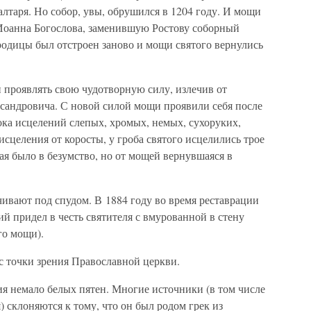
лтаря. Но собор, увы, обрушился в 1204 году. И мощи
 Иоанна Богослова, заменившую Ростову соборный
родицы был отстроен заново и мощи святого вернулись
 проявлять свою чудотворную силу, излечив от
ксандровича. С новой силой мощи проявили себя после
ока исцелений слепых, хромых, немых, сухоруких,
сцеления от коросты, у гроба святого исцелились трое
я было в безумство, но от мощей вернувшаяся в
ивают под спудом. В 1884 году во время реставрации
ий придел в честь святителя с вмурованной в стену
го мощи).
 с точки зрения Православной церкви.
ия немало белых пятен. Многие источники (в том числе
 склоняются к тому, что он был родом грек из