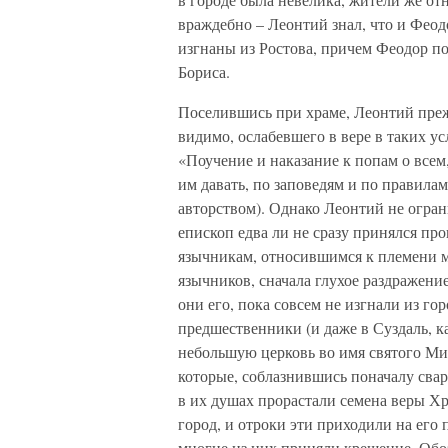
враждебно – Леонтий знал, что и Фео
изгнаны из Ростова, причем Феодор по
Бориса.
Поселившись при храме, Леонтий преж
видимо, ослабевшего в вере в таких 
«Поучение и наказание к попам о всем
им давать, по заповедям и по правилам 
авторством). Однако Леонтий не огра
епископ едва ли не сразу принялся пр
язычникам, относившимся к племени м
язычников, сначала глухое раздражени
они его, пока совсем не изгнали из го
предшественники (и даже в Суздаль, ка
небольшую церковь во имя святого Мих
которые, соблазнившись поначалу сва
в их душах прорастали семена веры Х
город, и отроки эти приходили на его
многие из них приняли крещение. Обо