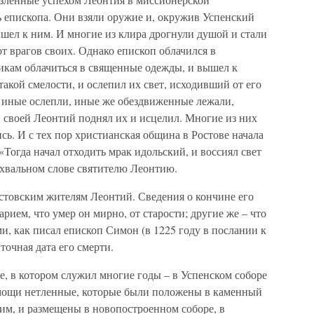
ь епископа. Они взяли оружие и, окружив Успенский
шел к ним. И многие из клира дрогнули душой и стали
от врагов своих. Однако епископ облачился в
рикам облачиться в священные одежды, и вышел к
такой смелости, и ослепил их свет, исходивший от его
 иные ослепли, иные же обездвиженные лежали,
й своей Леонтий поднял их и исцелил. Многие из них
сь. И с тех пор христианская община в Ростове начала
 «Тогда начал отходить мрак идольский, и воссиял свет
охвальном слове святителю Леонтию.
остовским жителям Леонтий. Сведения о кончине его
арием, что умер он мирно, от старости; другие же – что
, как писал епископ Симон (в 1225 году в послании к
точная дата его смерти.
, в котором служил многие годы – в Успенском соборе
 мощи нетленные, которые были положены в каменный
м, и размещены в новопостроенном соборе, в