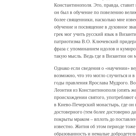
Константинополя. Это, правда, ставит
он был в обучение по повелению велико
более священники, насколько мне изв
обучение и посвящение в духовное зва
грек мог учить русский язык в Визант
патриотизма В.О. Ключевский придерж
фраза с упоминанием идолов и кумиро
такую мысль. Ведь где в Византии он 
Однако если сведения о «научении» вер
возможно, что это могло случиться и 
годы правления Ярослава Мудрого. Во в
Леонтия из Константинополя (опять же,
происхождении святого, употребляют с
в Киево-Печерский монастырь, где он 
достоверного (тем более достоверно д
покрыты мраком – вплоть до поставлен
известно. Жития об этом периоде тож
образованность и немалые добродетели