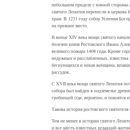
небольшом приделе с южной стороны а
святого Леонтия перенесли в церковь
храм. В 1231 году собор Успения Бого
на прежнее место.
В конце XIV века мощи святого начали
болезни князя Ростовского Ивана Але
великого пожара 1408 года. Кроме сор
недужных и расслабленных, известны и
беснующихся и некая женщина, впавша
рассудок.
С XVII века мощи святого Леонтия поч
собора был найден в подземелье древн
гробницей (где, вероятно, и покоятся е
Такова история ростовского святителя
Тем не менее в истории святого Леонт
и все шесть известных редакций жития)