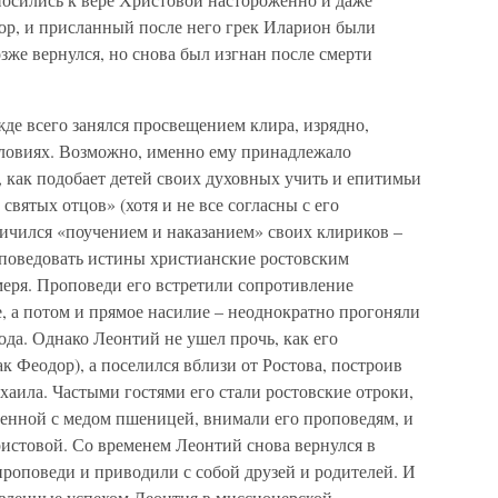
дор, и присланный после него грек Иларион были
зже вернулся, но снова был изгнан после смерти
де всего занялся просвещением клира, изрядно,
условиях. Возможно, именно ему принадлежало
, как подобает детей своих духовных учить и епитимьи
святых отцов» (хотя и не все согласны с его
ничился «поучением и наказанием» своих клириков –
оповедовать истины христианские ростовским
еря. Проповеди его встретили сопротивление
е, а потом и прямое насилие – неоднократно прогоняли
рода. Однако Леонтий не ушел прочь, как его
к Феодор), а поселился вблизи от Ростова, построив
аила. Частыми гостями его стали ростовские отроки,
ренной с медом пшеницей, внимали его проповедям, и
ристовой. Со временем Леонтий снова вернулся в
 проповеди и приводили с собой друзей и родителей. И
зленные успехом Леонтия в миссионерской