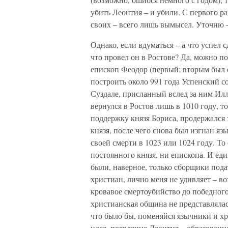
убить Леонтия – и убили. С первого ра
своих – всего лишь вымысел. Уточню 
Однако, если вдуматься – а что успел с
что провел он в Ростове? Да, можно п
епископ Феодор (первый; вторым был
построить около 991 года Успенский со
Суздале, присланный вслед за ним Ил
вернулся в Ростов лишь в 1010 году, то
поддержку князя Бориса, продержался 
князя, после чего снова был изгнан яз
своей смерти в 1023 или 1024 году. То
постоянного князя, ни епископа. И е
были, наверное, только сборщики пода
христиан, лично меня не удивляет – в
кровавое смертоубийство до победного
христианская община не представлялас
что было бы, поменяйся язычники и хр
идее, появление Леонтия – образован