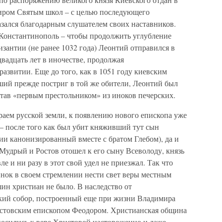
миром Святым школ – с целью последующего
азался благодарным слушателем своих наставников.
 Константинополь – чтобы продолжить углубление
зантии (не ранее 1032 года) Леонтий отправился в
двадцать лет в иночестве, продолжая
развитии. Еще до того, как в 1051 году киевским
ий прежде постриг в той же обители, Леонтий был
став «первым престольником» из иноков печерских.
раем русской земли, к появлению нового епископа уже
 – после того как был убит княживший тут сын
ии канонизированный вместе с братом Глебом), да и
 Мудрый и Ростов отошел к его сыну Всеволоду, князь
е и ни разу в этот свой удел не приезжал. Так что
инок в своем стремлении нести свет веры местным
ин христиан не было. В наследство от
кий собор, построенный еще при жизни Владимира
ростовским епископом Феодором. Христианская община
носились к вере Христовой настороженно и даже