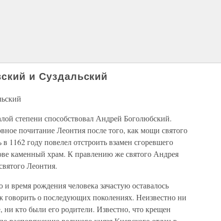
вский и Суздальский
льский
малой степени способствовал Андрей Боголюбский.
вное почитание Леонтия после того, как мощи святого
ь в 1162 году повелел отстроить взамен сгоревшего
тове каменный храм. К правлению же святого Андрея
святого Леонтия.
о и время рождения человека зачастую оставалось
уж говорить о последующих поколениях. Неизвестно ни
е, ни кто были его родители. Известно, что крещен
 по распоряжению великого князя Киевского отдан в