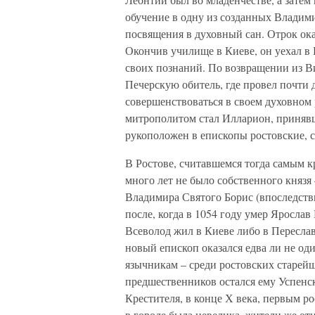
обучение в одну из созданных Влади
посвящения в духовный сан. Отрок ок
Окончив училище в Киеве, он уехал в
своих познаний. По возвращении из Ви
Печерскую обитель, где провел почти 
совершенствоваться в своем духовном 
митрополитом стал Илларион, принявш
рукоположен в епископы ростовские, 
В Ростове, считавшемся тогда самым к
много лет не было собственного князя
Владимира Святого Борис (впоследств
после, когда в 1054 году умер Ярослав
Всеволод жил в Киеве либо в Переславл
новый епископ оказался едва ли не од
язычникам – среди ростовских старейш
предшественников остался ему Успенс
Крестителя, в конце Х века, первым 
в городе была невелика, жители же от