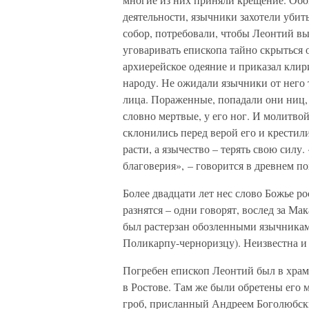
деятельности, язычники захотели убит
собор, потребовали, чтобы Леонтий вы
уговаривать епископа тайно скрыться 
архиерейское одеяние и приказал кли
народу. Не ожидали язычники от него 
лица. Пораженные, попадали они ниц,
словно мертвые, у его ног. И молитво
склонились перед верой его и крестили
расти, а язычество – терять свою силу.
благоверия», – говорится в древнем п
Более двадцати лет нес слово Божье р
разнятся – одни говорят, вослед за Мак
был растерзан обозленными язычниками
Поликарпу-черноризцу). Неизвестна и 
Погребен епископ Леонтий был в храме
в Ростове. Там же были обретены его
гроб, присланный Андреем Боголюбски