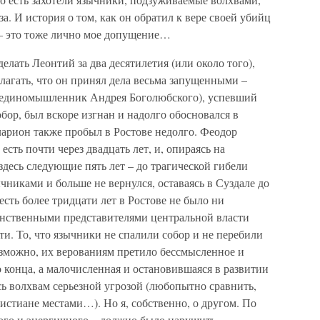
за. И история о том, как он обратил к вере своей убийц
– это тоже лично мое допущение…
делать Леонтий за два десятилетия (или около того),
олагать, что он принял дела весьма запущенными –
 единомышленник Андрея Боголюбского), успевший
бор, был вскоре изгнан и надолго обосновался в
ларион также пробыл в Ростове недолго. Феодор
 есть почти через двадцать лет, и, опираясь на
здесь следующие пять лет – до трагической гибели
ычниками и больше не вернулся, оставаясь в Суздале до
 есть более тридцати лет в Ростове не было ни
динственными представителями центральной власти
ти. То, что язычники не спалили собор и не перебили
озможно, их верованиям претило бессмысленное и
 конца, а малочисленная и остановившаяся в развитии
ь волхвам серьезной угрозой (любопытно сравнить,
истиане местами…). Но я, собственно, о другом. По
ного и энергичного – должно было нарушить