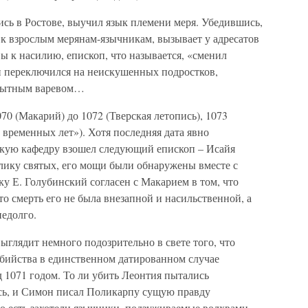
ись в Ростове, выучил язык племени меря. Убедившись,
 к взрослым мерянам-язычникам, вызывает у адресатов
ы к насилию, епископ, что называется, «сменил
он переключился на неискушенных подростков,
 сытным варевом…
70 (Макарий) до 1072 (Тверская летопись), 1073
 временных лет»). Хотя последняя дата явно
вскую кафедру взошел следующий епископ – Исайя
лику святых, его мощи были обнаружены вместе с
ку Е. Голубинский согласен с Макарием в том, что
то смерть его не была внезапной и насильственной, а
недолго.
выглядит немного подозрительно в свете того, что
бийства в единственном датированном случае
д 1071 годом. То ли убить Леонтия пытались
сь, и Симон писал Поликарпу сущую правду
то есть захотели язычники, подзуживаемые волхвами,