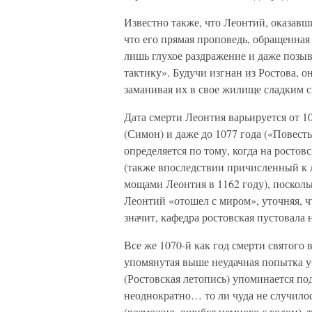
Известно также, что Леонтий, оказавш
что его прямая проповедь, обращенная
лишь глухое раздражение и даже позыв
тактику». Будучи изгнан из Ростова, 
заманивая их в свое жилище сладким
Дата смерти Леонтия варьируется от 10
(Симон) и даже до 1077 года («Повесть
определяется по тому, когда на росто
(также впоследствии причисленный к 
мощами Леонтия в 1162 году), посколь
Леонтий «отошел с миром», уточняя, ч
значит, кафедра ростовская пустовала 
Все же 1070-й как год смерти святого 
упомянутая выше неудачная попытка у
(Ростовская летопись) упоминается по
неоднократно… то ли чуда не случило
(возможно, ошибся немного с годом), 