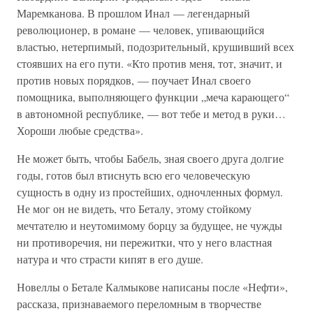
Маремканова. В прошлом Инал — легендарный
революционер, в романе — человек, упивающийся
властью, нетерпимый, подозрительный, крушивший всех
стоявших на его пути. «Кто против меня, тот, значит, и
против новых порядков, — поучает Инал своего
помощника, выполняющего функции „меча карающего“
в автономной республике, — вот тебе и метод в руки…
Хороши любые средства».
Не может быть, чтобы Бабель, зная своего друга долгие
годы, готов был втиснуть всю его человеческую
сущность в одну из простейших, одночленных формул.
Не мог он не видеть, что Беталу, этому стойкому
мечтателю и неутомимому борцу за будущее, не чужды
ни противоречия, ни пережитки, что у него властная
натура и что страсти кипят в его душе.
Новеллы о Бетале Калмыкове написаны после «Нефти»,
рассказа, признаваемого переломным в творчестве