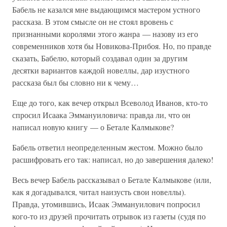
Бабель не казался мне выдающимся мастером устного
рассказа. В этом смысле он не стоял вровень с
признанными королями этого жанра — назову из его
современников хотя бы Новикова-Прибоя. Но, по правде
сказать, Бабелю, который создавал один за другим
десятки вариантов каждой новеллы, дар изустного
рассказа был бы словно ни к чему…
Еще до того, как вечер открыл Всеволод Иванов, кто-то
спросил Исаака Эммануиловича: правда ли, что он
написал новую книгу — о Бетале Калмыкове?
Бабель ответил неопределенным жестом. Можно было
расшифровать его так: написал, но до завершения далеко!
Весь вечер Бабель рассказывал о Бетале Калмыкове (или,
как я догадывался, читал наизусть свои новеллы).
Правда, утомившись, Исаак Эммануилович попросил
кого-то из друзей прочитать отрывок из газеты (судя по