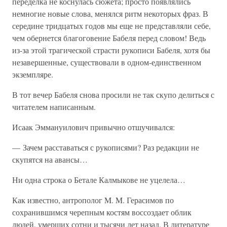
переделка не коснулась сюжета; просто появлялись
немногие новые слова, менялся ритм некоторых фраз. В
середине тридцатых годов мы еще не представляли себе,
чем обернется благоговение Бабеля перед словом! Ведь
из-за этой трагической страсти рукописи Бабеля, хотя бы
незавершенные, существовали в одном-единственном
экземпляре.
В тот вечер Бабеля снова просили не так скупо делиться с
читателем написанным.
Исаак Эммануилович привычно отшучивался:
— Зачем расставаться с рукописями? Раз редакции не
скупятся на авансы…
Ни одна строка о Бетале Калмыкове не уцелела…
Как известно, антрополог M. M. Герасимов по
сохранившимся черепным костям воссоздает облик
людей, умерших сотни и тысячи лет назад. В литературе