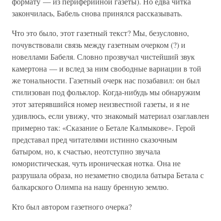
формату — из периферийной газеты). Но едва читка
закончилась, Бабель снова принялся рассказывать.
Что это было, этот газетный текст? Мы, безусловно,
почувствовали связь между газетным очерком (?) и
новеллами Бабеля. Словно прозвучал чистейший звук
камертона — и вслед за ним свободные вариации в той
же тональности. Газетный очерк нас позабавил: он был
стилизован под фольклор. Когда-нибудь мы обнаружим
этот затерявшийся номер неизвестной газеты, и я не
удивлюсь, если увижу, что знакомый материал озаглавлен
примерно так: «Сказание о Бетале Калмыкове». Герой
представал пред читателями истинно сказочным
батыром, но, к счастью, неотступно звучала
юмористическая, чуть ироническая нотка. Она не
разрушала образа, но незаметно сводила батыра Бетала с
балкарского Олимпа на нашу бренную землю.
Кто был автором газетного очерка?