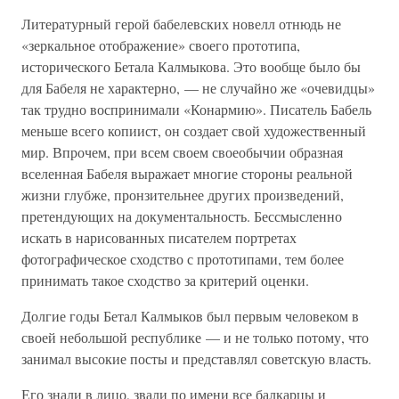
Литературный герой бабелевских новелл отнюдь не
«зеркальное отображение» своего прототипа,
исторического Бетала Калмыкова. Это вообще было бы
для Бабеля не характерно, — не случайно же «очевидцы»
так трудно воспринимали «Конармию». Писатель Бабель
меньше всего копиист, он создает свой художественный
мир. Впрочем, при всем своем своеобычии образная
вселенная Бабеля выражает многие стороны реальной
жизни глубже, пронзительнее других произведений,
претендующих на документальность. Бессмысленно
искать в нарисованных писателем портретах
фотографическое сходство с прототипами, тем более
принимать такое сходство за критерий оценки.
Долгие годы Бетал Калмыков был первым человеком в
своей небольшой республике — и не только потому, что
занимал высокие посты и представлял советскую власть.
Его знали в лицо, звали по имени все балкарцы и