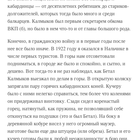
кабардинцы — от десятилетних ребятишек до стариков-
долгожителей, которых тогда было много и среди
балкарцев. Калмыков был первым секретарем обкома
ВКП (б), но было в нем что-то и от главы большого рода.
Конечно, в гражданскую войну и в первые годы после
нее все было иначе. В 1922 году я оказался в Нальчике в
числе первых туристов. В горы нам отсоветовали
подниматься, в городе же было и спокойно, и сытно, и
дешево. Вот тогда-то я не раз наблюдал, как Бетал
Калмыков выезжал по делам в горы. В открытую коляску
запрягали пару горячих кабардинских коней. Кучеру
было с ними нелегко справиться, тем более что коленями
он придерживал винтовку. Сзади сидел коренастый
горец, натянутый, как пружина, не позволявший себе
откинуться на подушки (это и был Бетал). На боку в
деревянной кобуре висел у него огромный маузер,
наготове были еще два штуцера (или обреза). Бетал и его
кучер готовы были к любой неожиданности; в бою они,