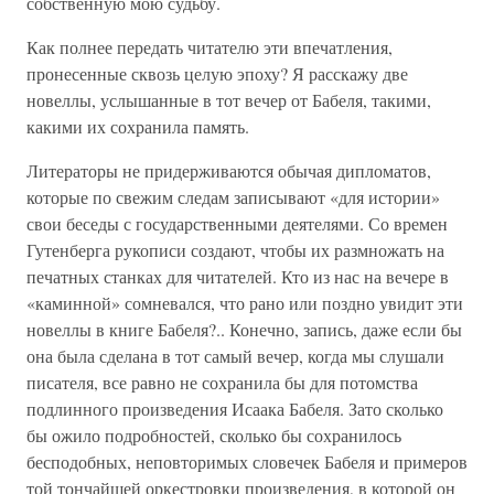
собственную мою судьбу.
Как полнее передать читателю эти впечатления,
пронесенные сквозь целую эпоху? Я расскажу две
новеллы, услышанные в тот вечер от Бабеля, такими,
какими их сохранила память.
Литераторы не придерживаются обычая дипломатов,
которые по свежим следам записывают «для истории»
свои беседы с государственными деятелями. Со времен
Гутенберга рукописи создают, чтобы их размножать на
печатных станках для читателей. Кто из нас на вечере в
«каминной» сомневался, что рано или поздно увидит эти
новеллы в книге Бабеля?.. Конечно, запись, даже если бы
она была сделана в тот самый вечер, когда мы слушали
писателя, все равно не сохранила бы для потомства
подлинного произведения Исаака Бабеля. Зато сколько
бы ожило подробностей, сколько бы сохранилось
бесподобных, неповторимых словечек Бабеля и примеров
той тончайшей оркестровки произведения, в которой он