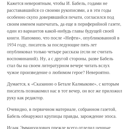
Кажется невероятным, чтобы И. Бабель, годами не
расстававшийся со своими рукописями, а в эти годы
особенно скупо доверявшийся печати, согласился под
своим именем напечатать, да еще в периферийной газете,
один из вариантов какой-нибудь главы будущей своей
книги. Напомню, что после «Нефти», опубликованной в
1934 году, писатель за последующие пять лет
опубликовал только четыре рассказа (если не считать
воспоминаний). Ну, а с другой стороны, разве Бабель
стал бы на своем литературном вечере читать вслух
чужое произведение о любимом герое? Невероятно.
Думается, к «Сказанию о Бетале Калмыкове», с которым
писатель познакомил нас в тот вечер, он все же приложил
руку как редактор.
Очевидно, в первичном материале, собранном газетой,
Бабель обнаружил крупицы правды, зарождение эпоса.
Исаак Эммануилович прежде всего отделил ценные