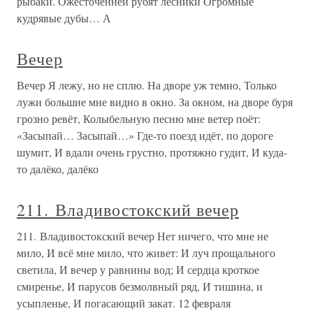
рыбаки. Ожесточенней рубят лесники Огромные
кудрявые дубы… А
Вечер
Вечер Я лежу, но не сплю. На дворе уж темно, Только
лужи большие мне видно в окно. За окном, на дворе буря
грозно ревёт, Колыбельную песню мне ветер поёт:
«Засыпай… Засыпай…» Где-то поезд идёт, по дороге
шумит, И вдали очень грустно, протяжно гудит, И куда-
то далёко, далёко
211. Владивостокский вечер
211. Владивостокский вечер Нет ничего, что мне не
мило, И всё мне мило, что живет: И луч прощального
светила, И вечер у равнины вод; И сердца кроткое
смиренье, И парусов безмолвный ряд, И тишина, и
усыпленье, И погасающий закат. 12 февраля