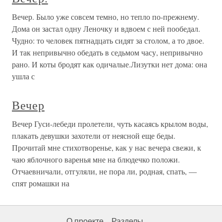
Вечер. Было уже совсем темно, но тепло по-прежнему.
Дома он застал одну Леночку и вдвоем с ней пообедал.
Чудно: то человек пятнадцать сидят за столом, а то двое.
И так непривычно обедать в седьмом часу, непривычно
рано. И коты бродят как одичалые.Лизутки нет дома: она
ушла с
Вечер
Вечер Гуси-лебеди пролетели, чуть касаясь крылом воды,
плакать девушки захотели от неясной еще беды.
Прочитай мне стихотворенье, как у нас вечера свежи, к
чаю яблочного варенья мне на блюдечко положи.
Отчаевничали, отгуляли, не пора ли, родная, спать, —
спят ромашки на
О проекте
Разделы