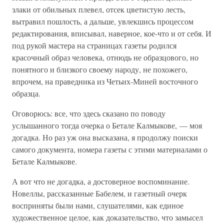
злаки от обильных плевел, отсек цветистую лесть,
вытравил пошлость, а дальше, увлекшись процессом
редактирования, вписывал, наверное, кое-что и от себя. И
под рукой мастера на страницах газеты родился
красочный образ человека, отнюдь не образцового, но
понятного и близкого своему народу, не похожего,
впрочем, на праведника из Четьих-Миней восточного
образца.
Оговорюсь: все, что здесь сказано по поводу
услышанного тогда очерка о Бетале Калмыкове, — моя
догадка. Но раз уж она высказана, я продолжу поиски
самого документа, номера газеты с этими материалами о
Бетале Калмыкове.
А вот что не догадка, а достоверное воспоминание.
Новеллы, рассказанные Бабелем, и газетный очерк
восприняты были нами, слушателями, как единое
художественное целое, как доказательство, что замысел