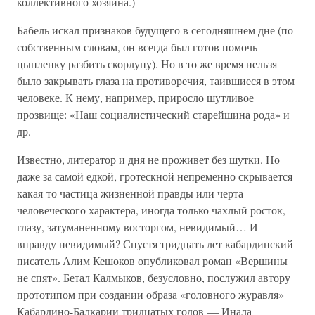
коллективного хозяина.)
Бабель искал признаков будущего в сегодняшнем дне (по
собственным словам, он всегда был готов помочь
цыпленку разбить скорлупу). Но в то же время нельзя
было закрывать глаза на противоречия, таившиеся в этом
человеке. К нему, например, приросло шутливое
прозвище: «Наш социалистический старейшина рода» и
др.
Известно, литератор и дня не проживет без шутки. Но
даже за самой едкой, гротескной непременно скрывается
какая-то частица жизненной правды или черта
человеческого характера, иногда только чахлый росток,
глазу, затуманенному восторгом, невидимый… И
вправду невидимый? Спустя тридцать лет кабардинский
писатель Алим Кешоков опубликовал роман «Вершины
не спят». Бетал Калмыков, безусловно, послужил автору
прототипом при создании образа «головного журавля»
Кабардино-Балкарии тридцатых годов — Инала