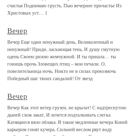
счастья Поднимаю грусть, Пью вечернее причастье Из
Христовых уст… 1
Вечер
Вечер Еще один ненужный день, Великолепный и
ненужный! Приди, ласкающая тень, И душу смутную
одень Своею ризою жемчужной. И ты пришла… ты
гонишь прочь Зловещих птиц – мои печали. О,
повелительница ночь, Никто не в силах превозмочь
Победный шаг твоих сандалий! От звезд
Вечер
Вечер Как этот ветер грузен, не крылат! С надтреснутою
дыней схож закат, И хочется подталкивать слегка
Катящиеся вяло облака. В такие медленные вечера Коней
карьером гонят кучера, Сильней веслом рвут воду