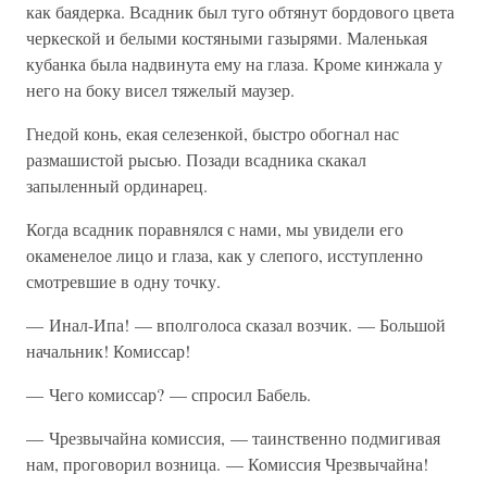
как баядерка. Всадник был туго обтянут бордового цвета
черкеской и белыми костяными газырями. Маленькая
кубанка была надвинута ему на глаза. Кроме кинжала у
него на боку висел тяжелый маузер.
Гнедой конь, екая селезенкой, быстро обогнал нас
размашистой рысью. Позади всадника скакал
запыленный ординарец.
Когда всадник поравнялся с нами, мы увидели его
окаменелое лицо и глаза, как у слепого, исступленно
смотревшие в одну точку.
— Инал-Ипа! — вполголоса сказал возчик. — Большой
начальник! Комиссар!
— Чего комиссар? — спросил Бабель.
— Чрезвычайна комиссия, — таинственно подмигивая
нам, проговорил возница. — Комиссия Чрезвычайна!