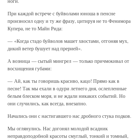
ноги.
При каждой встрече с буйволами юноша в пенсне
произносил одну и ту же фразу, цитируя не то Фенимора
Купера, не то Майн Рида:
— «Когда стадо буйволов машет хвостами, отгоняя мух,
дикий ветер бушует над прерией».
А возница — сытый мингрел — только причмокивал от
восхищения губами:
— Ай, как ты говоришь красиво, кацо! Прямо как в
песне! Так мы ехали в одури летнего дня, ослепленные
белым блеском моря, и не ждали никаких событий. Но
они случились, как всегда, внезапно.
Начались они с настигавшего нас дробного стука подков.
Мы оглянулись. Нас догонял молодой всадник
неправдоподобной красоты смуглый, тонкий и томный,