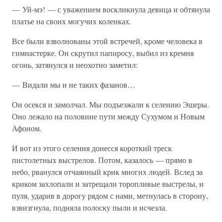
— Уй-мэ! — с уважением воскликнула девица и обтянула
платье на своих могучих коленках.
Все были взволнованы этой встречей, кроме человека в
гимнастерке. Он скрутил папиросу, выбил из кремня
огонь, затянулся и неохотно заметил:
— Видали мы и не таких фазанов…
Он осекся и замолчал. Мы подъезжали к селению Эшеры.
Оно лежало на половине пути между Сухумом и Новым
Афоном.
И вот из этого селения донесся короткий треск
пистолетных выстрелов. Потом, казалось — прямо в
небо, рванулся отчаянный крик многих людей. Вслед за
криком захлопали и затрещали торопливые выстрелы, и
пуля, ударив в дорогу рядом с нами, метнулась в сторону,
взвизгнула, подняла полоску пыли и исчезла.