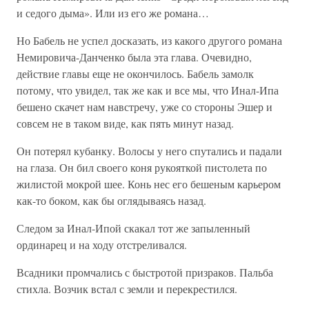
и седого дыма». Или из его же романа…
Но Бабель не успел досказать, из какого другого романа
Немировича-Данченко была эта глава. Очевидно,
действие главы еще не окончилось. Бабель замолк
потому, что увидел, так же как и все мы, что Инал-Ипа
бешено скачет нам навстречу, уже со стороны Эшер и
совсем не в таком виде, как пять минут назад.
Он потерял кубанку. Волосы у него спутались и падали
на глаза. Он бил своего коня рукояткой пистолета по
жилистой мокрой шее. Конь нес его бешеным карьером
как-то боком, как бы оглядываясь назад.
Следом за Инал-Ипой скакал тот же запыленный
ординарец и на ходу отстреливался.
Всадники промчались с быстротой призраков. Пальба
стихла. Возчик встал с земли и перекрестился.