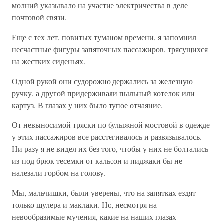
молний указывало на участие электричества в деле
почтовой связи.
Еще с тех лет, повитых туманом времени, я запомнил
несчастные фигуры запяточных пассажиров, трясущихся
на жестких сиденьях.
Одной рукой они судорожно держались за железную
ручку, а другой придерживали пыльный котелок или
картуз. В глазах у них было тупое отчаяние.
От невыносимой тряски по булыжной мостовой в одежде
у этих пассажиров все расстегивалось и развязывалось.
Ни разу я не видел их без того, чтобы у них не болтались
из-под брюк тесемки от кальсон и пиджаки бы не
налезали горбом на голову.
Мы, мальчишки, были уверены, что на запятках ездят
только шулера и маклаки. Но, несмотря на
невообразимые мучения, какие на наших глазах