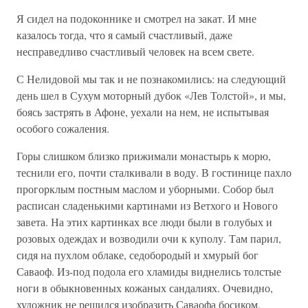
Я сидел на подоконнике и смотрел на закат. И мне
казалось тогда, что я самый счастливый, даже
несправедливо счастливый человек на всем свете.
С Нелидовой мы так и не познакомились: на следующий
день шел в Сухум моторный дубок «Лев Толстой», и мы,
боясь застрять в Афоне, уехали на нем, не испытывая
особого сожаления.
Горы слишком близко прижимали монастырь к морю,
теснили его, почти сталкивали в воду. В гостинице пахло
прогорклым постным маслом и уборными. Собор был
расписан сладенькими картинами из Ветхого и Нового
завета. На этих картинках все люди были в голубых и
розовых одеждах и возводили очи к куполу. Там парил,
сидя на пухлом облаке, седобородый и хмурый бог
Саваоф. Из-под подола его хламиды виднелись толстые
ноги в обыкновенных кожаных сандалиях. Очевидно,
художник не решился изобразить Саваофа босиком.