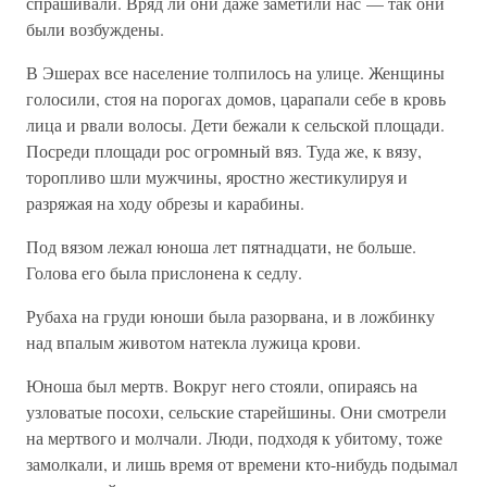
спрашивали. Вряд ли они даже заметили нас — так они
были возбуждены.
В Эшерах все население толпилось на улице. Женщины
голосили, стоя на порогах домов, царапали себе в кровь
лица и рвали волосы. Дети бежали к сельской площади.
Посреди площади рос огромный вяз. Туда же, к вязу,
торопливо шли мужчины, яростно жестикулируя и
разряжая на ходу обрезы и карабины.
Под вязом лежал юноша лет пятнадцати, не больше.
Голова его была прислонена к седлу.
Рубаха на груди юноши была разорвана, и в ложбинку
над впалым животом натекла лужица крови.
Юноша был мертв. Вокруг него стояли, опираясь на
узловатые посохи, сельские старейшины. Они смотрели
на мертвого и молчали. Люди, подходя к убитому, тоже
замолкали, и лишь время от времени кто-нибудь подымал