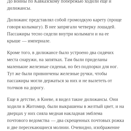
До войны по Кавказскому побережью ходили еще и
дилижансы.
Дилижанс представлял собой громоздкую карету (проще
говоря колымагу). В нее запрягали четверку лошадей.
Пассажиры тесно сидели внутри колымаги и на ее
крыше — империале.
Кроме того, в дилижансе было устроено два сидячих
места снаружи, на запятках. Там были приделаны
маленькие железные сиденья, но без подпорки для ног.
Тут же были привинчены железные ручки, чтобы
пассажиры могли держаться за них и не вылететь от
толчков на дорогу.
Еще в детстве, в Киеве, я видел такие дилижансы. Они
ходили в Житомир, были выкрашены в желтый цвет, и на
дверцах у них сияла медная накладная эмблема
почтового ведомства — два скрещенных почтовых рожка
и две пересекающиеся молнии. Очевидно, изображение