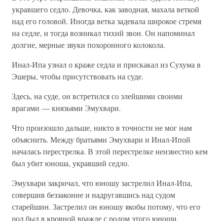
укравшего седло. Девочка, как заводная, махала веткой
над его головой. Иногда ветка задевала широкое стремя
на седле, и тогда возникал тихий звон. Он напоминал
долгие, мерные звуки похоронного колокола.
Инал-Ипа узнал о краже седла и прискакал из Сухума в
Эшеры, чтобы присутствовать на суде.
Здесь, на суде, он встретился со злейшими своими
врагами — князьями Эмухвари.
Что произошло дальше, никто в точности не мог нам
объяснить. Между братьями Эмухвари и Инал-Ипой
началась перестрелка. В этой перестрелке неизвестно кем
был убит юноша, укравший седло.
Эмухвари закричал, что юношу застрелил Инал-Ипа,
совершив беззаконие и надругавшись над судом
старейшин. Застрелил он юношу якобы потому, что его
род был в кровной вражде с родом этого юноши.