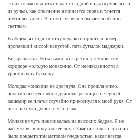
стоит только выпить стакан холодной воды (лучше всего
из ручья), как опьянение начинается снова и тянется
почти весь день. В этом случае оно бывает особенно
светлым.
В общем, я сходил к отцу келарю и принес в номер,
пропахший кислой капустой, пять бутылок маджарки.
Возвращаясь с бутылками, я встретил в темноватом
коридоре молодую монахиню. От неожиданности я
уронил одну бутылку.
Молодая монахиня не дрогнула. Она прошла мимо,
опустив неестественно длинные ресницы, и черный
кашемир ее платья случайно прикоснулся к моей руке. От
него пахнуло душистым теплом.
Монахиня чуть покачивалась на высоких бедрах. Я не
рассмотрел в полутьме ее лица. Заметил только, что оно
было покрыто той матовой бледностью, какая всегда