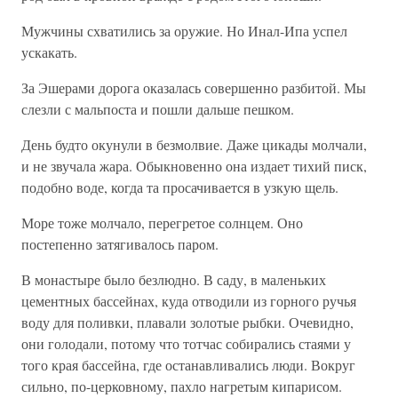
Мужчины схватились за оружие. Но Инал-Ипа успел
ускакать.
За Эшерами дорога оказалась совершенно разбитой. Мы
слезли с мальпоста и пошли дальше пешком.
День будто окунули в безмолвие. Даже цикады молчали,
и не звучала жара. Обыкновенно она издает тихий писк,
подобно воде, когда та просачивается в узкую щель.
Море тоже молчало, перегретое солнцем. Оно
постепенно затягивалось паром.
В монастыре было безлюдно. В саду, в маленьких
цементных бассейнах, куда отводили из горного ручья
воду для поливки, плавали золотые рыбки. Очевидно,
они голодали, потому что тотчас собирались стаями у
того края бассейна, где останавливались люди. Вокруг
сильно, по-церковному, пахло нагретым кипарисом.