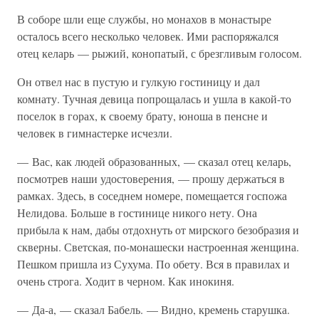
В соборе шли еще службы, но монахов в монастыре
осталось всего несколько человек. Ими распоряжался
отец келарь — рыжий, конопатый, с брезгливым голосом.
Он отвел нас в пустую и гулкую гостиницу и дал
комнату. Тучная девица попрощалась и ушла в какой-то
поселок в горах, к своему брату, юноша в пенсне и
человек в гимнастерке исчезли.
— Вас, как людей образованных, — сказал отец келарь,
посмотрев наши удостоверения, — прошу держаться в
рамках. Здесь, в соседнем номере, помещается госпожа
Нелидова. Больше в гостинице никого нету. Она
прибыла к нам, дабы отдохнуть от мирского безобразия и
скверны. Светская, по-монашески настроенная женщина.
Пешком пришла из Сухума. По обету. Вся в правилах и
очень строга. Ходит в черном. Как инокиня.
— Да-а, — сказал Бабель. — Видно, кремень старушка.