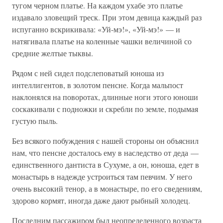
тугом черном платье. На каждом ухабе это платье
издавало зловещий треск. При этом девица каждый раз
испуганно вскрикивала: «Уй-мэ!», «Уй-мэ!» — и
натягивала платье на коленные чашки величиной со
средние желтые тыквы.
Рядом с ней сидел подслеповатый юноша из
интеллигентов, в золотом пенсне. Когда мальпост
наклонялся на поворотах, длинные ноги этого юноши
соскакивали с подножки и скребли по земле, подымая
густую пыль.
Без всякого побуждения с нашей стороны он объяснил
нам, что пенсне досталось ему в наследство от деда —
единственного дантиста в Сухуме, а он, юноша, едет в
монастырь в надежде устроиться там певчим. У него
очень высокий тенор, а в монастыре, по его сведениям,
здорово кормят, иногда даже дают рыбный холодец.
Последним пассажиром был неопределенного возраста