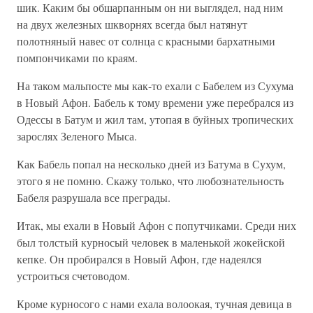
шик. Каким бы обшарпанным он ни выглядел, над ним
на двух железных шкворнях всегда был натянут
полотняный навес от солнца с красными бархатными
помпончиками по краям.
На таком мальпосте мы как-то ехали с Бабелем из Сухума
в Новый Афон. Бабель к тому времени уже перебрался из
Одессы в Батум и жил там, утопая в буйных тропических
зарослях Зеленого Мыса.
Как Бабель попал на несколько дней из Батума в Сухум,
этого я не помню. Скажу только, что любознательность
Бабеля разрушала все преграды.
Итак, мы ехали в Новый Афон с попутчиками. Среди них
был толстый курносый человек в маленькой жокейской
кепке. Он пробирался в Новый Афон, где надеялся
устроиться счетоводом.
Кроме курносого с нами ехала волоокая, тучная девица в