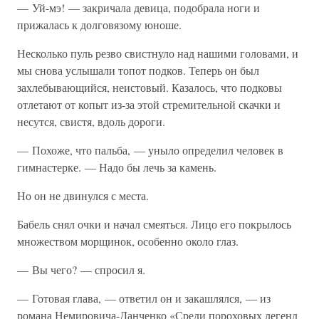
— Уй-мэ! — закричала девица, подобрала ноги и
прижалась к долговязому юноше.
Несколько пуль резво свистнуло над нашими головами, и
мы снова услышали топот подков. Теперь он был
захлебывающийся, неистовый. Казалось, что подковы
отлетают от копыт из-за этой стремительной скачки и
несутся, свистя, вдоль дороги.
— Похоже, что пальба, — уныло определил человек в
гимнастерке. — Надо бы лечь за камень.
Но он не двинулся с места.
Бабель снял очки и начал смеяться. Лицо его покрылось
множеством морщинок, особенно около глаз.
— Вы чего? — спросил я.
— Готовая глава, — ответил он и закашлялся, — из
романа Немировича-Данченко «Среди пороховых легенд