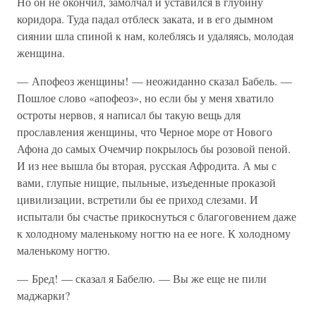
Но он не окончил, замолчал и уставился в глубину
коридора. Туда падал отблеск заката, и в его дымном
сиянии шла спиной к нам, колеблясь и удаляясь, молодая
женщина.
— Апофеоз женщины! — неожиданно сказал Бабель. —
Пошлое слово «апофеоз», но если бы у меня хватило
остроты нервов, я написал бы такую вещь для
прославления женщины, что Черное море от Нового
Афона до самых Очемчир покрылось бы розовой пеной.
И из нее вышла бы вторая, русская Афродита. А мы с
вами, глупые нищие, пыльные, изъеденные проказой
цивилизации, встретили бы ее приход слезами. И
испытали бы счастье прикоснуться с благоговением даже
к холодному маленькому ногтю на ее ноге. К холодному
маленькому ногтю.
— Бред! — сказал я Бабелю. — Вы же еще не пили
маджарки?