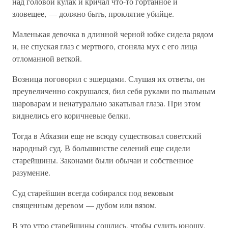
над головой кулак и кричал что-то гортанное и
зловещее, — должно быть, проклятие убийце.
Маленькая девочка в длинной черной юбке сидела рядом
и, не спуская глаз с мертвого, сгоняла мух с его лица
отломанной веткой.
Возница поговорил с эшерцами. Слушая их ответы, он
преувеличенно сокрушался, бил себя руками по пыльным
шароварам и ненатурально закатывал глаза. При этом
виднелись его коричневые белки.
Тогда в Абхазии еще не всюду существовал советский
народный суд. В большинстве селений еще сидели
старейшины. Законами были обычаи и собственное
разумение.
Суд старейшин всегда собирался под вековым
священным деревом — дубом или вязом.
В это утро старейшины сошлись, чтобы судить юношу,