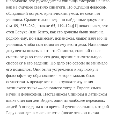
и возможно, что руководители училища смотрели на него
как на будущее светило синагоги. Но будущий философ,
обладавший острым, критическим умом, не окончил
училища. Сравнительно недавно найденные документы
(см. 89, 253–262, а также 65, 119–124)[1] показывают, что
отец Баруха (или Бенто, как его должны были звать на
родном ему, по-видимому, испанском, языке) взял его из
училища, чтобы сын помогал ему вести дела. Названные
документы показывают, что Спиноза, ставший после
смерти отца во главе его дела, проявил значительную
сноровку в его ведении. Но дело это совсем не занимало
его помыслов. Они были устремлены к научному и
философскому образованию, которое можно было
осуществить прежде всего в результате изучения
латинского языка — основного тогда в Европе языка
науки и философии. Наставником Спинозы в латинском
языке стал ван ден Энден, один из наиболее передовых
людей Амстердама в то время. Изучение латыни, которой
Барух овладел в совершенстве (после чего он и стал