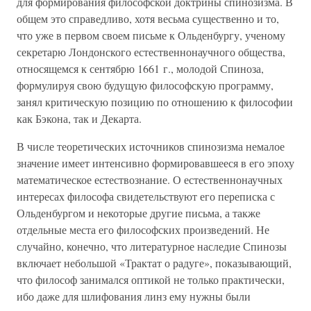
для формирования философской доктрины спинозизма. В
общем это справедливо, хотя весьма существенно и то,
что уже в первом своем письме к Ольденбургу, ученому
секретарю Лондонского естественнонаучного общества,
относящемся к сентябрю 1661 г., молодой Спиноза,
формулируя свою будущую философскую программу,
занял критическую позицию по отношению к философии
как Бэкона, так и Декарта.
В числе теоретических источников спинозизма немалое
значение имеет интенсивно формировавшееся в его эпоху
математическое естествознание. О естественнонаучных
интересах философа свидетельствуют его переписка с
Ольденбургом и некоторые другие письма, а также
отдельные места его философских произведений. Не
случайно, конечно, что литературное наследие Спинозы
включает небольшой «Трактат о радуге», показывающий,
что философ занимался оптикой не только практически,
ибо даже для шлифования линз ему нужны были