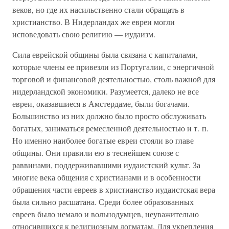
веков, но где их насильственно стали обращать в
христианство. В Нидерландах же евреи могли
исповедовать свою религию — иудаизм.
Сила еврейской общины была связана с капиталами,
которые члены ее привезли из Португалии, с энергичной
торговой и финансовой деятельностью, столь важной для
нидерландской экономики. Разумеется, далеко не все
евреи, оказавшиеся в Амстердаме, были богачами.
Большинство из них должно было просто обслуживать
богатых, заниматься ремесленной деятельностью и т. п.
Но именно наиболее богатые евреи стояли во главе
общины. Они правили ею в теснейшем союзе с
раввинами, поддерживавшими иудаистский культ. За
многие века общения с христианами и в особенности
обращения части евреев в христианство иудаистская вера
была сильно расшатана. Среди более образованных
евреев было немало и вольнодумцев, неуважительно
относившихся к религиозным догматам. Для укрепления