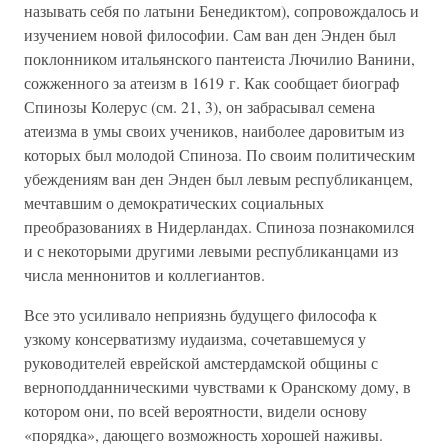
называть себя по латыни Бенедиктом), сопровождалось и
изучением новой философии. Сам ван ден Энден был
поклонником итальянского пантеиста Лючилио Ванини,
сожженного за атеизм в 1619 г. Как сообщает биограф
Спинозы Колерус (см. 21, 3), он забрасывал семена
атеизма в умы своих учеников, наиболее даровитым из
которых был молодой Спиноза. По своим политическим
убеждениям ван ден Энден был левым республиканцем,
мечтавшим о демократических социальных
преобразованиях в Нидерландах. Спиноза познакомился
и с некоторыми другими левыми республиканцами из
числа меннонитов и коллегиантов.
Все это усиливало неприязнь будущего философа к
узкому консерватизму иудаизма, сочетавшемуся у
руководителей еврейской амстердамской общины с
верноподданническими чувствами к Оранскому дому, в
котором они, по всей вероятности, видели основу
«порядка», дающего возможность хорошей наживы.