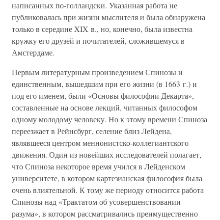
написанных по-голландски. Указанная работа не
публиковалась при жизни мыслителя и была обнаружена
только в середине XIX в., но, конечно, была известна
кружку его друзей и почитателей, сложившемуся в
Амстердаме.
Первым литературным произведением Спинозы и
единственным, вышедшим при его жизни (в 1663 г.) и
под его именем, были «Основы философии Декарта»,
составленные на основе лекций, читанных философом
одному молодому человеку. Но к этому времени Спиноза
переезжает в Рейнсбург, селение близ Лейдена,
являвшееся центром меннонистско-коллегиантского
движения. Один из новейших исследователей полагает,
что Спиноза некоторое время учился в Лейденском
университете, в котором картезианская философия была
очень влиятельной. К тому же периоду относится работа
Спинозы над «Трактатом об усовершенствовании
разума», в котором рассматривались преимущественно