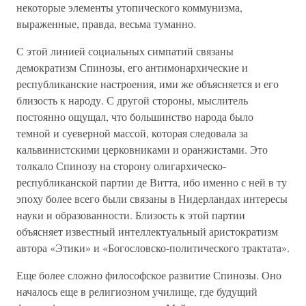
некоторые элементы утопического коммунизма,
выраженные, правда, весьма туманно.
С этой линией социальных симпатий связаны
демократизм Спинозы, его антимонархические и
республиканские настроения, ими же объясняется и его
близость к народу. С другой стороны, мыслитель
постоянно ощущал, что большинство народа было
темной и суеверной массой, которая следовала за
кальвинистскими церковниками и оранжистами. Это
толкало Спинозу на сторону олигархическо-
республиканской партии де Витта, ибо именно с ней в ту
эпоху более всего были связаны в Нидерландах интересы
науки и образованности. Близость к этой партии
объясняет известный интеллектуальный аристократизм
автора «Этики» и «Богословско-политического трактата».
Еще более сложно философское развитие Спинозы. Оно
началось еще в религиозном училище, где будущий