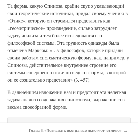
Та форма, какую Спиноза, крайне скупо указывающий
свои теоретические источники, придал своему учению в
«Этике», которую он стремился представить как
«геометрическое» произведение, сильно затрудняет
задачу анализа и тем более исследования его
философской системы. Эта трудность однажды была
отмечена Марксом: «…у философов, которые придали
своим работам систематическую форму, как, например, у
Спинозы, действительное внутреннее строение его
системы совершенно отлично ведь от формы, в которой
он ее сознательно представил» (3, 457).
В дальнейшем изложении нам и предстоит эта нелегкая
задача анализа содержания спинозизма, выраженного в
весьма своеобразной форме.
Более 800 000 книг и аудиокниг! 📚
→
Глава II. «Познавать всегда все ясно и отчетливо»