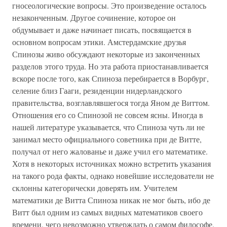
гносеологические вопросы. Это произведение осталось
незаконченным. Другое сочинение, которое он
обдумывает и даже начинает писать, посвящается в
основном вопросам этики. Амстердамские друзья
Спинозы живо обсуждают некоторые из законченных
разделов этого труда. Но эта работа приостанавливается
вскоре после того, как Спиноза перебирается в Ворбург,
селение близ Гааги, резиденции нидерландского
правительства, возглавлявшегося тогда Яном де Виттом.
Отношения его со Спинозой не совсем ясны. Иногда в
нашей литературе указывается, что Спиноза чуть ли не
занимал место официального советника при де Витте,
получал от него жалованье и даже учил его математике.
Хотя в некоторых источниках можно встретить указания
на такого рода факты, однако новейшие исследователи не
склонны категорически доверять им. Учителем
математики де Витта Спиноза никак не мог быть, ибо де
Витт был одним из самых видных математиков своего
времени, чего невозможно утверждать о самом философе.