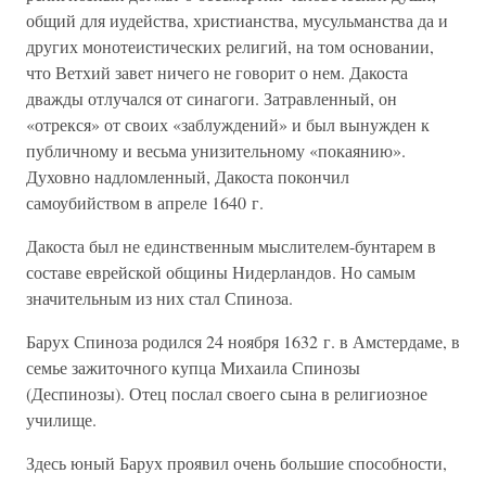
общий для иудейства, христианства, мусульманства да и
других монотеистических религий, на том основании,
что Ветхий завет ничего не говорит о нем. Дакоста
дважды отлучался от синагоги. Затравленный, он
«отрекся» от своих «заблуждений» и был вынужден к
публичному и весьма унизительному «покаянию».
Духовно надломленный, Дакоста покончил
самоубийством в апреле 1640 г.
Дакоста был не единственным мыслителем-бунтарем в
составе еврейской общины Нидерландов. Но самым
значительным из них стал Спиноза.
Барух Спиноза родился 24 ноября 1632 г. в Амстердаме, в
семье зажиточного купца Михаила Спинозы
(Деспинозы). Отец послал своего сына в религиозное
училище.
Здесь юный Барух проявил очень большие способности,