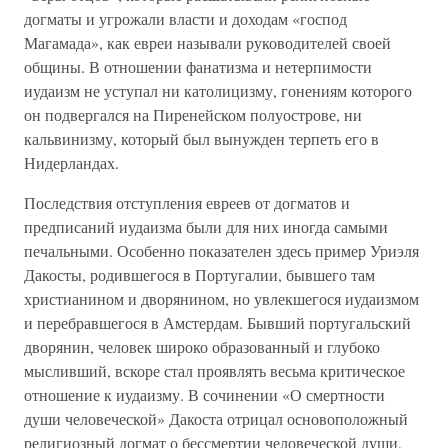
догматы и угрожали власти и доходам «господ
Магамада», как евреи называли руководителей своей
общины. В отношении фанатизма и нетерпимости
иудаизм не уступал ни католицизму, гонениям которого
он подвергался на Пиренейском полуострове, ни
кальвинизму, который был вынужден терпеть его в
Нидерландах.
Последствия отступления евреев от догматов и
предписаний иудаизма были для них иногда самыми
печальными. Особенно показателен здесь пример Уриэля
Дакосты, родившегося в Португалии, бывшего там
христианином и дворянином, но увлекшегося иудаизмом
и перебравшегося в Амстердам. Бывший португальский
дворянин, человек широко образованный и глубоко
мысливший, вскоре стал проявлять весьма критическое
отношение к иудаизму. В сочинении «О смертности
души человеческой» Дакоста отрицал основоположный
религиозный догмат о бессмертии человеческой души,