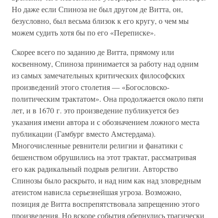
Но даже если Спиноза не был другом де Витта, он,
безусловно, был весьма близок к его кругу, о чем мы
можем судить хотя бы по его «Переписке».
Скорее всего по заданию де Витта, прямому или
косвенному, Спиноза принимается за работу над одним
из самых замечательных критических философских
произведений этого столетия — «Богословско-
политическим трактатом». Она продолжается около пяти
лет, и в 1670 г. это произведение публикуется без
указания имени автора и с обозначением ложного места
публикации (Гамбург вместо Амстердама).
Многочисленные ревнители религии и фанатики с
бешенством обрушились на этот трактат, рассматривая
его как радикальный подрыв религии. Авторство
Спинозы было раскрыто, и над ним как над зловредным
атеистом нависла серьезнейшая угроза. Возможно,
позиция де Витта воспрепятствовала запрещению этого
произведения. Но вскоре события обернулись трагически