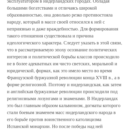
эксплуататором в нидерландских городах. Обладая
большими богатствами и отличаясь широкой
образованностью, она довольно резко противостояла
народу, который в массе своей относился к ней с
неприязнью и даже враждебностью. Для формирования
такого отношения существовала и причина
идеологического характера. Следует указать в этой связи,
что в рассматриваемую эпоху осознание политических
интересов и политической борьбы классов происходило
не в более адекватных им чисто светских, моральной и
юридической, формах, как это имело место во время
Французской буржуазной революции конца XVIII в., а в
форме религиозной. Поэтому и нидерландская, как затем
и английская буржуазные революции происходили под
религиозными лозунгами и знаменами. В Нидерландах
это был главным образом кальвинизм, догматы которого
стали боевым знаменем масс нидерландского народа в
его борьбе против воинственного католицизма
Испанской монархии. Но после победы над ней