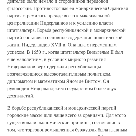
деятелей было немало и сторонников передовой
философии. Противостоящая ей монархическая Оранская
партия стремилась прежде всего к максимальной
централизации Нидерландов и к усилению власти
штатгальтера. Борьба республиканской и монархической
партий составляла основное содержание политической
жизни Нидерландов XVII в. Она шла с переменным
успехом. В 1650 г., когда штатгальтер Вильгельм II был
еще малолетним, в условиях мирного развития
Нидерландов верх одержали республиканцы,
возглавлявшиеся высокоталантливым политиком,
дипломатом и математиком Яном де Виттом. Он
руководил Нидерландским государством более двух
десятилетий.
В борьбе республиканской и монархической партий
городские массы шли чаще всего за оранцами. Для этого
существовали экономические причины, состоявшие в
том, что торговопромышленная буржуазия была главным