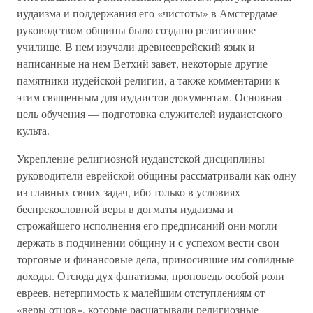
иудаизма и поддержания его «чистоты» в Амстердаме
руководством общины было создано религиозное
училище. В нем изучали древнееврейский язык и
написанные на нем Ветхий завет, некоторые другие
памятники иудейской религии, а также комментарии к
этим священным для иудаистов документам. Основная
цель обучения — подготовка служителей иудаистского
культа.
Укрепление религиозной иудаистской дисциплины
руководители еврейской общины рассматривали как одну
из главных своих задач, ибо только в условиях
беспрекословной веры в догматы иудаизма и
строжайшего исполнения его предписаний они могли
держать в подчинении общину и с успехом вести свои
торговые и финансовые дела, приносившие им солидные
доходы. Отсюда дух фанатизма, проповедь особой роли
евреев, нетерпимость к малейшим отступлениям от
«веры отцов», которые расшатывали религиозные