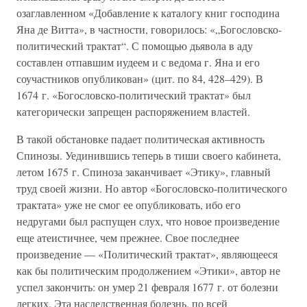
озаглавленном «Добавление к каталогу книг господина
Яна де Витта», в частности, говорилось: «„Богословско-
политический трактат“. С помощью дьявола в аду
составлен отпавшим иудеем и с ведома г. Яна и его
соучастников опубликован» (цит. по 84, 428–429). В
1674 г. «Богословско-политический трактат» был
категорически запрещен распоряжением властей.
В такой обстановке падает политическая активность
Спинозы. Уединившись теперь в тиши своего кабинета,
летом 1675 г. Спиноза заканчивает «Этику», главный
труд своей жизни. Но автор «Богословско-политического
трактата» уже не смог ее опубликовать, ибо его
недругами был распущен слух, что новое произведение
еще атеистичнее, чем прежнее. Свое последнее
произведение — «Политический трактат», являющееся
как бы политическим продолжением «Этики», автор не
успел закончить: он умер 21 февраля 1677 г. от болезни
легких. Эта наследственная болезнь, по всей