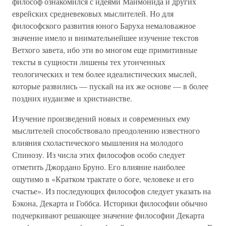
философ ознакомился с идеями Маймонида и других
еврейских средневековых мыслителей. Но для
философского развития юного Баруха немаловажное
значение имело и внимательнейшее изучение текстов
Ветхого завета, ибо эти во многом еще примитивные
тексты в сущности лишены тех утонченных
теологических и тем более идеалистических мыслей,
которые развились — пускай на их же основе — в более
поздних иудаизме и христианстве.
Изучение произведений новых и современных ему
мыслителей способствовало преодолению известного
влияния схоластического мышления на молодого
Спинозу. Из числа этих философов особо следует
отметить Джордано Бруно. Его влияние наиболее
ощутимо в «Кратком трактате о боге, человеке и его
счастье». Из последующих философов следует указать на
Бэкона, Декарта и Гоббса. Историки философии обычно
подчеркивают решающее значение философии Декарта