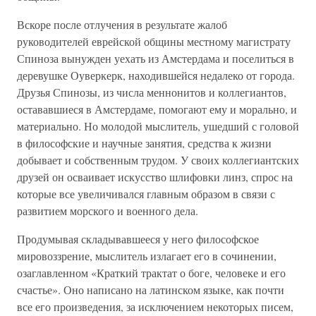
Вскоре после отлучения в результате жалоб
руководителей еврейской общины местному магистрату
Спиноза вынужден уехать из Амстердама и поселиться в
деревушке Оуверкерк, находившейся недалеко от города.
Друзья Спинозы, из числа меннонитов и коллегиантов,
остававшиеся в Амстердаме, помогают ему и морально, и
материально. Но молодой мыслитель, ушедший с головой
в философские и научные занятия, средства к жизни
добывает и собственным трудом. У своих коллегиантских
друзей он осваивает искусство шлифовки линз, спрос на
которые все увеличивался главным образом в связи с
развитием морского и военного дела.
Продумывая складывавшееся у него философское
мировоззрение, мыслитель излагает его в сочинении,
озаглавленном «Краткий трактат о боге, человеке и его
счастье». Оно написано на латинском языке, как почти
все его произведения, за исключением некоторых писем,