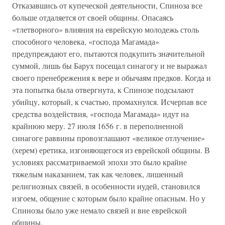
Отказавшись от купеческой деятельности, Спиноза все
больше отдаляется от своей общины. Опасаясь
«тлетворного» влияния на еврейскую молодежь столь
способного человека, «господа Магамада»
предупреждают его, пытаются подкупить значительной
суммой, лишь бы Барух посещал синагогу и не выражал
своего пренебрежения к вере и обычаям предков. Когда и
эта попытка была отвергнута, к Спинозе подсылают
убийцу, который, к счастью, промахнулся. Исчерпав все
средства воздействия, «господа Магамада» идут на
крайнюю меру. 27 июля 1656 г. в переполненной
синагоге раввины провозглашают «великое отлучение»
(херем) еретика, изгоняющегося из еврейской общины. В
условиях рассматриваемой эпохи это было крайне
тяжелым наказанием, так как человек, лишенный
религиозных связей, в особенности иудей, становился
изгоем, общение с которым было крайне опасным. Но у
Спинозы было уже немало связей и вне еврейской
общины.