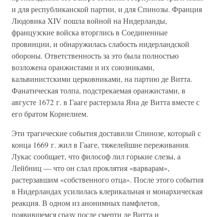
и для республиканской партии, и для Спинозы. Франция
Людовика XIV пошла войной на Нидерланды,
французские войска вторглись в Соединенные
провинции, и обнаружилась слабость нидерландской
обороны. Ответственность за это была полностью
возложена оранжистами и их союзниками,
кальвинистскими церковниками, на партию де Витта.
Фанатическая толпа, подстрекаемая оранжистами, в
августе 1672 г. в Гааге растерзала Яна де Витта вместе с
его братом Корнелием.
Эти трагические события доставили Спинозе, который с
конца 1669 г. жил в Гааге, тяжелейшие переживания.
Лукас сообщает, что философ лил горькие слезы, а
Лейбниц — что он слал проклятия «варварам»,
растерзавшим «собственного отца». После этого события
в Нидерландах усилилась клерикальная и монархическая
реакция. В одном из анонимных памфлетов,
появившемся сразу после смерти де Витта и