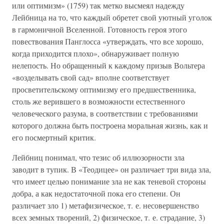
или оптимизм» (1759) так метко высмеял надежду
Лейбница на то, что каждый обретет свой уютный уголок
в гармоничной Вселенной. Готовность героя этого
повествования Панглосса «утверждать, что все хорошо,
когда приходится плохо», обнаруживает полную
нелепость. Но обращенный к каждому призыв Вольтера
«возделывать свой сад» вполне соответствует
просветительскому оптимизму его предшественника,
столь же верившего в возможности естественного
человеческого разума, в соответствии с требованиями
которого должна быть построена моральная жизнь, как и
его посмертный критик.
Лейбниц понимал, что тезис об иллюзорности зла
заводит в тупик. В «Теодицее» он различает три вида зла,
что имеет целью понимание зла не как теневой стороны
добра, а как недостаточной пока его степени. Он
различает зло 1) метафизическое, т. е. несовершенство
всех земных творений, 2) физическое, т. е. страдание, 3)