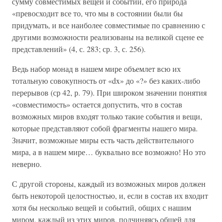
сумму совместимых вещей и событий, его природа
«превосходит все то, что мы в состоянии были бы
придумать, и все наиболее совместимые по сравнению с
другими возможности реализованы на великой сцене ее
представлений» (4, с. 283; ср. 3, с. 256).
Ведь набор монад в нашем мире объемлет всю их
тотальную совокупность от «dx» до «?» без каких-либо
перерывов (ср 42, р. 79). При широком значении понятия
«совместимость» остается допустить, что в состав
возможных миров входят только такие события и вещи,
которые представляют собой фрагменты нашего мира.
Значит, возможные миры есть часть действительного
мира, а в нашем мире… буквально все возможно! Но это
неверно.
С другой стороны, каждый из возможных миров должен
быть некоторой целостностью, и, если в состав их входит
хотя бы несколько вещей и событий, общих с нашим
миром, каждый из этих миров, подчиняясь общей для