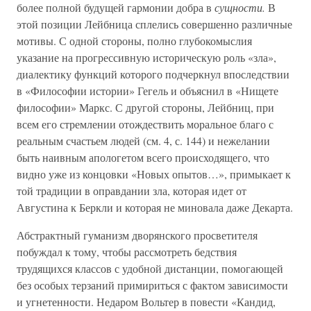
более полной будущей гармонии добра в
сущности.
В
этой позиции Лейбница сплелись совершенно различные
мотивы. С одной стороны, полно глубокомыслия
указание на прогрессивную историческую роль «зла»,
диалектику функций которого подчеркнул впоследствии
в «Философии истории» Гегель и объяснил в «Нищете
философии» Маркс. С другой стороны, Лейбниц, при
всем его стремлении отождествить моральное благо с
реальным счастьем людей (см. 4, с. 144) и нежелании
быть наивным апологетом всего происходящего, что
видно уже из концовки «Новых опытов…», примыкает к
той традиции в оправдании зла, которая идет от
Августина к Беркли и которая не миновала даже Декарта.
Абстрактный гуманизм дворянского просветителя
побуждал к тому, чтобы рассмотреть бедствия
трудящихся классов с удобной дистанции, помогающей
без особых терзаний примириться с фактом зависимости
и угнетенности. Недаром Вольтер в повести «Кандид,