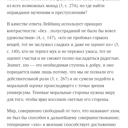
из всех возможных монад (3, с. 274), но где найти
оправдание мучениям и преступлениям?
В качестве ответа Лейбниц использует принцип
контрастности: «без…полустраданий не было бы вовсе
удовольствия» (4, с. 147), «кто не пробовал горьких
вещей, тот не заслужил сладких и даже не оценит их» (3,
с. 140), кто не терпел мук и не пережил ужаса, тот не
оценит счастья и не сможет полно насладиться радостью.
Значит, зло — это необходимая ступень к добру, и оно
порицается нами лишь потому, что мы не познали его
действительной роли (3, с. 267) и не сумели подойти к
моральной оценке происходящего с точки зрения
универсума. Теневые моральные стороны нужны миру
для того, чтобы ярко воссияли светлые его стороны.
Мир, совершенно свободный от того, что называют злом,
не был бы способен к дальнейшему совершенствованию;
теперешнее «зло» в
явлениях
способствует достижению