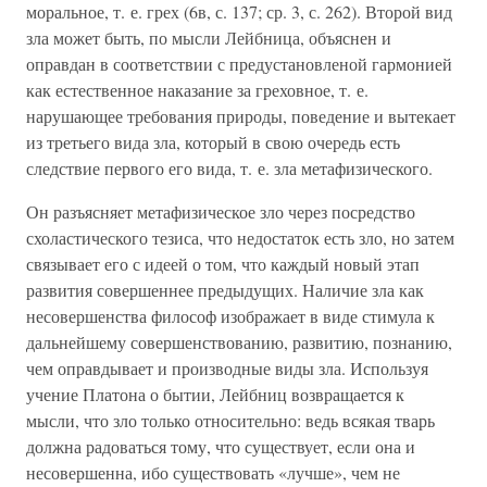
моральное, т. е. грех (6в, с. 137; ср. 3, с. 262). Второй вид
зла может быть, по мысли Лейбница, объяснен и
оправдан в соответствии с предустановленой гармонией
как естественное наказание за греховное, т. е.
нарушающее требования природы, поведение и вытекает
из третьего вида зла, который в свою очередь есть
следствие первого его вида, т. е. зла метафизического.
Он разъясняет метафизическое зло через посредство
схоластического тезиса, что недостаток есть зло, но затем
связывает его с идеей о том, что каждый новый этап
развития совершеннее предыдущих. Наличие зла как
несовершенства философ изображает в виде стимула к
дальнейшему совершенствованию, развитию, познанию,
чем оправдывает и производные виды зла. Используя
учение Платона о бытии, Лейбниц возвращается к
мысли, что зло только относительно: ведь всякая тварь
должна радоваться тому, что существует, если она и
несовершенна, ибо существовать «лучше», чем не