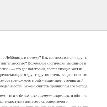
и
 по Лейбницу, и почему? Как соотносятся они друг с
йствительностью? Возможное (логически мыслимое и
еское) — это две категории, составляющие костяк
реплетающиеся друг с другом очень не однозначным
реходе возможного в действительное
, уточняемый
модальностей, можно считать принципом его метода.
 то
, что
в себе логически непротиворечиво
, и область
емя недоступна для всего опровергаемого,
 всех вечных истин, так что возможное — это то, что