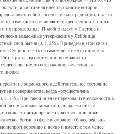
области, а «истинная идея та, понятие которой
 представляют собой логические контрадикции, так что
асть возможного составляют тождественно-истинные
 и их производные. Подобно идеям у Платона и
огически возможные утверждения у Лейбница
ный слой бытия (3, с. 255). Приведем в этой связи
е: «Сущность есть на самом деле не что иное, как
с. 256). При таком понимании возможности
 существование, то есть как лишь «частичная
то низшее.
 перейти из возможного в действительное состояние,
ступени совершенства, когда «осуществлена
, с. 135). При такой оценке перехода из возможности в
ой: все мыслимое возможно, но далеко не все
, возникает противоречие: существование ниже
огическое бытие в сфере возможного более реально,
омо непротиворечиво и вечно и вместе с тем менее
т фактического существования. Так, в системе Лейбница