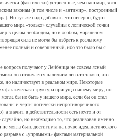
изически (фактически) устроенные, чем наш мир, хотя
ским законам (в том числе и «антимир», построенный
а). Но тут же надо добавить, что неверно, будто
ашего мира «только» случайны с логической точки
 мир в целом необходим, но в особом, моральном
творящая сила не могла бы избрать к реальному
менее полный и совершенный, ибо это было бы с
.
е вопроса получают у Лейбница не совсем ясный
зможного отличается наличием чего-то такого, что
ке, но наличествует в реальном мире. Некоторые
их фактическая структура присуща нашему миру, но
 могла бы не быть у нашего мира, если бы он стал
изованы и черты логически непротиворечивого
, а значит, в действительности есть нечто и от
е случайно, но необходимо то, что реализован именно
и не могла быть достигнута на почве идеалистического
го разрыва с «упрямыми» фактами материальной