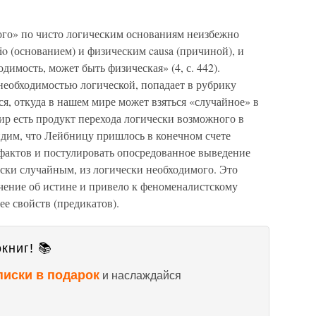
го» по чисто логическим основаниям неизбежно
io (основанием) и физическим causa (причиной), и
одимость, может быть физическая» (4, с. 442).
необходимостью логической, попадает в рубрику
ся, откуда в нашем мире может взяться «случайное» в
ир есть продукт перехода логически возможного в
идим, что Лейбницу пришлось в конечном счете
фактов и постулировать опосредованное выведение
ески случайным, из логически необходимого. Это
чение об истине и привело к феноменалистскому
е свойств (предикатов).
книг! 📚
писки в подарок
и наслаждайся