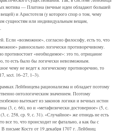
ных мотива — Платона (вечные идеи обладают большей
вещей) и Аристотеля (у которого спор о том, чему
ым сущностям или индивидуальным вещам,
.
. Если «возможное», согласно философу, есть то, что
зможное» равносильно логически противоречивому.
о противостоит «необходимое»: это то, отрицание
ю, то есть было бы логически невозможным.
ное чему не ведет к логическому противоречию, то
, sect. 16–27, 1–3).
 рамках Лейбницева рационализма и обладает поэтому
дственно онтологическим значением. Поэтому
неизбежно вытекает из законов логики и вечных истин
ы (3, с. 66), но и «метафизически достоверное» (5, с.
, с. 258, ср. 9, с. 31). «Случайное» же отнюдь не есть
о все то, что происходит не фатально, а как бы с
. В письме Косту от 19 декабря 1707 г. Лейбниц