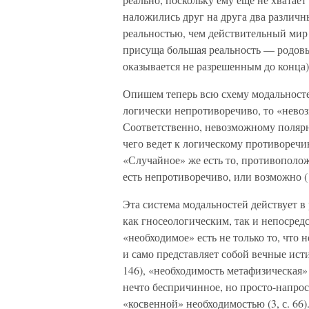
наложились друг на друга два различ
реальностью, чем действительный мир 
присуща большая реальность — родов
оказывается не разрешенным до конца)
Опишем теперь всю схему модальностей
логически непротиворечиво, то «нево
Соответственно, невозможному полярн
чего ведет к логическому противоречи
«Случайное» же есть то, противополож
есть непротиворечиво, или возможно (17
Эта система модальностей действует в
как гносеологическим, так и непосре
«необходимое» есть не только то, что 
и само представляет собой вечные истин
146), «необходимость метафизическая» (3
нечто беспричинное, но просто-напрост
«косвенной» необходимостью (3, с. 66)