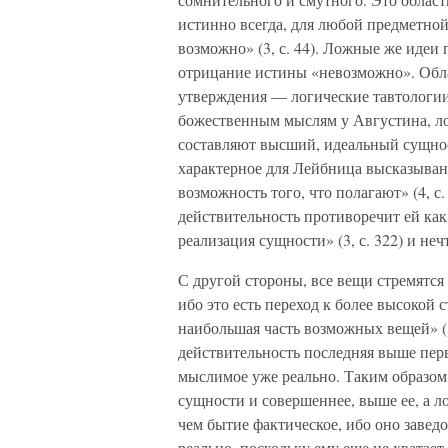
истинно всегда, для любой предметной 
возможно» (3, с. 44). Ложные же идеи
отрицание истины «невозможно». Обл
утверждения — логические тавтологии
божественным мыслям у Августина, л
составляют высший, идеальный сущност
характерное для Лейбница высказывани
возможность того, что полагают» (4, 
действительность противоречит ей как
реализация сущности» (3, с. 322) и неч
С другой стороны, все вещи стремятся
ибо это есть переход к более высокой 
наибольшая часть возможных вещей» (3
действительность последняя выше перв
мыслимое уже реально. Таким образом
сущности и совершеннее, выше ее, а л
чем бытие фактическое, ибо оно завед
реально, поскольку ему еще не хватае