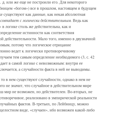
 д. или же еще не построили его. Для некоторого
бницем «богом») все в прошлом, настоящем и будущем
е существуют как данные, как некая абсолютная
 совпадает с логически действительным.
Ведь как
 в логике столь же действительна, как и
определение истинности как соответствия
й действительности. Мало того, именно в двузначной
димым, потому что логическое отрицание
лонно ведет к логически противоречивому
учаем тем самым определение необходимого (3, с. 42
адает в самой логике с невозможным: внутри ее
лючается, а случайности факта в ней не выводимы.
 то в нем существуют случайности, однако в нем не
то не значит, что случайное в действительном мире
ш мир не возможен, но действителен. Во-вторых, не
ротиворечивое, реализовано в эмпирической реальности
случайных фактов. В-третьих, по Лейбницу, можно
 в целостном виде, «случаен», ибо возможен какой-либо