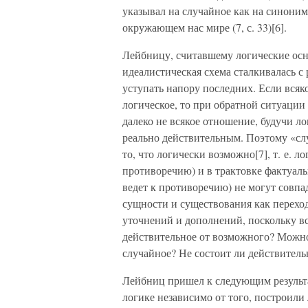
указывал на случайное как на синоним
окружающем нас мире (7, с. 33)[6].
Лейбницу, считавшему логические осн
идеалистическая схема сталкивалась с
уступать напору последних. Если всяк
логическое, то при обратной ситуации 
далеко не всякое отношение, будучи л
реально действительным. Поэтому «слу
то, что логически возможно[7], т. е. 
противоречию) и в трактовке фактуаль
ведет к противоречию) не могут совп
сущности и существования как переход
уточнений и дополнений, поскольку вс
действительное от возможного? Можно 
случайное? Не состоит ли действитель
Лейбниц пришел к следующим результа
логике независимо от того, построили