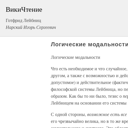
ВикиЧтение
Готфрид Лейбниц
Нарский Игорь Сергеевич
Логические модальност
Логические модальности
Что есть необходимое и что случайное,
другом, а также с возможностью и де
допустимое) и действительное (фактич
философской системы Лейбница, но пе
образом. Как бы то ни было, тезис о
пе
Лейбницем на основании его системы 
С одной стороны,
возможное есть все
его чрезвычайно велика, но в то же вр
сомнительного и смутного. Это область