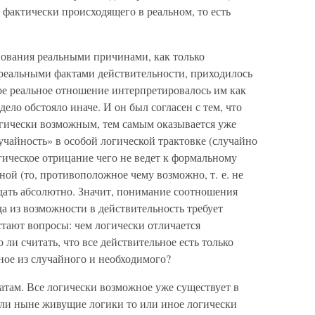
 фактически происходящего в реальном, то есть
ования реальными причинами, как только
 реальными фактами действительности, приходилось
ое реальное отношение интерпретировалось им как
дело обстояло иначе. И он был согласен с тем, что
огически возможным, тем самым оказывается уже
чайность» в особой логической трактовке (случайно
логическое отрицание чего не ведет к формальному
ной (то, противоположное чему возможно, т. е. не
адать абсолютно. Значит, понимание соотношения
а из возможности в действительность требует
тают вопросы: чем логически отличается
ли считать, что все действительное есть только
ное из случайного и необходимого?
там. Все логически возможное уже существует в
 ли ныне живущие логики то или иное логически