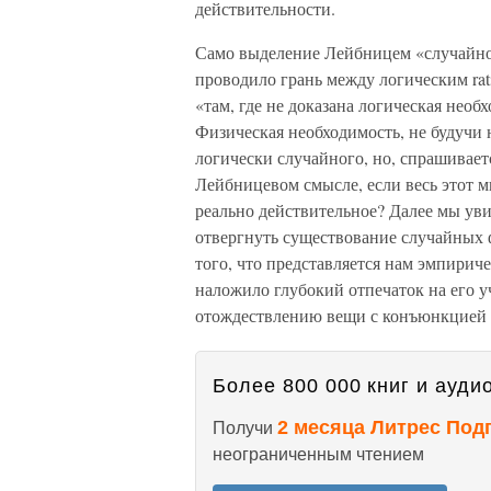
действительности.
Само выделение Лейбницем «случайно
проводило грань между логическим rat
«там, где не доказана логическая необх
Физическая необходимость, не будучи 
логически случайного, но, спрашивает
Лейбницевом смысле, если весь этот м
реально действительное? Далее мы ув
отвергнуть существование случайных 
того, что представляется нам эмпирич
наложило глубокий отпечаток на его у
отождествлению вещи с конъюнкцией е
Более 800 000 книг и аудио
2 месяца Литрес Под
Получи
неограниченным чтением