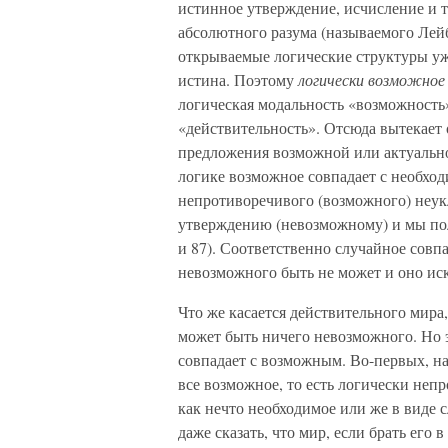
истинное утверждение, исчисление и т.
абсолютного разума (называемого Лей
открываемые логические структуры уж
истина. Поэтому
логически возможное
логическая модальность «возможность»
«действительность». Отсюда вытекает 
предложения возможной или актуально
логике возможное совпадает с необхо
непротиворечивого (возможного) неук
утверждению (невозможному) и мы пол
и 87). Соответственно случайное совп
невозможного быть не может и оно иск
Что же касается действительного мира,
может быть ничего невозможного. Но э
совпадает с возможным. Во-первых, на
все возможное, то есть логически неп
как нечто необходимое или же в виде 
даже сказать, что мир, если брать его