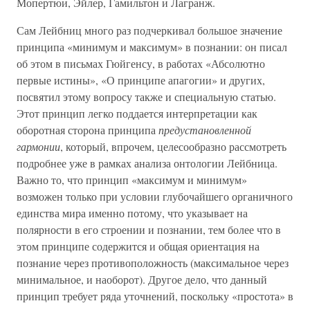
Мопертюи, Эйлер, Гамильтон и Лагранж.
Сам Лейбниц много раз подчеркивал большое значение
принципа «минимум и максимум» в познании: он писал
об этом в письмах Гюйгенсу, в работах «Абсолютно
первые истины», «О принципе апагогии» и других,
посвятил этому вопросу также и специальную статью.
Этот принцип легко поддается интерпретации как
оборотная сторона принципа
предустановленной
гармонии
, который, впрочем, целесообразно рассмотреть
подробнее уже в рамках анализа онтологии Лейбница.
Важно то, что принцип «максимум и минимум»
возможен только при условии глубочайшего органичного
единства мира именно потому, что указывает на
полярности в его строении и познании, тем более что в
этом принципе содержится и общая ориентация на
познание через противоположность (максимальное через
минимальное, и наоборот). Другое дело, что данный
принцип требует ряда уточнений, поскольку «простота» в