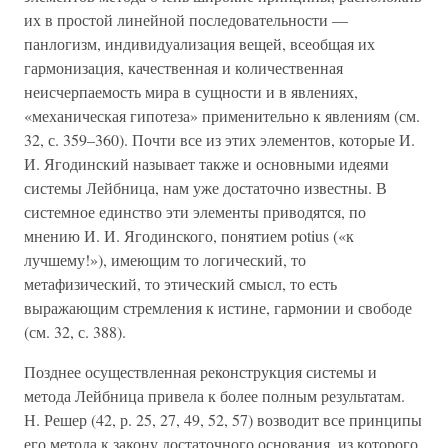
их в простой линейной последовательности —
панлогизм, индивидуализация вещей, всеобщая их
гармонизация, качественная и количественная
неисчерпаемость мира в сущности и в явлениях,
«механическая гипотеза» применительно к явлениям (см.
32, с. 359–360). Почти все из этих элементов, которые И.
И. Ягодинский называет также и основными идеями
системы Лейбница, нам уже достаточно известны. В
системное единство эти элементы приводятся, по
мнению И. И. Ягодинского, понятием potius («к
лучшему!»), имеющим то логический, то
метафизический, то этический смысл, то есть
выражающим стремления к истине, гармонии и свободе
(см. 32, с. 388).
Позднее осуществленная реконструкция системы и
метода Лейбница привела к более полным результатам.
Н. Решер (42, р. 25, 27, 49, 52, 57) возводит все принципы
его метода к закону достаточного основания, из которого