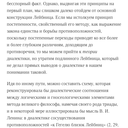
бесспорный факт. Однако, выдвигая эти принципы на
первый план, мы слишком далеко отойдем от основной
конструкции Лейбница. Если мы истолкуем принцип
постепенности, свойственный его методу, как выражение
закона единства и борьбы противоположностей,
поскольку постепенные переходы приводят ко все более
и более глубоким различиям, доходящим до
противоречия, то мы можем прийти к
теории
диалектики, но утратим подлинного Лейбница, который
не делал прямых выводов о диалектике в нашем
понимании таковой.
Идя по иному пути, можно составить схему, которая
реконструировала бы диалектические соотношения
между логическими и гносеологическими элементами
метода великого философа, намечая своего рода триады,
и в некоторой мере иллюстрировала бы мысль В. И.
Ленина: в диалектике сосуществования
противоположностей «к Гегелю близок Лейбниц» (2, 29,