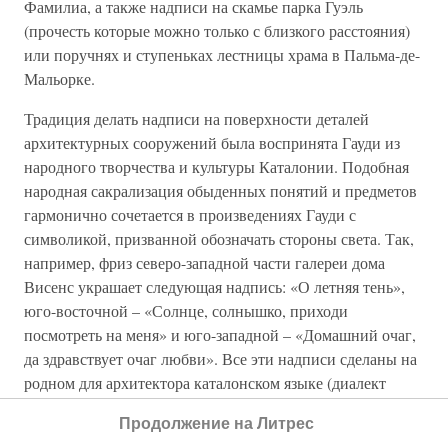
Фамилиа, а также надписи на скамье парка Гуэль
(прочесть которые можно только с близкого расстояния)
или поручнях и ступеньках лестницы храма в Пальма-де-
Мальорке.
Традиция делать надписи на поверхности деталей
архитектурных сооружений была воспринята Гауди из
народного творчества и культуры Каталонии. Подобная
народная сакрализация обыденных понятий и предметов
гармонично сочетается в произведениях Гауди с
символикой, призванной обозначать стороны света. Так,
например, фриз северо-западной части галереи дома
Висенс украшает следующая надпись: «О летняя тень»,
юго-восточной – «Солнце, солнышко, приходи
посмотреть на меня» и юго-западной – «Домашний очаг,
да здравствует очаг любви». Все эти надписи сделаны на
родном для архитектора каталонском языке (диалект
района Реуса).
Продолжение на Литрес
Народный элемент в творческой манере Гауди понимали