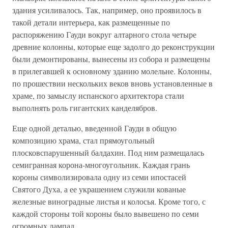
здания усиливалось. Так, например, оно проявилось в
такой детали интерьера, как размещенные по
распоряжению Гауди вокруг алтарного стола четыре
древние колонны, которые еще задолго до реконструкции
были демонтированы, вынесены из собора и размещены
в прилегавшей к основному зданию молельне. Колонны,
по прошествии нескольких веков вновь установленные в
храме, по замыслу испанского архитектора стали
выполнять роль гигантских канделябров.
Еще одной деталью, введенной Гауди в общую
композицию храма, стал прямоугольный
плосковспарушенный балдахин. Под ним размещалась
семигранная корона-многоугольник. Каждая грань
короны символизировала одну из семи ипостасей
Святого Духа, а ее украшением служили кованые
железные виноградные листья и колосья. Кроме того, с
каждой стороны той короны было вывешено по семи
огромных лампад.