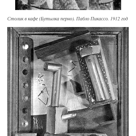
Столик в кафе (Бутылка перно). Пабло Пикассо. 1912 год