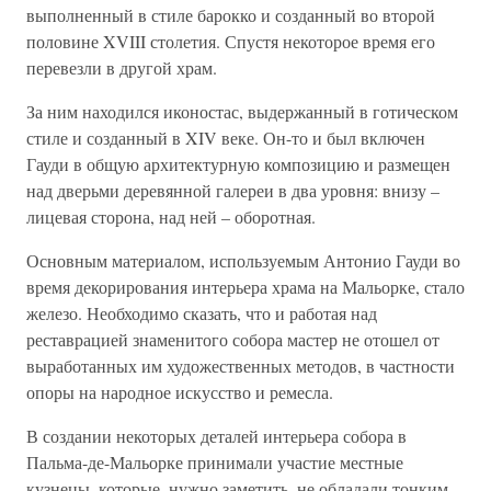
выполненный в стиле барокко и созданный во второй
половине XVIII столетия. Спустя некоторое время его
перевезли в другой храм.
За ним находился иконостас, выдержанный в готическом
стиле и созданный в XIV веке. Он-то и был включен
Гауди в общую архитектурную композицию и размещен
над дверьми деревянной галереи в два уровня: внизу –
лицевая сторона, над ней – оборотная.
Основным материалом, используемым Антонио Гауди во
время декорирования интерьера храма на Мальорке, стало
железо. Необходимо сказать, что и работая над
реставрацией знаменитого собора мастер не отошел от
выработанных им художественных методов, в частности
опоры на народное искусство и ремесла.
В создании некоторых деталей интерьера собора в
Пальма-де-Мальорке принимали участие местные
кузнецы, которые, нужно заметить, не обладали тонким