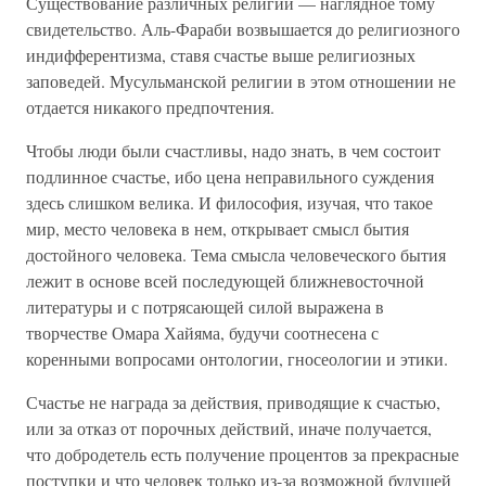
Существование различных религий — наглядное тому
свидетельство. Аль-Фараби возвышается до религиозного
индифферентизма, ставя счастье выше религиозных
заповедей. Мусульманской религии в этом отношении не
отдается никакого предпочтения.
Чтобы люди были счастливы, надо знать, в чем состоит
подлинное счастье, ибо цена неправильного суждения
здесь слишком велика. И философия, изучая, что такое
мир, место человека в нем, открывает смысл бытия
достойного человека. Тема смысла человеческого бытия
лежит в основе всей последующей ближневосточной
литературы и с потрясающей силой выражена в
творчестве Омара Хайяма, будучи соотнесена с
коренными вопросами онтологии, гносеологии и этики.
Счастье не награда за действия, приводящие к счастью,
или за отказ от порочных действий, иначе получается,
что добродетель есть получение процентов за прекрасные
поступки и что человек только из-за возможной будущей