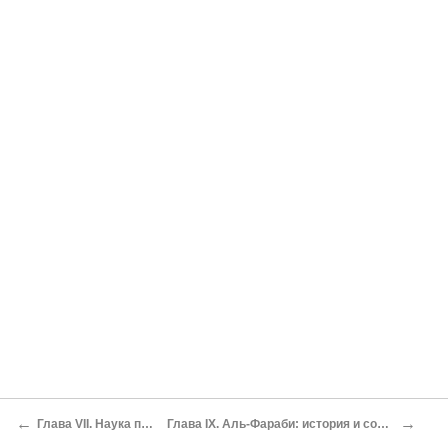
←
→
Глава VII. Наука политики
Глава IX. Аль-Фараби: история и современность