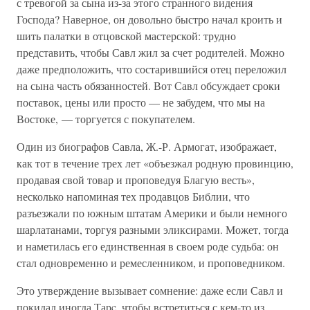
с тревогой за сына из-за этого странного видения
Господа? Наверное, он довольно быстро начал кроить и
шить палатки в отцовской мастерской: трудно
представить, чтобы Савл жил за счет родителей. Можно
даже предположить, что состарившийся отец переложил
на сына часть обязанностей. Вот Савл обсуждает сроки
поставок, цены или просто — не забудем, что мы на
Востоке, — торгуется с покупателем.
Один из биографов Савла, Ж.-Р. Армогат, изображает,
как тот в течение трех лет «объезжал родную провинцию,
продавая свой товар и проповедуя Благую весть»,
несколько напоминая тех продавцов Библии, что
разъезжали по южным штатам Америки и были немного
шарлатанами, торгуя разными эликсирами. Может, тогда
и наметилась его единственная в своем роде судьба: он
стал одновременно и ремесленником, и проповедником.
Это утверждение вызывает сомнение: даже если Савл и
покидал иногда Тарc, чтобы встретиться с кем-то из