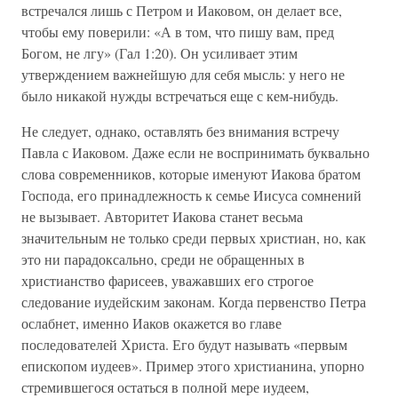
встречался лишь с Петром и Иаковом, он делает все,
чтобы ему поверили: «А в том, что пишу вам, пред
Богом, не лгу» (Гал 1:20). Он усиливает этим
утверждением важнейшую для себя мысль: у него не
было никакой нужды встречаться еще с кем-нибудь.
Не следует, однако, оставлять без внимания встречу
Павла с Иаковом. Даже если не воспринимать буквально
слова современников, которые именуют Иакова братом
Господа, его принадлежность к семье Иисуса сомнений
не вызывает. Авторитет Иакова станет весьма
значительным не только среди первых христиан, но, как
это ни парадоксально, среди не обращенных в
христианство фарисеев, уважавших его строгое
следование иудейским законам. Когда первенство Петра
ослабнет, именно Иаков окажется во главе
последователей Христа. Его будут называть «первым
епископом иудеев». Пример этого христианина, упорно
стремившегося остаться в полной мере иудеем,