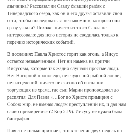
язычника? Рассказал ли Савлу бывший рыбак с
Тивериадского озера, как он и его друзья оставили свои
сети, чтобы последовать за незнакомцем, которого они
сразу узнали? Похоже, ничего из этого Савла не
интересовало: для него история не сводилась только к
перечню исторических событий.
В посланиях Павла Христос горит как огонь, а Иисус
остается незамеченным. Нет ни намека на притчи
Иисусовы, которые так жадно слушали простые люди.
Нет Нагорной проповеди, нет чудесной рыбной ловли,
нет исцелений, ничего не сказано об изгнании
торгующих из храма, где сын Марии проповедовал до
распятия. Для Павла «…Бог во Христе примирил с
Собою мир, не вменяя людям преступлений их, и дал нам
слово примирения» (2 Кор 5:19). Иисусу не нужна была
биография.
Павел не только признает, что в течение двух недель он