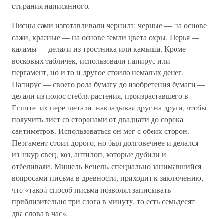
стирания написанного.
Писцы сами изготавливали чернила: черные — на основе
сажи, красные — на основе земли цвета охры. Перья —
каламы — делали из тростника или камыша. Кроме
восковых табличек, использовали папирус или
пергамент, но и то и другое стоило немалых денег.
Папирус — своего рода бумагу до изобретения бумаги —
делали из полос стебля растения, произраставшего в
Египте, их переплетали, накладывая друг на друга, чтобы
получить лист со сторонами от двадцати до сорока
сантиметров. Использоваться он мог с обеих сторон.
Пергамент стоил дорого, но был долговечнее и делался
из шкур овец, коз, антилоп, которые дубили и
отбеливали. Мишель Кенель, специально занимавшийся
вопросами письма в древности, приходит к заключению,
что «такой способ письма позволял записывать
приблизительно три слога в минуту, то есть семьдесят
два слова в час».