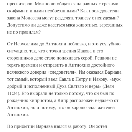
пресвитеров. Можно ли общаться на равных с греками,
скифами и иными необрезанными? Как последователи
закона Моисеева могут разделять трапезу с неиудеями?
Допустимо ли даже касаться мяса животных, зарезанных
не по правилам?
От Иерусалима до Антиохии неблизко, и это усугубило
ситуацию, так, что с точки зрения Иакова и его
сторонников дело стало попахивать серой. Решили не
терять времени и отправить в Антиохию достойного
всяческого доверия «следователя». Им оказался Варнава,
тот самый, который ввел Савла к Петру и Иакову, «муж
добрый и исполненный Духа Святаго и веры» (Деян
11:24). Его выбрали не только потому, что он был по
рождению киприотом, а Кипр расположен недалеко от
Антиохии, но и потому, что он хорошо знал жителей
Антиохии.
По прибытии Варнава взялся за работу. Он хотел