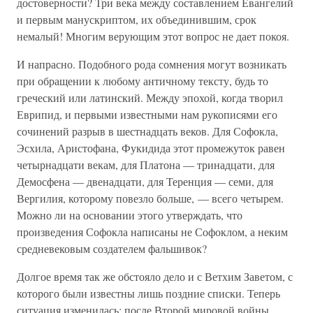
достоверности? Три века между составлением Евангелий
и первым манускриптом, их объединившим, срок
немалый! Многим верующим этот вопрос не дает покоя.
И напрасно. Подобного рода сомнения могут возникать
при обращении к любому античному тексту, будь то
греческий или латинский. Между эпохой, когда творил
Еврипид, и первыми известными нам рукописями его
сочинений разрыв в шестнадцать веков. Для Софокла,
Эсхила, Аристофана, Фукидида этот промежуток равен
четырнадцати векам, для Платона — тринадцати, для
Демосфена — двенадцати, для Теренция — семи, для
Вергилия, которому повезло больше, — всего четырем.
Можно ли на основании этого утверждать, что
произведения Софокла написаны не Софоклом, а неким
средневековым создателем фальшивок?
Долгое время так же обстояло дело и с Ветхим Заветом, с
которого были известны лишь поздние списки. Теперь
ситуация изменилась: после Второй мировой войны