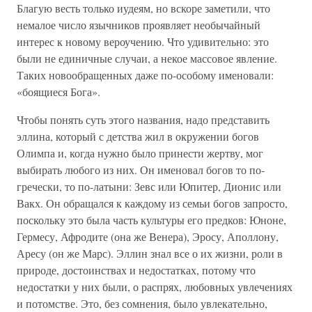
Благую весть только иудеям, но вскоре заметили, что
немалое число язычников проявляет необычайный
интерес к новому вероучению. Что удивительно: это
были не единичные случаи, а некое массовое явление.
Таких новообращенных даже по-особому именовали:
«боящиеся Бога».
Чтобы понять суть этого названия, надо представить
эллина, который с детства жил в окружении богов
Олимпа и, когда нужно было принести жертву, мог
выбирать любого из них. Он именовал богов то по-
гречески, то по-латыни: Зевс или Юпитер, Дионис или
Вакх. Он обращался к каждому из семьи богов запросто,
поскольку это была часть культуры его предков: Юноне,
Гермесу, Афродите (она же Венера), Эросу, Аполлону,
Аресу (он же Марс). Эллин знал все о их жизни, роли в
природе, достоинствах и недостатках, потому что
недостатки у них были, о распрях, любовных увлечениях
и потомстве. Это, без сомнения, было увлекательно,