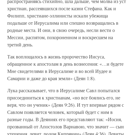
распространяясь стихийно, шла дальше, чем молва из уст
христиан, рассеявшихся после казни Стефана. Как и
Филипп, христиане-эллинисты искали убежища
подальше от Иерусалима или спешно возвращались в
родные места. И они, в свою очередь, несли вести о
Мессии, распятом, похороненном и воскресшем на
третий день.
Так воплощалось в жизнь пророчество Иисуса,
обращенное к апостолам в день вознесения: «…и будете
Мне свидетелями в Иерусалиме и во всей Иудее и
Самарии и даже до края земли» (Деян 1:8).
Лука рассказывает, что в Иерусалиме Савл попытался
присоединиться к христианам, «но все боялись его, не
веря, что он ученик» (Деян 9:26). И тут впервые рядом с
Савлом появляется человек, который будет с ним в
разные годы. В Деяниях его представляют так: «Иосия,
прозванный от Апостолов Варнавою, что значит — сын
утешения, левит, родом Кипрянин» (Деян 4:36). Левиты