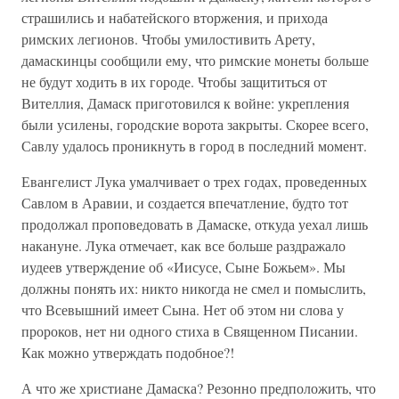
страшились и набатейского вторжения, и прихода
римских легионов. Чтобы умилостивить Арету,
дамаскинцы сообщили ему, что римские монеты больше
не будут ходить в их городе. Чтобы защититься от
Вителлия, Дамаск приготовился к войне: укрепления
были усилены, городские ворота закрыты. Скорее всего,
Савлу удалось проникнуть в город в последний момент.
Евангелист Лука умалчивает о трех годах, проведенных
Савлом в Аравии, и создается впечатление, будто тот
продолжал проповедовать в Дамаске, откуда уехал лишь
накануне. Лука отмечает, как все больше раздражало
иудеев утверждение об «Иисусе, Сыне Божьем». Мы
должны понять их: никто никогда не смел и помыслить,
что Всевышний имеет Сына. Нет об этом ни слова у
пророков, нет ни одного стиха в Священном Писании.
Как можно утверждать подобное?!
А что же христиане Дамаска? Резонно предположить, что