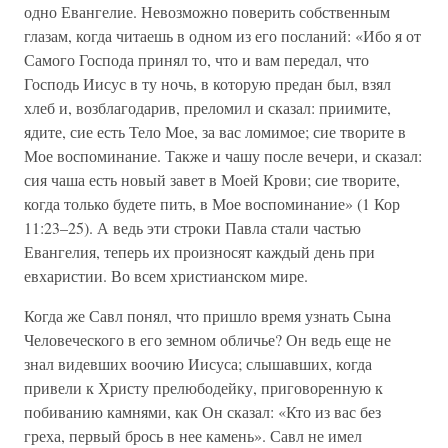
одно Евангелие. Невозможно поверить собственным
глазам, когда читаешь в одном из его посланий: «Ибо я от
Самого Господа принял то, что и вам передал, что
Господь Иисус в ту ночь, в которую предан был, взял
хлеб и, возблагодарив, преломил и сказал: приимите,
ядите, сие есть Тело Мое, за вас ломимое; сие творите в
Мое воспоминание. Также и чашу после вечери, и сказал:
сия чаша есть новый завет в Моей Крови; сие творите,
когда только будете пить, в Мое воспоминание» (1 Кор
11:23–25). А ведь эти строки Павла стали частью
Евангелия, теперь их произносят каждый день при
евхаристии. Во всем христианском мире.
Когда же Савл понял, что пришло время узнать Сына
Человеческого в его земном обличье? Он ведь еще не
знал видевших воочию Иисуса; слышавших, когда
привели к Христу прелюбодейку, приговоренную к
побиванию камнями, как Он сказал: «Кто из вас без
греха, первый брось в нее камень». Савл не имел