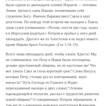
были одним из двенадцати племен Израиля — потомки
Левия, третьего сына Иакова, посвятившие себя
служению Богу. Именно Варнава ввел Савла в круг
апостолов. По поводу этой встречи мы находим у Павла
лишь сухое упоминание: «Потом, спустя три года, ходил
я в Иерусалим видеться с Петром и пробыл у него дней
пятнадцать. Другого же из Апостолов я не видел никого,
кроме Иакова брата Господня» (Гал 1:18–19).
Всего лишь пятнадцать дней, чтобы узнать Христа! Мы
не сомневаемся, что Петр и Иаков были поглощены
делами христианской общины, но не настолько же! Что
мог узнать Савл за столь короткий срок? Слова Иисуса,
которые Петр, столько раз их повторивший, знает
наизусть? Путь Господа по Галилее и Иудее,
пересказанный наскоро в двух словах? Основы
нарождающейся теологии, рассказ о трудностях развития
новой общины? О совершенных Петром обращениях, в
том числе о крещении римского центуриона Корнелия-