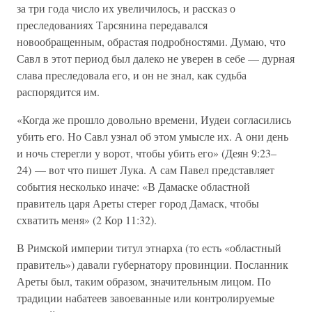
за три года число их увеличилось, и рассказ о
преследованиях Тарсянина передавался
новообращенным, обрастая подробностями. Думаю, что
Савл в этот период был далеко не уверен в себе — дурная
слава преследовала его, и он не знал, как судьба
распорядится им.
«Когда же прошло довольно времени, Иудеи согласились
убить его. Но Савл узнал об этом умысле их. А они день
и ночь стерегли у ворот, чтобы убить его» (Деян 9:23–
24) — вот что пишет Лука. А сам Павел представляет
события несколько иначе: «В Дамаске областной
правитель царя Ареты стерег город Дамаск, чтобы
схватить меня» (2 Кор 11:32).
В Римской империи титул этнарха (то есть «областный
правитель») давали губернатору провинции. Посланник
Ареты был, таким образом, значительным лицом. По
традиции набатеев завоеванные или контролируемые