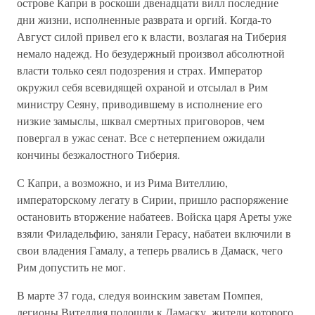
острове Капри в роскоши двенадцати вилл последние
дни жизни, исполненные разврата и оргий. Когда-то
Август силой привел его к власти, возлагая на Тиберия
немало надежд. Но безудержный произвол абсолютной
власти только сеял подозрения и страх. Император
окружил себя всевидящей охраной и отсылал в Рим
министру Сеяну, приводившему в исполнение его
низкие замыслы, шквал смертных приговоров, чем
повергал в ужас сенат. Все с нетерпением ожидали
кончины безжалостного Тиберия.
С Капри, а возможно, и из Рима Вителлию,
императорскому легату в Сирии, пришло распоряжение
остановить вторжение набатеев. Войска царя Ареты уже
взяли Филадельфию, заняли Герасу, набатеи включили в
свои владения Гамалу, а теперь рвались в Дамаск, чего
Рим допустить не мог.
В марте 37 года, следуя воинским заветам Помпея,
легионы Вителлия подошли к Дамаску, жители которого