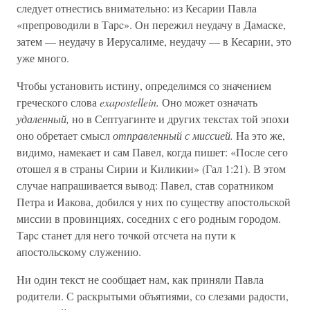
следует отнестись внимательно: из Кесарии Павла
«препроводили в Тарc». Он пережил неудачу в Дамаске,
затем — неудачу в Иерусалиме, неудачу — в Кесарии, это
уже много.
Чтобы установить истину, определимся со значением
греческого слова
exapostellein.
Оно может означать
удаленный,
но в Септуагинте и других текстах той эпохи
оно обретает смысл
отправленный с миссией.
На это же,
видимо, намекает и сам Павел, когда пишет: «После сего
отошел я в страны Сирии и Киликии» (Гал 1:21). В этом
случае напрашивается вывод: Павел, став соратником
Петра и Иакова, добился у них по существу апостольской
миссии в провинциях, соседних с его родным городом.
Тарc станет для него точкой отсчета на пути к
апостольскому служению.
Ни один текст не сообщает нам, как приняли Павла
родители. С раскрытыми объятиями, со слезами радости,