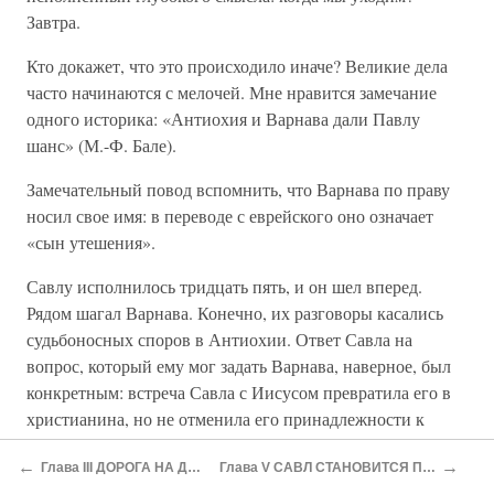
Завтра.
Кто докажет, что это происходило иначе? Великие дела
часто начинаются с мелочей. Мне нравится замечание
одного историка: «Антиохия и Варнава дали Павлу
шанс» (М.-Ф. Бале).
Замечательный повод вспомнить, что Варнава по праву
носил свое имя: в переводе с еврейского оно означает
«сын утешения».
Савлу исполнилось тридцать пять, и он шел вперед.
Рядом шагал Варнава. Конечно, их разговоры касались
судьбоносных споров в Антиохии. Ответ Савла на
вопрос, который ему мог задать Варнава, наверное, был
конкретным: встреча Савла с Иисусом превратила его в
христианина, но не отменила его принадлежности к
иудаизму. Задача Савла: он должен рассказать всем
←
→
Глава III ДОРОГА НА ДАМАСК
Глава V САВЛ СТАНОВИТСЯ ПАВЛОМ
людям, что Сын Божий распят во искупление грехов всех