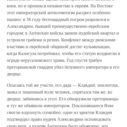
коня, но и проникся ненавистью к евреям. На Востоке
этот императорский антисемитизм расцвел особенно
пышно: в 38 году беспощадный погром разразился в
Александрии, бывшей преимущественно еврейским
городом; в Антиохии войска заняли иудейский квартал и
устроили грабежи и резню. Конфликт между римскими
властями и еврейской общиной достиг кульминации,
когда Калигула потребовал, чтобы его статую воздвигли в
ограде иерусалимского храма. Год спустя трибун
преторианской гвардии убил безумного императора в его
дворце.
Опасаясь той же участи, его дядя — Клавдий, эпилептик,
заика и лишенный воли человек, спрятался там же, во
дворце, забившись в угол. Его обнаружили преторианцы
и тут же объявили императором. Поклонявшиеся Яхве
смогли вздохнуть спокойно: один из эдиктов Клавдия
подтвердил право иудеев Александрии исповедовать
свою веру, а иудеям Антиохии было объявлено, что