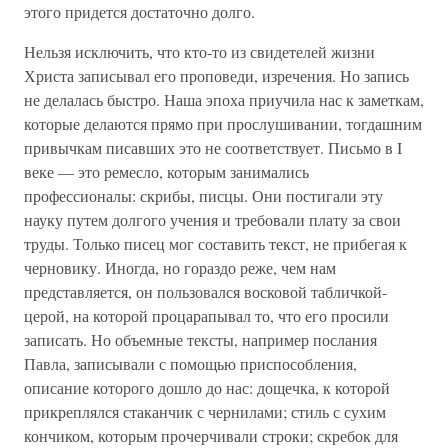
этого придется достаточно долго.
Нельзя исключить, что кто-то из свидетелей жизни
Христа записывал его проповеди, изречения. Но запись
не делалась быстро. Наша эпоха приучила нас к заметкам,
которые делаются прямо при прослушивании, тогдашним
привычкам писавших это не соответствует. Письмо в I
веке — это ремесло, которым занимались
профессионалы: скрибы, писцы. Они постигали эту
науку путем долгого учения и требовали плату за свои
труды. Только писец мог составить текст, не прибегая к
черновику. Иногда, но гораздо реже, чем нам
представляется, он пользовался восковой табличкой-
церой, на которой процарапывал то, что его просили
записать. Но объемные тексты, например послания
Павла, записывали с помощью приспособления,
описание которого дошло до нас: дощечка, к которой
прикреплялся стаканчик с чернилами; стиль с сухим
кончиком, которым прочерчивали строки; скребок для