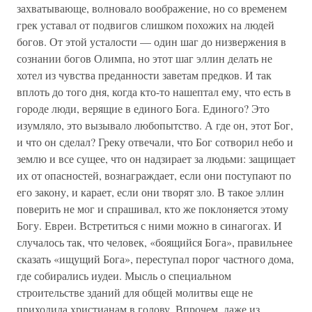
захватывающе, волновало воображение, но со временем
грек уставал от подвигов слишком похожих на людей
богов. От этой усталости — один шаг до низвержения в
сознании богов Олимпа, но этот шаг эллин делать не
хотел из чувства преданности заветам предков. И так
вплоть до того дня, когда кто-то нашептал ему, что есть в
городе люди, верящие в единого Бога. Единого? Это
изумляло, это вызывало любопытство. А где он, этот Бог,
и что он сделал? Греку отвечали, что Бог сотворил небо и
землю и все сущее, что он надзирает за людьми: защищает
их от опасностей, вознаграждает, если они поступают по
его закону, и карает, если они творят зло. В такое эллин
поверить не мог и спрашивал, кто же поклоняется этому
Богу. Евреи. Встретиться с ними можно в синагогах. И
случалось так, что человек, «боящийся Бога», правильнее
сказать «ищущий Бога», переступал порог частного дома,
где собирались иудеи. Мысль о специальном
строительстве зданий для общей молитвы еще не
приходила христианам в голову. Впрочем, даже из