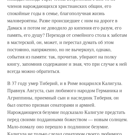
членов нарождающихся христианских общин, его
спокойные годы в семье, благополучная жизнь
маловероятны. Разве происшедшее с ним на дороге в
Дамаск и потом не доводило до кипения его разум, его
память, его душу? Переходя от семейного стола к заботам
в мастерской, он, может, и перестал думать об этом
постоянно, напряженно, но не вычеркнул, однако,
события из памяти: так, прочитав, убирают на полку
книгу, запомнив содержание и зная, что при случае к ней
всегда можно обратиться.
В 37 году умер Тиберий, и в Риме воцарился Калигула.
Правнук Августа, сын любимого народом Германика и
Агриппины, приемный сын и наследник Тиберия, он
был охотно признан сенаторами и армией.
Нарождающееся безумие подсказало Калигуле предстать
перед своими подданными божеством — новым солнцем.
Мало-помалу оно перешло в подлинное безумие.
Калигула не только сделал сенатором своего любимого