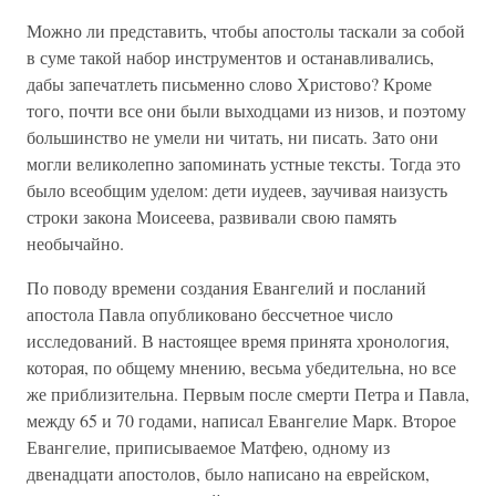
Можно ли представить, чтобы апостолы таскали за собой
в суме такой набор инструментов и останавливались,
дабы запечатлеть письменно слово Христово? Кроме
того, почти все они были выходцами из низов, и поэтому
большинство не умели ни читать, ни писать. Зато они
могли великолепно запоминать устные тексты. Тогда это
было всеобщим уделом: дети иудеев, заучивая наизусть
строки закона Моисеева, развивали свою память
необычайно.
По поводу времени создания Евангелий и посланий
апостола Павла опубликовано бессчетное число
исследований. В настоящее время принята хронология,
которая, по общему мнению, весьма убедительна, но все
же приблизительна. Первым после смерти Петра и Павла,
между 65 и 70 годами, написал Евангелие Марк. Второе
Евангелие, приписываемое Матфею, одному из
двенадцати апостолов, было написано на еврейском,