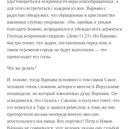
удостовериться в искренности веры новообращенных, а
для этого встретиться с каждым из них. Варнава с
радостью обнаружил, что обращенные в христианство
язычники глубоко уверовали: «Он, прибыв и увидев
благодать Божию, возрадовался и убеждал всех держаться
Господа искренним сердцем» (Деян 11:23). Но Варнава
быстро понял, что задача, поставленная перед ним, в
таком огромном городе не будет выполнена — это
превосходит его силы.
Что же делать?
И, похоже, тогда Варнава вспомнил о том самом Савле,
человеке очень сложном, которого многие в Иерусалиме
ненавидели, но который взволновал душу Варнавы. Он
осведомился, что сталось с Савлом, и получил ответ, что
тот вернулся в Тарc и занялся ремеслом; к тому же ему
препоручили весьма неопределенную миссию
апостольского посланца. Кто поручил? Петр и Иаков.
Варнава не сомневался: этот человек указан ему судьбой.