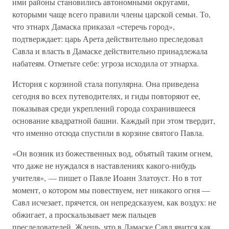
ими районы становились автономными округами,
которыми чаще всего правили члены царской семьи. То,
что этнарх Дамаска приказал «стеречь город»,
подтверждает: царь Арета действительно преследовал
Савла и власть в Дамаске действительно принадлежала
набатеям. Отметьте себе: угроза исходила от этнарха.
История с корзиной стала популярна. Она приведена
сегодня во всех путеводителях, и гиды повторяют ее,
показывая среди укреплений города сохранившееся
основание квадратной башни. Каждый при этом твердит,
что именно отсюда спустили в корзине святого Павла.
«Он возник из божественных вод, объятый таким огнем,
что даже не нуждался в наставлениях какого-нибудь
учителя», — пишет о Павле Иоанн Златоуст. Но в тот
момент, о котором мы повествуем, нет никакого огня —
Савл исчезает, прячется, он непредсказуем, как воздух: не
обжигает, а проскальзывает меж пальцев
преследователей. Ждешь, что в Дамаске Савл явится как