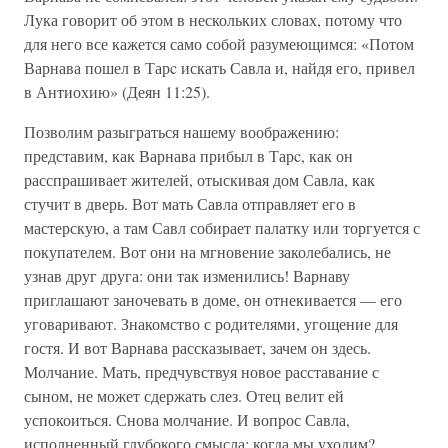
Лука говорит об этом в нескольких словах, потому что
для него все кажется само собой разумеющимся: «Потом
Варнава пошел в Тарc искать Савла и, найдя его, привел
в Антиохию» (Деян 11:25).
Позволим разыграться нашему воображению:
представим, как Варнава прибыл в Тарc, как он
расспрашивает жителей, отыскивая дом Савла, как
стучит в дверь. Вот мать Савла отправляет его в
мастерскую, а там Савл собирает палатку или торгуется с
покупателем. Вот они на мгновение заколебались, не
узнав друг друга: они так изменились! Варнаву
приглашают заночевать в доме, он отнекивается — его
уговаривают. Знакомство с родителями, угощение для
гостя. И вот Варнава рассказывает, зачем он здесь.
Молчание. Мать, предчувствуя новое расставание с
сыном, не может сдержать слез. Отец велит ей
успокоиться. Снова молчание. И вопрос Савла,
исполненный глубокого смысла: когда мы уходим?