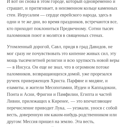
И вот он снова в этом городе, который одновременно и
страшит, и притягивает, в неизменном кольце каменных
стен. Иерусалим — сердце еврейского народа, здесь в
одни и те же дни, во время праздников, встречаются все,
кто приходит поклониться Предвечному. Сотни тысяч
паломников поют и молятся в священных стенах.
Утомленный дорогой, Савл, придя в град Давидов, не
мог сразу не почувствовать это кипение живых сил, эту
мощь тысячелетней религии и всю хрупкость новой веры
— в Иисуса. Он еще не знал, что в огромном потоке
паломников, возвращающихся домой, уже прорезался
ручеек приверженцев Христа. Парфяне и мидяне, и
еламиты, и жители Месопотамии, Иудеи и Каппадокии,
Понта и Асии, Фригии и Памфилии, Египта и частей
Ливии, прилежащих к Киренее, — это впечатляющее
перечисление приводит Лука, — уезжали, унося с собой
весть, доверенную им каким-нибудь родственником или
другом: Мессия пришел на землю. Эта весть,