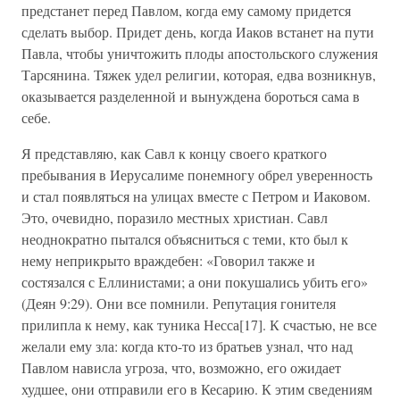
предстанет перед Павлом, когда ему самому придется
сделать выбор. Придет день, когда Иаков встанет на пути
Павла, чтобы уничтожить плоды апостольского служения
Тарсянина. Тяжек удел религии, которая, едва возникнув,
оказывается разделенной и вынуждена бороться сама в
себе.
Я представляю, как Савл к концу своего краткого
пребывания в Иерусалиме понемногу обрел уверенность
и стал появляться на улицах вместе с Петром и Иаковом.
Это, очевидно, поразило местных христиан. Савл
неоднократно пытался объясниться с теми, кто был к
нему неприкрыто враждебен: «Говорил также и
состязался с Еллинистами; а они покушались убить его»
(Деян 9:29). Они все помнили. Репутация гонителя
прилипла к нему, как туника Несса[17]. К счастью, не все
желали ему зла: когда кто-то из братьев узнал, что над
Павлом нависла угроза, что, возможно, его ожидает
худшее, они отправили его в Кесарию. К этим сведениям