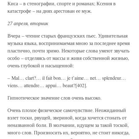
Киса – в стенографии, спорте и романах; Ксения в
катастрофе – на днях арестован ее муж.
27 апреля, вторник
Вчера – чтение старых французских пьес. Удивительная
музыка языка, воспринимаемая мною за последнее время
пластично, почти зримо. Некоторые слова умеют звучать
особо – отделяясь от массы и живя собственной жизнью,
очень глубокой и насыщенной:
– Mal… clart?… il fait bon… je t’aime… net… splendeur…
viens… attendre… appui… beaut?[402].
Гипнотическое значение слов очень высоко.
Очень плохое физическое самочувствие. Неожиданный
взлет тоски, рвущей, звериной, когда хочется стонать от
неназванной боли. В молчании, идущем за такой тоской,
много слов. Произносить их, вероятно, не стоит никогда,