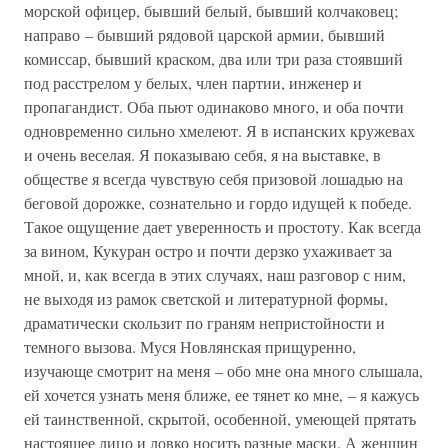
морской офицер, бывший белый, бывший колчаковец;
направо – бывший рядовой царской армии, бывший
комиссар, бывший краском, два или три раза стоявший
под расстрелом у белых, член партии, инженер и
пропагандист. Оба пьют одинаково много, и оба почти
одновременно сильно хмелеют. Я в испанских кружевах
и очень веселая. Я показываю себя, я на выставке, в
обществе я всегда чувствую себя призовой лошадью на
беговой дорожке, сознательно и гордо идущей к победе.
Такое ощущение дает уверенность и простоту. Как всегда
за вином, Кукуран остро и почти дерзко ухаживает за
мной, и, как всегда в этих случаях, наш разговор с ним,
не выходя из рамок светской и литературной формы,
драматически скользит по граням непристойности и
темного вызова. Муся Новлянская прищуренно,
изучающе смотрит на меня – обо мне она много слышала,
ей хочется узнать меня ближе, ее тянет ко мне, – я кажусь
ей таинственной, скрытой, особенной, умеющей прятать
настоящее лицо и ловко носить разные маски. А женщин