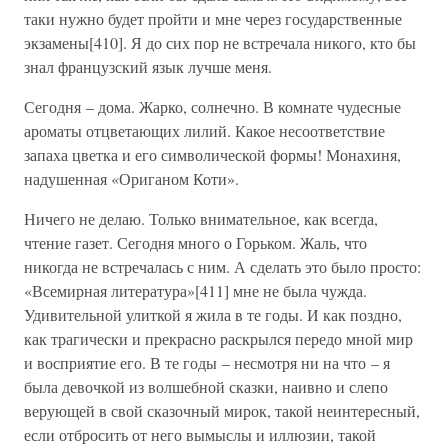
таки нужно будет пройти и мне через государственные
экзамены[410]. Я до сих пор не встречала никого, кто бы
знал французский язык лучше меня.
Сегодня – дома. Жарко, солнечно. В комнате чудесные
ароматы отцветающих лилий. Какое несоответствие
запаха цветка и его символической формы! Монахиня,
надушенная «Ориганом Коти».
Ничего не делаю. Только внимательное, как всегда,
чтение газет. Сегодня много о Горьком. Жаль, что
никогда не встречалась с ним. А сделать это было просто:
«Всемирная литература»[411] мне не была чужда.
Удивительной улиткой я жила в те годы. И как поздно,
как трагически и прекрасно раскрылся передо мной мир
и восприятие его. В те годы – несмотря ни на что – я
была девочкой из волшебной сказки, наивно и слепо
верующей в свой сказочный мирок, такой неинтересный,
если отбросить от него вымыслы и иллюзии, такой