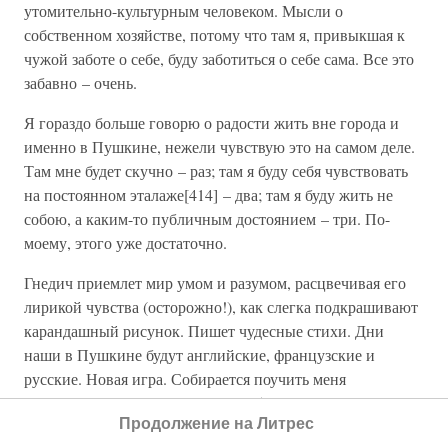
утомительно-культурным человеком. Мысли о
собственном хозяйстве, потому что там я, привыкшая к
чужой заботе о себе, буду заботиться о себе сама. Все это
забавно – очень.
Я гораздо больше говорю о радости жить вне города и
именно в Пушкине, нежели чувствую это на самом деле.
Там мне будет скучно – раз; там я буду себя чувствовать
на постоянном эталаже[414] – два; там я буду жить не
собою, а каким-то публичным достоянием – три. По-
моему, этого уже достаточно.
Гнедич приемлет мир умом и разумом, расцвечивая его
лирикой чувства (осторожно!), как слегка подкрашивают
карандашный рисунок. Пишет чудесные стихи. Дни
наши в Пушкине будут английские, французские и
русские. Новая игра. Собирается поучить меня
францисканской благостности[415] в принятии мира.
Продолжение на Литрес
Смеюсь: меня испортила доминиканская