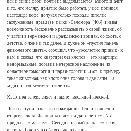
как и синие обои, почти не выделываются. Много значит
и то, что маляру приятно было работать у нас, попивая
настоящее кофе, получая только похвалы (вполне
заслуженные, правда) и пачки «Беломора»[406] и имея
возможность бесконечно рассказывать о своей жизни, об
участии в Германской и Гражданской войнах, об охоте, о
детстве, о жене и так далее. В кухне он «пустил панель
физюлевого цвета», сообщил, что «убсолютно привык» к
нам, и сказал, что квартиры без клопов – это квартиры
ненормальные, добавив интересное наблюдение из
области энтомологии и паразитологии: «Вот, к примеру,
такая животная, как клоп: одна голова и две лапы – а
ходит и человечиной питается».
Квартира теперь сияет и пахнет масляной краской.
Лето наступило как-то неожиданно. Тепло, солнечно,
открыты окна. Женщины и дети ходят в летнем. А я
продолжаю мерзнуть. Сегодня первый день, что я сняла
шерсть. Чувствую себя весьма неважно.