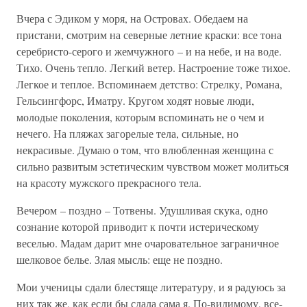
Вчера с Эдиком у моря, на Островах. Обедаем на
пристани, смотрим на северные летние краски: все тона
серебристо-серого и жемчужного – и на небе, и на воде.
Тихо. Очень тепло. Легкий ветер. Настроение тоже тихое.
Легкое и теплое. Вспоминаем детство: Стрелку, Романа,
Гельсингфорс, Иматру. Кругом ходят новые люди,
молодые поколения, которым вспоминать не о чем и
нечего. На пляжах загорелые тела, сильные, но
некрасивые. Думаю о том, что влюбленная женщина с
сильно развитым эстетическим чувством может молиться
на красоту мужского прекрасного тела.
Вечером – поздно – Тотвены. Удушливая скука, одно
сознание которой приводит к почти истерическому
веселью. Мадам дарит мне очаровательное заграничное
шелковое белье. Злая мысль: еще не поздно.
Мои ученицы сдали блестяще литературу, и я радуюсь за
них так же, как если бы сдала сама я. По-видимому, все-