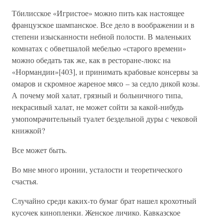
Тбилисское «Игристое» можно пить как настоящее
французское шампанское. Все дело в воображении и в
степени изысканности небной полости. В маленьких
комнатах с обветшалой мебелью «старого времени»
можно обедать так же, как в ресторане-люкс на
«Нормандии»[403], и принимать крабовые консервы за
омаров и скромное жареное мясо – за седло дикой козы.
А почему мой халат, грязный и больничного типа,
некрасивый халат, не может сойти за какой-нибудь
умопомрачительный туалет бездельной дуры с чековой
книжкой?
Все может быть.
Во мне много иронии, усталости и теоретического
счастья.
Случайно среди каких-то бумаг брат нашел крохотный
кусочек кинопленки. Женское личико. Кавказское