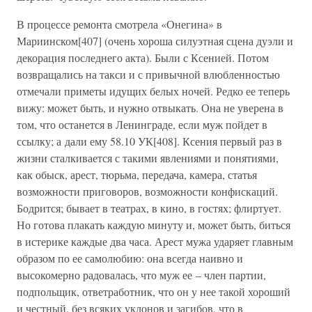
В процессе ремонта смотрела «Онегина» в
Мариинском[407] (очень хороша силуэтная сцена дуэли и
декорация последнего акта). Были с Ксенией. Потом
возвращались на такси и с привычной влюбленностью
отмечали приметы идущих белых ночей. Редко ее теперь
вижу: может быть, и нужно отвыкать. Она не уверена в
том, что останется в Ленинграде, если муж пойдет в
ссылку; а дали ему 58.10 УК[408]. Ксения первый раз в
жизни сталкивается с такими явлениями и понятиями,
как обыск, арест, тюрьма, передача, камера, статья
возможности приговоров, возможности конфискаций.
Бодрится; бывает в театрах, в кино, в гостях; флиртует.
Но готова плакать каждую минуту и, может быть, биться
в истерике каждые два часа. Арест мужа ударяет главным
образом по ее самолюбию: она всегда наивно и
высокомерно радовалась, что муж ее – член партии,
подпольщик, ответработник, что он у нее такой хороший
и честный, без всяких уклонов и загибов, что в