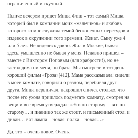
ограниченный и скучный.
Нынче вечером придет Миша Фиш – тот самый Миша,
который был в компании моих «мальчиков» и любовь
которого ко мне служила темой бесконечных пересудов и
издевок в окружении того времени. Женат. Сыну уже 4
или 5 лет. Не виделись давно. Жил в Москве; бывая
здесь, умышленно не бывал у меня. Недавно пришел –
вместе с Виктором Поповым (для храбрости!), но не
застал дома ни меня, ни брата. Мы смотрели в тот день
хороший фильм «Гроза»[412]. Мама рассказывала: сидели
в моей комнате, говорили о разном, перебивая друг
друга, Миша нервничал, накрошил спичек столько, что
после его ухода пришлось подметать комнату, смотрел на
вещи и все время утверждал: «Это по-старому… все по-
старому… и пианино так же стоит, и письменный стол, и
диван… вот лампа – новая, полка – новая…»
Да, это – очень новое. Очень.