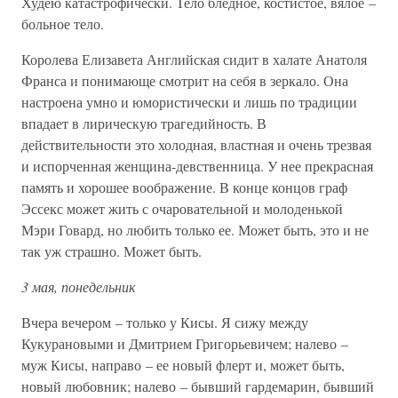
Худею катастрофически. Тело бледное, костистое, вялое –
больное тело.
Королева Елизавета Английская сидит в халате Анатоля
Франса и понимающе смотрит на себя в зеркало. Она
настроена умно и юмористически и лишь по традиции
впадает в лирическую трагедийность. В
действительности это холодная, властная и очень трезвая
и испорченная женщина-девственница. У нее прекрасная
память и хорошее воображение. В конце концов граф
Эссекс может жить с очаровательной и молоденькой
Мэри Говард, но любить только ее. Может быть, это и не
так уж страшно. Может быть.
3 мая, понедельник
Вчера вечером – только у Кисы. Я сижу между
Кукурановыми и Дмитрием Григорьевичем; налево –
муж Кисы, направо – ее новый флерт и, может быть,
новый любовник; налево – бывший гардемарин, бывший