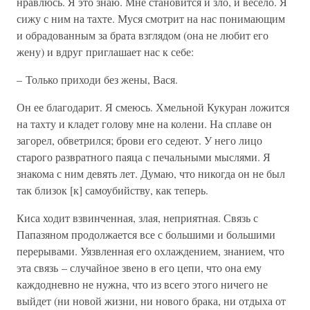
нравлюсь. Я это знаю. Мне становится и зло, и весело. Я
сижу с ним на тахте. Муся смотрит на нас понимающим
и обрадованным за брата взглядом (она не любит его
жену) и вдруг приглашает нас к себе:
– Только приходи без жены, Вася.
Он ее благодарит. Я смеюсь. Хмельной Кукуран ложится
на тахту и кладет голову мне на колени. На сплаве он
загорел, обветрился; брови его седеют. У него лицо
старого развратного паяца с печальными мыслями. Я
знакома с ним девять лет. Думаю, что никогда он не был
так близок [к] самоубийству, как теперь.
Киса ходит взвинченная, злая, неприятная. Связь с
Папазяном продолжается все с большими и большими
перерывами. Уязвленная его охлаждением, знанием, что
эта связь – случайное звено в его цепи, что она ему
каждодневно не нужна, что из всего этого ничего не
выйдет (ни новой жизни, ни нового брака, ни отдыха от