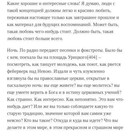
Какие хорошие и интересные слова! Я думаю, люди с
такой концепцией должны легко и красиво любить,
переживая настоящее только как завтрашнее прошлое и
как материал для будущих воспоминаний. Может быть,
такая любовь чего-нибудь стоит. Должно быть, такая
любовь стоит больше всего.
Ночь. По радио передают песенки и фокстроты. Было бы
с кем, поехала бы на площадь Урицкого[404] –
посмотреть, как танцует молодежь, как поют, как рвется
фейерверк над Невою. Издали и чуть изумленно
взглянула бы на православные церкви, открытые в
пасхальную ночь: вы еще живете? вы еще молитесь? вы
еще умеете верить в Бога и в истину церковных учений?
Как странно. Как интересно. Как непонятно. Это вам что-
нибудь дает? Или же вы только соблюдаете какую-то
старую традицию, значение которой вам самим уже
неясно? Кто вы такие? Откуда и куда вы идете? Что вы
делаете в этом мире, в этом прекрасном и страшном мире