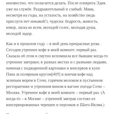
неизвестно, что полагается делать. После плеврита Эдик
уже на службе. Раздражительный и слабый. Мама,
несмотря на годы, на усталость, на хозяйство (ведь
прислуги нет никакой!), чудесна: бодрость, живость,
юмор, ласка ко всем, молодой голос, молодая душа,
молодой задор.
Как и в прошлом году – в мой день прекрасные розы.
Сегодня утреннее кофе в моей комнате: первый раз.
Сказала об этом и смутно вспомнила все бывшие когда-то
утренние завтраки; в разных местах и с разными людьми,
начиная с поджаренной картошки и консервов в купе
Пана за полярным кругом[405] и кончая кофе над
зеленым морем в Сочи, горячим молоком в пустынном
ресторанчике и утренним вином в вагоне поезда Сочи –
Москва. Утреннее кофе в моей комнате – первый раз. (А
когда-то – в Москве – утренний завтрак состоял из
консервированных черешен и персиков и Шато-Икэма.)