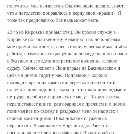
получится, мне неизвестно. Окружающие предполагают,
что я потолстею, поправлюсь и верну свои «краски». Я
тоже так предполагаю. Все ведь может быть.
22-го из Кировска прибыл отец. Он бросил службу в
Кировске по собственному желанию и по непонятным
мне причинам: климат, снег в июне, маленькие масштабы
работы, возможное сокращение производственного плана
в будущем и его административное волнение за свою
судьбу. Сейчас живет в Ленинграде на Васильевском и
целыми днями сидит у нас. Поправился, хорошо
выглядит, врачи на комиссии, через которую он хотел
получить инвалидность, сказали, что таких инвалидами и
нетрудоспособными признать не могут. Читает газеты,
перелистывает книги, разговаривая о прежнем и о новом,
понимая все по-своему и раздражая меня (и нас всех!)
своими концепциями. Пока никаких служебных
перспектив. Выжидание у моря погоды. Расчет на
восстановление прежнего status quo. Выкинутый из