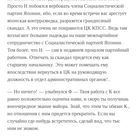
Просто Н побоялся вербовать члена Социалистической
партии Японии, ибо, если во время встречи вас арестует
японская контрразведка, разразится грандиозный
скандал. А это очень не понравится ЦК КПСС. Ведь там
возлагают большие надежды на наше межпартийное
сотрудничество с Социалистической партией Японии.
Тем более, что Н. — сам в недавнем прошлом партийный
работник. Отвечать за скандал придется ему как
старшему начальнику. Это может помешать ему
впоследствии вернуться в ЦК на руководящую
должность в отдел административных органов!..
— Но ничего! — улыбнулся Ф — Твоя работа с К все
равно положительно оценена нами, и скоро ты получишь
внеочередное звание майора. Знай, что этим ты обязан К.,
но отношения с ним придется прекратить. Если вы
случайно где-нибудь встретитесь, сделай вид, что тыс
ним не знаком.