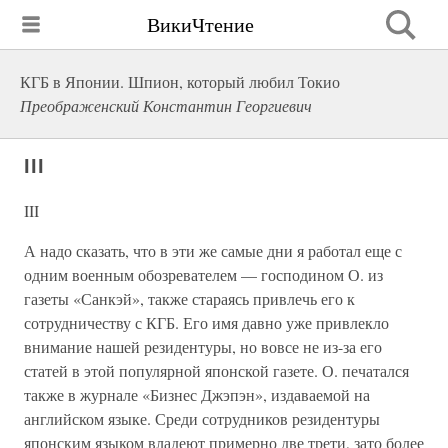
ВикиЧтение
КГБ в Японии. Шпион, который любил Токио
Преображенский Константин Георгиевич
III
III
А надо сказать, что в эти же самые дни я работал еще с
одним военным обозревателем — господином О. из
газеты «Санкэй», также стараясь привлечь его к
сотрудничеству с КГБ. Его имя давно уже привлекло
внимание нашей резидентуры, но вовсе не из-за его
статей в этой популярной японской газете. О. печатался
также в журнале «Бизнес Джэпэн», издаваемой на
английском языке. Среди сотрудников резидентуры
японским языком владеют примерно две трети, зато более