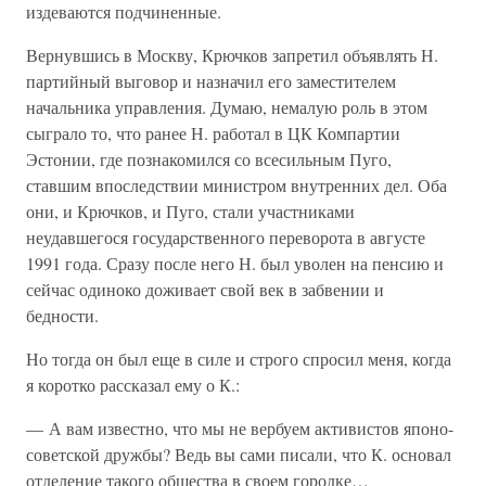
издеваются подчиненные.
Вернувшись в Москву, Крючков запретил объявлять Н.
партийный выговор и назначил его заместителем
начальника управления. Думаю, немалую роль в этом
сыграло то, что ранее Н. работал в ЦК Компартии
Эстонии, где познакомился со всесильным Пуго,
ставшим впоследствии министром внутренних дел. Оба
они, и Крючков, и Пуго, стали участниками
неудавшегося государственного переворота в августе
1991 года. Сразу после него Н. был уволен на пенсию и
сейчас одиноко доживает свой век в забвении и
бедности.
Но тогда он был еще в силе и строго спросил меня, когда
я коротко рассказал ему о К.:
— А вам известно, что мы не вербуем активистов японо-
советской дружбы? Ведь вы сами писали, что К. основал
отделение такого общества в своем городке…