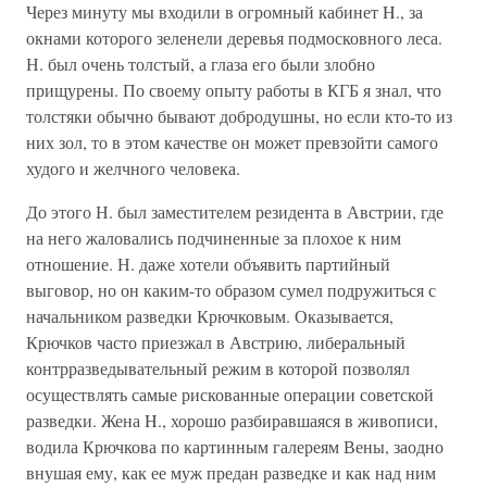
Через минуту мы входили в огромный кабинет H., за
окнами которого зеленели деревья подмосковного леса.
Н. был очень толстый, а глаза его были злобно
прищурены. По своему опыту работы в КГБ я знал, что
толстяки обычно бывают добродушны, но если кто-то из
них зол, то в этом качестве он может превзойти самого
худого и желчного человека.
До этого Н. был заместителем резидента в Австрии, где
на него жаловались подчиненные за плохое к ним
отношение. Н. даже хотели объявить партийный
выговор, но он каким-то образом сумел подружиться с
начальником разведки Крючковым. Оказывается,
Крючков часто приезжал в Австрию, либеральный
контрразведывательный режим в которой позволял
осуществлять самые рискованные операции советской
разведки. Жена H., хорошо разбиравшаяся в живописи,
водила Крючкова по картинным галереям Вены, заодно
внушая ему, как ее муж предан разведке и как над ним