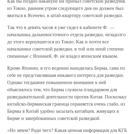
Как бы поздно накануне ни прибыл советский разведчик
из Токио, ранним утром следующего дня он должен был
явиться в Ясенево, в штаб-квартиру советской разведки.
Так что в девять часов я уже сидел в кабинете Ф. —
начальника дальневосточного отдела разведки, незадолго
до этого вернувшегося из Токио. Как и почти все
начальники советской разведки, в той или иной степени
связанные с Японией, Ф. не владел японским языком.
Кроме Японии, в его ведении находилась Бирма, сама по
себе не представлявшая никакого интереса для разведки.
Однако тогдашнее повышенное внимание к ней
объяснялось тем, что Бирма служила плацдармом для
разведывательной деятельности против Китая. Поскольку
китайско-бирманская граница охраняется очень слабо, из
Бирмы в Китай удобно засылать китайцев, живущих в
Бирме и завербованных советской разведкой.
«Но зачем? Ради чего? Какая ценная информация для КГБ