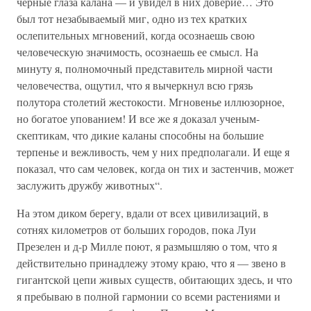
черные глаза калана — и увидел в них доверие… Это
был тот незабываемый миг, одно из тех кратких
ослепительных мгновений, когда осознаешь свою
человеческую значимость, осознаешь ее смысл. На
минуту я, полномочный представитель мирной части
человечества, ощутил, что я вычеркнул всю грязь
полутора столетий жестокости. Мгновенье иллюзорное,
но богатое упованием! И все же я доказал ученым-
скептикам, что дикие каланы способны на большие
терпенье и вежливость, чем у них предполагали. И еще я
показал, что сам человек, когда он тих и застенчив, может
заслужить дружбу животных“.
На этом диком берегу, вдали от всех цивилизаций, в
сотнях километров от больших городов, пока Луи
Презелен и д-р Милле поют, я размышляю о том, что я
действительно принадлежу этому краю, что я — звено в
гигантской цепи живых существ, обитающих здесь, и что
я пребываю в полной гармонии со всеми растениями и