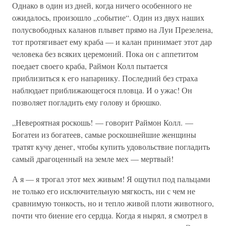
Однако в один из дней, когда ничего особенного не
ожидалось, произошло „событие“. Один из двух наших
полусвободных каланов плывет прямо на Луи Презелена,
тот протягивает ему краба — и калан принимает этот дар
человека без всяких церемоний. Пока он с аппетитом
поедает своего краба, Раймон Колл пытается
приблизиться к его напарнику. Последний без страха
наблюдает приближающегося пловца. И о ужас! Он
позволяет погладить ему голову и брюшко.
„Невероятная роскошь! — говорит Раймон Колл. —
Богатеи из богатеев, самые роскошнейшие женщины
тратят кучу денег, чтобы купить удовольствие погладить
самый драгоценный на земле мех — мертвый!
А я — я трогал этот мех живым! Я ощутил под пальцами
не только его исключительную мягкость, ни с чем не
сравнимую тонкость, но и тепло живой плоти животного,
почти что биение его сердца. Когда я нырял, я смотрел в