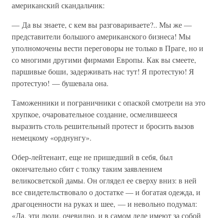
американский скандальчик:
— Да вы знаете, с кем вы разговариваете?.. Мы же —
представители большого американского бизнеса! Мы
уполномочены вести переговоры не только в Праге, но и
со многими другими фирмами Европы. Как вы смеете,
паршивые боши, задерживать нас тут! Я протестую! Я
протестую! — бушевала она.
Таможенники и пограничники с опаской смотрели на это
хрупкое, очаровательное создание, осмелившееся
выразить столь решительный протест и бросить вызов
немецкому «орднунгу».
Обер-лейтенант, еще не пришедший в себя, был
окончательно сбит с толку таким заявлением
великосветской дамы. Он оглядел ее сверху вниз: в ней
все свидетельствовало о достатке — и богатая одежда, и
драгоценности на руках и шее, — и невольно подумал:
«Да, эти люди, очевидно, и в самом деле имеют за собой