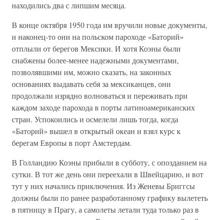
находились два с липшим месяца.
В конце октября 1950 года им вручили новые документы,
и наконец-то они на польском пароходе «Баторий»
отплыли от берегов Мексики. И хотя Коэны были
снабжены более-менее надежными документами,
позволявшими им, можно сказать, на законных
основаниях выдавать себя за мексиканцев, они
продолжали изрядно волноваться и переживать при
каждом заходе парохода в порты латиноамериканских
стран. Успокоились и осмелели лишь тогда, когда
«Баторий» вышел в открытый океан и взял курс к
берегам Европы в порт Амстердам.
В Голландию Коэны прибыли в субботу, с опозданием на
сутки. В тот же день они переехали в Швейцарию, и вот
тут у них начались приключения. Из Женевы Бриггсы
должны были по ранее разработанному графику вылететь
в пятницу в Прагу, а самолеты летали туда только раз в