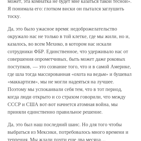
может, эта комнатка не будет мне казаться такой тесной».
Я понимала его: глотком виски он пытался заглушить
тоску.
Да, это было ужасное время: недоброжелательство
окружало нас не только в той клетке, где мы жили, но и,
казалось, во всем Мехико, в котором нас искали
сотрудники ФБР. Единственное, что удерживало нас от
совершения опрометчивых, быть может даже роковых
поступков, — это сознание того, что и в самой Америке,
где шла тогда массированная «охота на ведьм» и бушевал
«маккартизм», мы не могли надеяться на лучшее.
Поэтому мы успокаивали себя тем, что в тот период,
когда люди открыто и со страхом говорили, что между
СССР и США вот-вот начнется атомная война, мы
приняли единственно правильное решение.
Да, это был наш последний шанс. Но для того чтобы
выбраться из Мексики, потребовалось много времени и
терпения. Мы ждали почти еще два месяца…