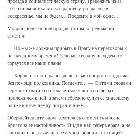
проезда в социалистическую страну. Тревожить из-за
этого полковника в такое раннее утро, да еще в
воскресенье, мы не будем… Поедемте в мой офис…
Моррис почесал подбородок, потом встревоженно
заметил:
— Но мы же должны прибыть в Прагу на переговоры к
назначенному времени! Если мы сегодня не уедем, то
сорвутся все наши планы.
— Хорошо, я постараюсь решить ваш вопрос сегодня же
без помощи полковника. Поедемте… — С этими словами
сержант схватил со стола бутылку вина и еще раз
приложился к ней, а затем небрежно сунул ее сидевшему
ближе к нему немцу-пограничнику.
Обер-лейтенанту вдруг захотелось отомстить миссис
Бриггс за ее настойчивость. Видя в ней теперь врага, а не
союзника, он, глядя на нее в упор, обронил с ехидцей: