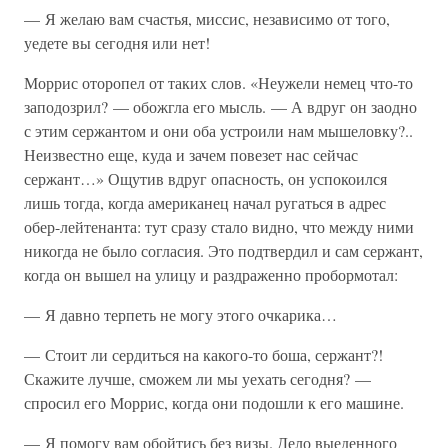
— Я желаю вам счастья, миссис, независимо от того,
уедете вы сегодня или нет!
Моррис оторопел от таких слов. «Неужели немец что-то
заподозрил? — обожгла его мысль. — А вдруг он заодно
с этим сержантом и они оба устроили нам мышеловку?..
Неизвестно еще, куда и зачем повезет нас сейчас
сержант…» Ощутив вдруг опасность, он успокоился
лишь тогда, когда американец начал ругаться в адрес
обер-лейтенанта: тут сразу стало видно, что между ними
никогда не было согласия. Это подтвердил и сам сержант,
когда он вышел на улицу и раздраженно пробормотал:
— Я давно терпеть не могу этого очкарика…
— Стоит ли сердиться на какого-то боша, сержант?!
Скажите лучше, сможем ли мы уехать сегодня? —
спросил его Моррис, когда они подошли к его машине.
— Я помогу вам обойтись без визы. Дело выеденного