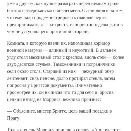
уже о другом: как лучше разыграть перед немцами роль
богатого американского бизнесмена. Остановился на том,
что ему надо продемонстрировать главные черты
предпринимателя — хитрость, напористость дельца, ни в
чем не уступающего противной стороне.
Комната, в которую ввели их, напоминала коридор
военной казармы — длинный и неуютный. В дальнем
углу стоял массивный стол с креслом, вдоль стен — более
двух десятков стульев. Таможенники и пограничники
сели около стола. Старший из них — дежурный обер-
лейтенант, сняв пенсне, долго протирал стекла, затем
попросил у Бриггсов документы. Внимательно
просмотрев их, он выписал что-то для себя и, бросив
цепкий взгляд на Морриса, вежливо произнес:
— Объясните, мистер Бриггс, цель вашей поездки в
Прагу.
Только теперь Моррису пришло в голову: «А вдруг этот