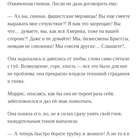
Охваченная гневом, Лесли не дала договорить ему:
— Ах вы, свиньи, фашистские мерзавцы! Вы еще смеете
выражать мне сочувствие?! Я вам это запрещаю! Вы
что… думаете, мы, как вся Америка, тоже на вашей
стороне?! Даже и не думайте! Мы, бизнесмены Бриггсы,
немцам не союзники! Мы совсем другие… Слышите?..
Она задыхалась и давилась от злобы, слова сами слетали
с губ. Возмущение, горе, злость — все это было для нее
не проблема: она прекрасно владела техникой страдания
и гнева.
Моррис, опасаясь, как бы она не переиграла себя,
забеспокоился и дал ей знак помолчать.
Она поняла его, но, не в силах сразу унять свой гнев,
назидательным тоном выпалила:
— А теперь быстро берите трубку и звоните! А не то я в