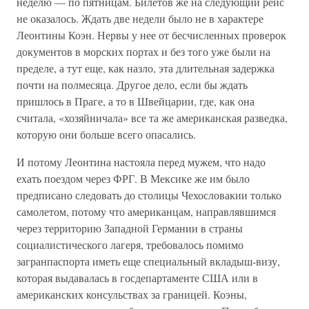
неделю — по пятницам. Билетов же на следующий рейс
не оказалось. Ждать две недели было не в характере
Леонтины Коэн. Нервы у нее от бесчисленных проверок
документов в морских портах и без того уже были на
пределе, а тут еще, как назло, эта длительная задержка
почти на полмесяца. Другое дело, если бы ждать
пришлось в Праге, а то в Швейцарии, где, как она
считала, «хозяйничала» все та же американская разведка,
которую они больше всего опасались.
И потому Леонтина настояла перед мужем, что надо
ехать поездом через ФРГ. В Мексике же им было
предписано следовать до столицы Чехословакии только
самолетом, потому что американцам, направлявшимся
через территорию Западной Германии в страны
социалистического лагеря, требовалось помимо
загранпаспорта иметь еще специальный вкладыш-визу,
которая выдавалась в госдепартаменте США или в
американских консульствах за границей. Коэны,