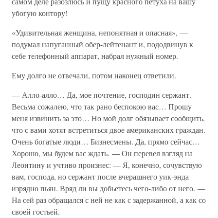
самом деле разозлюсь и пущу красного петуха на вашу
убогую контору!
«Удивительная женщина, непонятная и опасная», —
подумал напуганный обер-лейтенант и, пододвинув к
себе телефонный аппарат, набрал нужный номер.
Ему долго не отвечали, потом наконец ответили.
— Алло-алло… Да, мое почтение, господин сержант.
Весьма сожалею, что так рано беспокою вас… Прошу
меня извинить за это… Но мой долг обязывает сообщить,
что с вами хотят встретиться двое американских граждан.
Очень богатые люди… Бизнесмены. Да, прямо сейчас…
Хорошо, мы будем вас ждать. — Он перевел взгляд на
Леонтину и учтиво произнес: — Я, конечно, сочувствую
вам, господа, но сержант после вчерашнего уик-энда
изрядно пьян. Вряд ли вы добьетесь чего-либо от него. —
На сей раз обращался с ней не как с задержанной, а как со
своей гостьей.