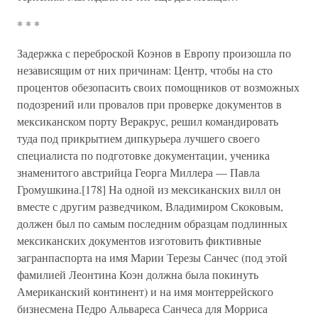
* * *
Задержка с переброской Коэнов в Европу произошла по
независящим от них причинам: Центр, чтобы на сто
процентов обезопасить своих помощников от возможных
подозрений или провалов при проверке документов в
мексиканском порту Веракрус, решил командировать
туда под прикрытием дипкурьера лучшего своего
специалиста по подготовке документации, ученика
знаменитого австрийца Георга Миллера — Павла
Громушкина.[178] На одной из мексиканских вилл он
вместе с другим разведчиком, Владимиром Скоковым,
должен был по самым последним образцам подлинных
мексиканских документов изготовить фиктивные
загранпаспорта на имя Марии Терезы Санчес (под этой
фамилией Леонтина Коэн должна была покинуть
Американский континент) и на имя монтеррейского
бизнесмена Педро Альвареса Санчеса для Морриса