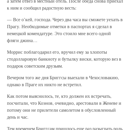
а затем отвез в местный отель. После обеда снова приехал
к ним и сообщил радостную весть:
— Все о’кей, господа. Через два часа вы сможете уехать в
Прагу. Необходимые отметки в паспортах я сделал в
немецкой комендатуре. Это стоило мне всего одной
фляги джина…
Моррис поблагодарил его, вручил ему за хлопоты
стодолларовую банкноту и бутылку виски, которую вез в
подарок советским друзьям.
Вечером того же дня Бриггсы выехали в Чехословакию,
однако в Праге их никто не встретил.
Как потом выяснилось, те, кто должен их встречать,
посчитали, что Коэнов, очевидно, арестовали в Женеве и
потому они не прилетели самолетом в обусловленный
день и час.
Тем временем Бриггсам пришлось еще раз разыграть роль