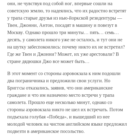
они, не чувствуя под собой ног, впервые сошли на
советскую землю, то надеялись, что их радостно встретят
у трапа старые друзья из нью-йоркской резидентуры —
Твен, Джонни, Антон, посадят в машину и повезут в
Москву. Однако прошло три минуты… пять… семь…
десять, у самолета никого уже не осталось, и тут они не
на шутку забеспокоились: почему никто их не встретил?
Где же Твен и Джонни? Может, их уже арестовали? В
стране дядюшки Джо все может быть…
В этот момент со стороны аэровокзала к ним подошли
два пограничника и предложили свои услуги. Но
Бриггсы отказались, заявив, что они американские
граждане и что им назначено место встречи у трапа
самолета. Прошло еще несколько минут, однако со
стороны аэровокзала никто не шел их встречать. Потом
подъехала голубая «Победа», и вышедший из нее
молодой человек на чистом английском языке предложил
подвезти в американское посольство.