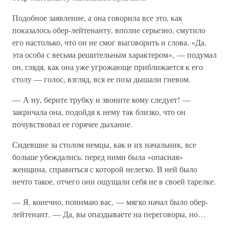
Подобное заявление, а она говорила все это, как
показалось обер-лейтенанту, вполне серьезно, смутило
его настолько, что он не смог выговорить и слова. «Да,
эта особа с весьма решительным характером», — подумал
он, глядя, как она уже угрожающе приближается к его
столу — голос, взгляд, вся ее поза дышали гневом.
— А ну, берите трубку и звоните кому следует! —
закричала она, подойдя к нему так близко, что он
почувствовал ее горячее дыхание.
Сидевшие за столом немцы, как и их начальник, все
больше убеждались: перед ними была «опасная»
женщина, справиться с которой нелегко. В ней было
нечто такое, отчего они ощущали себя не в своей тарелке.
— Я, конечно, понимаю вас, — мягко начал было обер-
лейтенант. — Да, вы опаздываете на переговоры, но…