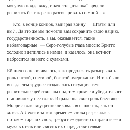
могучую поддержку, иначе эта „пташка“ вряд ли
решилась бы так резко разговаривать со мной…»
— Кто, в конце концов, выиграл войну — Штаты или
вы?.. Да это же мы помогли вам сохранить свою нацию,
государственность, а вы, оказывается, такие
неблагодарные! — Серо-голубые глаза миссис Бриггс
холодно вцепились в немца, и казалось, она вот-вот
набросится на него с кулаками.
Ей ничего не оставалось, как продолжать разыгрывать
роль наглой, спесивой, богатой американки. И так было
всегда: чем труднее создавалась ситуация, тем
решительнее действовала она, тем громче и убедительнее
становился у нее голос. Играла она свою роль блестяще.
Моррис тоже внутренне ликовал: все шло так, как он
хотел. А Леонтина тем временем снова разразилась
потоком горячих слов, требуя немедленно отправить ее и
мужа в отель или связать их с представителями