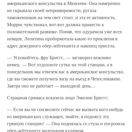
американского консульства в Мюнхене. Она намеренно
не скрывала своей непримиримости, ругала
таможенников на чем свет стоит, и эта ее активность,
Моррис чувствовал, вот-вот должна привести к
положительной развязке. Поняв, что одурачила уже всех
немцев, Леонтина пробормотала какие-то проклятия в
адрес дежурного обер-лейтенанта и наконец присела.
— Успокойтесь, фру Бриггс, — заговорил вежливо
немец. — Вот отдохните сутки на этой станции, а в
понедельник мы отвезем вас в американское консульство,
где вы сможете получить визу на въезд в Чехословакию.
Завтра оно не работает — выходной день…
Страшная гримаса исказила лицо Эмилии Бриггс:
— Если вы не соизволите сейчас же вызвать кого-нибудь
из американских служащих, знайте, я подожгу эту
грязную станцию! — Она поднялась со стула и погрозила
обер-лейтенанту маленьким кулачком.