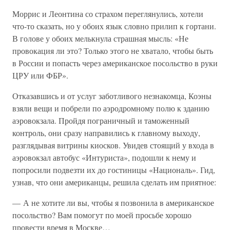
Моррис и Леонтина со страхом переглянулись, хотели
что-то сказать, но у обоих язык словно прилип к гортани.
В голове у обоих мелькнула страшная мысль: «Не
провокация ли это? Только этого не хватало, чтобы быть
в России и попасть через американское посольство в руки
ЦРУ или ФБР».
Отказавшись и от услуг заботливого незнакомца, Коэны
взяли вещи и побрели по аэродромному полю к зданию
аэровокзала. Пройдя пограничный и таможенный
контроль, они сразу направились к главному выходу,
разглядывая витрины киосков. Увидев стоящий у входа в
аэровокзал автобус «Интуриста», подошли к нему и
попросили подвезти их до гостиницы «Националь». Гид,
узнав, что они американцы, решила сделать им приятное:
— А не хотите ли вы, чтобы я позвонила в американское
посольство? Вам помогут по моей просьбе хорошо
провести время в Москве…