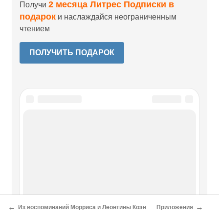
2 месяца Литрес Подписки в
Получи
подарок
и наслаждайся неограниченным
чтением
ПОЛУЧИТЬ ПОДАРОК
Читайте также
Из воспоминаний Леонтины Коэн
Из воспоминаний Леонтины Коэн Когда мы впервые
встретились с Моррисом, он показался мне чуть ли не
святым человеком. Я предпочла тогда поостеречься его,
←
→
потому что люди с ликами святых угодников часто
Из воспоминаний Морриса и Леонтины Коэн
Приложения