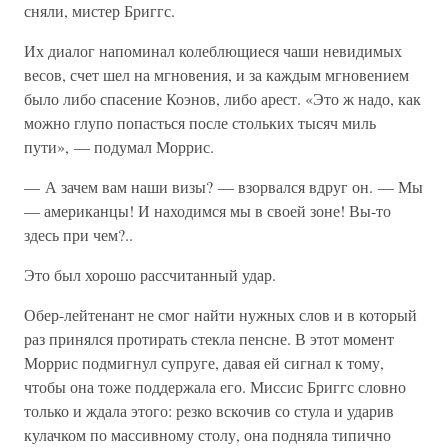
сняли, мистер Бриггс.
Их диалог напоминал колеблющиеся чаши невидимых
весов, счет шел на мгновения, и за каждым мгновением
было либо спасение Коэнов, либо арест. «Это ж надо, как
можно глупо попасться после стольких тысяч миль
пути», — подумал Моррис.
— А зачем вам наши визы? — взорвался вдруг он. — Мы
— американцы! И находимся мы в своей зоне! Вы-то
здесь при чем?..
Это был хорошо рассчитанный удар.
Обер-лейтенант не смог найти нужных слов и в который
раз принялся протирать стекла пенсне. В этот момент
Моррис подмигнул супруге, давая ей сигнал к тому,
чтобы она тоже поддержала его. Миссис Бриггс словно
только и ждала этого: резко вскочив со стула и ударив
кулачком по массивному столу, она подняла типично