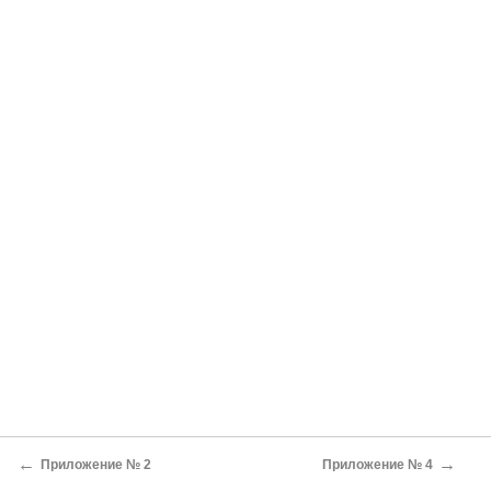
←
→
Приложение № 2
Приложение № 4