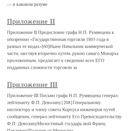
— в каковом разуме
Приложение II
Приложение II Предисловие графа Н.П. Румянцева к
обозрению «Государственная торговля 1803 года в
разных ее видах»[60]Ныне Начальник коммерческой
части, шествуя вторично путем, рукою самаго Монарха
проложенным, предлагает к сведению всех ЕГО
подданных сложности торговли за
Приложение III
Приложение III Письмо графа Н.П. Румянцева генерал-
лейтенанту Ф.П. Деволану{208}Генеральному
инспектору и члену совета Корпуса инженеров путей
сообщения, генерал-лейтенанту Его Превосходительству
Ф.П. ДеволануМилостивый государь мой Франц
Павлович!Получив от Министра