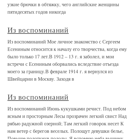
узкие брючки в обтяжку, чего английские женщины
пятидесятых годов никогда
Из воспоминаний
Из воспоминаний Мое личное знакомство с Сергеем
Есениным относится к началу его творчества, когда ему
было только 17 лет.В 1912 – 13 г. я заболел, и мои
встречи с Есениным оборвались вследствие отъезда
моего за границу.В феврале 1914 г. я вернулся из
Швейцарии в Москву. Заходя в
Из воспоминаний
Из воспоминаний Июнь кукушками речист. Под небом
ясным и просторным Лесы прозрачен легкий свист Над
рябью радужной озерной; Там легкий говорок несет К
нам ветер с берегов веселых. Полощут девушки белье,
Повыше подоткнув подолы. Я вспомню неба вышину,