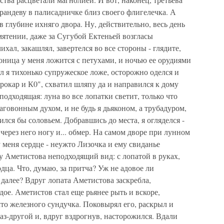
е рандеву в палисадничке близ своего флигелечка. А
 глубине ихняго двора. Ну, действительно, весь день
мятении, даже за Сугубой Ектеньей возгласы
хал, закашлял, завертелся во все стороны - глядите,
коница у меня ложится с петухами, и ночью ее орудиями
ул я тихонько супружеское ложе, осторожно оделся и
рокар и К0", схватил шляпу да и направился к дому
подходящая: луна во все лопатки светит, только что
говонным духом, и не будь я дьяконом, а трубадуром,
ился бы соловьем. Добравшись до места, я огляделся -
 через него ногу и... обмер. На самом дворе при лунном
 меня сердце - неужто Лизочка и ему свиданье
 у Аметистова неподходящий вид: с лопатой в руках,
дца. Что, думаю, за притча? Уж не адовое ли
 далее? Вдруг лопата Аметистова заскребла,
дое. Аметистов стал еще рьянее рыть и вскоре,
что железного сундучка. Поковырял его, раскрыл и
раз-другой и, вдруг вздрогнув, насторожился. Вдали