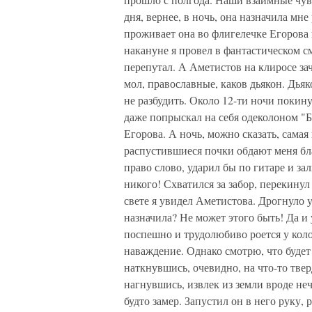
дня, вернее, в ночь, она назначила мн
проживает она во флигелечке Егорова в
накануне я провел в фантастическом с
перепутал. А Аметистов на клиросе зачи
мол, православные, каков дьякон. Дья
не разбудить. Около 12-ти ночи покин
даже попрыскал на себя одеколоном "Б
Егорова. А ночь, можно сказать, самая 
распустившиеся почки обдают меня бла
право слово, ударил бы по гитаре и зал
никого! Схватился за забор, перекинул
свете я увидел Аметистова. Дрогнуло у
назначила? Не может этого быть! Да и
поспешно и трудолюбиво роется у коло
наваждение. Однако смотрю, что будет
наткнувшись, очевидно, на что-то твер
нагнувшись, извлек из земли вроде не
будто замер. Запустил он в него руку, 