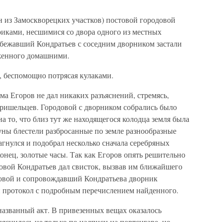
н из Замоскворецких участков) постовой городовой
иками, несшимися со двора одного из местных
ибежавший Кондратьев с соседним дворником застали
женного домашними.
, беспомощно потрясая кулаками.
 Егоров не дал никаких разъяснений, стремясь,
пришельцев. Городовой с дворником собрались было
а то, что близ тут же находящегося колодца земля была
луны блестели разбросанные по земле разнообразные
гнулся и подобрал несколько сначала серебряных
конец, золотые часы. Так как Егоров опять решительно
одовой Кондратьев дал свисток, вызвав им ближайшего
овой и сопровождавший Кондратьева дворник
 протокол с подробным перечислением найденного.
званный акт. В привезенных вещах оказалось
яснилось не только по надписи на портсигаре, но