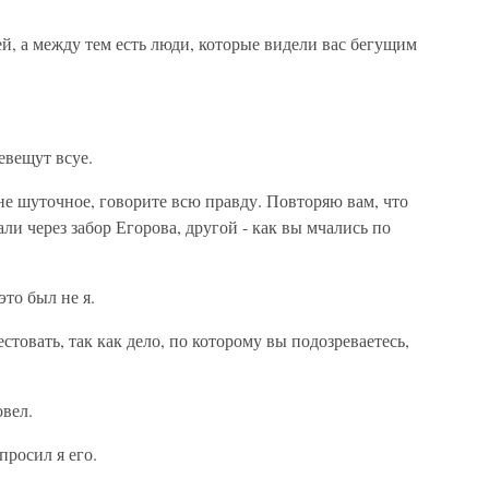
ей, а между тем есть люди, которые видели вас бегущим
евещут всуе.
не шуточное, говорите всю правду. Повторяю вам, что
али через забор Егорова, другой - как вы мчались по
то был не я.
стовать, так как дело, по которому вы подозреваетесь,
вел.
просил я его.