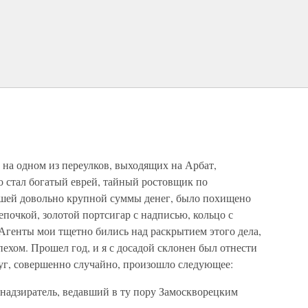
на одном из переулков, выходящих на Арбат,
о стал богатый еврей, тайный ростовщик по
вшей довольно крупной суммы денег, было похищено
цепочкой, золотой портсигар с надписью, кольцо с
Агенты мои тщетно бились над раскрытием этого дела,
пехом. Прошел год, и я с досадой склонен был отнести
руг, совершенно случайно, произошло следующее:
адзиратель, ведавший в ту пору Замоскворецким