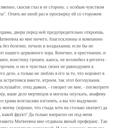
зменно, скосив глаз в ее сторону, с особым чувством
ы". Опять же иной раз и просвирку ей со сторожем
храма, двери перед ней предупредительно откроешь,
 Матвеевна ко мне ничего, благосклонны и компанию
 без болезни, печали и воздыхания, если бы не
т нашего церковного хора. Конечно, я христианин, и
ешен, воистину грешен, каюсь, не возлюбил я регента -
прочим, и он в чувствах своих не равнодушен к
о дело, а только не люблю я его за то, что норовит в
ак встретимся вместе, втроем, так этот богохульник
слушайте, отец дьякон, - говорит он мне, - посмотрите
лер, ваше дело мертвецов в могилы опускать, анафему
з храма возгласами изгонять, а вы что выдумали:
 моему (хорошо, что стыда хоть на столько хватает) да
с, какой фрукт! Да только напрасно он под меня
Лизавета Матвеевна мне отдавала явный преферанс. Так
тва расцветали магнолией. И вот, наконец, третьева