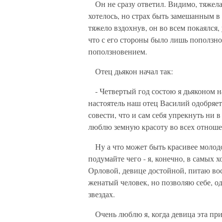
Он не сразу ответил. Видимо, тяжелая
хотелось, но страх быть замешанным в
тяжело вздохнув, он во всем покаялся, 
что с его стороны было лишь поползнов
поползновением.
Отец дьякон начал так:
- Четвертый год состою я дьяконом на
настоятель наш отец Василий одобряет
совести, что и сам себя упрекнуть ни в
люблю земную красоту во всех отноше
Ну а что может быть красивее молодо
подумайте чего - я, конечно, в самых
Орловой, девице достойной, питаю вос
женатый человек, но позволяю себе, од
звездах.
Очень люблю я, когда девица эта при