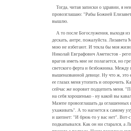
Тогда, читая записки о здравии, я неи
провозглашаю: "Рабы Божией Елизавет
вышлю.
А то после Богослужения, выходя из 
дескать, антре, пожалуйста. Лизавета
мою не избегают. И текла бы моя жизнь
Николай Евграфович Аметистов - реген
врагов иметь мне не полагается, но гр
светского ферта и безбожника. Между 
вышеназванной девице. Ну что ж, это ег
ее глазах меня утопить и опорочить. К
сейчас же норовит подцепить меня. "По
на себя хорошенько - ну какой вы кава
Мазепе провозглашать да оглашенных и
ухаживать". А то нагнется к самому уху
и шепнет: "И брюк-то у вас нет". Вот-
подкапывался. Как он ни старался, а 
прошло с полгода. Наши взаимные чувс