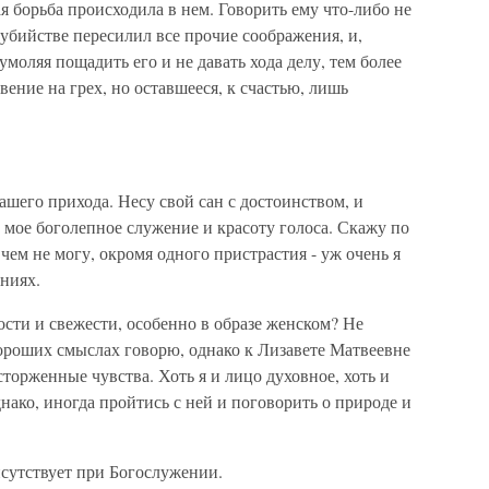
 борьба происходила в нем. Говорить ему что-либо не
 убийстве пересилил все прочие соображения, и,
умоляя пощадить его и не давать хода делу, тем более
ение на грех, но оставшееся, к счастью, лишь
шего прихода. Несу свой сан с достоинством, и
 мое боголепное служение и красоту голоса. Скажу по
 чем не могу, окромя одного пристрастия - уж очень я
ниях.
сти и свежести, особенно в образе женском? Не
 хороших смыслах говорю, однако к Лизавете Матвеевне
торженные чувства. Хоть я и лицо духовное, хоть и
нако, иногда пройтись с ней и поговорить о природе и
сутствует при Богослужении.