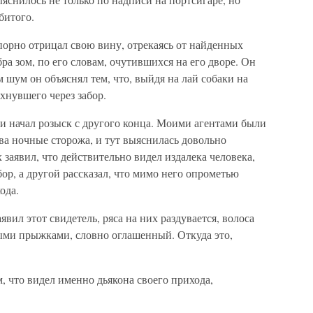
битого.
рно отрицал свою вину, отрекаясь от найденных
а зом, по его словам, очутившихся на его дворе. Он
 шум он объяснял тем, что, выйдя на лай собаки на
ахнувшего через забор.
и начал розыск с другого конца. Моими агентами были
 ночные сторожа, и тут выяснилась довольно
 заявил, что действительно видел издалека человека,
ор, а другой рассказал, что мимо него опрометью
ода.
вил этот свидетель, ряса на них раздувается, волоса
ыми прыжками, словно оглашенный. Откуда это,
, что видел именно дьякона своего прихода,