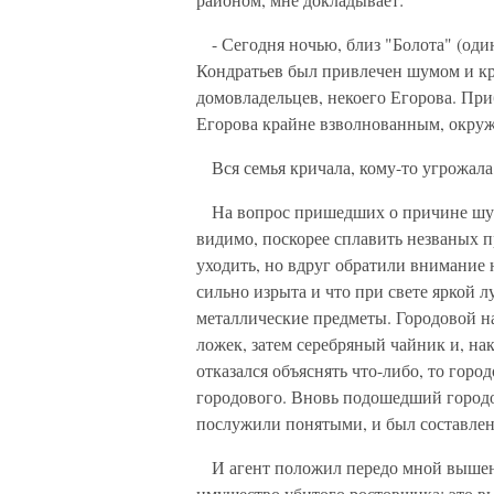
- Сегодня ночью, близ "Болота" (оди
Кондратьев был привлечен шумом и кр
домовладельцев, некоего Егорова. Пр
Егорова крайне взволнованным, окру
Вся семья кричала, кому-то угрожала
На вопрос пришедших о причине шума
видимо, поскорее сплавить незваных 
уходить, но вдруг обратили внимание н
сильно изрыта и что при свете яркой 
металлические предметы. Городовой на
ложек, затем серебряный чайник и, на
отказался объяснять что-либо, то гор
городового. Вновь подошедший город
послужили понятыми, и был составлен
И агент положил передо мной вышена
имущество убитого ростовщика; это вы