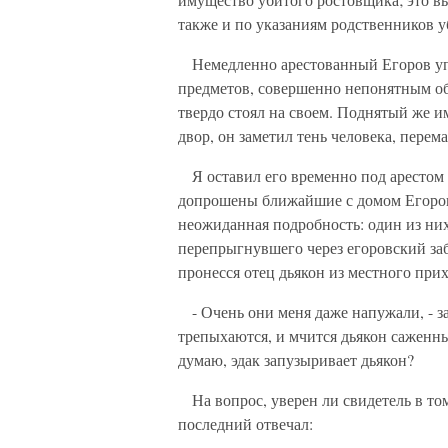
также и по указаниям родственников у
Немедленно арестованный Егоров упо
предметов, совершенно непонятным обр
твердо стоял на своем. Поднятый же им
двор, он заметил тень человека, перем
Я оставил его временно под арестом 
допрошены ближайшие с домом Егорова
неожиданная подробность: один из них
перепрыгнувшего через егоровский заб
пронесся отец дьякон из местного прих
- Очень они меня даже напужали, - зая
трепыхаются, и мчится дьякон саженн
думаю, эдак запузыривает дьякон?
На вопрос, уверен ли свидетель в том
последний отвечал: