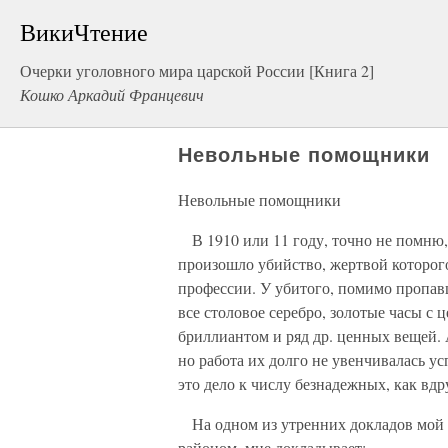
ВикиЧтение
Очерки уголовного мира царской России [Книга 2]
Кошко Аркадий Францевич
Невольные помощники
Невольные помощники
В 1910 или 11 году, точно не помню, 
произошло убийство, жертвой которог
профессии. У убитого, помимо пропа
все столовое серебро, золотые часы с 
бриллиантом и ряд др. ценных вещей. 
но работа их долго не увенчивалась ус
это дело к числу безнадежных, как вд
На одном из утренних докладов мой н
районом, мне докладывает: