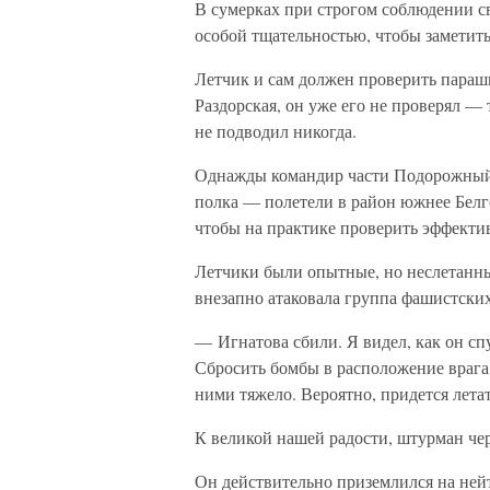
В сумерках при строгом соблюдении с
особой тщательностью, чтобы заметит
Летчик и сам должен проверить параш
Раздорская, он уже его не проверял —
не подводил никогда.
Однажды командир части Подорожный
полка — полетели в район южнее Белг
чтобы на практике проверить эффектив
Летчики были опытные, но неслетанны
внезапно атаковала группа фашистских
— Игнатова сбили. Я видел, как он с
Сбросить бомбы в расположение врага 
ними тяжело. Вероятно, придется лета
К великой нашей радости, штурман чер
Он действительно приземлился на нейт