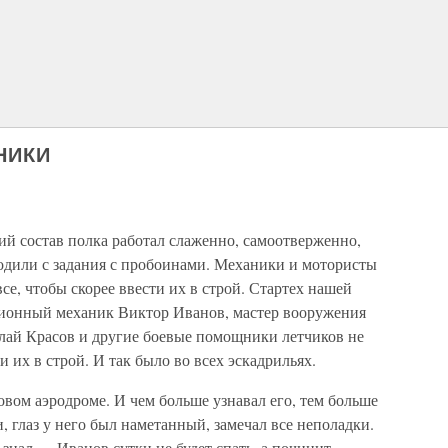
НИКИ
кий состав полка работал слаженно, самоотверженно,
ходили с задания с пробоинами. Механики и мотористы
се, чтобы скорее ввести их в строй. Стартех нашей
ионный механик Виктор Иванов, мастер вооружения
лай Красов и другие боевые помощники летчиков не
и их в строй. И так было во всех эскадрильях.
вом аэродроме. И чем больше узнавал его, тем больше
, глаз у него был наметанный, замечал все неполадки.
знал — Иванов сутки не будет спать, а починит.