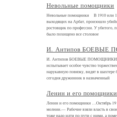
Невольные помощники
Невольные помощники В 1910 или 11 г
выходящих на Арбат, произошло убийс
ростовщик по профессии. У убитого, 
было похищено все столовое
И. Антипов БОЕВЫЕ
И. Антипов БОЕВЫЕ ПОМОЩНИКИ В д
испытывает особое чувство торжестве
нарукавную повязку, видят в шахтере 
сегодня дружинник в назначенный
Ленин и его помощник
Ленин и его помощники …Октябрь 1917
молнии.— Рабочие взяли власть в сво
тоже надо идти по пути с ними, а пом