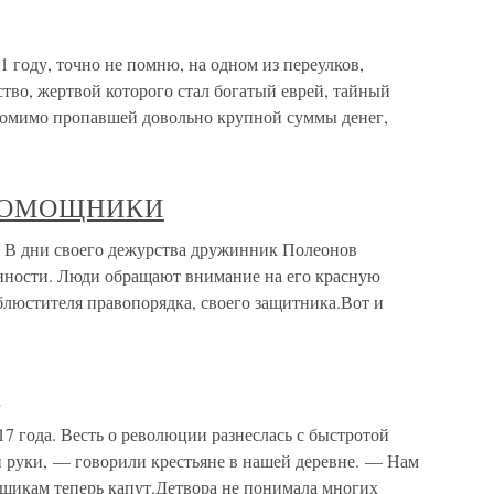
оду, точно не помню, на одном из переулков,
тво, жертвой которого стал богатый еврей, тайный
помимо пропавшей довольно крупной суммы денег,
 ПОМОЩНИКИ
ни своего дежурства дружинник Полеонов
нности. Люди обращают внимание на его красную
блюстителя правопорядка, своего защитника.Вот и
и
 года. Весть о революции разнеслась с быстротой
и руки, — говорили крестьяне в нашей деревне. — Нам
ещикам теперь капут.Детвора не понимала многих