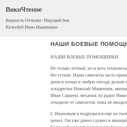
ВикиЧтение
Верность Отчизне. Ищущий боя
Кожедуб Иван Никитович
НАШИ БОЕВЫЕ ПОМОЩ
НАШИ БОЕВЫЕ ПОМОЩНИКИ
Не только летный, но и весь техничес
без устали. Наши самолеты часто при
днем и ночью в любую погоду делали в
эскадрильи Николай Машенцев, авиац
Иван Саранча, механик по радио Нико
отходили от самолетов, пока не вводил
С Ивановым я подружился еще на тыло
ценил. Он уже давно служил в авиации
Если мой самолет получал пробоину, я 