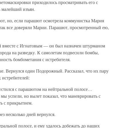
ветомаскировки приходилось просматривать его с
ь малейший изъян.
ют, но, если парашют осмотрела коммунистка Мария
 так все доверяли Марии. Парашют, просмотренный ею,
 вместе с Игнатовым — он был назначен штурманом
орода на разведку. К самолетам подвесили бомбы,
ность бомбометания с истребителя.
е. Вернулся один Подорожный. Рассказал, что их пару
 истребителей:
пустился с парашютом на нейтральной полосе…
мы успели, но вылет показал, что маневрировать с
ть с прикрытием.
ез несколько дней вернулся.
ральной полосе, и ему удалось добежать до наших