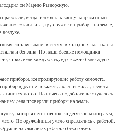
лагодарил он Марию Раздорскую.
работали, когда подходил к концу напряженный
точенно готовили к утру оружие и приборы на земле,
 воздухе.
кому составу зимой, в стужу: в холодных палатках и
 металла и бензина. Но наши боевые помощники
ечно, страх: ведь каждую секунду можно было ждать
рают приборы, контролирующие работу самолета.
а прибор вдруг не покажет давления масла, тревога
заклинится мотор. Но ничего подобного не случалось.
нанием дела проверяли приборы на земле.
 пушку, которая весит несколько десятков килограмм,
а место. Но оружейницы умело справлялись с работой,
Оружие на самолетах работало безотказно.