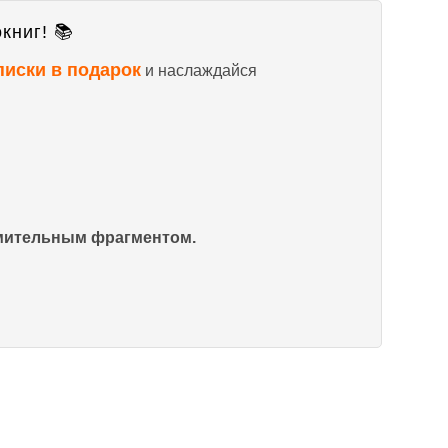
книг! 📚
писки в подарок
и наслаждайся
омительным фрагментом.