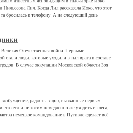
самым известным ясновидящим в Нью-Йорке Йоко
и Нильссона Лил. Когда Лил рассказала Иоко, что этот
 та бросилась к телефону. А на следующий день
щники
ь Великая Отечественная война. Первыми
 стали люди, которые уходили в тыл врага в составе
трядов. В случае оккупации Московской области Зоя
озбуждение, радость, задор, вызванные первым
, что есл и не хотим немедленно же уходить из леса,
завтра немецкое командование в Путивле сделает всё