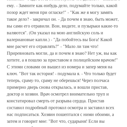
ему. - Замните как-нибудь дело, подумайте только, какой
позор ждет меня при огласке!" - "Как же я могу замять
такое дело? - закричал он. - Да почем я знаю, быть может,
вы сами его отравили. Вон, видите, и пузырьки какие-то
валяются". (Он указал на мою английскую соль и
валериановые капли.) - "Да побойтесь вы Бога! Какой
мне расчет его отравлять?" - "Мало ли там что!
Приревновать могли, да и почем я знаю? Нет уж, вы как
хотите, а я пошлю за приставом и полицейским врачом!"
С этими словами он вышел из номера и запер меня на
ключ. "Вот так история! - подумала я. - Что только будет
теперь, сраму-то, сраму не оберешься! Через полчаса
примерно дверь снова открылась, и вошли пристав,
доктор и хозяин. Врач осмотрел внимательно труп и
констатировал смерть от разрыва сердца. Пристав
составил подробный протокол осмотра и заставил всех
нас подписаться. Хозяин пошептался с ними обоими, а
затем и говорит мне: "Вот что, сударыня! Если вы