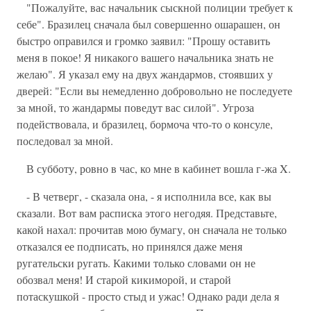
"Пожалуйте, вас начальник сыскной полиции требует к
себе". Бразилец сначала был совершенно ошарашен, он
быстро оправился и громко заявил: "Прошу оставить
меня в покое! Я никакого вашего начальника знать не
желаю". Я указал ему на двух жандармов, стоявших у
дверей: "Если вы немедленно добровольно не последуете
за мной, то жандармы поведут вас силой". Угроза
подействовала, и бразилец, бормоча что-то о консуле,
последовал за мной.
В субботу, ровно в час, ко мне в кабинет вошла г-жа X.
- В четверг, - сказала она, - я исполнила все, как вы
сказали. Вот вам расписка этого негодяя. Представьте,
какой нахал: прочитав мою бумагу, он сначала не только
отказался ее подписать, но принялся даже меня
ругательски ругать. Какими только словами он не
обозвал меня! И старой кикиморой, и старой
потаскушкой - просто стыд и ужас! Однако ради дела я