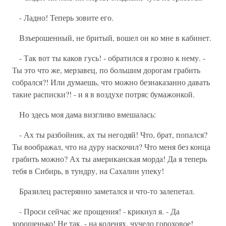
- Ладно! Теперь зовите его.
Взъерошенный, не бритый, вошел он ко мне в кабинет.
- Так вот ты каков гусь! - обратился я грозно к нему. -
Ты это что же, мерзавец, по большим дорогам грабить
собрался?! Или думаешь, что можно безнаказанно давать
такие расписки?! - и я в воздухе потряс бумажонкой.
Но здесь моя дама визгливо вмешалась:
- Ах ты разбойник, ах ты негодяй! Что, брат, попался?
Ты воображал, что на дуру наскочил? Что меня без конца
грабить можно? Ах ты американская морда! Да я теперь
тебя в Сибирь, в тундру, на Сахалин упеку!
Бразилец растерянно заметался и что-то залепетал.
- Проси сейчас же прощения! - крикнул я. - Да
хорошенько! Не так, - на коленях, чучело гороховое!