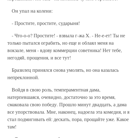
Он упал на колени:
- Простите, простите, сударыня!
- Что-о-о? Простите! - взвыла г-жа X. - Не-е-ет! Ты не
только пытался ограбить, но еще и облаял меня на
вокзале, меня - вдову коммерции советника! Нет тебе,
негодяй, прощения, и все тут!
Бразилец принялся снова умолять, но она казалась
непреклонной.
Войдя в свою роль, темпераментная дама,
натерпевшаяся, очевидно, достаточно за это время,
смаковала свою победу. Прошло минут двадцать, а дама
все упорствовала. Мне, наконец, надоела эта комедия, и я
стал подмигивать ей: дескать, пора, прощайте уже. Какое
там!