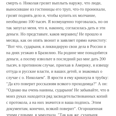
смерть о. Николая грозит выплыть наружу, что люди,
выносившие из гостиницы его труп, что-то пронюхали,
грозят поднять дело и, чтобы купить их молчание,
необходимо 100 тысяч. Я возмущенно торговалась, но он
так запугал меня, что я, наконец, согласилась дать и эти
деньги. Но представьте, каков мерзавец! Не прошло и
месяца, как он опять звонит и заявляет прямо начистоту:
"Вот что, сударыня, я ликвидирую свои дела в России и
на днях уезжаю в Бразилию. На родине мне понадобятся
деньги, а посему извольте в последний раз мне дать 200
тысяч, в противном случае, приехав в Америку, я извещу
оттуда и русские власти, и ваших детей, и знакомых о
случае с о. Николаем". В ярости я ему крикнула в трубку:
"Да кто поверит россказням всякого проходимца?" А он:
"Однако вы очень наивны, сударыня! Не забывайте, что в
моих руках находится ряд засвидетельствованных копий
с протокола, а на них значится и ваша подпись. Этим
документам, конечно, всякий поверит". Огорошенная
этими словами, я замолчала. "Так как же, сударыня,