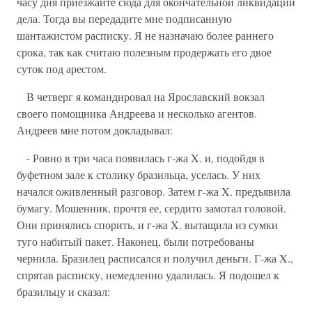
часу дня приезжайте сюда для окончательной ликвидации
дела. Тогда вы передадите мне подписанную
шантажистом расписку. Я не назначаю более раннего
срока, так как считаю полезным продержать его двое
суток под арестом.
В четверг я командировал на Ярославский вокзал
своего помощника Андреева и несколько агентов.
Андреев мне потом докладывал:
- Ровно в три часа появилась г-жа X. и, подойдя в
буфетном зале к столику бразильца, уселась. У них
начался оживленный разговор. Затем г-жа X. предъявила
бумагу. Мошенник, прочтя ее, сердито замотал головой.
Они принялись спорить, и г-жа X. вытащила из сумки
туго набитый пакет. Наконец, были потребованы
чернила. Бразилец расписался и получил деньги. Г-жа X.,
спрятав расписку, немедленно удалилась. Я подошел к
бразильцу и сказал: