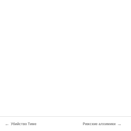
←
→
Убийство Тиме
Рижские алхимики