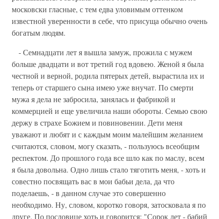
московски гласные, с тем едва уловимым оттенком
известной уверенности в себе, что присуща обычно очень
богатым людям.
- Семнадцати лет я вышла замуж, прожила с мужем
больше двадцати и вот третий год вдовею. Женой я была
честной и верной, родила пятерых детей, вырастила их и
теперь от старшего сына имею уже внучат. По смерти
мужа я дела не забросила, занялась и фабрикой и
коммерцией и еще увеличила наши обороты. Семью свою
держу в страхе Божием и повиновении. Дети меня
уважают и любят и с каждым моим малейшим желанием
считаются, словом, могу сказать, - пользуюсь всеобщим
респектом. До прошлого года все шло как по маслу, всем
я была довольна. Одно лишь стало тяготить меня, - хоть и
совестно посвящать вас в мои бабьи дела, да что
поделаешь, - в данном случае это совершенно
необходимо. Ну, словом, коротко говоря, затосковала я по
друге. По пословице хоть и говорится: "Сорок лет - бабий