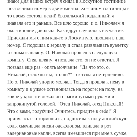
знаю! Для наших встреч я сняла в Лоскутной гостинице
постоянный номер в две комнаты. Хозяином гостиницы в
то время состоял некий бразильский подданный; я
знавала его и раньше. Все шло хорошо, и о. Николаем я
была вполне довольна. Как вдруг случилось несчастие.
Приехали мы с ним как-то в Лоскутную, прошли в наш
номер. Я подошла к зеркалу и стала развязывать вуалетку
и снимать шляпу. О. Николай прошел в следующую
комнату. Сняв шляпу, я позвала его, он не ответил. Я
позвала еще раз - опять молчание. "Да что это, о.
Николай, оглохли вы, что ли?" - сказала я нетерпеливо.
Но о. Николай упорно молчал. Тогда я прошла к нему в
комнату и в ужасе остановилась на пороге: на полу, на
ковре у кровати лежал он с раскинутыми руками и
запрокинутой головой. "Отец Николай, отец Николай!
Что с вами, голубчик! Очнитесь, придите в себя!" Я
принялась его тормошить, подносила к носу английскую
соль, смачивала виски одеколоном, вливала в рот
валериановые капли, всегда имевшиеся при мне в сумке,