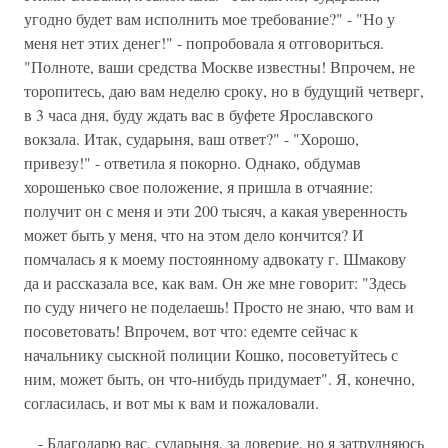
угодно будет вам исполнить мое требование?" - "Но у
меня нет этих денег!" - попробовала я отговориться.
"Полноте, ваши средства Москве известны! Впрочем, не
торопитесь, даю вам неделю сроку, но в будущий четверг,
в 3 часа дня, буду ждать вас в буфете Ярославского
вокзала. Итак, сударыня, ваш ответ?" - "Хорошо,
привезу!" - ответила я покорно. Однако, обдумав
хорошенько свое положение, я пришла в отчаяние:
получит он с меня и эти 200 тысяч, а какая уверенность
может быть у меня, что на этом дело кончится? И
помчалась я к моему постоянному адвокату г. Шмакову
да и рассказала все, как вам. Он же мне говорит: "Здесь
по суду ничего не поделаешь! Просто не знаю, что вам и
посоветовать! Впрочем, вот что: едемте сейчас к
начальнику сыскной полиции Кошко, посоветуйтесь с
ним, может быть, он что-нибудь придумает". Я, конечно,
согласилась, и вот мы к вам и пожаловали.
- Благодарю вас, сударыня, за доверие, но я затрудняюсь