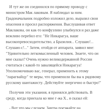
И тут же он соединился по прямому проводу с
министром Мак лаковым. Я наблюдал за ним.
Градоначальник подробно изложил дело, выразил свои
опасения и просил распоряжения. Выслушивая ответ
Маклакова, он как-то конфузливо улыбнулся и раз даже
вежливо перебил его: "Не Никарагуа, ваше
высокопревосходительство, а Бразилия... Слушаю!...
Слушаю-с!..." Затем, отойдя от аппарата, заявил мне:
"Удивительно легкомысленный человек. Знаете, что он
мне сказал? Очень нужно великодержавной России
считаться с какой-то завалящейся Никарагуа!
Уполномочиваю вас, генерал, применить к этому
"парагвайцу" те меры, что применили бы вы к рядовому
русскому шантажисту. Действуйте энергично и быстро!"
Получив эти указания, я принялся действовать. В
среду, когда приехала ко мне г-жа X., я сказал ей:
- Вот что мы сделаем. Завтра поезжайте на