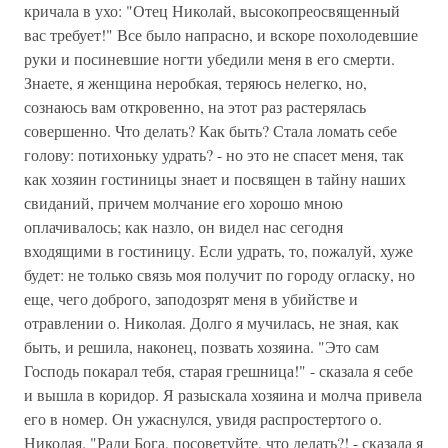
кричала в ухо: "Отец Николай, высокопреосвященный
вас требует!" Все было напрасно, и вскоре похолодевшие
руки и посиневшие ногти убедили меня в его смерти.
Знаете, я женщина неробкая, теряюсь нелегко, но,
сознаюсь вам откровенно, на этот раз растерялась
совершенно. Что делать? Как быть? Стала ломать себе
голову: потихоньку удрать? - но это не спасет меня, так
как хозяин гостиницы знает и посвящен в тайну наших
свиданий, причем молчание его хорошо мною
оплачивалось; как назло, он видел нас сегодня
входящими в гостиницу. Если удрать, то, пожалуй, хуже
будет: не только связь моя получит по городу огласку, но
еще, чего доброго, заподозрят меня в убийстве и
отравлении о. Николая. Долго я мучилась, не зная, как
быть, и решила, наконец, позвать хозяина. "Это сам
Господь покарал тебя, старая грешница!" - сказала я себе
и вышла в коридор. Я разыскала хозяина и молча привела
его в номер. Он ужаснулся, увидя распростертого о.
Николая. "Ради Бога, посоветуйте, что делать?! - сказала я