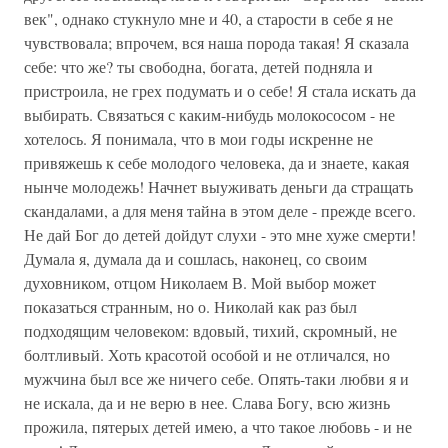
век", однако стукнуло мне и 40, а старости в себе я не
чувствовала; впрочем, вся наша порода такая! Я сказала
себе: что же? ты свободна, богата, детей подняла и
пристроила, не грех подумать и о себе! Я стала искать да
выбирать. Связаться с каким-нибудь молокососом - не
хотелось. Я понимала, что в мои годы искренне не
привяжешь к себе молодого человека, да и знаете, какая
нынче молодежь! Начнет выуживать деньги да стращать
скандалами, а для меня тайна в этом деле - прежде всего.
Не дай Бог до детей дойдут слухи - это мне хуже смерти!
Думала я, думала да и сошлась, наконец, со своим
духовником, отцом Николаем В. Мой выбор может
показаться странным, но о. Николай как раз был
подходящим человеком: вдовый, тихий, скромный, не
болтливый. Хоть красотой особой и не отличался, но
мужчина был все же ничего себе. Опять-таки любви я и
не искала, да и не верю в нее. Слава Богу, всю жизнь
прожила, пятерых детей имею, а что такое любовь - и не