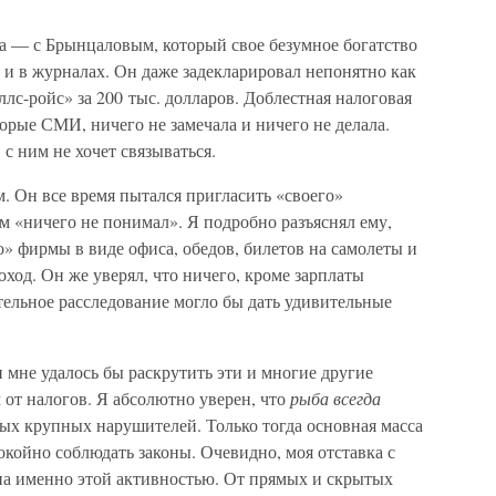
да — с Брынцаловым, который свое безумное богатство
 и в журналах. Он даже задекларировал непонятно как
с-ройс» за 200 тыс. долларов. Доблестная налоговая
рые СМИ, ничего не замечала и ничего не делала.
 с ним не хочет связываться.
 Он все время пытался пригласить «своего»
сам «ничего не понимал». Я подробно разъяснял ему,
о» фирмы в виде офиса, обедов, билетов на самолеты и
доход. Он же уверял, что ничего, кроме зарплаты
ательное расследование могло бы дать удивительные
 мне удалось бы раскрутить эти и многие другие
 от налогов. Я абсолютно уверен, что
рыба всегда
мых крупных нарушителей. Только тогда основная масса
окойно соблюдать законы. Очевидно, моя отставка с
на именно этой активностью. От прямых и скрытых