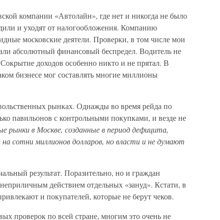
ской компании «Автолайн», где нет и никогда не было
одили и уходят от налогообложения. Компанию
дные московские деятели. Проверки, в том числе мои
али абсолютный финансовый беспредел. Водитель не
. Сокрытие доходов особенно никто и не прятал. В
аком бизнесе мог составлять многие миллионы
вольственных рынках. Однажды во время рейда по
ко павильонов с контрольными покупками, и везде не
е рынки в Москве, созданные в период дефицита,
а сотни миллионов долларов, но власти и не думают
чальный результат. Поразительно, но и граждан
 неприличным действием отдельных «зануд». Кстати, в
привлекают и покупателей, которые не берут чеков.
вых проверок по всей стране, многим это очень не