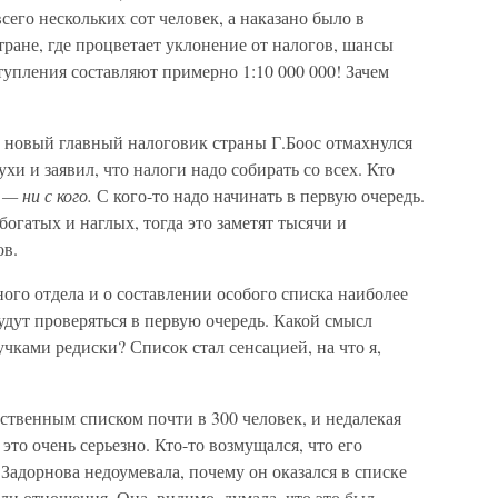
сего нескольких сот человек, а наказано было в
тране, где процветает уклонение от налогов, шансы
упления составляют примерно 1:10 000 000! Зачем
а новый главный налоговик страны Г.Боос отмахнулся
хи и заявил, что налоги надо собирать со всех. Кто
 — ни с кого.
С кого-то надо начинать в первую очередь.
богатых и наглых, тогда это заметят тысячи и
ов.
ого отдела и о составлении особого списка наиболее
удут проверяться в первую очередь. Какой смысл
чками редиски? Список стал сенсацией, на что я,
ственным списком почти в 300 человек, и недалекая
то очень серьезно. Кто-то возмущался, что его
.Задорнова недоумевала, почему он оказался в списке
ли отношения. Она, видимо, думала, что это был