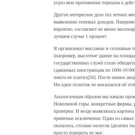
угроз мои противники перешли к дейс
Другое интересное дело тех летних ме
выявлению теневых доходов. Например
вероятно, составляет не менее миллиар
лучшем случае 1 процент.
Я организовал массовые и сплошные 
(например, высотное здание на площа
государственных служб стали обходить 
сдаваемых иностранцам по 1000-10 000
никто не платил[26]. После наших акц
Ни один политик не высказался об эт
Аналогичным образом мы начали прове
Николиной горы, конкретные фирмы, р
проверки. И везде выявлялась картина
приятные исключения. Один из самых 
оказалось, столько налогов (десятки т
просто поверить не мог.