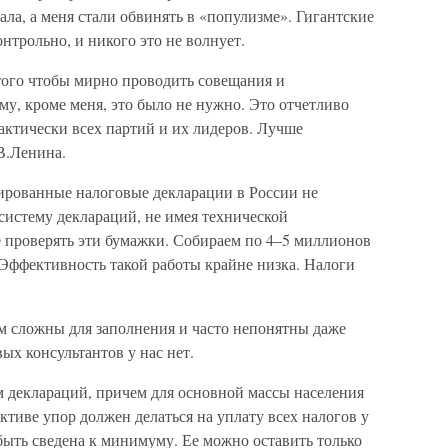
ала, а меня стали обвинять в «популизме». Гигантские
нтрольно, и никого это не волнует.
того чтобы мирно проводить совещания и
у, кроме меня, это было не нужно. Это отчетливо
актически всех партий и их лидеров. Лучше
В.Ленина.
мированные налоговые декларации в России не
истему деклараций, не имея технической
е проверять эти бумажки. Собираем по 4–5 миллионов
 Эффективность такой работы крайне низка. Налоги
м сложны для заполнения и часто непонятны даже
х консультантов у нас нет.
м деклараций, причем для основной массы населения
тиве упор должен делаться на уплату всех налогов у
быть сведена к минимуму. Ее можно оставить только