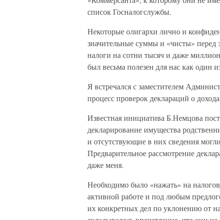
список Госналогслужбы.
Некоторые олигархи лично и конфиден
значительные суммы и «чисты» перед з
налоги на сотни тысяч и даже миллио
был весьма полезен для нас как один 
Я встречался с заместителем Админис
процесс проверок деклараций о дохода
Известная инициатива Б.Немцова пост
декларирование имущества родственн
и отсутствующие в них сведения могл
Предварительное рассмотрение декла
даже меня.
Необходимо было «нажать» на налогов
активной работе и под любым предлог
их конкретных дел по уклонению от на
складывалось впечатление, что они не