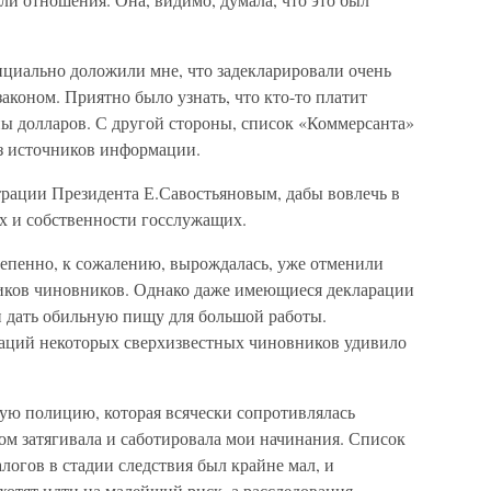
циально доложили мне, что задекларировали очень
аконом. Приятно было узнать, что кто-то платит
ны долларов. С другой стороны, список «Коммерсанта»
из источников информации.
трации Президента Е.Савостьяновым, дабы вовлечь в
х и собственности госслужащих.
епенно, к сожалению, вырождалась, уже отменили
иков чиновников. Однако даже имеющиеся декларации
и дать обильную пищу для большой работы.
раций некоторых сверхизвестных чиновников удивило
ую полицию, которая всячески сопротивлялась
ом затягивала и саботировала мои начинания. Список
логов в стадии следствия был крайне мал, и
 хотят идти на малейший риск, а расследования