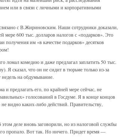
нием или в связи с личными и корпоративными
связано с В.Жириновским. Наши сотрудники доказали,
ей мере 600 тыс. долларов налогов с «подарков». Это
и получения им «в качестве подарков» десятков
ром!
го ломал комедию и даже предлагал заплатить 50 тыс.
). Я сказал, что он не сидит в тюрьме только из-за
ру недель на обдумывание.
ма и предлагать его, по крайней мере сейчас, не
правильных» голосований в Госдуме. Я в конце концов
то не видно каких-либо действий. Правительству,
б этом деле вновь заговорили, но из налоговой службы
го пропало. Вот так. Но ничего. Придет время —