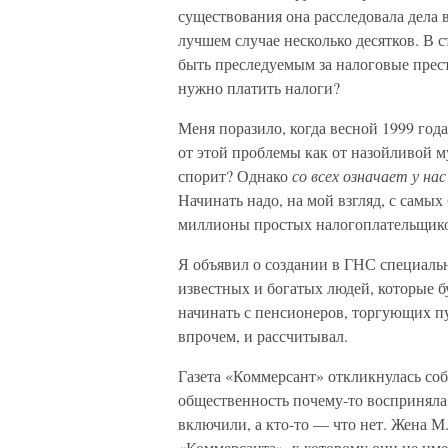
существования она расследовала дела в
лучшем случае несколько десятков. В с
быть преследуемым за налоговые прест
нужно платить налоги?
Меня поразило, когда весной 1999 год
от этой проблемы как от назойливой му
спорит? Однако
со всех означает у нас
Начинать надо, на мой взгляд, с самых 
миллионы простых налогоплательщик
Я объявил о создании в ГНС специальн
известных и богатых людей, которые б
начинать с пенсионеров, торгующих пу
впрочем, и рассчитывал.
Газета «Коммерсант» откликнулась соб
общественность почему-то восприняла э
включили, а кто-то — что нет. Жена М
«Коммерсанта», к которому они не име