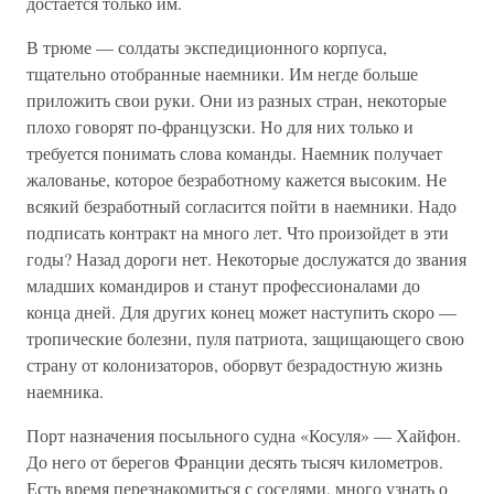
достается только им.
В трюме — солдаты экспедиционного корпуса,
тщательно отобранные наемники. Им негде больше
приложить свои руки. Они из разных стран, некоторые
плохо говорят по-французски. Но для них только и
требуется понимать слова команды. Наемник получает
жалованье, которое безработному кажется высоким. Не
всякий безработный согласится пойти в наемники. Надо
подписать контракт на много лет. Что произойдет в эти
годы? Назад дороги нет. Некоторые дослужатся до звания
младших командиров и станут профессионалами до
конца дней. Для других конец может наступить скоро —
тропические болезни, пуля патриота, защищающего свою
страну от колонизаторов, оборвут безрадостную жизнь
наемника.
Порт назначения посыльного судна «Косуля» — Хайфон.
До него от берегов Франции десять тысяч километров.
Есть время перезнакомиться с соседями, много узнать о