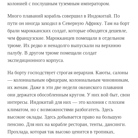
колонией с послушным туземным императором.
Много плаваний корабль совершил в Индокитай. По
пути он иногда заходил в Северную Африку. Там на борт
брали марокканских солдат, которые обходятся дешевле,
чем французские. Марокканцев помещали в отдельном
трюме. Их редко и ненадолго выпускали на верхнюю
палубу. В другом трюме помещали солдат
экспедиционного корпуса.
На борту господствует строгая иерархия. Каюты, салоны
— колониальным офицерам, колониальным чиновникам,
их женам. Даже в эти две недели океанского плавания
они держатся обособленным кругом. У них вой быт, свои
интересы. Индокитай для них — это колония с плохим
климатом, но с возможностями разбогатеть. Здесь
высокие оклады. Здесь добывается право на большую
пенсию. Для них на корабле ресторан, тенты, дансинги.
Прохлада, которая так высоко ценится в тропиках,