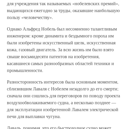
для учреждения так называемых «нобелевских премий»,
выдающихся ежегодно за труды, оказавшие наибольшую
пользу «человечеству».
Однако Альфред Нобель был несомненно талантливым
инженером: кроме динамита и бездымного пороха им
были изобретены искусственный шелк, искусственная
кожа, газовый двигатель. За всю жизнь им было взято
свыше восьмидесяти патентов на изобретения,
касавшиеся самых разнообразных областей техники и
промышленности.
Разносторонность интересов была основным моментом,
сблизившим Лаваля с Нобелем незадолго до его смерти;
сначала они сошлись для переговоров по поводу проекта
воздухообволакиваемого судна, а несколько позднее —
для эксплуатации изобретенной Лавалем электрической
печи для выплавки чугуна.
Лаваль, понимая, что его быстроходное судно может