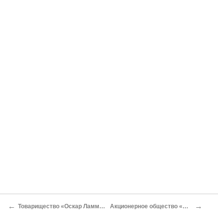
←
→
Товарищество «Оскар Ламм-младший»
Акционерное общество «Сепаратор»