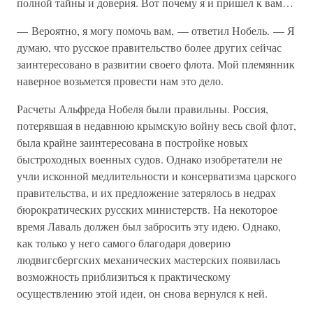
полной тайны и доверия. Вот почему я и пришел к вам…
— Вероятно, я могу помочь вам, — ответил Нобель. — Я
думаю, что русское правительство более других сейчас
заинтересовано в развитии своего флота. Мой племянник
наверное возьмется провести нам это дело.
Расчеты Альфреда Нобеля были правильны. Россия,
потерявшая в недавнюю крымскую войну весь свой флот,
была крайне заинтересована в постройке новых
быстроходных военных судов. Однако изобретатели не
учли исконной медлительности и консерватизма царского
правительства, и их предложение затерялось в недрах
бюрократических русских министерств. На некоторое
время Лаваль должен был забросить эту идею. Однако,
как только у него самого благодаря доверию
людвигсбергских механических мастерских появилась
возможность приблизиться к практическому
осуществлению этой идеи, он снова вернулся к ней.