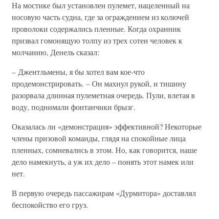
На мостике был установлен пулемет, нацеленный на
носовую часть судна, где за ограждением из колючей
проволоки содержались пленные. Когда охранник
призвал гомонящую толпу из трех сотен человек к
молчанию, Денель сказал:
– Джентльмены, я бы хотел вам кое-что
продемонстрировать. – Он махнул рукой, и тишину
разорвала длинная пулеметная очередь. Пули, влетая в
воду, поднимали фонтанчики брызг.
Оказалась ли «демонстрация» эффективной? Некоторые
члены призовой команды, глядя на спокойные лица
пленных, сомневались в этом. Но, как говорится, наше
дело намекнуть, а уж их дело – понять этот намек или
нет.
В первую очередь пассажирам «Дурмитора» доставлял
беспокойство его груз.