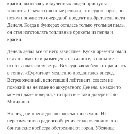
краски, вызывая у измученных людей приступы
тошноты. Сначала пленные решили, что судно горит, но
потом поняли: это очередной продукт изобретательности
Денеля. Когда в бункерах осталась только угольная пыль,
он стал изготовлять топливные брикеты из пепла и
краски.
Денель делал все от него зависящее. Куски брезента были
связаны вместе и размещены на салинге, в попытке
использовать силу ветра. Вся судовая мебель отправилась
в топку. «Дурмитор» медленно продвигался вперед.
Встревоженный, вспотевший лейтенант, совсем не
похожий на неизменно аккуратного Денеля, в какой-то
момент даже поверил, что приз все-таки доберется до
Могадишо.
Но неудачи преследовали злосчастное судно. Из
перехваченного радиосообщения стало очевидно, что
британские крейсера обстреливают город. Убежище