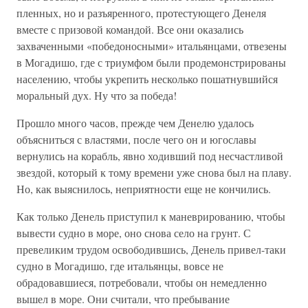
пленных, но и разъяренного, протестующего Денеля
вместе с призовой командой. Все они оказались
захваченными «победоносными» итальянцами, отвезены
в Могадишо, где с триумфом были продемонстрированы
населению, чтобы укрепить несколько пошатнувшийся
моральный дух. Ну что за победа!
Прошло много часов, прежде чем Денелю удалось
объясниться с властями, после чего он и югославы
вернулись на корабль, явно ходивший под несчастливой
звездой, который к тому времени уже снова был на плаву.
Но, как выяснилось, неприятности еще не кончились.
Как только Денель приступил к маневрированию, чтобы
вывести судно в море, оно снова село на грунт. С
превеликим трудом освободившись, Денель привел-таки
судно в Могадишо, где итальянцы, вовсе не
обрадовавшиеся, потребовали, чтобы он немедленно
вышел в море. Они считали, что пребывание