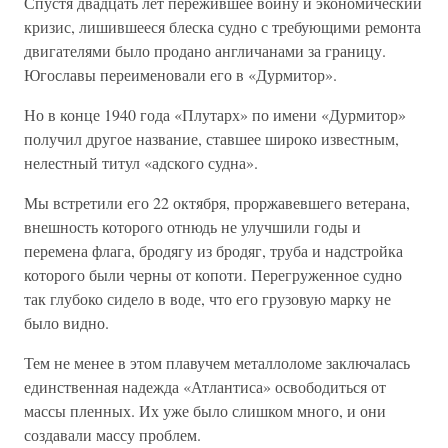
Спустя двадцать лет пережившее войну и экономический
кризис, лишившееся блеска судно с требующими ремонта
двигателями было продано англичанами за границу.
Югославы переименовали его в «Дурмитор».
Но в конце 1940 года «Плутарх» по имени «Дурмитор»
получил другое название, ставшее широко известным,
нелестный титул «адского судна».
Мы встретили его 22 октября, проржавевшего ветерана,
внешность которого отнюдь не улучшили годы и
перемена флага, бродягу из бродяг, труба и надстройка
которого были черны от копоти. Перегруженное судно
так глубоко сидело в воде, что его грузовую марку не
было видно.
Тем не менее в этом плавучем металлоломе заключалась
единственная надежда «Атлантиса» освободиться от
массы пленных. Их уже было слишком много, и они
создавали массу проблем.