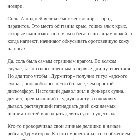
ноздри.
Соль. А под ней великое множество нор – город
паразитов. Это место обитания крыс, тощих злых крыс,
которые выползают по ночам и бегают по лицам людей, а
когда наглеют, начинают обкусывать ороговевшую кожу
на ногах.
Да, соль была самым страшным врагом. Во всяком
случае, так казалось пленным в первые дни путешествия.
Но для того чтобы «Дурмитор» получил титул «адского
судна», понадобилось нечто больше, чем простой
дискомфорт. Настоящий дьявол жил в бункерах судна,
дьявол, превративший скудную диету в голодовку,
дьявол, растянувший пятнадцать дней ожидаемых
неприятностей в двадцать девять суток сущего ада.
Кто-то проворачивал свои личные делишки в начале
рейса «Дурмитора». Кто-то смошенничал со снабжением