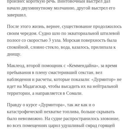
произнес короткую речь. Винтовочный выстрел дал
начало двухминутному молчанию, другой выстрел его
завершил.
После этого жизнь, вернее, существование продолжилось
своим чередом. Судно шло по экваториальной штилевой
полосе со скоростью 3 узла. Морская поверхность была
спокойной, словно стекло, вода, казалось, прилипала к
днищу.
Маклеод, второй помощник с «Кеммендайна», за время
пребывания в плену смастеривший секстан, вел
наблюдения и расчеты, которые показали: «Дурмитор» не
идет на Мадагаскар, чтобы высадить их на нейтральной
территории, а направляется в Сомали.
Правду о курсе «Дурмитора», так же как и о
катастрофической нехватке топлива, больше скрывать
было невозможно. На судне распространилось зловоние,
во всех помещениях царил удушливый смрад горящей