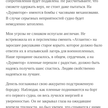
сопротивления будет подавлена. Не рассчитывайте, что
сможете одержать верх, не стоит даже пытаться. На
«Дурмиторе» имеются бомбы с часовыми механизмами.
В случае серьезных неприятностей судно будет
немедленно затоплено.
Мои угрозы не слишком испугали англичан. Не
встревожила их и перспектива сменить «Атлантис» на
заросшее ракушками старое корыто, которое должно было
отвезти их в итальянский лагерь для военнопленных.
Наше прощание оказалось, в общем, сердечным, а на
«Дурмитор» пленные перешли с радостью, должно быть
надеясь получить шанс спастись. Людям свойственно
надеяться на лучшее.
Денель поглаживал свою аккуратно подстриженную
бородку. Наблюдая, как пленные поднимаются на борт
его первого судна, он весь лучился энергией и
уверенностью. Он не закрывал глаза на ожидавшие
впереди трудности, но был уверен, что справится с ними.