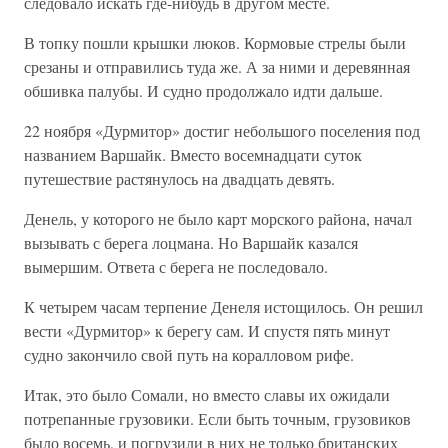
следовало искать где-нибудь в другом месте.
В топку пошли крышки люков. Кормовые стрелы были
срезаны и отправились туда же. А за ними и деревянная
обшивка палубы. И судно продолжало идти дальше.
22 ноября «Дурмитор» достиг небольшого поселения под
названием Варшайк. Вместо восемнадцати суток
путешествие растянулось на двадцать девять.
Денель, у которого не было карт морского района, начал
вызывать с берега лоцмана. Но Варшайк казался
вымершим. Ответа с берега не последовало.
К четырем часам терпение Денеля истощилось. Он решил
вести «Дурмитор» к берегу сам. И спустя пять минут
судно закончило свой путь на коралловом рифе.
Итак, это было Сомали, но вместо славы их ожидали
потрепанные грузовики. Если быть точным, грузовиков
было восемь, и погрузили в них не только британских