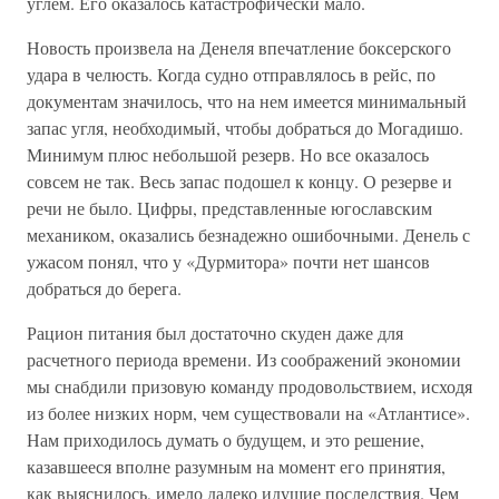
углем. Его оказалось катастрофически мало.
Новость произвела на Денеля впечатление боксерского
удара в челюсть. Когда судно отправлялось в рейс, по
документам значилось, что на нем имеется минимальный
запас угля, необходимый, чтобы добраться до Могадишо.
Минимум плюс небольшой резерв. Но все оказалось
совсем не так. Весь запас подошел к концу. О резерве и
речи не было. Цифры, представленные югославским
механиком, оказались безнадежно ошибочными. Денель с
ужасом понял, что у «Дурмитора» почти нет шансов
добраться до берега.
Рацион питания был достаточно скуден даже для
расчетного периода времени. Из соображений экономии
мы снабдили призовую команду продовольствием, исходя
из более низких норм, чем существовали на «Атлантисе».
Нам приходилось думать о будущем, и это решение,
казавшееся вполне разумным на момент его принятия,
как выяснилось, имело далеко идущие последствия. Чем