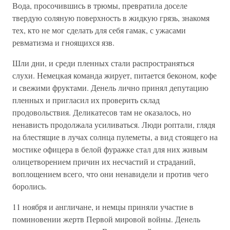
Вода, просочившись в трюмы, превратила доселе
твердую соляную поверхность в жидкую грязь, знакомя
тех, кто не мог сделать для себя гамак, с ужасами
ревматизма и гноящихся язв.
Шли дни, и среди пленных стали распространяться
слухи. Немецкая команда жирует, питается беконом, кофе
и свежими фруктами. Денель лично принял депутацию
пленных и пригласил их проверить склад
продовольствия. Деликатесов там не оказалось, но
ненависть продолжала усиливаться. Люди роптали, глядя
на блестящие в лучах солнца пулеметы, а вид стоящего на
мостике офицера в белой фуражке стал для них живым
олицетворением причин их несчастий и страданий,
воплощением всего, что они ненавидели и против чего
боролись.
11 ноября и англичане, и немцы приняли участие в
поминовении жертв Первой мировой войны. Денель