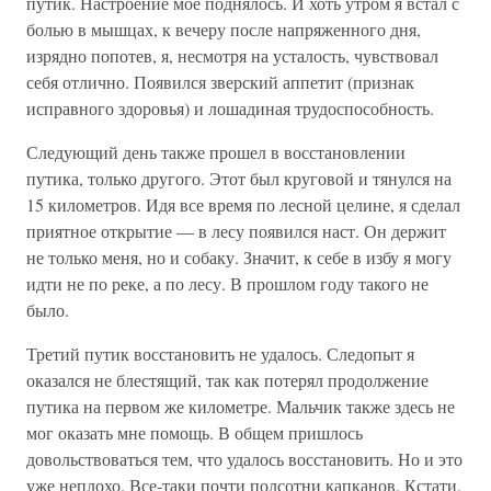
путик. Настроение мое поднялось. И хоть утром я встал с
болью в мышцах, к вечеру после напряженного дня,
изрядно попотев, я, несмотря на усталость, чувствовал
себя отлично. Появился зверский аппетит (признак
исправного здоровья) и лошадиная трудоспособность.
Следующий день также прошел в восстановлении
путика, только другого. Этот был круговой и тянулся на
15 километров. Идя все время по лесной целине, я сделал
приятное открытие — в лесу появился наст. Он держит
не только меня, но и собаку. Значит, к себе в избу я могу
идти не по реке, а по лесу. В прошлом году такого не
было.
Третий путик восстановить не удалось. Следопыт я
оказался не блестящий, так как потерял продолжение
путика на первом же километре. Мальчик также здесь не
мог оказать мне помощь. В общем пришлось
довольствоваться тем, что удалось восстановить. Но и это
уже неплохо. Все-таки почти полсотни капканов. Кстати,