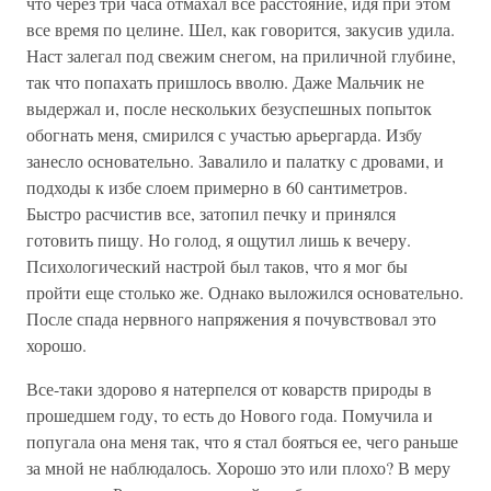
что через три часа отмахал все расстояние, идя при этом
все время по целине. Шел, как говорится, закусив удила.
Наст залегал под свежим снегом, на приличной глубине,
так что попахать пришлось вволю. Даже Мальчик не
выдержал и, после нескольких безуспешных попыток
обогнать меня, смирился с участью арьергарда. Избу
занесло основательно. Завалило и палатку с дровами, и
подходы к избе слоем примерно в 60 сантиметров.
Быстро расчистив все, затопил печку и принялся
готовить пищу. Но голод, я ощутил лишь к вечеру.
Психологический настрой был таков, что я мог бы
пройти еще столько же. Однако выложился основательно.
После спада нервного напряжения я почувствовал это
хорошо.
Все-таки здорово я натерпелся от коварств природы в
прошедшем году, то есть до Нового года. Помучила и
попугала она меня так, что я стал бояться ее, чего раньше
за мной не наблюдалось. Хорошо это или плохо? В меру