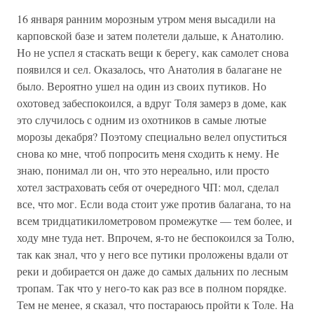
16 января ранним морозным утром меня высадили на
карповской базе и затем полетели дальше, к Анатолию.
Но не успел я стаскать вещи к берегу, как самолет снова
появился и сел. Оказалось, что Анатолия в балагане не
было. Вероятно ушел на один из своих путиков. Но
охотовед забеспокоился, а вдруг Толя замерз в доме, как
это случилось с одним из охотников в самые лютые
морозы декабря? Поэтому специально велел опуститься
снова ко мне, чтоб попросить меня сходить к нему. Не
знаю, понимал ли он, что это нереально, или просто
хотел застраховать себя от очередного ЧП: мол, сделал
все, что мог. Если вода стоит уже против балагана, то на
всем тридцатикилометровом промежутке — тем более, и
ходу мне туда нет. Впрочем, я-то не беспокоился за Толю,
так как знал, что у него все путики проложены вдали от
реки и добирается он даже до самых дальних по лесным
тропам. Так что у него-то как раз все в полном порядке.
Тем не менее, я сказал, что постараюсь пройти к Толе. На