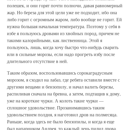
полешек, и они горят почти полночи, давая равномерный
жар. Но береза для этой цели уже не подходит, ибо она
либо горит с огромным жаром, либо вообще не горит. Ей
нужна большая начальная температура. Поэтому у себя в
избе я пользуюсь дровами из хвойных пород, причем не
такими калорийными, как лиственница. Этой я
пользуюсь, лишь, когда хочу быстро что-нибудь сварить
или в сильные морозы, если надо прогреть избу после
длительного отсутствие в ней.
Таким образом, воспользовавшись сорокаградусным
морозом, я сходил на лабаз, где ребята оставили вместе с
другими вещами и бензопилу, и начал валить березы,
распиливая сначала на бревна, а затем, подтащив к дому,
уже на короткие чурки. А колоть такие чурки —
сплошное удовольствие. Прозанимавшись таким
удовольствием полдня, я наготовил дров на полмесяца.
Раньше, когда здесь не было бензопилы, и когда я еще
был напарником Андрея, то каждый день пилил дрова,