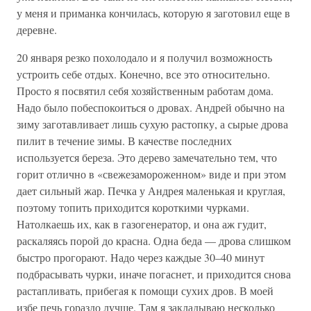
у меня и приманка кончилась, которую я заготовил еще в
деревне.
20 января резко похолодало и я получил возможность
устроить себе отдых. Конечно, все это относительно.
Просто я посвятил себя хозяйственным работам дома.
Надо было побеспокоиться о дровах. Андрей обычно на
зиму заготавливает лишь сухую растопку, а сырые дрова
пилит в течение зимы. В качестве последних
используется береза. Это дерево замечательно тем, что
горит отлично в «свежезамороженном» виде и при этом
дает сильный жар. Печка у Андрея маленькая и круглая,
поэтому топить приходится короткими чурками.
Натолкаешь их, как в газогенератор, и она аж гудит,
раскаляясь порой до красна. Одна беда — дрова слишком
быстро прогорают. Надо через каждые 30–40 минут
подбрасывать чурки, иначе погаснет, и приходится снова
растапливать, прибегая к помощи сухих дров. В моей
избе печь гораздо лучше. Там я закладываю несколько