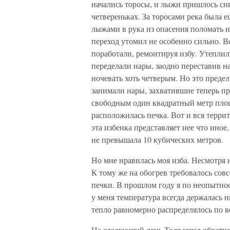
начались торосы, и лыжи пришлось сни
четвереньках. За торосами река была е
лыжами в рука из опасения поломать и
переход утомил не особенно сильно. В
поработали, ремонтируя избу. Утеплили
переделали нары, заодно переставив н
ночевать хоть четверым. Но это предел
занимали нары, захватившие теперь пр
свободным один квадратный метр площа
расположилась печка. Вот и вся терри
эта избенка представляет нее что иное
не превышала 10 кубических метров.
Но мне нравилась моя изба. Несмотря
К тому же на обогрев требовалось сов
печки. В прошлом году я по неопытно
у меня температура всегда держалась н
тепло равномерно распределялось по в
На следующий день Толя ушел обратно к