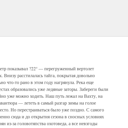
етр показывал ?22° — перегруженный вертолет
ок. Внизу расстилалась тайга, покрытая довольно
но что-то рано в этом году нагрянула. Река еще
естах образовались уже ледяные заторы. Забереги были
о уже можно ходить. Наш путь лежал на Вахту, на
 авантюра — лететь в самый разгар зимы на голое
есто. Но перестраиваться было уже поздно. С самого
енно сюда и до открытия сезона в сносных условиях
ян из-за головотяпства охотоведа, а все невзгоды