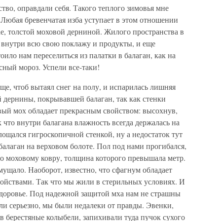
тво, оправдали себя. Такого теплого зимовья мне
. Любая бревенчатая изба уступает в этом отношении
ае, толстой моховой дерниной. Жилого пространства в
 внутри всю свою поклажу и продукты, и еще
оило нам переселиться из палатки в балаган, как на
ный мороз. Успели все-таки!
, чтоб вытаял снег на полу, и испарилась лишняя
й дернины, покрывавшей балаган, так как стенки
вый мох обладает прекрасным свойством: высохнув,
 что внутри балагана влажность всегда держалась на
ощался гигроскопичной стенкой, ну а недостаток тут
алаган на верховом болоте. Пол под нами прогибался,
о моховому ковру, толщина которого превышала метр.
мущало. Наоборот, известно, что сфагнум обладает
йствами. Так что мы жили в стерильных условиях. И
е здоровье. Под надежной защитой мха нам не страшны
ли серьезно, мы были недалеки от правды. Эвенки,
в берестяные колыбели, запихивали туда пучок сухого