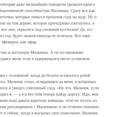
 повторяя даже мельчайшие повороты прошлогоднего
обыкновенной способностью Мальчика. Сразу все как-
 веточки, которые ломал в прошлом году на ходу. Ну и
он на том дереве, которое причудливо изогнулось, я
а вот оно, скрылось под снежным кухтылем! Да, это
з год, будто лыжня никогда не исчезала. Все-таки
 эфемерна, как эфир.
чутью и интуиции Мальчика. А он по-прежнему
даясь меня, если я задерживался около установок,
ва с половиной, когда до болота оставалось рукой
ось. Мальчик стоял, оглядываясь на меня, и вопрошал
 ноги и увидел соболиный след. «Ну что, Мальчик, если
рил я, — а я и без тебя теперь найду дорогу. Иди, моя
акам надо давать короткие команды, чтоб не путать их
ривык разговаривать с Мальчиком, и он отлично понимал
т и сейчас, когда я высказал свое пожелание, Мальчик