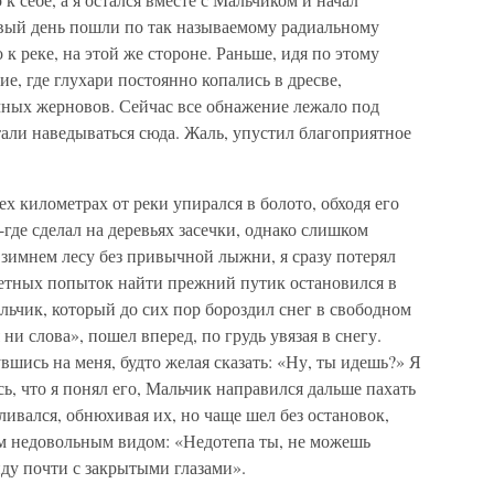
рвый день пошли по так называемому радиальному
к реке, на этой же стороне. Раньше, идя по этому
ие, где глухари постоянно копались в дресве,
ных жерновов. Сейчас все обнажение лежало под
тали наведываться сюда. Жаль, упустил благоприятное
ех километрах от реки упирался в болото, обходя его
е-где сделал на деревьях засечки, однако слишком
 зимнем лесу без привычной лыжни, я сразу потерял
щетных попыток найти прежний путик остановился в
льчик, который до сих пор бороздил снег в свободном
 ни слова», пошел вперед, по грудь увязая в снегу.
вшись на меня, будто желая сказать: «Ну, ты идешь?» Я
ь, что я понял его, Мальчик направился дальше пахать
ливался, обнюхивая их, но чаще шел без остановок,
им недовольным видом: «Недотепа ты, не можешь
ду почти с закрытыми глазами».