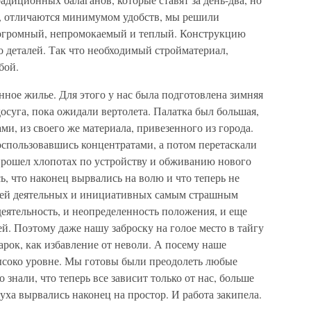
, отличаются минимумом удобств, мы решили
 огромный, непромокаемый и теплый. Конструкцию
до деталей. Так что необходимый стройматериал,
бой.
нное жилье. Для этого у нас была подготовлена зимняя
осуга, пока ожидали вертолета. Палатка был большая,
ми, из своего же материала, привезенного из города.
оспользовавшись концентратами, а потом перетаскали
 прошел хлопотах по устройству и обживанию нового
ь, что наконец вырвались на волю и что теперь не
юдей деятельных и инициативных самым страшным
еятельность, и неопределенность положения, и еще
. Поэтому даже нашу заброску на голое место в тайгу
арок, как избавление от неволи. А посему наше
ысоко уровне. Мы готовы были преодолеть любые
 знали, что теперь все зависит только от нас, больше
духа вырвались наконец на простор. И работа закипела.