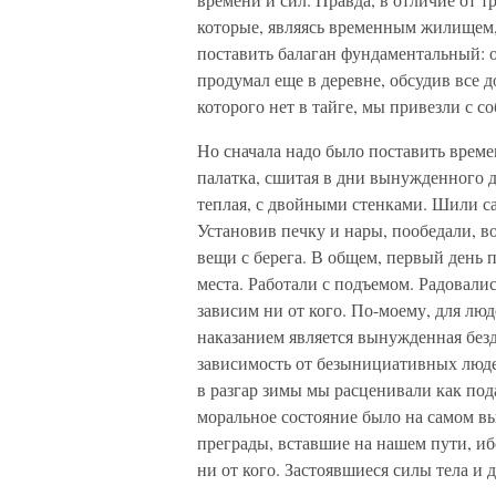
которые, являясь временным жилищем
поставить балаган фундаментальный:
продумал еще в деревне, обсудив все 
которого нет в тайге, мы привезли с со
Но сначала надо было поставить време
палатка, сшитая в дни вынужденного д
теплая, с двойными стенками. Шили са
Установив печку и нары, пообедали, в
вещи с берега. В общем, первый день
места. Работали с подъемом. Радовалис
зависим ни от кого. По-моему, для л
наказанием является вынужденная безд
зависимость от безынициативных людей
в разгар зимы мы расценивали как под
моральное состояние было на самом в
преграды, вставшие на нашем пути, ибо
ни от кого. Застоявшиеся силы тела и 