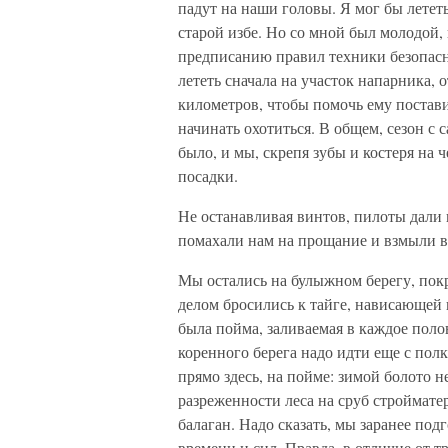
падут на наши головы. Я мог бы лететь
старой избе. Но со мной был молодой,
предписанию правил техники безопасн
лететь сначала на участок напарника,
километров, чтобы помочь ему поставит
начинать охотиться. В общем, сезон с 
было, и мы, скрепя зубы и костеря на 
посадки.
Не останавливая винтов, пилоты дали к
помахали нам на прощание и взмыли в
Мы остались на булыжном берегу, пок
делом бросились к тайге, нависающей 
была пойма, заливаемая в каждое поло
коренного берега надо идти еще с пол
прямо здесь, на пойме: зимой болото не
разреженности леса на сруб строймате
балаган. Надо сказать, мы заранее под
времени и сил. Правда, в отличие от т