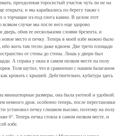
мать, преодолевая торосистый участок чуть ли не на
ще открыта, и мы карабкались по берегу также с
х о торчащие из-под снега камни. В целом этот
о всяком случае мы после него еще здорово
 дверь, обив ее несколькими слоями брезента, и
а новое место и печку. Теперь в моей избе можно было
, ибо жить там тесно даже вдвоем. Две трети площади
остранство от стены до стены. Лишь у двери был
ди. А справа у окна в самом низком месте на полу
тория. Толя шутил, что в сравнении с нашим балаганом
, как кровать с крышей. Действительно, кубатура здесь
 на миниатюрные размеры, она была уютной и удобной.
сем немного дров, особенно теперь, после перестановки
сти установил печку слишком высоко, поэтому на полу
иже 0°. Теперь печка стояла в самом низком месте, и
сей избе.
 себе, а я остался вместе с Мальчиком и начал