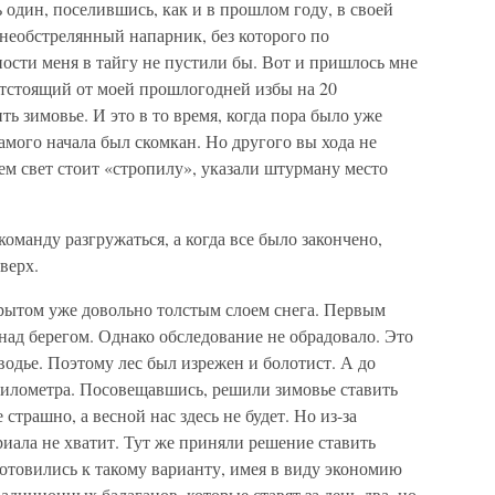
 один, поселившись, как и в прошлом году, в своей
 необстрелянный напарник, без которого по
ости меня в тайгу не пустили бы. Вот и пришлось мне
 отстоящий от моей прошлогодней избы на 20
ь зимовье. И это в то время, когда пора было уже
самого начала был скомкан. Но другого вы хода не
чем свет стоит «стропилу», указали штурману место
оманду разгружаться, а когда все было закончено,
верх.
рытом уже довольно толстым слоем снега. Первым
над берегом. Однако обследование не обрадовало. Это
водье. Поэтому лес был изрежен и болотист. А до
километра. Посовещавшись, решили зимовье ставить
 страшно, а весной нас здесь не будет. Но из-за
риала не хватит. Тут же приняли решение ставить
готовились к такому варианту, имея в виду экономию
радиционных балаганов, которые ставят за день-два, но