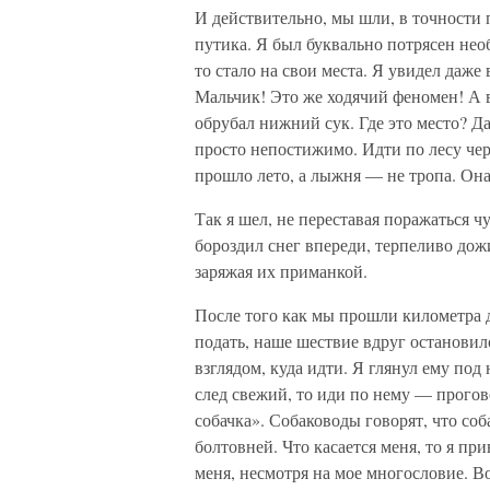
И действительно, мы шли, в точности
путика. Я был буквально потрясен не
то стало на свои места. Я увидел даже
Мальчик! Это же ходячий феномен! А в
обрубал нижний сук. Где это место? Д
просто непостижимо. Идти по лесу чере
прошло лето, а лыжня — не тропа. Она
Так я шел, не переставая поражаться 
бороздил снег впереди, терпеливо дожи
заряжая их приманкой.
После того как мы прошли километра д
подать, наше шествие вдруг остановил
взглядом, куда идти. Я глянул ему под
след свежий, то иди по нему — прогово
собачка». Собаководы говорят, что соб
болтовней. Что касается меня, то я п
меня, несмотря на мое многословие. Во