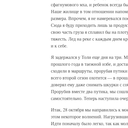
сфагнумового мха, и ребенок всегда бы
Наше жилище в том отношении напоми
размера. Впрочем, я не намеревался по
Сюда я буду приходить лишь за продук
свою часть груза я сплавил бы на плоту
тяжесть. Лед на реке с каждым днем кр
и к себе.
Я задержался у Толи еще дня на три. 
прошлого года в таежной избе, и доста
сходили в маршруты, прорубая путики
всего второй сезон охотится — в прош
доверял ему даже снимать шкурки с со
Прорубив вместе два путика, мы сошли
самостоятельно. Теперь наступила оче
Итак, 28 октября мы направились к мо
этом некоторое волнений. Нагрузившис
Идти поначалу было легко, так как мо