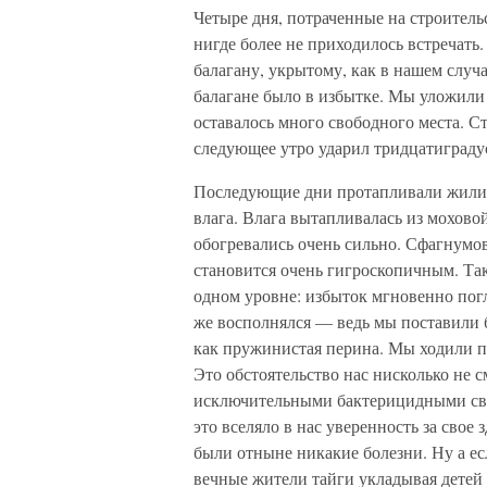
Четыре дня, потраченные на строительс
нигде более не приходилось встречать
балагану, укрытому, как в нашем случ
балагане было в избытке. Мы уложили
оставалось много свободного места. Ст
следующее утро ударил тридцатиградус
Последующие дни протапливали жилище
влага. Влага вытапливалась из мохово
обогревались очень сильно. Сфагнумо
становится очень гигроскопичным. Так
одном уровне: избыток мгновенно погл
же восполнялся — ведь мы поставили б
как пружинистая перина. Мы ходили п
Это обстоятельство нас нисколько не с
исключительными бактерицидными сво
это вселяло в нас уверенность за сво
были отныне никакие болезни. Ну а ес
вечные жители тайги укладывая детей 