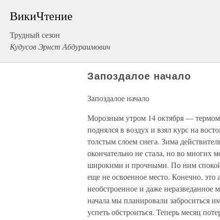
ВикиЧтение
Трудный сезон
Кудусов Эрнст Абдураимович
Запоздалое начало
Запоздалое начало
Морозным утром 14 октября — термом
поднялся в воздух и взял курс на вост
толстым слоем снега. Зима действитель
окончательно не стала, но во многих м
широкими и прочными. По ним спокойн
еще не освоенное место. Конечно, это
необстроенное и даже неразведанное м
начала мы планировали заброситься им
успеть обстроиться. Теперь месяц потер