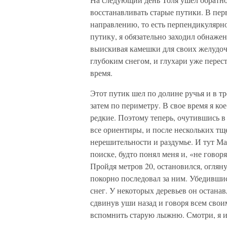
восстанавливать старые путики. В пе
направлению, то есть перпендикулярно 
путику, я обязательно заходил обнажен
выискивая камешки для своих желудоч
глубоким снегом, и глухари уже перес
время.
Этот путик шел по долине ручья и в тр
затем по периметру. В свое время я ко
редкие. Поэтому теперь, очутившись в
все ориентиры, и после нескольких т
нерешительности и раздумье. И тут Ма
поиске, будто понял меня и, «не говоря
Пройдя метров 20, остановился, огляну
покорно последовал за ним. Убедившис
снег. У некоторых деревьев он останав
сдвинув уши назад и говоря всем сво
вспомнить старую лыжню. Смотри, я и