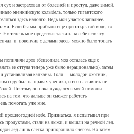
л сух и застрахован от болезней и простуд, даже зимой.
нало эвенкийскую колыбель, только гигантского
селяться здесь надолго. Ведь мой участок западнее.
тами. Если бы мы прибыли еще при открытой воде, то
. Но теперь мне предстоит таскать на себе всю эту
епчал, и, покончив с делами здесь, можно было топать
Мы попилили дров (бензопила моя осталась еще с
влять ее оттуда теперь уже было нерационально), затем
 и устанавливая капканы. Толя — молодой охотник,
лом году был на правах ученика, и его наставник не
болей. Поэтому он пока нуждался в моей помощи.
сь на том, что дальше он сможет работать
редь помогать уже мне.
ей прошлогодней избе. Признаться, я испытывал при
ь продуктами, стали на лыжи, и вышли на речной лед.
лодой лед лишь слегка припорошило снегом. Но затем