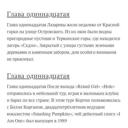
Глава одиннадцатая
Глава одиннадцатая Лазаревы жили недалеко от Красной
горки на улице Островского. Из их окон были видны
пригородные пустоши и Теркинские горы, где находился
лагерь «Седло». Закрытый с улицы густыми зелеными
деревьями и каменным забором, дом особого внимания
не привлекал.
Глава одиннадцатая
Глава одиннадцатая После выхода «Retard Girl» «Hole»
отправились в небольшой тур, играя в маленьких клубах
и барах по все стране. В этом туре Кортни познакомилась
с Билли Корганом, двадцатитрёхлетним ведущим
вокалистом «Smashing Pumpkins», чей дебютный сингл «I
Am One» был выпущен в 1989