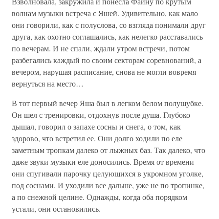
Взволновала, закружила и понесла Фаину по крутым
волнам музыки встреча с Яшей. Удивительно, как мало
они говорили, как с полуслова, со взгляда понимали друг
друга, как охотно соглашались, как нелегко расставались
по вечерам. И не спали, ждали утром встречи, потом
разбегались каждый по своим секторам соревнований, а
вечером, нарушая расписание, снова не могли вовремя
вернуться на место…
В тот первый вечер Яша был в легком белом полушубке.
Он шел с тренировки, отдохнув после душа. Глубоко
дышал, говорил о запахе сосны и снега, о том, как
здорово, что встретил ее. Они долго ходили по еле
заметным тропкам далеко от лыжных баз. Так далеко, что
даже звуки музыки еле доносились. Время от времени
они спугивали парочку целующихся в укромном уголке,
под соснами. И уходили все дальше, уже не по тропинке,
а по снежной целине. Однажды, когда оба порядком
устали, они остановились.