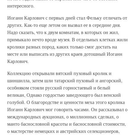
интересного.
Иоганн Карлович с первых дней стал Фельку отличать от
других. Как-то еще летом он вызвал ее в середине дня.
Надо сказать, что к двум комнатам, в которых он жил,
примыкало нечто вроде музея. В отдельных клетках жили
кролики разных пород, каких только смог достать на
месте или выписать из других краев дотошный Иоганн
Карлович.
Коллекцию открывали вятский пуховый кролик и
шиншилла, затем шли татарский пуховый и ангорский,
особняком стояли русский горностаевый и белый
великан, Однако гордостью заведующего был венский
голубой. О благородстве и ценности меха этого кролика
Иоганн Карлович мог говорить часами. Он рассказывал о
международных аукционах, о миллионных сделках, о
манто баснословной красоты и баснословной стоимости,
о мастерстве немецких и австрийских селекционеров,