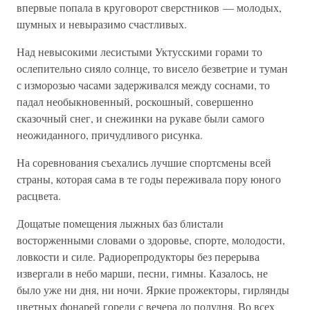
впервые попала в круговорот сверстников — молодых,
шумных и невыразимо счастливых.
Над невысокими лесистыми Уктусскими горами то
ослепительно сияло солнце, то висело безветрие и туман
с изморозью часами задерживался между соснами, то
падал необыкновенный, роскошный, совершенно
сказочный снег, и снежинки на рукаве были самого
неожиданного, причудливого рисунка.
На соревнования съехались лучшие спортсмены всей
страны, которая сама в те годы переживала пору юного
расцвета.
Дощатые помещения лыжных баз блистали
восторженными словами о здоровье, спорте, молодости,
ловкости и силе. Радиорепродукторы без перерыва
извергали в небо марши, песни, гимны. Казалось, не
было уже ни дня, ни ночи. Яркие прожекторы, гирлянды
цветных фонарей горели с вечера до полудня. Во всех