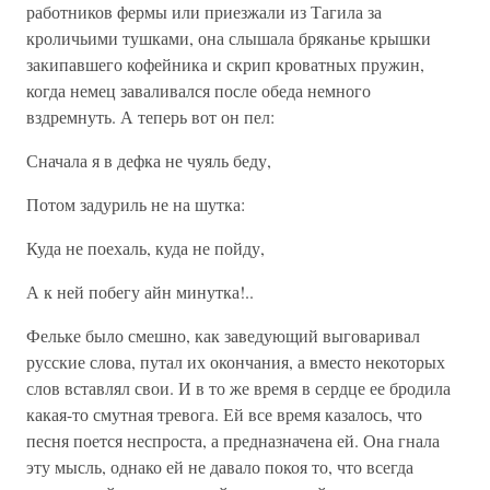
работников фермы или приезжали из Тагила за
кроличьими тушками, она слышала бряканье крышки
закипавшего кофейника и скрип кроватных пружин,
когда немец заваливался после обеда немного
вздремнуть. А теперь вот он пел:
Сначала я в дефка не чуяль беду,
Потом задуриль не на шутка:
Куда не поехаль, куда не пойду,
А к ней побегу айн минутка!..
Фельке было смешно, как заведующий выговаривал
русские слова, путал их окончания, а вместо некоторых
слов вставлял свои. И в то же время в сердце ее бродила
какая-то смутная тревога. Ей все время казалось, что
песня поется неспроста, а предназначена ей. Она гнала
эту мысль, однако ей не давало покоя то, что всегда