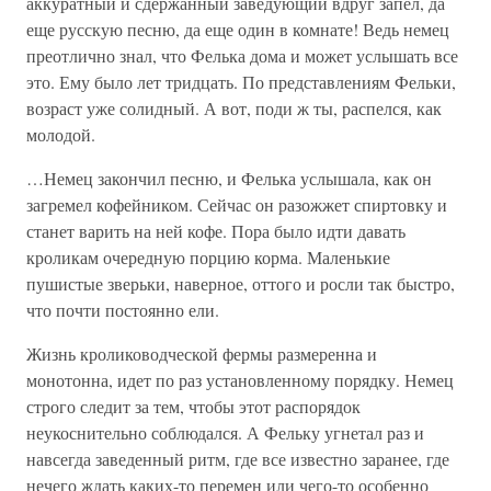
аккуратный и сдержанный заведующий вдруг запел, да
еще русскую песню, да еще один в комнате! Ведь немец
преотлично знал, что Фелька дома и может услышать все
это. Ему было лет тридцать. По представлениям Фельки,
возраст уже солидный. А вот, поди ж ты, распелся, как
молодой.
…Немец закончил песню, и Фелька услышала, как он
загремел кофейником. Сейчас он разожжет спиртовку и
станет варить на ней кофе. Пора было идти давать
кроликам очередную порцию корма. Маленькие
пушистые зверьки, наверное, оттого и росли так быстро,
что почти постоянно ели.
Жизнь кролиководческой фермы размеренна и
монотонна, идет по раз установленному порядку. Немец
строго следит за тем, чтобы этот распорядок
неукоснительно соблюдался. А Фельку угнетал раз и
навсегда заведенный ритм, где все известно заранее, где
нечего ждать каких-то перемен или чего-то особенно