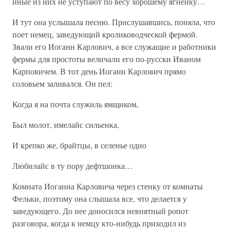
иные из них не уступают по весу хорошему ягненку…
И тут она услышала песню. Прислушавшись, поняла, что
поет немец, заведующий кролиководческой фермой.
Звали его Иоганн Карлович, а все служащие и работники
фермы для простоты величали его по-русски Иваном
Карповичем. В тот день Иоганн Карлович прямо
соловьем заливался. Он пел:
Когда я на почта служиль ямщиком,
Был молот, имелайс сильенка,
И крепко же, брайтцы, в селенье одно
Любилайс в ту пору дефтшонка…
Комната Иоганна Карловича через стенку от комнаты
Фельки, поэтому она слышала все, что делается у
заведующего. До нее доносился невнятный ропот
разговора, когда к немцу кто-нибудь приходил из