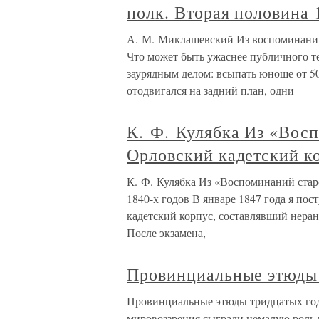
полк. Вторая половина 
А. М. Миклашевский Из воспоминаний
Что может быть ужаснее публичного те
заурядным делом: всыпать юноше от 50
отодвигался на задний план, одни
К. Ф. Кулябка Из «Вос
Орловский кадетский ко
К. Ф. Кулябка Из «Воспоминаний стар
1840-х годов В январе 1847 года я по
кадетский корпус, составлявший нера
После экзамена,
Провинциальные этюды 
Провинциальные этюды тридцатых го
мировоззрения сыграли немалую роль 