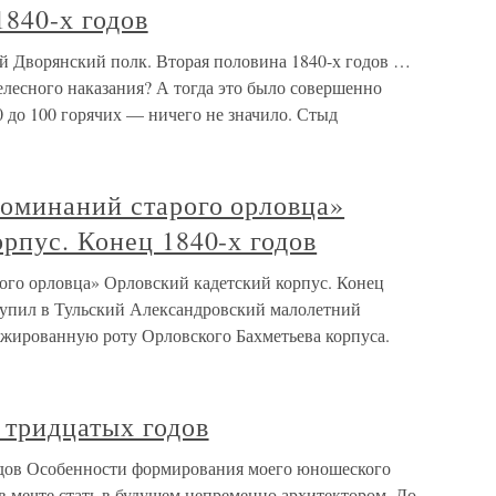
1840-х годов
 Дворянский полк. Вторая половина 1840-х годов …
лесного наказания? А тогда это было совершенно
 до 100 горячих — ничего не значило. Стыд
поминаний старого орловца»
рпус. Конец 1840-х годов
ого орловца» Орловский кадетский корпус. Конец
ступил в Тульский Александровский малолетний
нжированную роту Орловского Бахметьева корпуса.
тридцатых годов
дов Особенности формирования моего юношеского
в мечте стать в будущем непременно архитектором. До