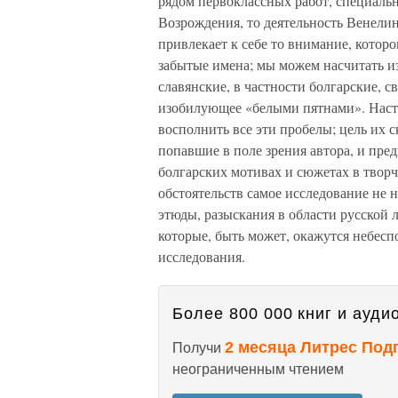
рядом первоклассных работ, специал
Возрождения, то деятельность Венелин
привлекает к себе то внимание, которо
забытые имена; мы можем насчитать и
славянские, в частности болгарские, с
изобилующее «белыми пятнами». Насто
восполнить все эти пробелы; цель их 
попавшие в поле зрения автора, и пред
болгарских мотивах и сюжетах в творч
обстоятельств самое исследование не 
этюды, разыскания в области русской л
которые, быть может, окажутся небес
исследования.
Более 800 000 книг и аудио
2 месяца Литрес Под
Получи
неограниченным чтением