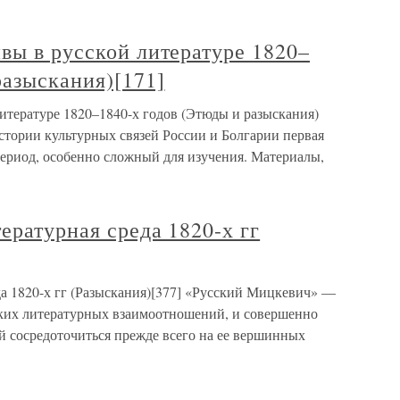
вы в русской литературе 1820–
разыскания)[171]
итературе 1820–1840-х годов (Этюды и разыскания)
стории культурных связей России и Болгарии первая
период, особенно сложный для изучения. Материалы,
ературная среда 1820-х гг
да 1820-х гг (Разыскания)[377] «Русский Мицкевич» —
ских литературных взаимоотношений, и совершенно
й сосредоточиться прежде всего на ее вершинных