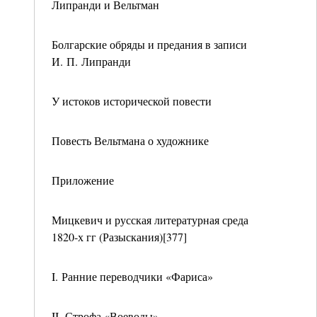
Липранди и Вельтман
Болгарские обряды и предания в записи
И. П. Липранди
У истоков исторической повести
Повесть Вельтмана о художнике
Приложение
Мицкевич и русская литературная среда
1820-х гг (Разыскания)[377]
I. Ранние переводчики «Фариса»
II. Строфа «Воеводы»