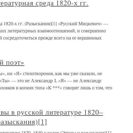
ературная среда 1820-х гг.
а 1820-х гг. (Разыскания)[1] «Русский Мицкевич» —
ских литературных взаимоотношений, и совершенно
й сосредоточиться прежде всего на ее вершинных
й поэт»
, ни «Я» стихотворения, как мы уже сказали, не
«Ты» — это не Александр I, «Я» — не Александр
овков в копиях типа «К ***» говорят лишь о том, что
вы в русской литературе 1820–
разыскания)[1]
итературе 1820–1840-х годов (Этюды и разыскания)[1]