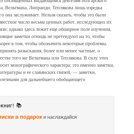
ьно посвященных выдающимся деятелям болгарского
а, Вельтмана, Липранди, Теплякова лишь изредка
го она заслуживает. Нельзя сказать, чтобы это были
звестное число весьма ценных работ, исследующих их
вязи; однако здесь лежит еще обширное поле изучения,
ящие заметки отнюдь не претендуют на то, чтобы
скорее в том, чтобы обозначить некоторые проблемы,
принять разыскания, более или менее частные, о
естве того же Вельтмана или Теплякова. В силу этих
носит монографического характера; это именно заметки,
итературы и ее славянских связей, — заметки,
полезными для дальнейшего обобщающего
книг! 📚
писки в подарок
и наслаждайся