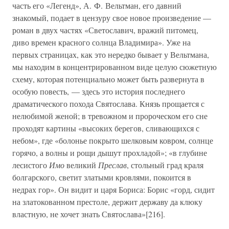
часть его «Легенд», А. Ф. Вельтман, его давний
знакомый, подает в цензуру свое новое произведение —
роман в двух частях «Светославич, вражий питомец,
диво времен красного солнца Владимира». Уже на
первых страницах, как это нередко бывает у Вельтмана,
мы находим в концентрированном виде целую сюжетную
схему, которая потенциально может быть развернута в
особую повесть, — здесь это история последнего
драматического похода Святослава. Князь прощается с
нелюбимой женой; в тревожном и пророческом его сне
проходят картины «высоких берегов, сливающихся с
небом», где «болонье покрыто шелковым ковром, солнце
горячо, а волны и рощи дышут прохладой»; «в глубине
лесистого
Имо
великий
Преслав
, стольный град краля
болгарского, светит златыми кровлями, покоится в
недрах гор». Он видит и царя Бориса: Борис «горд, сидит
на златокованном престоле, держит державу да клюку
властную, не хочет знать Святослава»[216].