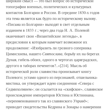
широкий смысл — это был вопрос об исторической
топографии военных, политических и культурных
контактов Болгарии и России. В середине 1830-х годов
эта тема является как будто по историческому вызову.
«Письма из Болгарии» выходят в свет отдельным
изданием в 1833 г.; через два года Н. А. Полевой
оканчивает свои «Византийские легенды», в
предисловии к которым намечает возможное их
продолжение: «Изобразить ли грозного соперника
Цимисхиева, нашего
Святослава
, борьбу их на берегах
Дуная, гибель обоих, одного в чертогах царяградских,
другого в таборах печенегов?..»[214]. Мысль об
исторической роли славянства пронизывает книгу
Полевого; устами одного из персонажей, отшельника-
мистика, он утверждает идею соединения «Севера с
Седмихолмием»; он ссылается на «скифское», славянское
происхождение императоров Юстина и Юстиниана,
«переименованного так из славянского
Управд
»;
приводит свидетельства Кедрина и Зонары о намерении