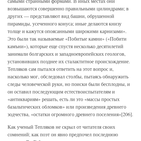
самыми странными формами. В иных местах они
возвышаются совершенно правильными цилиндрами; в
других — представляют вид башни, обрушенной
пирамиды, усеченного конуса; иные делаются книзу
толще и кажутся опоясанными широкими карнизами».
Это были так называемые «Побитые камни» («Побити
камъни»), которые еще спустя несколько десятилетий
занимали болгарских и западноевропейских геологов,
установивших позднее их сталактитное происхождение.
Тепляков сам пытался ответить на этот вопрос и,
насколько мог, обследовал столбы, пытаясь обнаружить
следы человеческой руки, но поиски были бесплодны, и
он оставил последующим естествоиспытателям и
«антиквариям» решать, есть ли это «массы простых
базальтических обломков» или произведения древнего
зодчества, «остатки огромного древнего поселения»[206].
Как ученый Тепляков не скрыл от читателя своих
сомнений; как поэт он явно предпочел последнюю