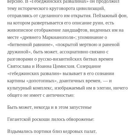
версию. В «Гебеджинских развалинах» он продолжил
тему исторического круговорота цивилизаций,
отправляясь от сделанного им открытия. Пейзажный фон,
на котором развертывается его описание руин, есть
живописное отображение ландшафтов, виденных им на
месте «древнего Маркианополя»; упоминание о
«битвенной равнине», «покрытой мертвою и раненой
дружиной», быть может, ассоциативно связано с
разговорами о русско-византийских битвах времен
Святослава и Иоанна Цимисхия. Созерцание
«гебеджинских развалин» вызывает в его сознании
картины «допотопных», доантичных времен, — и
культурный комплекс, изображаемый им в элегии, ничего
общего не имеет с античностью:
Быть может, некогда и в этом запустенье
Гигантской роскоши лилось обвороженье:
Вздымались портики близ кедровых палат,