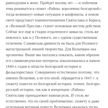
равнодушия к жене. Пройдет восемь лет — и побочная
тема разовьется в сюжет «Райны, королевны болгарской»;
тогда возникнут новые ситуации и конфликты, в новом
свете предстанут взаимоотношения Святослава и Бориса,
и «Великий Преслав» станет основным местом действия.
Сейчас все еще в стадии отдаленного замысла, столь же
неясного, как и у Полевого, но с одним существенным
отличием. Славянская древность не была для Полевого
магистральной линией творчества. Для Вельтмана она
органична. Выше мы пытались показать, каким образом
его славяноведческие интересы локализовались в начале
1840-х годов в области болгарской истории и
фольклористики. Совершенно естественно поэтому, что
именно Вельтман, а не кто иной, обращается в 1843 г. к
сюжету повести из болгарской истории, точнее, болгаро-
русской истории, так как в концепции «Райны»
Святославу принадлежит важная роль. И столь же
естественно, что по своей проблематике, сюжету и даже
отдельным мотивам повесть Вельтмана оказалась тесно