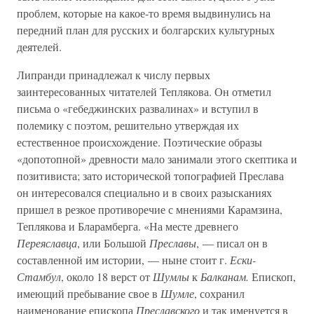
проблем, которые на какое-то время выдвинулись на
передний план для русских и болгарских культурных
деятелей.
Липранди принадлежал к числу первых
заинтересованных читателей Теплякова. Он отметил
письма о «гебеджинских развалинах» и вступил в
полемику с поэтом, решительно утверждая их
естественное происхождение. Поэтические образы
«допотопной» древности мало занимали этого скептика и
позитивиста; зато исторической топографией Преслава
он интересовался специально и в своих разысканиях
пришел в резкое противоречие с мнениями Карамзина,
Теплякова и Бларамберга. «На месте древнего
Переяславца
, или Большой
Преславы
, — писал он в
составленной им истории, — ныне стоит г.
Ески-
Стамбул
, около 18 верст от
Шумлы
к
Балканам.
Епископ,
имеющий пребывание свое в
Шумле
, сохранил
наименование епископа
Преславского
и так именуется в