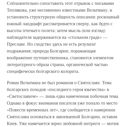
Соблазнительно сопоставить этот отрывок с письмами
Теплякова, уже несомненно известными Вельтману, и
установить структурную общность описания: роскошный
южный ландшафт рассматривается сверху, как будто с
высоты птичьего полета; затем мысль (или взгляд)
наблюдателя задерживается на «стольном граде» —
Преславе. Но сходство здесь не есть результат
подражания; природа Болгарии, поражающая
воображение путешественника, становится элементом
литературного образа страны, органической частью
специфически болгарского колорита.
Роман Вельтмана не был романом о Святославе. Тема
болгарских походов «последнего героя язычества» в
«Светославиче» — лишь едва намеченная побочная тема.
Однако в фокус внимания писателя уже попало то место
«Повести временных лет», где сообщается о намерении
Святослава основаться в завоеванной Болгарии, оставив
Киев. Уже намечается зерно любовной интриги — мотив