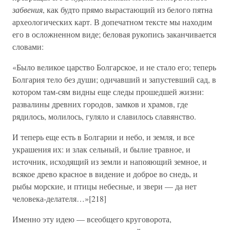
забвения
, как будто прямо вырастающий из белого пятна
археологических карт. В допечатном тексте мы находим
его в осложненном виде; беловая рукопись заканчивается
словами:
«Было великое царство Болгарское, и не стало его; теперь
Болгария тело без души; одичавший и запустевший сад, в
котором там-сям видны еще следы прошедшей жизни:
развалины древних городов, замков и храмов, где
рядилось, молилось, гуляло и славилось славянство.
И теперь еще есть в Болгарии и небо, и земля, и все
украшения их: и злак сельный, и былие травное, и
источник, исходящий из земли и напояющий земное, и
всякое древо красное в видение и доброе во снедь, и
рыбы морские, и птицы небесные, и звери — да нет
человека-делателя…»[218]
Именно эту идею — всеобщего круговорота,