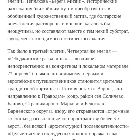
элегии» Теплякова «Берега Мизии». Исторические
разыскания ближайшим путем преобразуются в
обобщенный художественный мотив, где болгарские
впечатления растворены и внешне, казалось бы,
неощутимы, но составляют вместе с тем некий субстрат,
фундамент возводимого поэтического здания.
Так было в третьей элегии. Четвертая же элегия —
«Гебеджинские развалины» — возникает
непосредственно на конкретном и локальном материале.
22 апреля Тепляков, по-видимому, первым из
европейских путешественников становится зрителем
грандиозной картины: в 15-ти верстах от Варны, «по
направлению к Праводам» (совр. район сел Солнчево,
Баново, Страшимирово, Марково и Белослав
Варненского округа), взору его открываются «огромные
колонны», рассыпанные «по пространству более 3-х
верст», без всякой «архитектурной последовательности».
«Целые тысячи сих чудесных колонн поражают вас