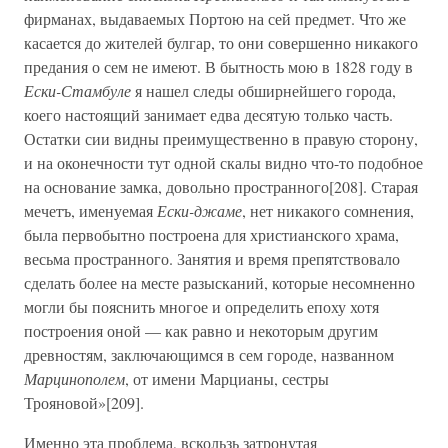
фирманах, выдаваемых Портою на сей предмет. Что же
касается до жителей булгар, то они совершенно никакого
предания о сем не имеют. В бытность мою в 1828 году в
Ески-Стамбуле
я нашел следы обширнейшего города,
коего настоящий занимает едва десятую только часть.
Остатки сии видны преимущественно в правую сторону,
и на оконечности тут одной скалы видно что-то подобное
на основание замка, довольно пространного[208]. Старая
мечетъ, именуемая
Ески-джаме
, нет никакого сомнения,
была первобытно построена для христианского храма,
весьма пространного. Занятия и время препятствовало
сделать более на месте разысканий, которые несомненно
могли бы пояснить многое и определить епоху хотя
построения оной — как равно и некоторым другим
древностям, заключающимся в сем городе, названном
Марцинополем
, от имени Марцианы, сестры
Трояновой»[209].
Именно эта проблема, вскользь затронутая