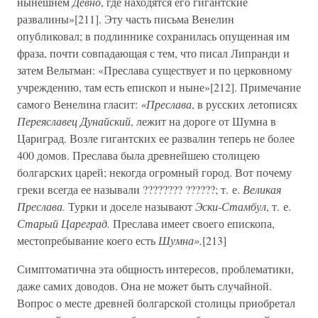
нынешнем
Девно
, где находятся его гигантские
развалины»[211]. Эту часть письма Венелин
опубликовал; в подлиннике сохранилась опущенная им
фраза, почти совпадающая с тем, что писал Липранди и
затем Вельтман: «Преслава существует и по церковному
учреждению, там есть епископ и ныне»[212]. Примечание
самого Венелина гласит:
«Преслава
, в русских летописях
Переяславец Дунайский
, лежит на дороге от Шумна в
Цариград. Возле гигантских ее развалин теперь не более
400 домов. Преслава была древнейшею столицею
болгарских царей; некогда огромный город. Вот почему
греки всегда ее называли ???????? ??????; т. е.
Великая
Преслава.
Турки и доселе называют
Эски-Стамбул
, т. е.
Старый Цареград.
Преслава имеет своего епископа,
местопребывание коего есть
Шумна».
[213]
Симптоматична эта общность интересов, проблематики,
даже самих доводов. Она не может быть случайной.
Вопрос о месте древней болгарской столицы приобретал