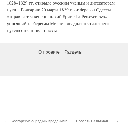
1828–1829 гг. открыла русским ученым и литераторам
пути в Болгарию.20 марта 1829 г. от берегов Одессы
отправляется венецианский бриг «Lа Рerseveranza»,
уносящий к «берегам Мизии» двадцатипятилетнего
путешественника и поэта
О проекте
Разделы
←
→
Болгарские обряды и предания в записи И. П. Липранди
Повесть Вельтмана о художнике