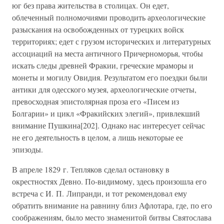
юг без права жительства в столицах. Он едет,
облеченный полномочиями проводить археологические
разыскания на освобожденных от турецких войск
территориях; едет с грузом исторических и литературных
ассоциаций на места античного Причерноморья, чтобы
искать следы древней Фракии, греческие мраморы и
монеты и могилу Овидия. Результатом его поездки были
антики для одесского музея, археологические отчеты,
превосходная эпистолярная проза его «Писем из
Болгарии» и цикл «Фракийских элегий», привлекший
внимание Пушкина[202]. Однако нас интересует сейчас
не его деятельность в целом, а лишь некоторые ее
эпизоды.
В апреле 1829 г. Тепляков сделал остановку в
окрестностях Девно. По-видимому, здесь произошла его
встреча с И. П. Липранди, и тот рекомендовал ему
обратить внимание на равнину близ Афлотара, где, по его
соображениям, было место знаменитой битвы Святослава