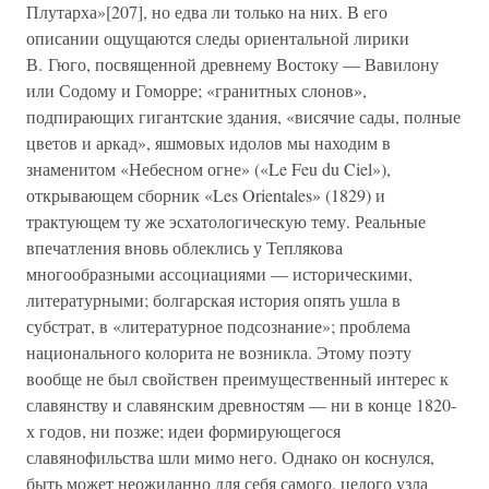
Плутарха»[207], но едва ли только на них. В его
описании ощущаются следы ориентальной лирики
В. Гюго, посвященной древнему Востоку — Вавилону
или Содому и Гоморре; «гранитных слонов»,
подпирающих гигантские здания, «висячие сады, полные
цветов и аркад», яшмовых идолов мы находим в
знаменитом «Небесном огне» («Le Feu du Ciel»),
открывающем сборник «Les Orientales» (1829) и
трактующем ту же эсхатологическую тему. Реальные
впечатления вновь облеклись у Теплякова
многообразными ассоциациями — историческими,
литературными; болгарская история опять ушла в
субстрат, в «литературное подсознание»; проблема
национального колорита не возникла. Этому поэту
вообще не был свойствен преимущественный интерес к
славянству и славянским древностям — ни в конце 1820-
х годов, ни позже; идеи формирующегося
славянофильства шли мимо него. Однако он коснулся,
быть может неожиданно для себя самого, целого узла