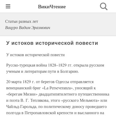
ВикиЧтение
Статьи разных лет
Вацуро Вадим Эразмович
У истоков исторической повести
У истоков исторической повести
Русско-турецкая война 1828–1829 гг. открыла русским
ученым и литераторам пути в Болгарию.
20 марта 1829 г. от берегов Одессы отправляется
венецианский бриг «Lа Рerseveranza», уносящий к
«берегам Мизии» двадцатипятилетнего путешественника
и поэта В. Г. Теплякова, этого «русского Мельмота» или
Чайльд-Гарольда, по политическому доносу проведшего
полгода в Петропавловской крепости и высланного на