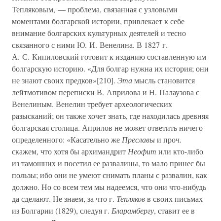
Тепляковым, — проблема, связанная с узловыми
моментами болгарской истории, привлекает к себе
внимание болгарских культурных деятелей и тесно
связанного с ними Ю. И. Венелина. В 1827 г.
А. С. Кипиловский готовит к изданию составленную им
болгарскую историю. «Для болгар нужна их история; они
не знают своих предков»[210].
Эта
мысль становится
лейтмотивом переписки В. Априлова и Н. Палаузова с
Венелиным. Венелин требует археологических
разысканий; он также хочет знать, где находилась древняя
болгарская столица. Априлов не может ответить ничего
определенного: «Касательно же
Преславы
и проч.
скажем, что хотя бы архимандрит
Неофит
или кто-либо
из тамошних и посетил ее развалины, то мало принес бы
пользы; ибо они не умеют снимать планы с развалин, как
должно. Но со всем тем мы надеемся, что они что-нибудь
да сделают. Не знаем, за что г.
Тепляков
в своих письмах
из Болгарии (1829), следуя г.
Бларамбергу
, ставит ее в