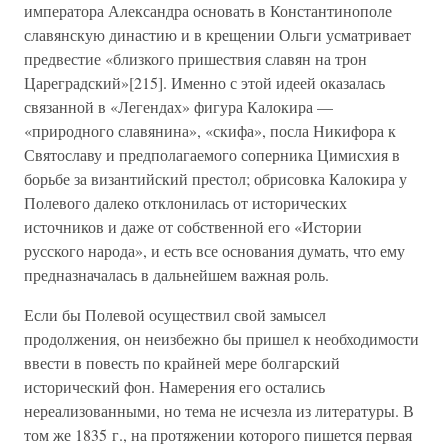
императора Александра основать в Константинополе
славянскую династию и в крещении Ольги усматривает
предвестие «близкого пришествия славян на трон
Цареградский»[215]. Именно с этой идеей оказалась
связанной в «Легендах» фигура Калокира —
«природного славянина», «скифа», посла Никифора к
Святославу и предполагаемого соперника Цимисхия в
борьбе за византийский престол; обрисовка Калокира у
Полевого далеко отклонилась от исторических
источников и даже от собственной его «Истории
русского народа», и есть все основания думать, что ему
предназначалась в дальнейшем важная роль.
Если бы Полевой осуществил свой замысел
продолжения, он неизбежно бы пришел к необходимости
ввести в повесть по крайней мере болгарский
исторический фон. Намерения его остались
нереализованными, но тема не исчезла из литературы. В
том же 1835 г., на протяжении которого пишется первая