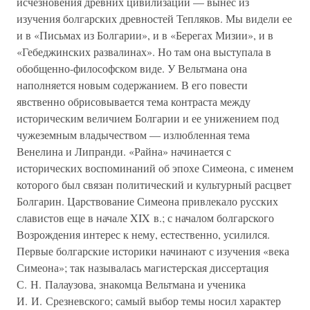
исчезновения древних цивилизаций — вынес из
изучения болгарских древностей Тепляков. Мы видели ее
и в «Письмах из Болгарии», и в «Берегах Мизии», и в
«Гебеджинских развалинах». Но там она выступала в
обобщенно-философском виде. У Вельтмана она
наполняется новым содержанием. В его повести
явственно обрисовывается тема контраста между
историческим величием Болгарии и ее унижением под
чужеземным владычеством — излюбленная тема
Венелина и Липранди. «Райна» начинается с
исторических воспоминаний об эпохе Симеона, с именем
которого был связан политический и культурный расцвет
Болгарин. Царствование Симеона привлекало русских
славистов еще в начале XIX в.; с началом болгарского
Возрождения интерес к нему, естественно, усилился.
Первые болгарские историки начинают с изучения «века
Симеона»; так называлась магистерская диссертация
С. Н. Палаузова, знакомца Вельтмана и ученика
И. И. Срезневского; самый выбор темы носил характер