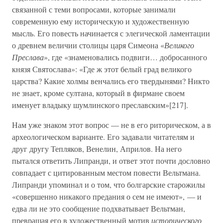
связанной с теми вопросами, которые занимали
современную ему историческую и художественную
мысль. Его повесть начинается с элегической ламентации
о древнем величии столицы царя Симеона «
Великого
Преслава
», где «знаменовались подвиги… добросанного
князя Святослава»: «Где ж этот белый град великого
царства? Какие холмы венчались его твердынями? Никто
не знает, кроме султана, который в фирмане своем
именует владыку шумлинского преславским»[217].
Нам уже знаком этот вопрос — не в его риторическом, а в
археологическом варианте. Его задавали читателям и
друг другу Тепляков, Венелин, Априлов. На него
пытался ответить Липранди, и ответ этот почти дословно
совпадает с цитированным местом повести Вельтмана.
Липранди упоминал и о том, что болгарские старожилы
«совершенно никакого предания о сем не имеют», — и
едва ли не это сообщение подхватывает Вельтман,
превращая его в художественный мотив
исторического