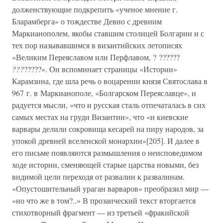
долженствующие подкрепить «ученое мнение г.
Бларамберга» о тождестве Девно с древним
Маркианополем, якобы ставшим столицей Болгарии и с
тех пор называвшимся в византийских летописях
«Великим Переяславом или Перфлавом, ? ??????
???
?????». Он вспоминает страницы «Истории»
Карамзина, где шла речь о воцарении князя Святослава в
967 г. в Маркианополе, «Болгарском Переяславце», и
радуется мысли, «что и русская сталь отпечаталась в сих
самых местах на груди Византии», что «и киевские
варвары делили сокровища кесарей на пиру народов, за
упокой древней вселенской монархии»[205]. И далее в
его письме появляются размышления о неисповедимом
ходе истории, сменяющей старые царства новыми, без
видимой цели переходя от развалин к развалинам.
«Опустошительный ураган варваров» преобразил мир —
«но что же в том?..» В прозаический текст вторгается
стихотворный фрагмент — из третьей «фракийской