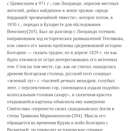
с Цимисхием в 971 г.; сам Липранди, опросив местных
жителей, добыл найденное в земле оружие «вроде
бердышей чрезвычайной тяжести», которое потом, в
1830 г., передал в Бухаресте для обследования
Венелину[203]. Был ли разговор с Липранди толчком,
направившим ход исторических размышлений Теплякова,
или самого его заняли проблемы средневековой истории
Болгарии — сказать трудно; но в апреле 1829 г. он как
будто отвлекся от остро интересовавших его античных
тем. Стоя на том месте, где, как он считал, находилась
древняя болгарская столица, русский поэт созерцал
«зеленый луг» с «тысячей речных меандров, голубых
лент, с перспективою гор, синеющихся издали подобно
колоссальным головам сахару», и сказочная красота
открывшейся картины объяснила ему намерение
Святослава «перенести своих скандинавских богов в
стены Траянова Маркианополя»[204]. Мысль его
обращается ко временам Крума и войн Болгарии с
Византией; он приводит исторические справки,