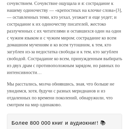
сочувствием. Сочувствие ощущала и я: сострадание к
нашему одиночеству — «крепостных на клочке слова»[3],
— оставленных теми, кто уехал, уезжает и еще уедет; и
сострадание к их одиночеству писателей, жестоко
разлученных с их читателями и оставшихся один на один
с чужим языком и с чужим миром; сострадание ко всем
домашним мучениям и ко всем тутошним, к тем, кто
загублен из-за недостатка свободы и к тем, кто загублен
свободой. Сострадание ко всем, принужденным выбирать
из двух драм с противоположным зарядом, но равных по
интенсивности…
Мы расстались, молча обнявшись, зная, что больше не
увидимся, хотя, будучи с разных меридианов и из
отдаленных по времени поколений, обнаружили, что
смотрим на мир одинаково.
Более 800 000 книг и аудиокниг! 📚