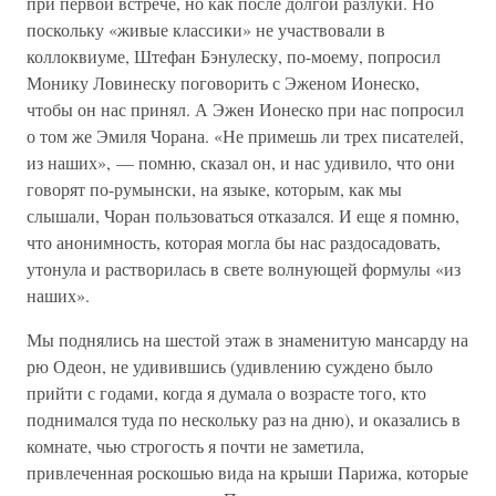
при первой встрече, но как после долгой разлуки. Но
поскольку «живые классики» не участвовали в
коллоквиуме, Штефан Бэнулеску, по-моему, попросил
Монику Ловинеску поговорить с Эженом Ионеско,
чтобы он нас принял. А Эжен Ионеско при нас попросил
о том же Эмиля Чорана. «Не примешь ли трех писателей,
из наших», — помню, сказал он, и нас удивило, что они
говорят по-румынски, на языке, которым, как мы
слышали, Чоран пользоваться отказался. И еще я помню,
что анонимность, которая могла бы нас раздосадовать,
утонула и растворилась в свете волнующей формулы «из
наших».
Мы поднялись на шестой этаж в знаменитую мансарду на
рю Одеон, не удивившись (удивлению суждено было
прийти с годами, когда я думала о возрасте того, кто
поднимался туда по нескольку раз на дню), и оказались в
комнате, чью строгость я почти не заметила,
привлеченная роскошью вида на крыши Парижа, которые