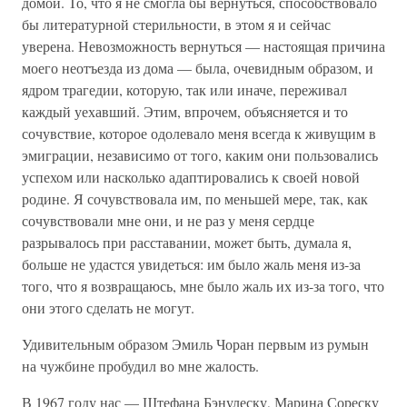
домой. То, что я не смогла бы вернуться, способствовало
бы литературной стерильности, в этом я и сейчас
уверена. Невозможность вернуться — настоящая причина
моего неотъезда из дома — была, очевидным образом, и
ядром трагедии, которую, так или иначе, переживал
каждый уехавший. Этим, впрочем, объясняется и то
сочувствие, которое одолевало меня всегда к живущим в
эмиграции, независимо от того, каким они пользовались
успехом или насколько адаптировались к своей новой
родине. Я сочувствовала им, по меньшей мере, так, как
сочувствовали мне они, и не раз у меня сердце
разрывалось при расставании, может быть, думала я,
больше не удастся увидеться: им было жаль меня из-за
того, что я возвращаюсь, мне было жаль их из-за того, что
они этого сделать не могут.
Удивительным образом Эмиль Чоран первым из румын
на чужбине пробудил во мне жалость.
В 1967 году нас — Штефана Бэнулеску, Марина Сореску