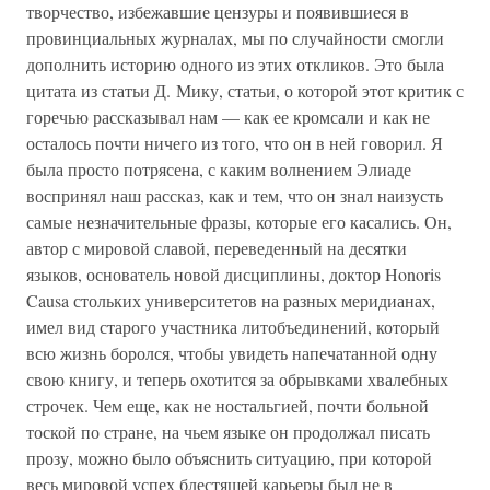
творчество, избежавшие цензуры и появившиеся в
провинциальных журналах, мы по случайности смогли
дополнить историю одного из этих откликов. Это была
цитата из статьи Д. Мику, статьи, о которой этот критик с
горечью рассказывал нам — как ее кромсали и как не
осталось почти ничего из того, что он в ней говорил. Я
была просто потрясена, с каким волнением Элиаде
воспринял наш рассказ, как и тем, что он знал наизусть
самые незначительные фразы, которые его касались. Он,
автор с мировой славой, переведенный на десятки
языков, основатель новой дисциплины, доктор Honoris
Causa стольких университетов на разных меридианах,
имел вид старого участника литобъединений, который
всю жизнь боролся, чтобы увидеть напечатанной одну
свою книгу, и теперь охотится за обрывками хвалебных
строчек. Чем еще, как не ностальгией, почти больной
тоской по стране, на чьем языке он продолжал писать
прозу, можно было объяснить ситуацию, при которой
весь мировой успех блестящей карьеры был не в