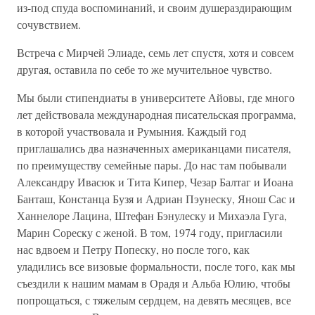
из-под спуда воспоминаний, и своим душераздирающим
сочувствием.
Встреча с Мирчей Элиаде, семь лет спустя, хотя и совсем
другая, оставила по себе то же мучительное чувство.
Мы были стипендиаты в университете Айовы, где много
лет действовала международная писательская программа,
в которой участвовала и Румыния. Каждый год
приглашались два назначенных американцами писателя,
по преимуществу семейные пары. До нас там побывали
Александру Ивасюк и Тита Кипер, Чезар Балтаг и Иоана
Банташ, Констанца Бузя и Адриан Пэунеску, Янош Сас и
Ханнелоре Лацина, Штефан Бэнулеску и Михаэла Гуга,
Марин Сореску с женой. В том, 1974 году, пригласили
нас вдвоем и Петру Попеску, но после того, как
уладились все визовые формальности, после того, как мы
съездили к нашим мамам в Орадя и Альба Юлию, чтобы
попрощаться, с тяжелым сердцем, на девять месяцев, все