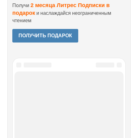
2 месяца Литрес Подписки в
Получи
подарок
и наслаждайся неограниченным
чтением
ПОЛУЧИТЬ ПОДАРОК
Читайте также
Часть третья Чужбина
Часть третья Чужбина [Парижские записи открываются
рукописным дневником Веры Николаевны, из которого
даю выдержки. Из записей Ивана Алексеевича за 1920
год сохранилась только одна. Ее приведу