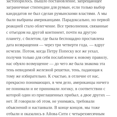
застопорилось. Вышло постановление, запрещающее
заграничные стипендии для румын, если только выбор
кандидатов не был сделан румынскими властями. А мы
были выбраны американцами. Парадоксально, но первой
реакцией стало облегчение. Все треволнения, связанные
с отъездом на другой континент, почти на другую
планету, с билетом, где была беспощадно проставлена
дата возвращения — через три четверти года, — вдруг
исчезли. Потом, когда Петру Попеску все же уехал,
получив только для себя послабление к новому правилу,
нас обуяло возмущение — до чего же была знакома эта
тень невидимой железной решетки, тень, падающая к
тому же избирательно. К счастью, в отличие от нас,
прекрасно понимающих, в чем дело, американцы ничего
не понимали и не принимали логику, в соответствии с
которой один из приглашенных прибыл, а двое других —
нет. И говорили об этом, не унимаясь, требовали
объяснений и настаивали. В конце концов, мы тоже
отбыли и оказались в Айова-Сити с четырехмесячным