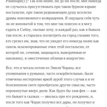
Рэшинари[1]? Так или иначе, ни до ни после, мне никогда
не случалось присутствовать при таком бурном взрыве
ностальгии, при таком разрывающем душу всплеске
драмы невозможного возвращения. Я ощущала себя чуть
ли не виноватой в том, что мне так повезло и я могу
ездить в Сибиу, сколько хочу, и каждый раз, как я бывала
там после, я старалась посмотреть на город глазами того,
кто грезил им, зная, что не увидит его никогда иначе как
сквозь экзальтированные очки этой ностальгии, от
которой он, сочиняя, защищался, выворачивая ее
наизнанку, в ожесточении облачая в кощунство.
Все, что я читала потом из Эмиля Чорана, все
упоминания о румынах, часто оскорбительные, были
отмечены нестерпимо яркой аурой этого случая и в ее
болезненном свете приобретали другие смыслы, часто
опрокинутые вверх дном. Как будто бы злая фея — как
это бывает в сказках — явилась при его рождении, и,
после того как Чоран получил все дары, он получил и