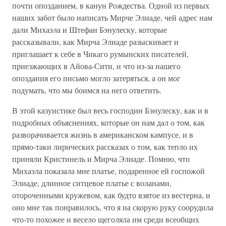
почти опозданием, в канун Рождества. Одной из первых
наших забот было написать Мирче Элиаде, чей адрес нам
дали Михаэла и Штефан Бэнулеску, которые
рассказывали, как Мирча Элиаде разыскивает и
приглашает к себе в Чикаго румынских писателей,
приезжающих в Айова-Сити, и что из-за нашего
опоздания его письмо могло затеряться, а он мог
подумать, что мы боимся на него ответить.
В этой казуистике был весь господин Бэнулеску, как и в
подробных объяснениях, которые он нам дал о том, как
разворачивается жизнь в американском кампусе, и в
прямо-таки лирических рассказах о том, как тепло их
приняли Кристинель и Мирча Элиаде. Помню, что
Михаэла показала мне платье, подаренное ей госпожой
Элиаде, длинное ситцевое платье с воланами,
отороченными кружевом, как будто взятое из вестерна, и
оно мне так понравилось, что я на скорую руку соорудила
что-то похожее и весело щеголяла им среди всеобщих