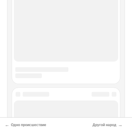
Чужбина
Чужбина Один из вопросов, который мне чаще всего
задавали на протяжении многих лет как до, так и после
89-го: почему я не осталась за границей, когда вполне
могла это сделать, почему не эмигрировала, а неизменно
возвращалась вопреки всему, что происходило в
Румынии, и всему,
О проекте
Разделы
←
→
Одно происшествие
Другой народ