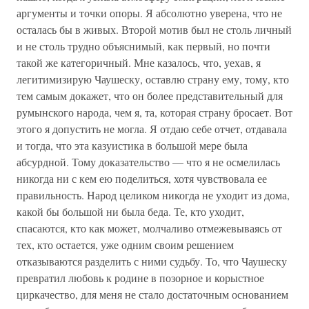
аргументы и точки опоры. Я абсолютно уверена, что не
осталась бы в живых. Второй мотив был не столь личный
и не столь трудно объяснимый, как первый, но почти
такой же категоричный. Мне казалось, что, уехав, я
легитимизирую Чаушеску, оставлю страну ему, тому, кто
тем самым докажет, что он более представительный для
румынского народа, чем я, та, которая страну бросает. Вот
этого я допустить не могла. Я отдаю себе отчет, отдавала
и тогда, что эта казуистика в большой мере была
абсурдной. Тому доказательство — что я не осмелилась
никогда ни с кем ею поделиться, хотя чувствовала ее
правильность. Народ целиком никогда не уходит из дома,
какой бы большой ни была беда. Те, кто уходит,
спасаются, кто как может, молчаливо отмежевываясь от
тех, кто остается, уже одним своим решением
отказываются разделить с ними судьбу. То, что Чаушеску
превратил любовь к родине в позорное и корыстное
циркачество, для меня не стало достаточным основанием