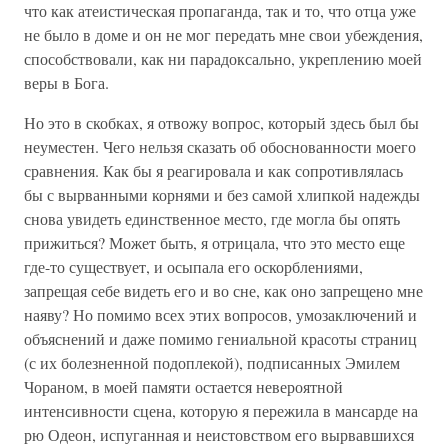
что как атеистическая пропаганда, так и то, что отца уже
не было в доме и он не мог передать мне свои убеждения,
способствовали, как ни парадоксально, укреплению моей
веры в Бога.
Но это в скобках, я отвожу вопрос, который здесь был бы
неуместен. Чего нельзя сказать об обоснованности моего
сравнения. Как бы я реагировала и как сопротивлялась
бы с вырванными корнями и без самой хлипкой надежды
снова увидеть единственное место, где могла бы опять
прижиться? Может быть, я отрицала, что это место еще
где-то существует, и осыпала его оскорблениями,
запрещая себе видеть его и во сне, как оно запрещено мне
наяву? Но помимо всех этих вопросов, умозаключений и
объяснений и даже помимо гениальной красоты страниц
(с их болезненной подоплекой), подписанных Эмилем
Чораном, в моей памяти остается невероятной
интенсивности сцена, которую я пережила в мансарде на
рю Одеон, испуганная и неистовством его вырвавшихся