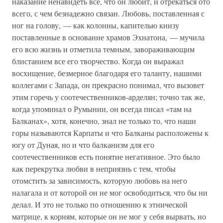
наказание ненавидеть все, что он любит, и отрекаться ото
всего, с чем безнадежно связан. Любовь, поставленная с
ног на голову, — как колонны, капителью книзу
поставленные в основание храмов Эхнатона, — мучила
его всю жизнь и отметила темным, завораживающим
блистанием все его творчество. Когда он выражал
восхищение, безмерное благодаря его таланту, нашими
коллегами с Запада, он прекрасно понимал, что вызовет
этим горечь у соотечественников-арделян; точно так же,
когда упоминал о Румынии, он всегда писал «там на
Балканах», хотя, конечно, знал не только то, что наши
горы называются Карпаты и что Балканы расположены к
югу от Дуная, но и что балканизм для его
соотечественников есть понятие негативное. Это было
как перекрутка любви в неприязнь с тем, чтобы
отомстить за зависимость, которую любовь на него
налагала и от которой он не мог освободиться, что бы ни
делал. И это не только по отношению к этнической
матрице, к корням, которые он не мог у себя вырвать, но