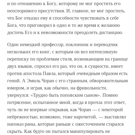
и по отношению к Богу, которому не мог простить его
неоспоримого присутствия. И, главное, не мог простить,
что Бог отказал ему в способности чувствовать в себе
Бога, что приговорил в одно и то же время к желанию
достичь Его и к невозможности преодолеть дистанцию.
Один немецкий профессор, поклонник и переводчик
нескольких его книг, с которым он вел интенсивную
переписку по проблемам стиля, возникающим на границе
двух языков, спросил его раз, что он, в сущности, имеет
против апостола Павла, который очевидным образом есть
гений. А Эмиль Чоран с его странным, обворожительным
юмором, и играя, как обычно, на фривольности,
увернулся: «Трудно быть поповским сыном». Помню
потрясение, испытанное мной, когда я прочла этот ответ,
чуть ли не впервые открывая, как Чоран — с некоторой
небрежностью, возможно, тоже нарочитой, — выставлял
напоказ раны, которые раньше с ожесточением старался
скрыть. Как будто он пытался манипулировать не