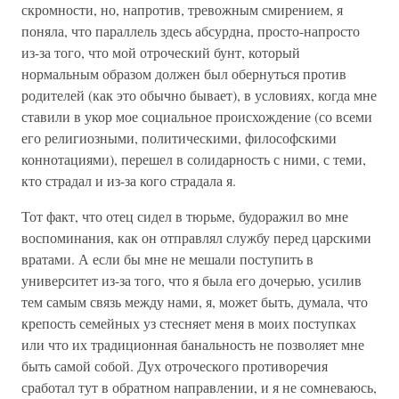
скромности, но, напротив, тревожным смирением, я
поняла, что параллель здесь абсурдна, просто-напросто
из-за того, что мой отроческий бунт, который
нормальным образом должен был обернуться против
родителей (как это обычно бывает), в условиях, когда мне
ставили в укор мое социальное происхождение (со всеми
его религиозными, политическими, философскими
коннотациями), перешел в солидарность с ними, с теми,
кто страдал и из-за кого страдала я.
Тот факт, что отец сидел в тюрьме, будоражил во мне
воспоминания, как он отправлял службу перед царскими
вратами. А если бы мне не мешали поступить в
университет из-за того, что я была его дочерью, усилив
тем самым связь между нами, я, может быть, думала, что
крепость семейных уз стесняет меня в моих поступках
или что их традиционная банальность не позволяет мне
быть самой собой. Дух отроческого противоречия
сработал тут в обратном направлении, и я не сомневаюсь,