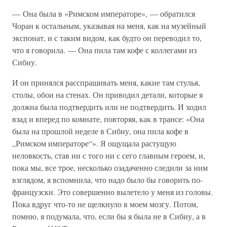
— Она была в «Римском императоре», — обратился
Чоран к остальным, указывая на меня, как на музейный
экспонат, и с таким видом, как будто он переводил то,
что я говорила. — Она пила там кофе с коллегами из
Сибиу.
И он принялся расспрашивать меня, какие там стулья,
столы, обои на стенах. Он приводил детали, которые я
должна была подтвердить или не подтвердить. И ходил
взад и вперед по комнате, повторяя, как в трансе: «Она
была на прошлой неделе в Сибиу, она пила кофе в
„Римском императоре“». Я ощущала растущую
неловкость, став ни с того ни с сего главным героем, и,
пока мы, все трое, несколько озадаченно следили за ним
взглядом, я вспомнила, что надо было бы говорить по-
французски. Это совершенно вылетело у меня из головы.
Пока вдруг что-то не щелкнуло в моем мозгу. Потом,
помню, я подумала, что, если бы я была не в Сибиу, а в