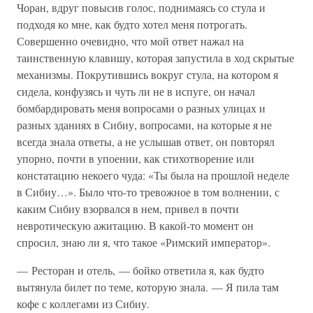
Чоран, вдруг повысив голос, поднимаясь со стула и
подходя ко мне, как будто хотел меня потрогать.
Совершенно очевидно, что мой ответ нажал на
таинственную клавишу, которая запустила в ход скрытые
механизмы. Покрутившись вокруг стула, на котором я
сидела, конфузясь и чуть ли не в испуге, он начал
бомбардировать меня вопросами о разных улицах и
разных зданиях в Сибиу, вопросами, на которые я не
всегда знала ответы, а не услышав ответ, он повторял
упорно, почти в упоении, как стихотворение или
констатацию некоего чуда: «Ты была на прошлой неделе
в Сибиу…». Было что-то тревожное в том волнении, с
каким Сибиу взорвался в нем, привел в почти
невротическую ажитацию. В какой-то момент он
спросил, знаю ли я, что такое «Римский император».
— Ресторан и отель, — бойко ответила я, как будто
вытянула билет по теме, которую знала. — Я пила там
кофе с коллегами из Сибиу.