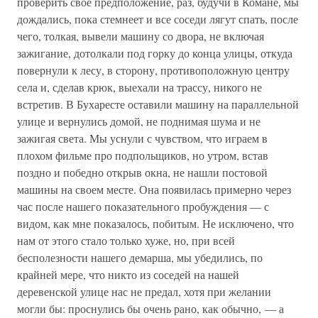
проверить свое предположение, раз, будучи в Комане, мы
дождались, пока стемнеет и все соседи лягут спать, после
чего, толкая, вывели машину со двора, не включая
зажигание, дотолкали под горку до конца улицы, откуда
повернули к лесу, в сторону, противоположную центру
села и, сделав крюк, выехали на трассу, никого не
встретив. В Бухаресте оставили машину на параллельной
улице и вернулись домой, не поднимая шума и не
зажигая света. Мы уснули с чувством, что играем в
плохом фильме про подпольщиков, но утром, встав
поздно и победно открыв окна, не нашли постовой
машины на своем месте. Она появилась примерно через
час после нашего показательного пробуждения — с
видом, как мне показалось, побитым. Не исключено, что
нам от этого стало только хуже, но, при всей
бесполезности нашего демарша, мы убедились, по
крайней мере, что никто из соседей на нашей
деревенской улице нас не предал, хотя при желании
могли бы: проснулись бы очень рано, как обычно, — а