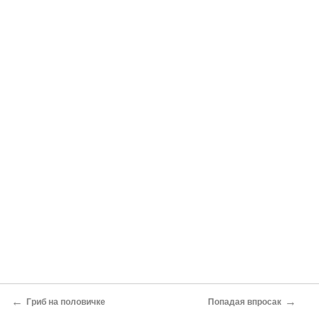
←
→
Гриб на половичке
Попадая впросак