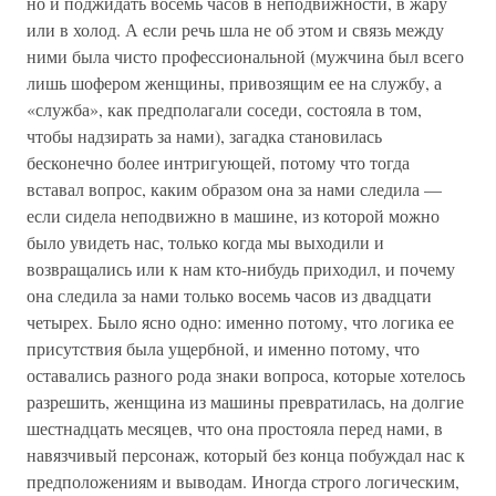
но и поджидать восемь часов в неподвижности, в жару
или в холод. А если речь шла не об этом и связь между
ними была чисто профессиональной (мужчина был всего
лишь шофером женщины, привозящим ее на службу, а
«служба», как предполагали соседи, состояла в том,
чтобы надзирать за нами), загадка становилась
бесконечно более интригующей, потому что тогда
вставал вопрос, каким образом она за нами следила —
если сидела неподвижно в машине, из которой можно
было увидеть нас, только когда мы выходили и
возвращались или к нам кто-нибудь приходил, и почему
она следила за нами только восемь часов из двадцати
четырех. Было ясно одно: именно потому, что логика ее
присутствия была ущербной, и именно потому, что
оставались разного рода знаки вопроса, которые хотелось
разрешить, женщина из машины превратилась, на долгие
шестнадцать месяцев, что она простояла перед нами, в
навязчивый персонаж, который без конца побуждал нас к
предположениям и выводам. Иногда строго логическим,