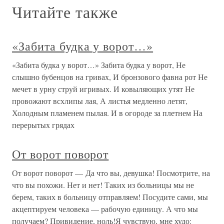
Читайте также
«Забита будка у ворот…»
«Забита будка у ворот…» Забита будка у ворот, Не
слышно бубенцов на гривах, И бронзового фавна рот Не
мечет в урну струй игривых. И ковыляющих утят Не
провожают всхлипы лая, А листья медленно летят,
Холодным пламенем пылая. И в огороде за плетнем На
перерытых грядах
От ворот поворот
От ворот поворот — Да что вы, девушка! Посмотрите, на
что вы похожи. Нет и нет! Таких из больницы мы не
берем, таких в больницу отправляем! Посудите сами, мы
акцептируем человека — рабочую единицу. А что мы
получаем? Привидение, ноль!Я чувствую, мне худо: