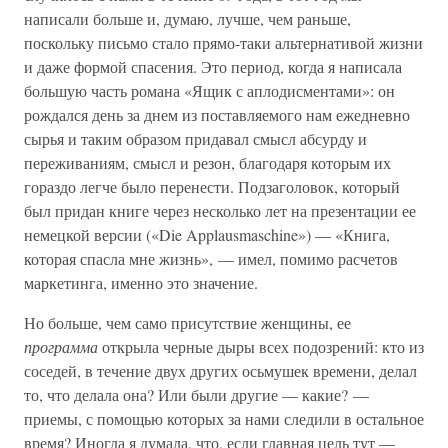
написали больше и, думаю, лучше, чем раньше,
поскольку письмо стало прямо-таки альтернативой жизни
и даже формой спасения. Это период, когда я написала
большую часть романа «Ящик с аплодисментами»: он
рождался день за днем из поставляемого нам ежедневно
сырья и таким образом придавал смысл абсурду и
переживаниям, смысл и резон, благодаря которым их
гораздо легче было перенести. Подзаголовок, который
был придан книге через несколько лет на презентации ее
немецкой версии («Die Applausmaschine») — «Книга,
которая спасла мне жизнь», — имел, помимо расчетов
маркетинга, именно это значение.
Но больше, чем само присутствие женщины, ее
программа
открыла черные дыры всех подозрений: кто из
соседей, в течение двух других осьмушек времени, делал
то, что делала она? Или были другие — какие? —
приемы, с помощью которых за нами следили в остальное
время? Иногда я думала, что, если главная цель тут —