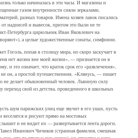
изнь только начиналась в эти часы. И магазины и
свещенные газом внутренности сияли зеркалами,
атерий, разных товаров. Имена хозяев лавок писались
о от надписей и вывесок, притом это были не те
нкт-Петербурга цирюльник Иван Яковлевич на
отворяют»), а целые художественные сонаты, симфонии.
т Гоголь, попав в столицу мира, но скоро заскучает в
меня нет жизни вне моей жизни», — признается он в
у, и это означает, что краток срок его «развлечения»,
он не он, а простой путешественник. «Клянусь, — пишет
го не делает обыкновенный человек. Львиную силу
у переход свой из детства, проведенного в школьных
сть шум парижских улиц еще звучит в его ушах, пусть
и веселятся и рисуют прямо на мостовых
слышит и не видит их — развертывается лента дороги,
 Павел Иванович Чичиков (странная фамилия, смешная
к-чик, что-то птичье: чик-чирик), но отчество у него,