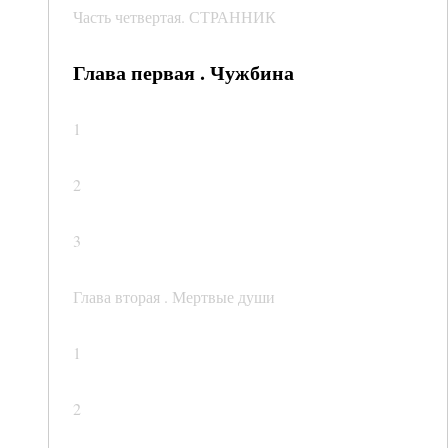
Часть четвертая. СТРАННИК
Глава первая . Чужбина
1
2
3
Глава вторая . Мертвые души
1
2