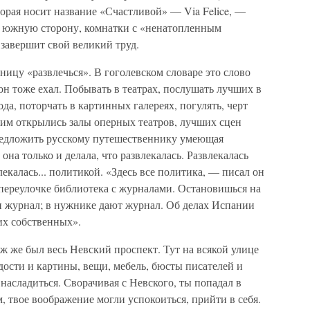
торая носит название «Счастливой» — Via Felice, —
а южную сторону, комнатки с «ненатопленным
 завершит свой великий труд.
аницу «развлечься». В гоголевском словаре это слово
 он тоже ехал. Побывать в театрах, послушать лучших в
да, поторчать в картинных галереях, погулять, черт
ним открылись залы оперных театров, лучших сцен
предложить русскому путешественнику умеющая
 она только и делала, что развлекалась. Развлекалась
лекалась... политикой. «Здесь все политика, — писал он
переулочке библиотека с журналами. Остановишься на
ки журнал; в нужнике дают журнал. Об делах Испании
их собственных».
 же был весь Невский проспект. Тут на всякой улице
дости и картины, вещи, мебель, бюсты писателей и
о насладиться. Сворачивая с Невского, ты попадал в
, твое воображение могли успокоиться, прийти в себя.