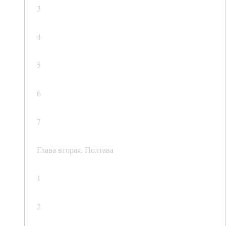
3
4
5
6
7
Глава вторая. Полтава
1
2