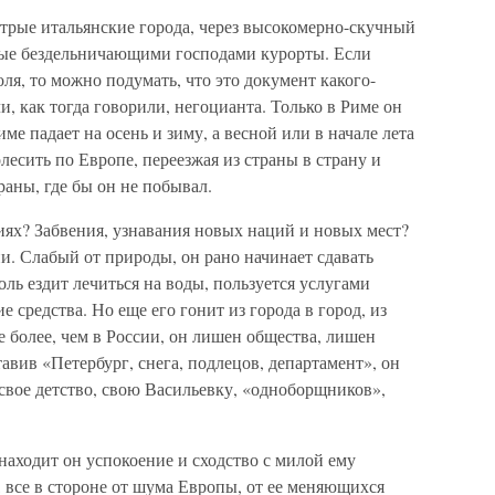
стрые итальянские города, через высокомерно-скучный
ые бездельничающими господами курорты. Если
ля, то можно подумать, что это документ какого-
, как тогда говорили, негоцианта. Только в Риме он
ме падает на осень и зиму, а весной или в начале лета
олесить по Европе, переезжая из страны в страну и
раны, где бы он не побывал.
иях? Забвения, узнавания новых наций и новых мест?
ни. Слабый от природы, он рано начинает сдавать
ль ездит лечиться на воды, пользуется услугами
е средства. Но еще его гонит из города в город, из
е более, чем в России, он лишен общества, лишен
вив «Петербург, снега, подлецов, департамент», он
 свое детство, свою Васильевку, «одноборщников»,
находит он успокоение и сходство с милой ему
, все в стороне от шума Европы, от ее меняющихся