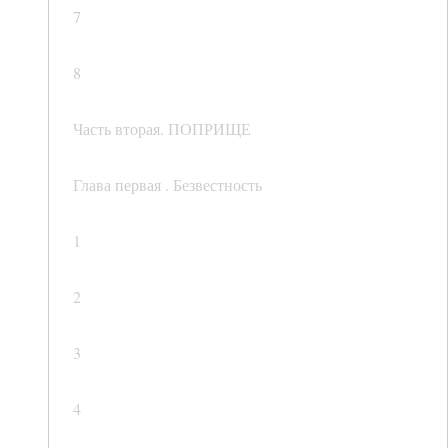
7
8
Часть вторая. ПОПРИЩЕ
Глава первая . Безвестность
1
2
3
4