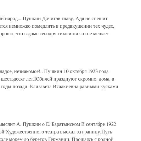
народ... Пушкин Дочитав главу, Адя не спешит
тся немножко помедлить в предвкушении тех чудес,
орошо, что в доме сегодня тихо и никто не мешает
ое, незнакомое!.. Пушкин 10 октября 1923 года
шестьдесят лет.Юбилей празднуют скромно, дома, в
 годы позади. Елизавета Исаакиевна равными кусками
ыслит А. Пушкин о Е. Баратынском В сентябре 1922
ой Художественного театра выехал за границу.Путь
оходе морем до берегов Германии. Прощаясь с родной