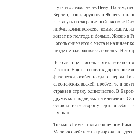
Путь его лежал через Вену, Париж, пе
Берлин, фрондирующую Женеву, полн
взглянуть на заграничный паспорт Гого
нибудь коммивояжера, коммерсанта, или
живет по полгода и больше. Жизнь в Ри
Гоголь снимается с места и начинает к
нигде не задерживаясь подолгу. Нет ст
Чего же ищет Гоголь в этих путешеств
И этого. Еще его гонят в дорогу болез
физически, особенно сдают нервы. Гого
европейских врачей, пробует те и други
страны в страну одиночество. В Европ
дружеской поддержки и внимания. Оста
оставил по ту сторону черты и себя —
Пушкина.
Только в Риме, тихом солнечном Риме 
Малороссией: все патриархально здесь