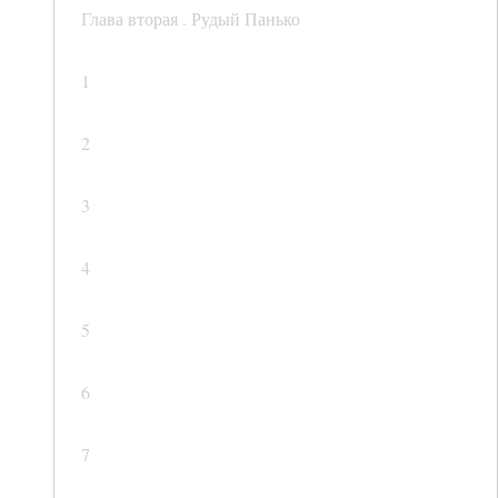
Глава вторая . Рудый Панько
1
2
3
4
5
6
7