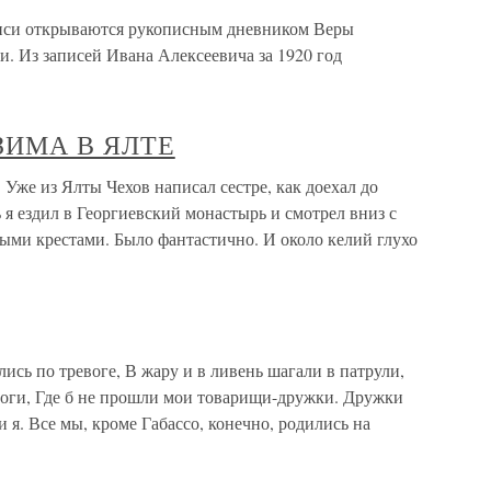
писи открываются рукописным дневником Веры
. Из записей Ивана Алексеевича за 1920 год
 ЗИМА В ЯЛТЕ
е из Ялты Чехов написал сестре, как доехал до
я ездил в Георгиевский монастырь и смотрел вниз с
елыми крестами. Было фантастично. И около келий глухо
ись по тревоге, В жару и в ливень шагали в патрули,
оги, Где б не прошли мои товарищи-дружки. Дружки
и я. Все мы, кроме Габассо, конечно, родились на