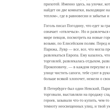
прихотей. Именно здесь, на улочке, ко
найдет он две комнатки, выходящие н
теплом», где в равновесии и забытьи и
Гоголь писал Погодину, что едет за гр
означает «отвлечься». Но и развлечься
мире певцов, посмотреть на новые горо
возьми, по Елисейским полям. Перед 
Парижа, Лувр — все, все, что могла 
развлекаться Европа. Ему казалось, что
торговлей, развлекалась отдыхом, разв
Прокоповичу, — в каждом переулке и 
улице чистить сапоги, тебе суют в ру
больше всякой хлопочет, нежели о сво
В Петербурге был один Невский, Париж
торговали, выставляли на продажу сла
героев, зазывали что-то купить, чем-т
темноту неосвещенных улиц, и твой ум