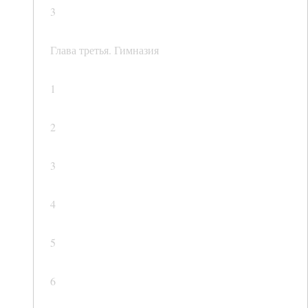
3
Глава третья. Гимназия
1
2
3
4
5
6