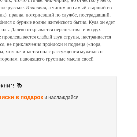
ное русское:
Иванович,
а чином он самый старший из
ик), правда, потерпевший по службе, пострадавший,
азбился о бурные волны житейского бытия. Куда он едет
оголь. Далеко открывается перспектива, и воздух
е проклевывается слабый звук струны, настраивается
ся, не приключения пройдохи и подлеца («пора,
ма, хотя начинается она с рассуждения мужиков о
сторонам, наводящего грустные мысли своей
книг! 📚
писки в подарок
и наслаждайся