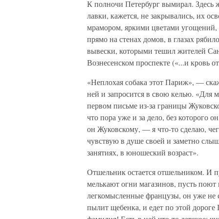
К полночи Петербург вымирал. Здесь ж
лавки, кажется, не закрывались, их о
мрамором, яркими цветами угощений, м
прямо на стенах домов, в глазах рябил
вывески, которыми тешил жителей Са
Вознесенском проспекте («...и кровь 
«Неплохая собака этот Париж», — скаже
ней и запросится в свою келью. «Для 
первом письме из-за границы Жуковском
что пора уже и за дело, без которого 
он Жуковскому, — я что-то сделаю, че
чувствую в душе своей и заметно слыш
занятиях, в юношеский возраст».
Отшельник остается отшельником. И пу
мелькают огни магазинов, пусть поют 
легкомысленные французы, он уже не 
пылит щебенка, и едет по этой дороге
фамилия! Есть в ней что-то детское: чи