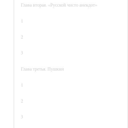
Глава вторая. «Русской чисто анекдот»
1
2
3
Глава третья. Пушкин
1
2
3