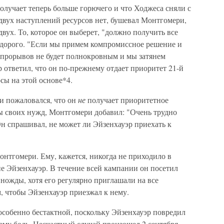
олучает теперь больше горючего и что Ходжеса сняли с
я двух наступлений ресурсов нет, бушевал Монтгомери,
вух. То, которое он выберет, "должно получить все
 дорого. "Если мы примем компромиссное решение и
з прорывов не будет полнокровным и мы затянем
 ответил, что он по-прежнему отдает приоритет 21-й
сы на этой основе*4.
ри пожаловался, что он
не
получает приоритетное
 своих нужд, Монтгомери добавил: "Очень трудно
н спрашивал, не может ли Эйзенхауэр приехать к
нтгомери. Ему, кажется, никогда не приходило в
 не Эйзенхауэр. В течение всей кампании он посетил
ожды, хотя его регулярно приглашали на все
м, чтобы Эйзенхауэр приезжал к нему.
особенно бестактной, поскольку Эйзенхауэр повредил
му боль. Несчастный случай произошел 2 сентября,