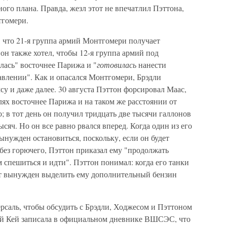
ого плана. Правда, жезл этот не впечатлил Пэттона,
тгомери.
, что 21-я группа армий Монтгомери получает
он также хотел, чтобы 12-я группа армий под
лась" восточнее Парижа и "
готовилась
нанести
авлении". Как и опасался Монтгомери, Брэдли
у и даже далее. 30 августа Пэттон форсировал Маас,
илях восточнее Парижа и на таком же расстоянии от
; в тот день он получил тридцать две тысячи галлонов
сяч. Но он все равно рвался вперед. Когда один из его
нужден остановиться, поскольку, если он будет
 без горючего, Пэттон приказал ему "продолжать
м спешиться и идти". Пэттон понимал: когда его танки
дет вынужден выделить ему дополнительный бензин
ерсаль, чтобы обсудить с Брэдли, Ходжесом и Пэттоном
ей Кей записала в официальном дневнике ВШСЭС, что