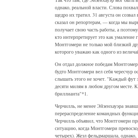
однако, реальной власти. Слова похва
щедро их тратил. 31 августа он созва
сказал он репортерам, — когда мы выр
получает свою часть работы, а поэтом
кто интерпретирует это как умаление г
Монтгомери не только мой близкий друг
которого уважаю как одного из велича
Он отдал должное победам Монтгомери
будто Монтгомери вел себя чересчур о
слышать этого не хочет. "Каждый фут 
десяти милям в любом другом месте. К
бриллианта"*1.
Черчилль, не менее Эйзенхауэра знав
перераспределение командных функций,
Черчилль объявил, что Монтгомери пр
ситуацию, когда Монтгомери превосход
четырех). Жезл фельдмаршала, однако,