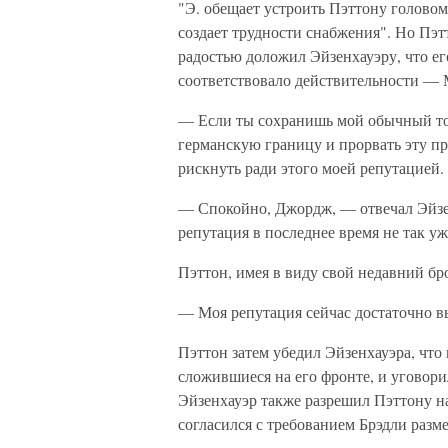
"Э. обещает устроить Пэттону головом
создает трудности снабжения". Но Пэт
радостью доложил Эйзенхауэру, что ег
соответствовало действительности — 
— Если ты сохранишь мой обычный то
германскую границу и прорвать эту п
рискнуть ради этого моей репутацией.
— Спокойно, Джордж, — отвечал Эйзен
репутация в последнее время не так уж
Пэттон, имея в виду свой недавний бр
— Моя репутация сейчас достаточно в
Пэттон затем убедил Эйзенхауэра, что
сложившиеся на его фронте, и уговори
Эйзенхауэр также разрешил Пэттону н
согласился с требованием Брэдли разм