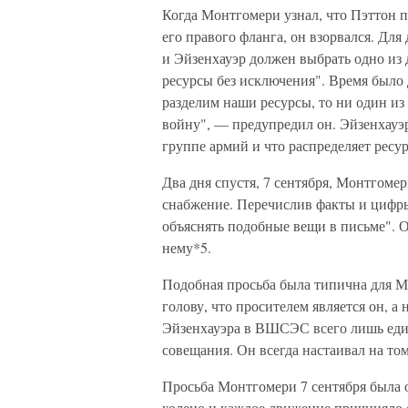
Когда Монтгомери узнал, что Пэттон п
его правого фланга, он взорвался. Дл
и Эйзенхауэр должен выбрать одно из д
ресурсы без исключения". Время было
разделим наши ресурсы, то ни один и
войну", — предупредил он. Эйзенхауэр
группе армий и что распределяет ресур
Два дня спустя, 7 сентября, Монтгоме
снабжение. Перечислив факты и цифры
объяснять подобные вещи в письме". О
нему*5.
Подобная просьба была типична для Мо
голову, что просителем является он, а
Эйзенхауэра в ВШСЭС всего лишь един
совещания. Он всегда настаивал на то
Просьба Монтгомери 7 сентября была 
колено и каждое движение причиняло е