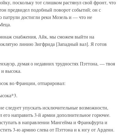
ойку, поскольку тот слишком растянул свой фронт, что
тон предвидел подобный поворот событий; он с
о патрули достигли реки Мозель и — что не
Меца.
ннаж снабжения, Айк, мы сможем выйти на
роклятую линию Зигфрида [Западный вал]. Я готов
хауэр, думая о недавних трудностях Пэттона, — твоя
 и высока.
осок во Франции, отпарировал:
ысока*3.
 не следует упускать исключительные возможности,
л его направить 3-й армии дополнительное горючее.
аступать в направлении Мангейма и Франкфурта и
естить 3-ю армию слева от Пэттона и к югу от Арденн.