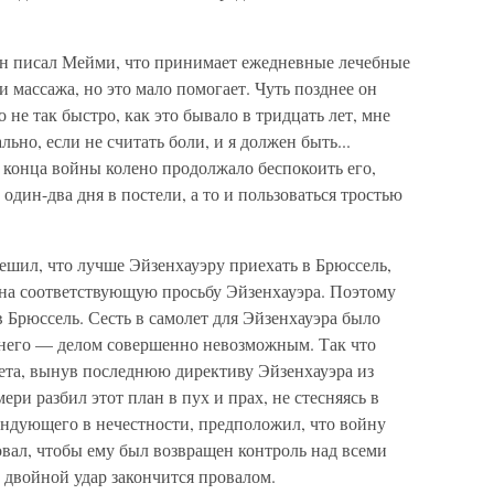
 он писал Мейми, что принимает ежедневные лечебные
 массажа, но это мало помогает. Чуть позднее он
о не так быстро, как это бывало в тридцать лет, мне
ьно, если не считать боли, и я должен быть...
 конца войны колено продолжало беспокоить его,
один-два дня в постели, а то и пользоваться тростью
решил, что лучше Эйзенхауэру приехать в Брюссель,
 на соответствующую просьбу Эйзенхауэра. Поэтому
в Брюссель. Сесть в самолет для Эйзенхауэра было
 него — делом совершенно невозможным. Так что
ета, вынув последнюю директиву Эйзенхауэра из
ри разбил этот план в пух и прах, не стесняясь в
ндующего в нечестности, предположил, что войну
бовал, чтобы ему был возвращен контроль над всеми
 двойной удар закончится провалом.