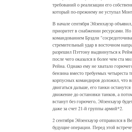
требований о реализации его собственн
который по-прежнему не уступал Мон
В начале сентября Эйзенхауэр объявил
приоритет в снабжении ресурсами. Но 
командованием Брэдли "сосредоточива
стремительный удар в восточном напр
разрешил Пэттону выдвинуться к Реймс
после чего оказался в более чем ста м
Рейна. Однако ему не хватало горючего
бензина вместо требуемых четыреста ты
корпусных командиров доложил, что вы
двигаться дальше, его танки останутся
движение до остановки танков, а пото
встанут без горючего, Эйзенхауэр бу
даже за счет 21-й группы армий*2.
2 сентября Эйзенхауэр отправился в В
будущие операции. Перед этой встреч