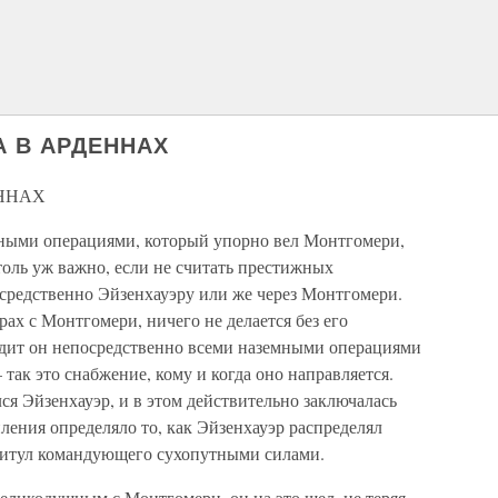
А В АРДЕННАХ
ЕННАХ
тными операциями, который упорно вел Монтгомери,
оль уж важно, если не считать престижных
средственно Эйзенхауэру или же через Монтгомери.
ах с Монтгомери, ничего не делается без его
водит он непосредственно всеми наземными операциями
так это снабжение, кому и когда оно направляется.
я Эйзенхауэр, и в этом действительно заключалась
пления определяло то, как Эйзенхауэр распределял
 титул командующего сухопутными силами.
великодушным с Монтгомери, он на это шел, не теряя,