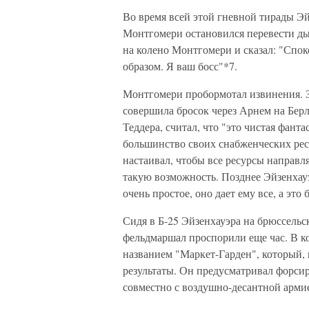
Во время всей этой гневной тирады Эй
Монтгомери остановился перевести ды
на колено Монтгомери и сказал: "Спок
образом. Я ваш босс"*7.
Монтгомери пробормотал извинения. З
совершила бросок через Арнем на Берл
Теддера, считал, что "это чистая фант
большинство своих снабженческих рес
настаивал, чтобы все ресурсы направл
такую возможность. Позднее Эйзенхау
очень простое, оно дает ему все, а это 
Сидя в Б-25 Эйзенхауэра на брюссель
фельдмаршал проспорили еще час. В ко
названием "Маркет-Гарден", который,
результаты. Он предусматривал форси
совместно с воздушно-десантной армие