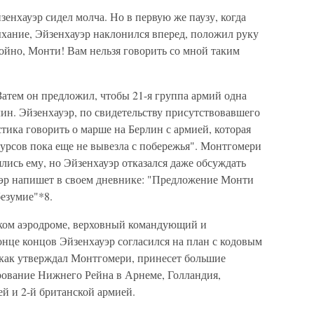
зенхауэр сидел молча. Но в первую же паузу, когда
хание, Эйзенхауэр наклонился вперед, положил руку
ойно, Монти! Вам нельзя говорить со мной таким
атем он предложил, чтобы 21-я группа армий одна
ин. Эйзенхауэр, по свидетельству присутствовавшего
астика говорить о марше на Берлин с армией, которая
урсов пока еще не вывезла с побережья". Монтгомери
ялись ему, но Эйзенхауэр отказался даже обсуждать
эр напишет в своем дневнике: "Предложение Монти
безумие"*8.
ском аэродроме, верховный командующий и
нце концов Эйзенхауэр согласился на план с кодовым
 как утверждал Монтгомери, принесет большие
рование Нижнего Рейна в Арнеме, Голландия,
й и 2-й британской армией.