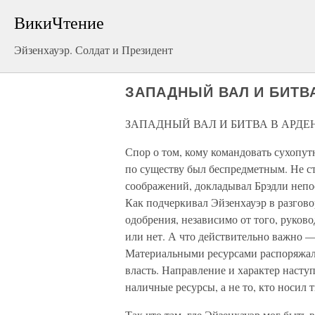
ВикиЧтение
Эйзенхауэр. Солдат и Президент
ЗАПАДНЫЙ ВАЛ И БИТВ
ЗАПАДНЫЙ ВАЛ И БИТВА В АРД
Спор о том, кому командовать сухопу
по существу был беспредметным. Не ст
соображений, докладывал Брэдли непо
Как подчеркивал Эйзенхауэр в разговор
одобрения, независимо от того, руко
или нет. А что действительно важно — 
Материальными ресурсами распоряжалс
власть. Направление и характер насту
наличные ресурсы, а не то, кто носил
Так что там, где Эйзенхауэр мог быть 