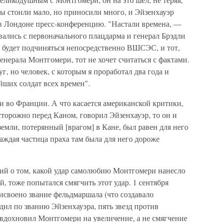
лы стоили мало, но приносили много, и Эйзенхауэр
л в Лондоне пресс-конференцию. "Настали времена, —
вались с первоначального плацдарма и генерал Брэдли
у будет подчиняться непосредственно ВШСЭС, и тот,
енерала Монтгомери, тот не хочет считаться с фактами.
, но человек, с которым я проработал два года и
йших солдат всех времен".
 во Франции. А что касается американской критики,
сторожно перед Каном, говорил Эйзенхауэр, то он и
земли, потерянный [врагом] в Кане, был равен для него
аждая частица праха там была для него дороже
ший о том, какой удар самолюбию Монтгомери нанесло
 тоже попытался смягчить этот удар. 1 сентября
исвоено звание фельдмаршала (что создавало
ил по званию Эйзенхауэра, пять звезд против
 вдохновил Монтгомери на увеличение, а не смягчение