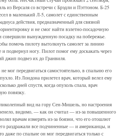
ль из Версаля со встречи с Брэдли и Пэттоном. Б-25
есел в маленький Л-5, самолет с единственным
адиуса действия, предназначенный для связной
л ориентировку и не смог найти взлетно-посадочную
они совершили вынужденную посадку на побережье.
тобы помочь пилоту вытолкнуть самолет за линию
е и подвернул ногу. Пилот помог ему доскакать через
ий джип подвез их до Гранвиля.
не мог передвигаться самостоятельно, в спальню его
пухло. Из Лондона прилетел врач, который велел ему
сколько дней спустя, когда опухоль спала, врач
вую повязку.
еликолепный вид на гору Сен-Мишель, но настроения
звенело, видимо, — как он считал — из-за повышенного
волял врачам измерять из-за боязни, что его отошлют
 его раздражали все подчиненные — и американцы, и
то даже по спальне он мог передвигаться только с