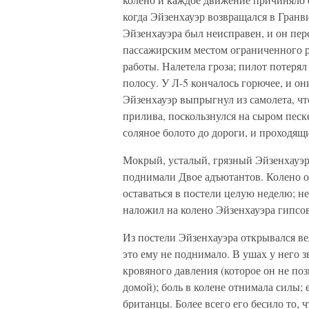
когда Эйзенхауэр возвращался в Гранви
Эйзенхауэра был неисправен, и он пер
пассажирским местом ограниченного р
работы. Налетела гроза; пилот потеря
полосу. У Л-5 кончалось горючее, и 
Эйзенхауэр выпрыгнул из самолета, ч
прилива, поскользнулся на сыром песк
соляное болото до дороги, и проходящ
Мокрый, усталый, грязный Эйзенхауэр 
поднимали Двое адъютантов. Колено о
оставаться в постели целую неделю; не
наложил на колено Эйзенхауэра гипсо
Из постели Эйзенхауэра открывался в
это ему не поднимало. В ушах у него 
кровяного давления (которое он не поз
домой); боль в колене отнимала силы;
британцы. Более всего его бесило то, ч