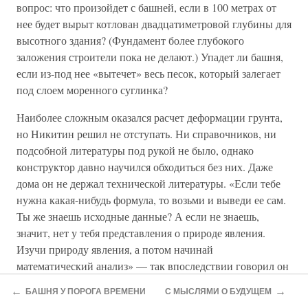
вопрос: что произойдет с башней, если в 100 метрах от
нее будет вырыт котлован двадцатиметровой глубины для
высотного здания? (Фундамент более глубокого
заложения строители пока не делают.) Упадет ли башня,
если из-под нее «вытечет» весь песок, который залегает
под слоем моренного суглинка?
Наиболее сложным оказался расчет деформации грунта,
но Никитин решил не отступать. Ни справочников, ни
подсобной литературы под рукой не было, однако
конструктор давно научился обходиться без них. Даже
дома он не держал технической литературы. «Если тебе
нужна какая-нибудь формула, то возьми и выведи ее сам.
Ты же знаешь исходные данные? А если не знаешь,
значит, нет у тебя представления о природе явления.
Изучи природу явления, а потом начинай
математический анализ» — так впоследствии говорил он
своему сыну, так привык действовать и сам. Формулы
←
→
БАШНЯ У ПОРОГА ВРЕМЕНИ
С МЫСЛЯМИ О БУДУЩЕМ
были его инструментом, и он, как хороший мастер,