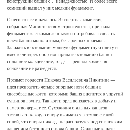
конструкции башни с… ненадежностью. И более всего
сомнений вызвал у них мелкий фундамент.
С него-то все и началось. Экспертная комиссия,
собранная Министерством строительства, признала
фундамент «легкомысленным» и потребовала сделать
шлем башни монолитным, без арочных проемов.
Заложить в основание мощную фундаментную плиту и
вместо четырех опор-ног придать основанию башни
сплошное кольцевание, тогда — решила комиссия —
основание не разъедется.
Предмет гордости Николая Васильевича Никитина —
идея превратить четыре опорные ноги башни в
своеобразные когти, которыми башня вцепится в упругий
суглинок грунта. Так когти орла вонзаются в добычу и
намертво держат ее. Сухожилия стальных канатов
заставляют каждую опору вжиматься в землю с такой
силой, что опоры никогда не расползутся под гигантским
давлением бетонного ствола башни. Стальные канаты