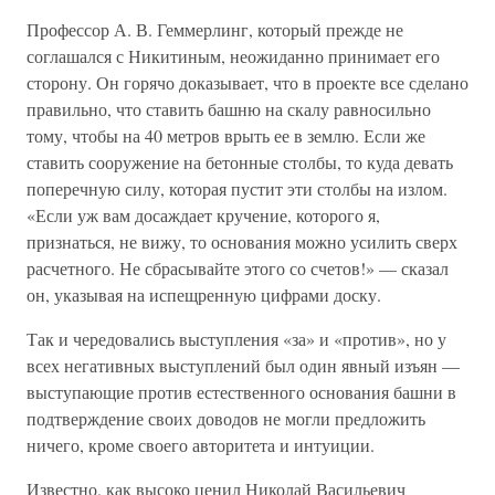
Профессор А. В. Геммерлинг, который прежде не
соглашался с Никитиным, неожиданно принимает его
сторону. Он горячо доказывает, что в проекте все сделано
правильно, что ставить башню на скалу равносильно
тому, чтобы на 40 метров врыть ее в землю. Если же
ставить сооружение на бетонные столбы, то куда девать
поперечную силу, которая пустит эти столбы на излом.
«Если уж вам досаждает кручение, которого я,
признаться, не вижу, то основания можно усилить сверх
расчетного. Не сбрасывайте этого со счетов!» — сказал
он, указывая на испещренную цифрами доску.
Так и чередовались выступления «за» и «против», но у
всех негативных выступлений был один явный изъян —
выступающие против естественного основания башни в
подтверждение своих доводов не могли предложить
ничего, кроме своего авторитета и интуиции.
Известно, как высоко ценил Николай Васильевич