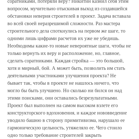
соратниками, потеряли веру? Никитин казнил себя этим
вопросом, мучительно отыскивая выход из создавшейся
обстановки неверия строителей в проект. Задача вставала
во всей своей неразрешимой сложности. Раз мастера
строительного дела споткнулись на первом же шаге, то
одними лишь цифрами расчетов их уже не убедишь.
Необходимы какие-то новые невероятные шаги, чтобы не
только вернуть их веру и расположение, но, главное,
сделать соратниками. Каждая стройка — это большой,
хотя и мирный, бой. А может быть, позволить им стать
деятельными участниками улучшения проекта? Не
бывает так, чтобы в проекте не нашлось ничего, что
могло бы быть улучшено. Но сколько ни бился он над
этими поисками, они оставались безрезультатными.
Проект был выполнен на самом высоком взлете его
конструкторского вдохновения, и каждое нововведение
уводило башню в сторону примитивизма, нарушало ее
гармоническую цельность, утяжеляло ее. Чего стоило
одно только требование строителей закрыть