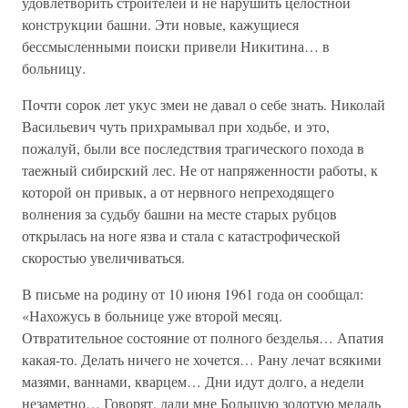
удовлетворить строителей и не нарушить целостной
конструкции башни. Эти новые, кажущиеся
бессмысленными поиски привели Никитина… в
больницу.
Почти сорок лет укус змеи не давал о себе знать. Николай
Васильевич чуть прихрамывал при ходьбе, и это,
пожалуй, были все последствия трагического похода в
таежный сибирский лес. Не от напряженности работы, к
которой он привык, а от нервного непреходящего
волнения за судьбу башни на месте старых рубцов
открылась на ноге язва и стала с катастрофической
скоростью увеличиваться.
В письме на родину от 10 июня 1961 года он сообщал:
«Нахожусь в больнице уже второй месяц.
Отвратительное состояние от полного безделья… Апатия
какая-то. Делать ничего не хочется… Рану лечат всякими
мазями, ваннами, кварцем… Дни идут долго, а недели
незаметно… Говорят, дали мне Большую золотую медаль