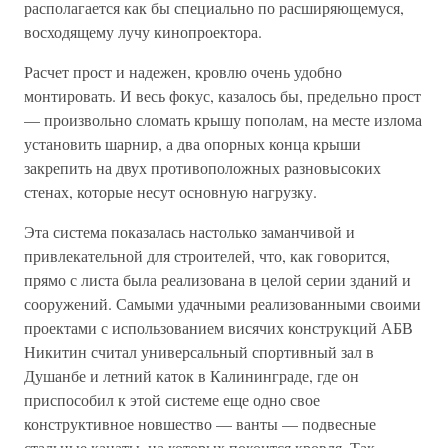
располагается как бы специально по расширяющемуся,
восходящему лучу кинопроектора.
Расчет прост и надежен, кровлю очень удобно
монтировать. И весь фокус, казалось бы, предельно прост
— произвольно сломать крышу пополам, на месте излома
установить шарнир, а два опорных конца крыши
закрепить на двух противоположных разновысоких
стенах, которые несут основную нагрузку.
Эта система показалась настолько заманчивой и
привлекательной для строителей, что, как говорится,
прямо с листа была реализована в целой серии зданий и
сооружений. Самыми удачными реализованными своими
проектами с использованием висячих конструкций АБВ
Никитин считал универсальный спортивный зал в
Душанбе и летний каток в Калининграде, где он
приспособил к этой системе еще одно свое
конструктивное новшество — ванты — подвесные
стальные канаты, на которых покоится кровля. Так