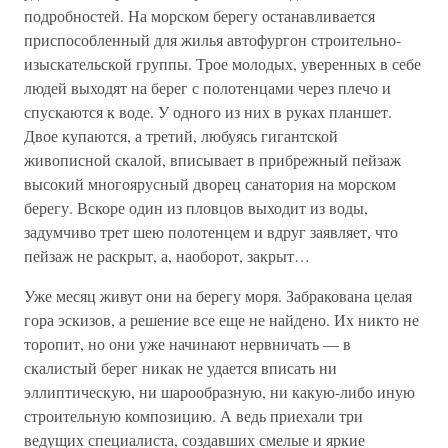
подробностей. На морском берегу останавливается
приспособленный для жилья автофургон строительно-
изыскательской группы. Трое молодых, уверенных в себе
людей выходят на берег с полотенцами через плечо и
спускаются к воде. У одного из них в руках планшет.
Двое купаются, а третий, любуясь гигантской
живописной скалой, вписывает в прибрежный пейзаж
высокий многоярусный дворец санатория на морском
берегу. Вскоре один из пловцов выходит из воды,
задумчиво трет шею полотенцем и вдруг заявляет, что
пейзаж не раскрыт, а, наоборот, закрыт…
Уже месяц живут они на берегу моря. Забракована целая
гора эскизов, а решение все еще не найдено. Их никто не
торопит, но они уже начинают нервничать — в
скалистый берег никак не удается вписать ни
эллиптическую, ни шарообразную, ни какую-либо иную
строительную композицию. А ведь приехали три
ведущих специалиста, создавших смелые и яркие