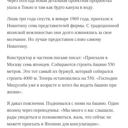
Через полгода новая детальная проектная проработка
ушла в Токио и там как будто канула в воду.
Лишь три года спустя, в январе 1969 года, приехали к
Никитину семь представителей фирмы. С традиционной
японской вежливостью они долго извинялись за свое
молчание. Но лучше предоставим слово самому
Никитину.
Конструктор в частном письме писал: «Приехали в
Москву семь японцев. Собираются строить башню 550
метров. Это тот самый их буржуй, который собирался
строить 4000 м. Теперь остановились на 550. «Господин
Мицусиба уже в возрасте и хотел бы видеть башню при
жизни».
Я давал пояснения. Поднимался с ними на башню. Один
японец через переводчика: «Мы много о вас слышали,
рады увидеться и познакомиться, жаль, что сейчас не
можете приехать в Японию для консультации».