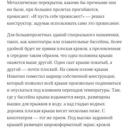
Металлические перекрытия, какими бы прочными они
ни были, при больших пролетах прогибаются,
провисают. «И пусть себе провисают!» — решил
конструктор, задумав использовать само это провисание.
Для большепролетных зданий специального назначения,
таких, как кинотеатры или плавательные бассейны, более
удобной будет не прямая плоская кровля, а преломленная
в середине таким образом, что одна половина крыши
окажется выше другой. Один скат крыши покатый, а
другой — почти плоский. На самом изломе крыши
Никитин поместил шарнир собственной конструкции,
который позволил всей крыше произвольно подниматься
и опускаться под влиянием перепадов температуры. Там,
где у бассейна крыша вздымается вверх, размещены
вышки для прыжков в воду, а над гладью водных
дорожек плоская крыша висит несколько ниже. С
кинотеатром — тот же прием. Под высоко задранной
крышей размещен широкоформатный экран; кровля