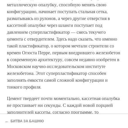
металлическую опалубку, способную менять свою
конфигурацию, начинает поступать стальная сетка,
разматываясь из рулонов, а через другие отверстия в
кассетной опалубке через шланги поступает под
давлением суперпластификатор — смесь текучего
цемента с отвердителем. Здесь надо сказать, что именно
такой пластификатор, о котором мечтали строители со
времен Огюста Перре, первым внедрившего железобетон
в современную архитектуру, совсем недавно изобретен в
Московском научно-исследовательском институте
железобетона. Этот суперпластификатор способен
заполнять емкости самой сложной конфигурации и
тонкого профиля.
Цемент твердеет почти моментально, кассетная опалубка
не простаивает ни секунды. С каждой новой порцией
заполнителей кассеты, согласно программе, то
оставляются проемы для окон, то прорезаются отверстия
←
БИТВА ЗА БАШНЮ
для вентиляции, для электро - и водоснабжения. Здание