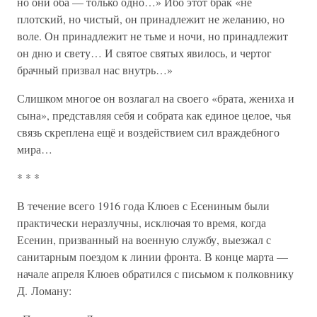
но они оба — только одно…» Ибо этот брак «не
плотский, но чистый, он принадлежит не желанию, но
воле. Он принадлежит не тьме и ночи, но принадлежит
он дню и свету… И святое святых явилось, и чертог
брачный призвал нас внутрь…»
Слишком многое он возлагал на своего «брата, жениха и
сына», представляя себя и собрата как единое целое, чья
связь скреплена ещё и воздействием сил враждебного
мира…
* * *
В течение всего 1916 года Клюев с Есениным были
практически неразлучны, исключая то время, когда
Есенин, призванный на военную службу, выезжал с
санитарным поездом к линии фронта. В конце марта —
начале апреля Клюев обратился с письмом к полковнику
Д. Ломану: