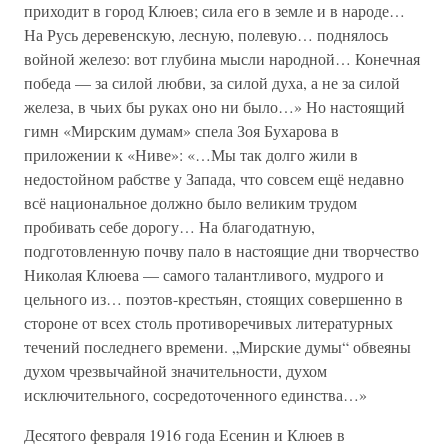
приходит в город Клюев; сила его в земле и в народе…
На Русь деревенскую, лесную, полевую… поднялось
войной железо: вот глубина мысли народной… Конечная
победа — за силой любви, за силой духа, а не за силой
железа, в чьих бы руках оно ни было…» Но настоящий
гимн «Мирским думам» спела Зоя Бухарова в
приложении к «Ниве»: «…Мы так долго жили в
недостойном рабстве у Запада, что совсем ещё недавно
всё национальное должно было великим трудом
пробивать себе дорогу… На благодатную,
подготовленную почву пало в настоящие дни творчество
Николая Клюева — самого талантливого, мудрого и
цельного из… поэтов-крестьян, стоящих совершенно в
стороне от всех столь противоречивых литературных
течений последнего времени. „Мирские думы“ обвеяны
духом чрезвычайной значительности, духом
исключительного, сосредоточенного единства…»
Десятого февраля 1916 года Есенин и Клюев в