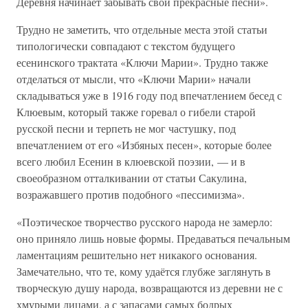
Деревня начинает забывать свои прекрасные песни».
Трудно не заметить, что отдельные места этой статьи
типологически совпадают с текстом будущего
есенинского трактата «Ключи Марии». Трудно также
отделаться от мысли, что «Ключи Марии» начали
складываться уже в 1916 году под впечатлением бесед с
Клюевым, который также горевал о гибели старой
русской песни и терпеть не мог частушку, под
впечатлением от его «Избяных песен», которые более
всего любил Есенин в клюевской поэзии, — и в
своеобразном отталкивании от статьи Сакулина,
возражавшего против подобного «пессимизма».
«Поэтическое творчество русского народа не замерло:
оно приняло лишь новые формы. Предаваться печальным
ламентациям решительно нет никакого основания.
Замечательно, что те, кому удаётся глубже заглянуть в
творческую душу народа, возвращаются из деревни не с
хмурыми лицами, а с запасами самых бодрых