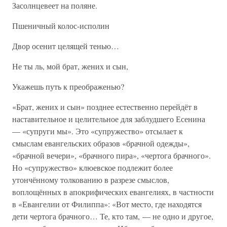
Засолнцевеет на поляне.
Пшеничный колос-исполин
Двор осенит целящей тенью…
Не ты ль, мой брат, жених и сын,
Укажешь путь к преображенью?
«Брат, жених и сын» позднее естественно перейдёт в
наставительное и целительное для заблудшего Есенина
— «супруги мы». Это «супружество» отсылает к
смыслам евангельских образов «брачной одежды»,
«брачной вечери», «брачного пира», «чертога брачного».
Но «супружество» клюевское подлежит более
утончённому толкованию в разрезе смыслов,
воплощённых в апокрифических евангелиях, в частности
в «Евангелии от Филиппа»: «Вот место, где находятся
дети чертога брачного… Те, кто там, — не одно и другое,