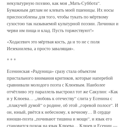
некультурную поэзию, как моя „Мать-Суббота“.
Бумажным дятлам не клевать моей пшеницы. Их носы
приспособлены для того, чтобы тукать по мёртвому
сухостою так называемой культурной поэзии. Личинки и
черви им пища и клад. Пусть торжествуют!»
«Ходасевич это мёртвая кость, да и то не с поля
Иезекиилева, а просто завалящая».
* * *
Есенинская «Радуница» сразу стала объектом
пристального внимания критиков, которые наперебой
сравнивали молодого поэта с Клюевым. Наиболее
отчётливо эту параллель выстроил тот же Сакулин: «Как
и у Клюева… „любовь к отечеству“ слита у Есенина с
„плакучей думой“ о родине, об этой „горевой полосе“. И
он, юный, рвётся к небесному, к вечному… В сердце
юноши-поэта „почивают тишина и мощи“, и язык его
становится похож на язык Клюева… Клюев и Есенин —