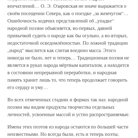
впечатлений… О. Э. Озаровская не иначе выражается о
своём посещении Севера, как о поездке „за жемчугом“…
Ошибочность ходячих представлений об „упадке“
народной поэзии объясняется, во-первых, давней
привычкой судить о народе как бы огульно, а во-вторых,
недостаточной осведомлённостью. По ложной традиции
„народ“ мыслится как слитая воедино масса. Этого
никогда не было, нет и теперь… Традиционная поэзия не
является в руках народа мёртвым капиталом, а находится
в состоянии непрерывной переработки, и народная
память хранит лишь то, что теперь продолжает говорить
его сердцу и уму…
Во всех отмеченных стадиях и формах так наз. народной
поэзии мы видим продукты творчества отдельных
личностей, усвоенные массой и устно распространяемые.
Имена этих поэтов из народа остаются по большей части
неизвестными. Но всегда были, есть и теперь поэты,