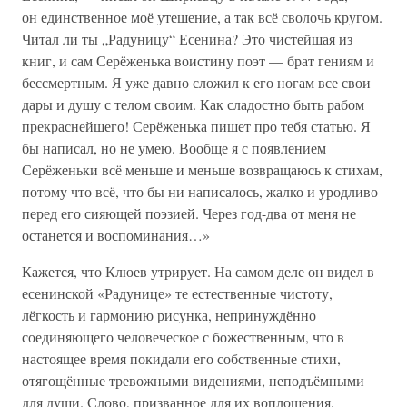
он единственное моё утешение, а так всё сволочь кругом.
Читал ли ты „Радуницу“ Есенина? Это чистейшая из
книг, и сам Серёженька воистину поэт — брат гениям и
бессмертным. Я уже давно сложил к его ногам все свои
дары и душу с телом своим. Как сладостно быть рабом
прекраснейшего! Серёженька пишет про тебя статью. Я
бы написал, но не умею. Вообще я с появлением
Серёженьки всё меньше и меньше возвращаюсь к стихам,
потому что всё, что бы ни написалось, жалко и уродливо
перед его сияющей поэзией. Через год-два от меня не
останется и воспоминания…»
Кажется, что Клюев утрирует. На самом деле он видел в
есенинской «Радунице» те естественные чистоту,
лёгкость и гармонию рисунка, непринуждённо
соединяющего человеческое с божественным, что в
настоящее время покидали его собственные стихи,
отягощённые тревожными видениями, неподъёмными
для души. Слово, призванное для их воплощения,