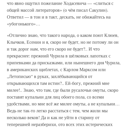
что явно ощутил пожелание Ходасевича — «слиться с
общей массой литераторов» (о чём писал Сакулин).
Ответил — в тон и в такт, дескать, не обижайтесь на
«убогонького»…
«Отлично знаю, что такого народа, о каком поют Клюев,
Клычков, Есенин и я, скоро не будет, но не потому ли он
и так дорог нам, что его скоро не будет?.. И что
прекраснее: прежний Чурила в шёлковых лапотках с
припевками да присказками, или нынешнего дня Чурила,
в американских щиблетах, с Карлом Марксом или
„Летописью“ в руках, захлёбывающийся от
открывающихся там истин?.. Ей-богу, прежний мне
милее!.. Знаю, что там, где были русалочьи омуты, скоро
поставят купальни для лиц обоего пола, со всеми
удобствами, но мне всё же милее омуты, а не купальни…
Ведь не так-то легко расстаться с тем, чем жили мы
несколько веков! Да и как не уйти в старину от
теперешней неразберихи, ото всех этих истерических