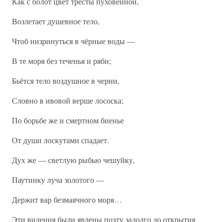
Как с болот цвет тресты пуховейной,
Возлетает душевное тело,
Чтоб низринуться в чёрные воды —
В те моря без теченья и ряби;
Бьётся тело воздушное в черни,
Словно в ивовой верше лососка;
По борьбе же и смертном биенье
От души лоскутами спадает.
Дух же — светлую рыбью чешуйку,
Паутинку луча золотого —
Держит вар безмаячного моря…
Эти видения были явлены поэту задолго до открытия