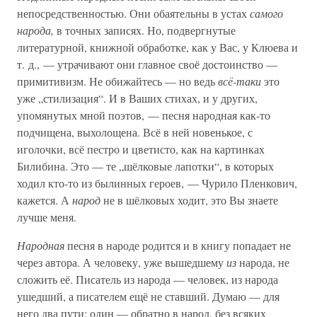
непосредственностью. Они обаятельны в устах
самого
народа,
в точных записях. Но, подвергнутые
литературной, книжной обработке, как у Вас, у Клюева и
т. д., — утрачивают они главное своё достоинство —
примитивизм. Не обижайтесь — но ведь
всё-таки
это
уже „стилизация“. И в Ваших стихах, и у других,
упомянутых мной поэтов, — песня народная как-то
подчищена, выхолощена. Всё в ней новенькое, с
иголочки, всё пестро и цветисто, как на картинках
Билибина. Это — те „шёлковые лапотки“, в которых
ходил кто-то из былинных героев, — Чурило Пленкович,
кажется. А
народ
не в шёлковых ходит, это Вы знаете
лучше меня.
Народная
песня в народе родится и в книгу попадает не
через автора. А человеку, уже вышедшему
из
народа, не
сложить её. Писатель из народа — человек, из народа
ушедший, а писателем ещё не ставший. Думаю — для
него два пути: один — обратно в народ, без всяких