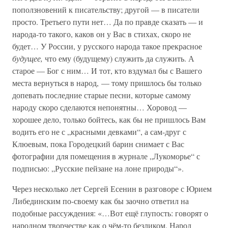
поползновений к писательству; другой — в писатели
просто. Третьего пути нет… Да по правде сказать — и
народа-то такого, каков он у Вас в стихах, скоро не
будет… У России, у русского народа такое прекрасное
будущее,
что ему (будущему) служить да служить. А
старое — Бог с ним… И тот, кто вздумал бы с Вашего
места вернуться в народ, — тому пришлось бы только
допевать последние старые песни, которые самому
народу скоро сделаются непонятны… Хоровод —
хорошее дело, только бойтесь, как бы не пришлось Вам
водить его не с „красными девками“, а сам-друг с
Клюевым, пока Городецкий барин снимает с Вас
фотографии для помещения в журнале „Лукоморье“ с
подписью: „Русские пейзане на лоне природы“».
Через несколько лет Сергей Есенин в разговоре с Юрием
Либединским по-своему как бы заочно ответил на
подобные рассуждения: «…Вот ещё глупость: говорят о
народном творчестве как о чём-то безликом. Народ