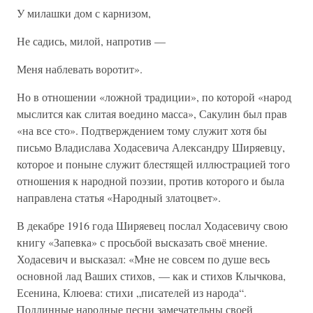
У милашки дом с карнизом,
Не садись, милой, напротив —
Меня наблевать воротит».
Но в отношении «ложной традиции», по которой «народ
мыслится как слитая воедино масса», Сакулин был прав
«на все сто». Подтверждением тому служит хотя бы
письмо Владислава Ходасевича Александру Ширяевцу,
которое и поныне служит блестящей иллюстрацией того
отношения к народной поэзии, против которого и была
направлена статья «Народный златоцвет».
В декабре 1916 года Ширяевец послал Ходасевичу свою
книгу «Запевка» с просьбой высказать своё мнение.
Ходасевич и высказал: «Мне не совсем по душе весь
основной лад Ваших стихов, — как и стихов Клычкова,
Есенина, Клюева: стихи „писателей из народа“.
Подлинные народные песни замечательны своей