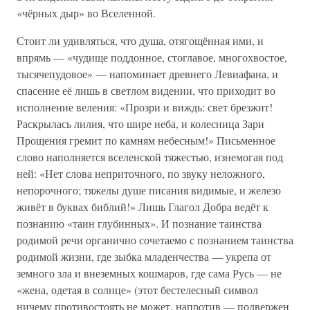
«чёрных дыр» во Вселенной.
Стоит ли удивляться, что душа, отягощённая ими, и
впрямь — «чудище поддонное, стоглавое, многохвостое,
тысячепудовое» — напоминает древнего Левиафана, и
спасение её лишь в светлом видении, что приходит во
исполнение веления: «Прозри и виждь: свет брезжит!
Раскрылась лилия, что шире неба, и колесница Зари
Прощения гремит по камням небесным!» Письменное
слово наполняется вселенской тяжестью, изнемогая под
ней: «Нет слова неприточного, по звуку неложного,
непорочного; тяжелы душе писания видимые, и железо
живёт в буквах библий!» Лишь Глагол Добра ведёт к
познанию «таин глубинных». И познание таинства
родимой речи органично сочетаемо с познанием таинства
родимой жизни, где зыбка младенчества — укрепа от
земного зла и внеземных кошмаров, где сама Русь — не
«жена, одетая в солнце» (этот бестелесный символ
ничему противостоять не может, напротив — подвержен