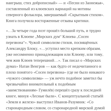
наигрыш, стих доброписный» — и «Песни из Заонежья»,
составленный из клюевских вариаций на мотивы
северного фольклора, завершаемый «Скрытным стихом».
Книга получила восторженные отзывы критики.
«…За четыре года поэт прошёл большой путь, и трудно
узнать в Клюеве „Мирских дум“ Клюева „Сосен
перезвона“». Чужой символизм стихов, посвящённых
Александру Блоку, «…уступил место крепким образам,
уже несомненно принадлежащим или Клюеву, или тому,
чем жив Клюев теперешний…». Так писал о «Мирских
думах» Натан Венгров — как будто от недочитанного и
плохо понятого «Сосен перезвона» (где не было никакого
«чужого символизма» — уж нечто подобное заметил бы
чрезвычайно внимательный к подобным
«заимствованиям» Гумилёв) перешёл сразу к последней
книге, минуя «Лесные были». С концептуальной статьёй
«Земля и железо» выступил Иванов-Разумник: «Со
старонародным словом, со старонародной мирской думой