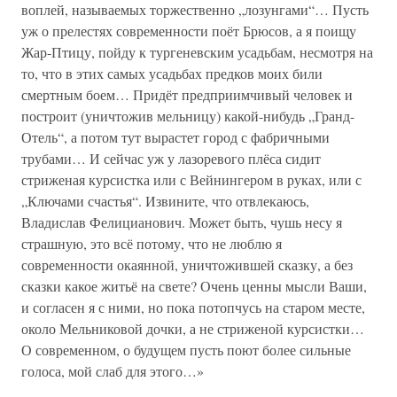
воплей, называемых торжественно „лозунгами“… Пусть
уж о прелестях современности поёт Брюсов, а я поищу
Жар-Птицу, пойду к тургеневским усадьбам, несмотря на
то, что в этих самых усадьбах предков моих били
смертным боем… Придёт предприимчивый человек и
построит (уничтожив мельницу) какой-нибудь „Гранд-
Отель“, а потом тут вырастет город с фабричными
трубами… И сейчас уж у лазоревого плёса сидит
стриженая курсистка или с Вейнингером в руках, или с
„Ключами счастья“. Извините, что отвлекаюсь,
Владислав Фелицианович. Может быть, чушь несу я
страшную, это всё потому, что не люблю я
современности окаянной, уничтожившей сказку, а без
сказки какое житьё на свете? Очень ценны мысли Ваши,
и согласен я с ними, но пока потопчусь на старом месте,
около Мельниковой дочки, а не стриженой курсистки…
О современном, о будущем пусть поют более сильные
голоса, мой слаб для этого…»