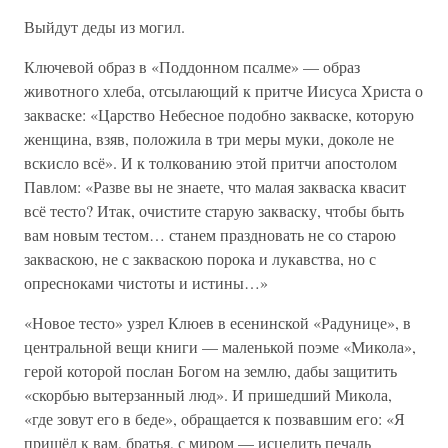
Выйдут деды из могил.
Ключевой образ в «Поддонном псалме» — образ
животного хлеба, отсылающий к притче Иисуса Христа о
закваске: «Царство Небесное подобно закваске, которую
женщина, взяв, положила в три меры муки, доколе не
вскисло всё». И к толкованию этой притчи апостолом
Павлом: «Разве вы не знаете, что малая закваска квасит
всё тесто? Итак, очистите старую закваску, чтобы быть
вам новым тестом… станем праздновать не со старою
закваскою, не с закваскою порока и лукавства, но с
опресноками чистоты и истины…»
«Новое тесто» узрел Клюев в есенинской «Радунице», в
центральной вещи книги — маленькой поэме «Микола»,
герой которой послан Богом на землю, дабы защитить
«скорбью вытерзанный люд». И пришедший Микола,
«где зовут его в беде», обращается к позвавшим его: «Я
пришёл к вам, братья, с миром — исцелить печаль