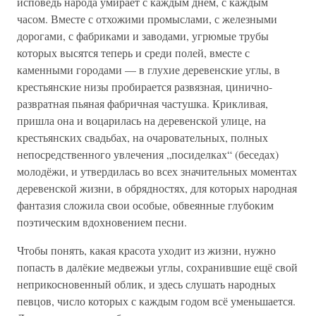
исповедь народа умирает с каждым днём, с каждым
часом. Вместе с отхожими промыслами, с железными
дорогами, с фабриками и заводами, угрюмые трубы
которых высятся теперь и среди полей, вместе с
каменными городами — в глухие деревенские углы, в
крестьянские низы пробирается развязная, цинично-
развратная пьяная фабричная частушка. Крикливая,
пришла она и воцарилась на деревенской улице, на
крестьянских свадьбах, на очаровательных, полных
непосредственного увлечения „посиделках“ (беседах)
молодёжи, и утвердилась во всех значительных моментах
деревенской жизни, в обрядностях, для которых народная
фантазия сложила свои особые, обвеянные глубоким
поэтическим вдохновением песни.
Чтобы понять, какая красота уходит из жизни, нужно
попасть в далёкие медвежьи углы, сохранившие ещё свой
неприкосновенный облик, и здесь слушать народных
певцов, число которых с каждым годом всё уменьшается.