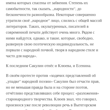
имена которых спасены от забвения. Степень их
самобытности, так сказать, „народности“, до
бесконечности разнообразна. Некоторые совершенно
утратили своё „народное“ лицо, слились с общей массой
литераторов. Таких, окультуренных, писателей в
современной печати действует очень много. Рядом с
ними найдутся, однако, и такие, которые, свободно,
развернув свою поэтическую индивидуальность, не
порвали с народной почвой, творя в народном стиле и
часто для народа».
К последним Сакулин отнёс и Клюева, и Есенина.
В своём протесте против «ходячих представлений об
„упадке“ народной поэзии» Сакулин был отчасти прав,
но не меньшая правда была и на стороне поэтов,
отчётливо представлявших себе процесс «разложения»
старонародного творчества. Клюев знал, что говорил,
произнося уже после революции речь в Вытегорском