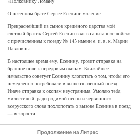
«Полковнику Ломану
О песенном брате Сергее Есенине моление.
Прекраснейший из сынов крещёного царства мой
светлый братик Сергей Есенин взят в санитарное войско
с причислением к поезду № 143 имени е. и. в. к. Марии
Павловны.
В настоящее время ему, Есенину, грозит отправка на
бранное поле к передовым окопам. Ближайшее
начальство советует Есенину хлопотать о том, чтобы его
немедленно потребовали в вышеозначенный поезд.
Иначе отправка к окопам неустранима. Умоляю тебя,
милостивый, ради родимой песни и червонного
всерусского слова похлопотать о вызове Есенина в поезд
— вскорости.
В желании тебе здравия душевного и телесного остаюсь о
Продолжение на Литрес
песенном брате молельщик