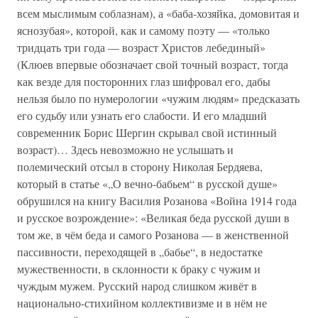
всем мыслимым соблазнам), а «баба-хозяйка, домовитая и
яснозубая», которой, как и самому поэту — «только
тридцать три года — возраст Христов лебединый»
(Клюев впервые обозначает свой точный возраст, тогда
как везде для посторонних глаз шифровал его, дабы
нельзя было по нумерологии «чужим людям» предсказать
его судьбу или узнать его слабости. И его младший
современник Борис Шергин скрывал свой истинный
возраст)… Здесь невозможно не услышать и
полемический отсыл в сторону Николая Бердяева,
который в статье «„О вечно-бабьем“ в русской душе»
обрушился на книгу Василия Розанова «Война 1914 года
и русское возрождение»: «Великая беда русской души в
том же, в чём беда и самого Розанова — в женственной
пассивности, переходящей в „бабье“, в недостатке
мужественности, в склонности к браку с чужим и
чуждым мужем. Русский народ слишком живёт в
национально-стихийном коллективизме и в нём не