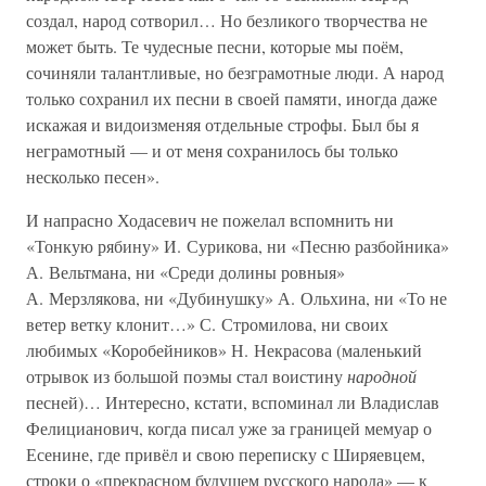
создал, народ сотворил… Но безликого творчества не
может быть. Те чудесные песни, которые мы поём,
сочиняли талантливые, но безграмотные люди. А народ
только сохранил их песни в своей памяти, иногда даже
искажая и видоизменяя отдельные строфы. Был бы я
неграмотный — и от меня сохранилось бы только
несколько песен».
И напрасно Ходасевич не пожелал вспомнить ни
«Тонкую рябину» И. Сурикова, ни «Песню разбойника»
А. Вельтмана, ни «Среди долины ровныя»
А. Мерзлякова, ни «Дубинушку» А. Ольхина, ни «То не
ветер ветку клонит…» С. Стромилова, ни своих
любимых «Коробейников» Н. Некрасова (маленький
отрывок из большой поэмы стал воистину
народной
песней)… Интересно, кстати, вспоминал ли Владислав
Фелицианович, когда писал уже за границей мемуар о
Есенине, где привёл и свою переписку с Ширяевцем,
строки о «прекрасном будущем русского народа» — к