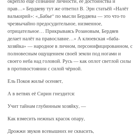
окрепло ещё сознание личности, её достоинства и
прав…» Бердяеву тут же ответил В. Эрн статьёй «Налёт
валькирий»: «„Бабье“ по мысли Бердяева — это что-то
чрезвычайно предосудительное, низменное,
отрицательное… Прикрываясь Розановым, Бердяев
делает налёт на православие…» А клюевская «баба-
хозяйка» — народное в личном, персонифицированном, с
полновесным ощущением своей земли под ногами и
своего неба над головой. Русь — как оплот светлой силы
в противостоянии с силой чёрной.
Ель Покоя жильё осеняет,
А в ветвях её Сирин гнездится:
Учит тайнам глубинным хозяйку, —
Как взмесить нежных красок опару,
Дрожжи звуков всевышних не сквасить,