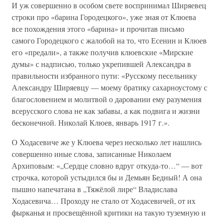
И уж совершенно в особом свете воспринимал Ширяевец
строки про «барина Городецкого», уже зная от Клюева
все похождения этого «барина» и прочитав письмо
самого Городецкого с жалобой на то, что Есенин и Клюев
его «предали», а также получив клюевские «Мирские
думы» с надписью, только укрепившей Александра в
правильности избранного пути: «Русскому песельнику
Александру Ширяевцу — моему братику сахарноустому с
благословением и молитвой о даровании ему разумения
всерусского слова не как забавы, а как подвига и жизни
бесконечной. Николай Клюев, январь 1917 г.».
О Ходасевиче же у Клюева через несколько лет нашлись
совершенно иные слова, записанные Николаем
Архиповым: «„Сердце словно вдруг откуда-то…“ — вот
строчка, которой устыдился бы и Демьян Бедный! А она
пышно напечатана в „Тяжёлой лире“ Владислава
Ходасевича… Проходу не стало от Ходасевичей, от их
фырканья и просвещённой критики на такую туземную и