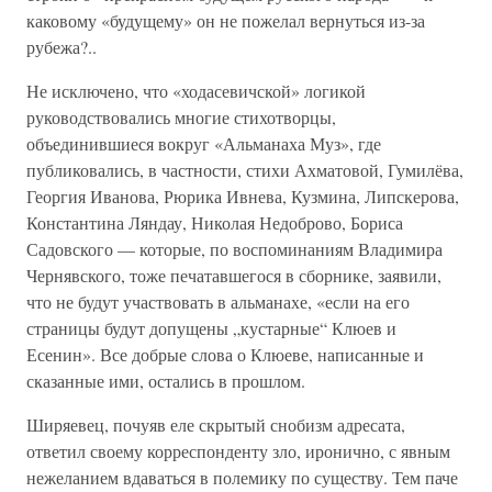
каковому «будущему» он не пожелал вернуться из-за
рубежа?..
Не исключено, что «ходасевичской» логикой
руководствовались многие стихотворцы,
объединившиеся вокруг «Альманаха Муз», где
публиковались, в частности, стихи Ахматовой, Гумилёва,
Георгия Иванова, Рюрика Ивнева, Кузмина, Липскерова,
Константина Ляндау, Николая Недоброво, Бориса
Садовского — которые, по воспоминаниям Владимира
Чернявского, тоже печатавшегося в сборнике, заявили,
что не будут участвовать в альманахе, «если на его
страницы будут допущены „кустарные“ Клюев и
Есенин». Все добрые слова о Клюеве, написанные и
сказанные ими, остались в прошлом.
Ширяевец, почуяв еле скрытый снобизм адресата,
ответил своему корреспонденту зло, иронично, с явным
нежеланием вдаваться в полемику по существу. Тем паче