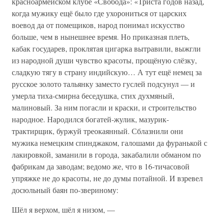
красноармейском клубе «Свобода»: «Триста годов назад,
когда мужику ещё было где ухорониться от царских
воевод да от помещиков, народ понимал искусство
больше, чем в нынешнее время. Но приказная плеть,
кабак государев, проклятая цигарка вытравили, выжгли
из народной души чувство красоты, прощёную слёзку,
сладкую тягу в страну индийскую… А тут ещё немец за
русское золото тальянку заместо гуслей подсунул — и
умерла тиха-смирна беседушка, стих духмяный,
малиновый. За ним погасли и краски, и строительство
народное. Народился богатей-жулик, мазурик-
трактирщик, буржуй треокаянный. Сблазнили они
мужика немецким спинджаком, галошами да фуранькой с
лакировкой, заманили в города, закабалили обманом по
фабрикам да заводам; ведомо же, что в 16-тичасовой
упряжке не до красоты, не до думы потайной. И взревел
досюльный баян по-звериному:
Шёл я верхом, шёл я низом, —