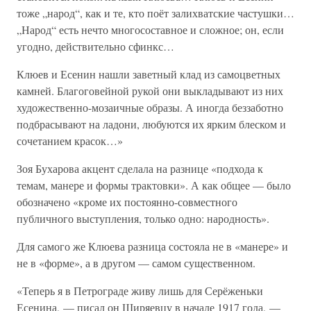
тоже „народ“, как и те, кто поёт залихватские частушки…
„Народ“ есть нечто многосоставное и сложное; он, если
угодно, действительно сфинкс…
Клюев и Есенин нашли заветный клад из самоцветных
камней. Благоговейной рукой они выкладывают из них
художественно-мозаичные образы. А иногда беззаботно
подбрасывают на ладони, любуются их ярким блеском и
сочетанием красок…»
Зоя Бухарова акцент сделала на разнице «подхода к
темам, манере и формы трактовки». А как общее — было
обозначено «кроме их постоянно-совместного
публичного выступления, только одно: народность».
Для самого же Клюева разница состояла не в «манере» и
не в «форме», а в другом — самом существенном.
«Теперь я в Петрограде живу лишь для Серёженьки
Есенина, — писал он Ширяевцу в начале 1917 года, —