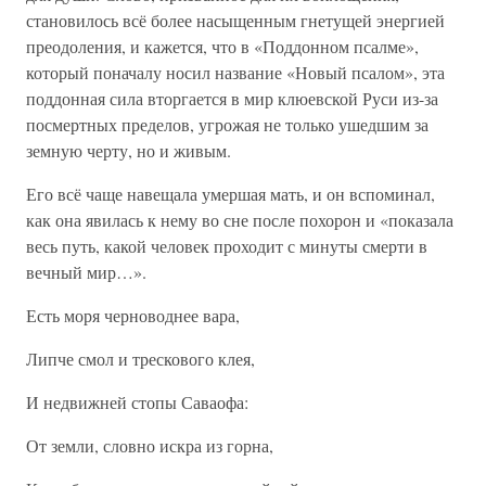
становилось всё более насыщенным гнетущей энергией
преодоления, и кажется, что в «Поддонном псалме»,
который поначалу носил название «Новый псалом», эта
поддонная сила вторгается в мир клюевской Руси из-за
посмертных пределов, угрожая не только ушедшим за
земную черту, но и живым.
Его всё чаще навещала умершая мать, и он вспоминал,
как она явилась к нему во сне после похорон и «показала
весь путь, какой человек проходит с минуты смерти в
вечный мир…».
Есть моря черноводнее вара,
Липче смол и трескового клея,
И недвижней стопы Саваофа:
От земли, словно искра из горна,