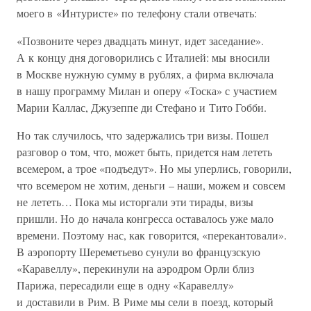
моего в «Интуристе» по телефону стали отвечать:
«Позвоните через двадцать минут, идет заседание».
А к концу дня договорились с Италией: мы вносили
в Москве нужную сумму в рублях, а фирма включала
в нашу программу Милан и оперу «Тоска» с участием
Марии Каллас, Джузеппе ди Стефано и Тито Гобби.
Но так случилось, что задержались три визы. Пошел
разговор о том, что, может быть, придется нам лететь
всемером, а трое «подъедут». Но мы уперлись, говорили,
что всемером не хотим, деньги – наши, можем и совсем
не лететь… Пока мы исторгали эти тирады, визы
пришли. Но до начала конгресса оставалось уже мало
времени. Поэтому нас, как говорится, «перекантовали».
В аэропорту Шереметьево сунули во французскую
«Каравеллу», перекинули на аэродром Орли близ
Парижа, пересадили еще в одну «Каравеллу»
и доставили в Рим. В Риме мы сели в поезд, который