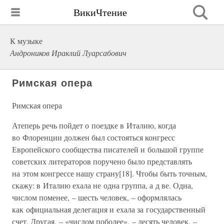
ВикиЧтение
К музыке
Андроников Ираклий Луарсабович
Римская опера
Римская опера
Атеперь речь пойдет о поездке в Италию, когда
во Флоренции должен был состояться конгресс
Европейского сообщества писателей и большой группе
советских литераторов поручено было представлять
на этом конгрессе нашу страну[18]. Чтобы быть точным,
скажу: в Италию ехала не одна группа, а д ве. Одна,
числом поменее, – шесть человек, – оформлялась
как официальная делегация и ехала за государственный
счет. Другая, – «числом поболее», – десять человек, –