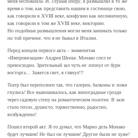
меня беспокоила. И, слушая оперу, я размышлял в то же
время о том, как представить нашим в гостинице свою,
как говорили в XVIII веке, конфузию как несомненную,
как говорили в том же XVIII веке, викторию.
Но подобные размышления могли меня занимать только
по той причине, что я не бывал в Италии.
Перед концом первого акта – знаменитая
«Импровизация» Андрея Шенье. Монако спел ее
превосходно. Зрительный зал чуть не лопнул от бури
восторга… Зажегся свет, я глянул!!!
Театр был переполнен так, что галереи, балконы и ложи
гнулись! Все вывешивалось, как виноградные грозди
через садовую стену на романтическом полотне. В зале
стало тепло, душисто, торжественно, радостно,
возбужденно!
Пошел второй акт. Я-то думал, что Марио дель Монако
будет лучшим! Не был он лучшим! Другие были не хуже!