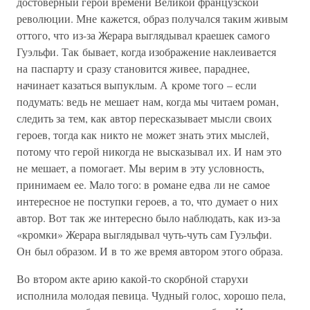
достоверный герой времени Великой французской
революции. Мне кажется, образ получался таким живым
оттого, что из-за Жерара выглядывал краешек самого
Гуэльфи. Так бывает, когда изображение наклеивается
на паспарту и сразу становится живее, параднее,
начинает казаться выпуклым. А кроме того – если
подумать: ведь не мешает нам, когда мы читаем роман,
следить за тем, как автор пересказывает мысли своих
героев, тогда как никто не может знать этих мыслей,
потому что герой никогда не высказывал их. И нам это
не мешает, а помогает. Мы верим в эту условность,
принимаем ее. Мало того: в романе едва ли не самое
интересное не поступки героев, а то, что думает о них
автор. Вот так же интересно было наблюдать, как из-за
«кромки» Жерара выглядывал чуть-чуть сам Гуэльфи.
Он был образом. И в то же время автором этого образа.
Во втором акте арию какой-то скорбной старухи
исполнила молодая певица. Чудный голос, хорошо пела,