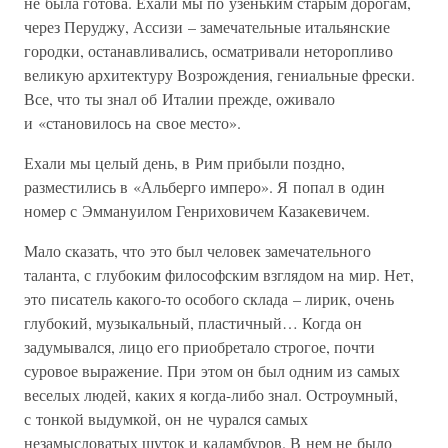
не была готова. Ехали мы по узеньким старым дорогам,
через Перуджу, Ассизи – замечательные итальянские
городки, останавливались, осматривали неторопливо
великую архитектуру Возрождения, гениальные фрески.
Все, что ты знал об Италии прежде, оживало
и «становилось на свое место».
Ехали мы целый день, в Рим прибыли поздно,
разместились в «Альберго имперо». Я попал в один
номер с Эммануилом Генриховичем Казакевичем.
Мало сказать, что это был человек замечательного
таланта, с глубоким философским взглядом на мир. Нет,
это писатель какого-то особого склада – лирик, очень
глубокий, музыкальный, пластичный… Когда он
задумывался, лицо его приобретало строгое, почти
суровое выражение. При этом он был одним из самых
веселых людей, каких я когда-либо знал. Остроумный,
с тонкой выдумкой, он не чурался самых
незамысловатых шуток и каламбуров. В нем не было