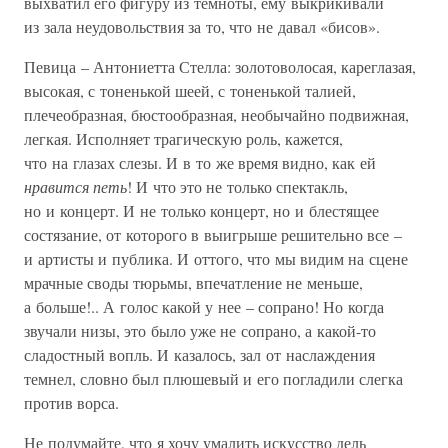
выхватил его фигуру из темноты, ему выкрикивали
из зала неудовольствия за то, что не давал «бисов».
Певица – Антониетта Стелла: золотоволосая, кареглазая,
высокая, с тоненькой шеей, с тоненькой талией,
плечеобразная, бюстообразная, необычайно подвижная,
легкая. Исполняет трагическую роль, кажется,
что на глазах слезы. И в то же время видно, как ей
нравится петь
! И что это не только спектакль,
но и концерт. И не только концерт, но и блестящее
состязание, от которого в выигрыше решительно все –
и артисты и публика. И оттого, что мы видим на сцене
мрачные своды тюрьмы, впечатление не меньше,
а больше!.. А голос какой у нее – сопрано! Но когда
звучали низы, это было уже не сопрано, а какой-то
сладостный вопль. И казалось, зал от наслаждения
темнел, словно был плюшевый и его погладили слегка
против ворса.
Не подумайте, что я хочу умалить искусство дель