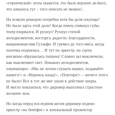
«героической» ноты (кажется, это было верхнее
ля-диез
),
что началось тут – того описать не можно!..
На всякую реакцию потребна хотя бы доля секунды!
Не было здесь этой доли! Когда певец сомкнул губы,
театр взорвался. И рухнул! Рухнул стеной
аплодисментов, восторга, радости, благодарности,
выкрикивая имя Гуэльфи. И гремел до того мига, когда
палочка поднялась… И тут на оркестр, на сцену
внезапно обрушилась тишина! Словно зал выключили,
как выключают свет. Никаких аплодисментов,
означающих: «Мы не хотим слушать ваших, подавайте
нашего!» и «Вернись назад!», «Повтори!» – ничего этого
не было! Все в тот же миг ушли в действие оперы.
И могло показаться, что дирижер выполнил страстное
желание зала.
Но когда перед последним актом дирижер поднял
оркестр «на бенефис» и кинжальный прожектор