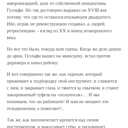
импровизацией, шли от собственной инициативы
Гуэльфи. Но так достоверно выражал он XVIII век
потому, что где-то оставался итальянцем двадцатого.
Ибо, играя, не реконструкцию создавал, а, скорей,
ретроспекцию – взгляд из XX в конец позапрошлого
века.
Но все это было, покуда шли сцены. Когда же дело дошло
до арии, Гуэльфи вышел на авансцену, встал против
дирижера и начал
работу.
И вот совершенно так же, как скрипач, который
прижимает к подбородку свой инструмент, и сливается
с ним, и закрывает глаза, и тянется за смычком, и ставит
лакированный туфель на «полуносок»… И мы
понимаем, что он
работает
! И нам не мешают эти
телодвижения, а помогают!..
Так же, как виолончелист кренится над своим
инструментом, и выкусывает губы, и раскачивает