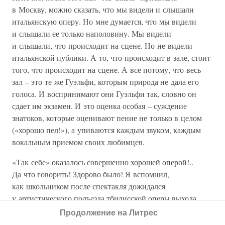
в Москву, можно сказать, что мы видели и слышали
итальянскую оперу. Но мне думается, что мы видели
и слышали ее только наполовину. Мы видели
и слышали, что происходит на сцене. Но не видели
итальянской публики. А то, что происходит в зале, стоит
того, что происходит на сцене. А все потому, что весь
зал – это те же Гуэльфи, которым природа не дала его
голоса. И воспринимают они Гуэльфи так, словно он
сдает им экзамен. И это оценка особая – суждение
знатоков, которые оценивают пение не только в целом
(«хорошо пел!»), а упиваются каждым звуком, каждым
вокальным приемом своих любимцев.
«Так себе» оказалось совершенно хорошей оперой!..
Да что говорить! Здорово было! Я вспомнил,
как школьником после спектакля дожидался
у артистического подъезда тбилисской оперы выхода
знаменитых певцов, чтобы получше их рассмотреть…
Продолжение на Литрес
Но, сообразив свои лета и положение, медленным шагом