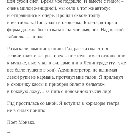
шел сухой снег. Время мое подошло. И вместе с гидом –
очень милой женщиной, мы сели в тот же автобус
и отправились к опере. Прошли сквозь толпу
в вестибюль. Постучали в окошечко. Билета, который
фирма должна была заказать на мое имя, нет. Над кассой
табличка – аншлаг.
Разыскали администрацию. Гид рассказала, что я
«совиетико» и «скритторе» – писатель, имею отношению
к музыке, выступал в филармонии в Ленинграде (тут уже
все было пущено в ход). Администратор, не вынимая
левой руки из кармана, протянул мне талон. Я прильнул
к окошечку кассы и приобрел билет в бельэтаж,
в боковую ложу… за пять с половиною тысяч лир!
Гид простилась со мной. Я вступил в коридоры театра,
не в силах понять:
Поет Монако.