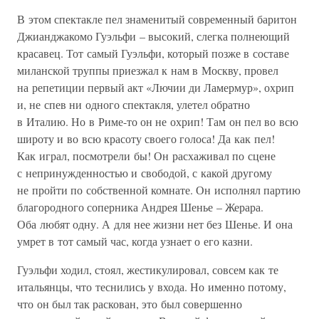
В этом спектакле пел знаменитый современный баритон
Джианджакомо Гуэльфи – высокий, слегка полнеющий
красавец. Тот самый Гуэльфи, который позже в составе
миланской труппы приезжал к нам в Москву, провел
на репетиции первый акт «Лючии ди Ламермур», охрип
и, не спев ни одного спектакля, улетел обратно
в Италию. Но в Риме-то он не охрип! Там он пел во всю
широту и во всю красоту своего голоса! Да как пел!
Как играл, посмотрели бы! Он расхаживал по сцене
с непринужденностью и свободой, с какой другому
не пройти по собственной комнате. Он исполнял партию
благородного соперника Андрея Шенье – Жерара.
Оба любят одну. А для нее жизни нет без Шенье. И она
умрет в тот самый час, когда узнает о его казни.
Гуэльфи ходил, стоял, жестикулировал, совсем как те
итальянцы, что теснились у входа. Но именно потому,
что он был так раскован, это был совершенно