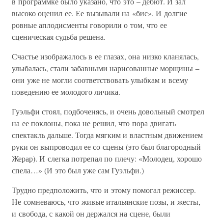
в программке было указано, что это – дебют. И зал
высоко оценил ее. Ее вызывали на «бис». И долгие
ровные аплодисменты говорили о том, что ее
сценическая судьба решена.
Счастье изображалось в ее глазах, она низко кланялась,
улыбалась, стали забавными нарисованные морщины –
они уже не могли соответствовать улыбкам и всему
поведению ее молодого личика.
Гуэльфи стоял, подбоченясь, и очень довольный смотрел
на ее поклоны, пока не решил, что пора двигать
спектакль дальше. Тогда мягким и властным движением
руки он выпроводил ее со сцены (это был благородный
Жерар). И слегка потрепал по плечу: «Молодец, хорошо
спела…» (И это был уже сам Гуэльфи.)
Трудно предположить, что и этому помогал режиссер.
Не сомневаюсь, что живые итальянские позы, и жесты,
и свобода, с какой он держался на сцене, были