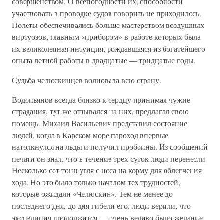
совершенством. О всепогодности их, способности
участвовать в проводке судов говорить не приходилось.
Полеты обеспечивались больше мастерством воздушных
виртуозов, главным «прибором» в работе которых была
их великолепная интуиция, рождавшаяся из богатейшего
опыта летной работы в двадцатые — тридцатые годы.
Судьба челюскинцев волновала всю страну.
Водопьянов всегда близко к сердцу принимал чужие
страдания, тут же отзывался на них, предлагал свою
помощь. Михаил Васильевич представил состояние
людей, когда в Карском море пароход впервые
натолкнулся на льды и получил пробоины. Из сообщений
печати он знал, что в течение трех суток люди перенесли
Несколько сот тонн угля с носа на корму для облегчения
хода. Но это было только началом тех трудностей,
которые ожидали «Челюскин». Тем не менее до
последнего дня, до дня гибели его, люди верили, что
экспедиция продолжится — очень велико было желание