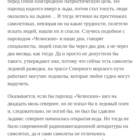
перед собой благородную патриотическую цель. Но
пароход надолго вмерз в льды, потом стал тонуть, люди
оказались на льдине… И тогда летчики на простеньких
самолетиках, невзирая ни на какие трудности, полетели
искать людей, нашли их и спасли. Случись подобное с
пароходом «Челюскин» в наши дни, говорят
специалисты, людей спасли бы через два дня, а не через
два месяца, как тогда. Да и просто не допустили бы
такого, утверждают они, потому что сейчас есть самолеты
ледовой разведки, на трассе Северного морского пути
работают могучие ледоколы, которые любое судно могут
выручить.
Оказывается, если бы пароход «Челюскин» шел на
двадцать миль севернее, он не попал бы в ледовый плен
и, следовательно, не погиб бы, не был бы сдавлен
льдами: севернее начиналась открытая вода. Но тогда не
было современной радионавигационной аппаратуры на
самолетах, да и сами самолеты не отличались