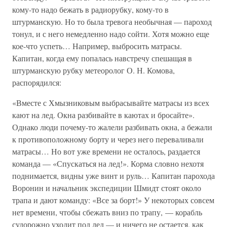
кому-то надо бежать в радиорубку, кому-то в
штурманскую. Но то была тревога необычная — пароход
тонул, и с него немедленно надо сойти. Хотя можно еще
кое-что успеть… Например, выбросить матрасы.
Капитан, когда ему попалась навстречу спешащая в
штурманскую рубку метеоролог О. Н. Комова,
распорядился:
«Вместе с Хмызниковым выбрасывайте матрасы из всех
кают на лед. Окна разбивайте в каютах и бросайте».
Однако люди почему-то жалели разбивать окна, а бежали
к противоположному борту и через него переваливали
матрасы… Но вот уже времени не осталось, раздается
команда — «Спускаться на лед!». Корма словно нехотя
поднимается, видны уже винт и руль… Капитан парохода
Воронин и начальник экспедиции Шмидт стоят около
трапа и дают команду: «Все за борт!» У некоторых совсем
нет времени, чтобы сбежать вниз по трапу, — корабль
судорожно уходит под лед — и ничего не остается, как