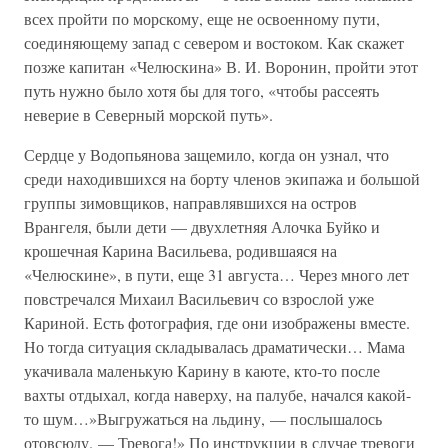
всех пройти по морскому, еще не освоенному пути,
соединяющему запад с севером и востоком. Как скажет
позже капитан «Челюскина» В. И. Воронин, пройти этот
путь нужно было хотя бы для того, «чтобы рассеять
неверие в Северный морской путь».
Сердце у Водопьянова защемило, когда он узнал, что
среди находившихся на борту членов экипажа и большой
группы зимовщиков, направлявшихся на остров
Врангеля, были дети — двухлетняя Алочка Буйко и
крошечная Карина Васильева, родившаяся на
«Челюскине», в пути, еще 31 августа… Через много лет
повстречался Михаил Васильевич со взрослой уже
Кариной. Есть фотография, где они изображены вместе.
Но тогда ситуация складывалась драматически… Мама
укачивала маленькую Карину в каюте, кто-то после
вахты отдыхал, когда наверху, на палубе, начался какой-
то шум…»Выгружаться на льдину, — послышалось
отовсюду. — Тревога!» По инструкции в случае тревоги