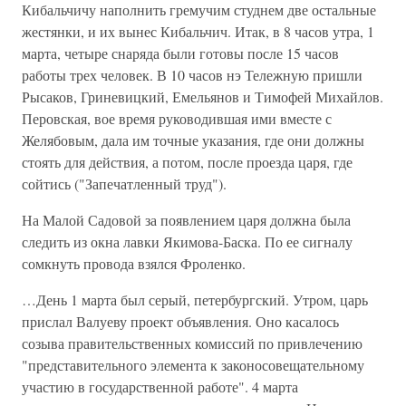
Кибальчичу наполнить гремучим студнем две остальные
жестянки, и их вынес Кибальчич. Итак, в 8 часов утра, 1
марта, четыре снаряда были готовы после 15 часов
работы трех человек. В 10 часов нэ Тележную пришли
Рысаков, Гриневицкий, Емельянов и Тимофей Михайлов.
Перовская, вое время руководившая ими вместе с
Желябовым, дала им точные указания, где они должны
стоять для действия, а потом, после проезда царя, где
сойтись ("Запечатленный труд").
На Малой Садовой за появлением царя должна была
следить из окна лавки Якимова-Баска. По ее сигналу
сомкнуть провода взялся Фроленко.
…День 1 марта был серый, петербургский. Утром, царь
прислал Валуеву проект объявления. Оно касалось
созыва правительственных комиссий по привлечению
"представительного элемента к законосовещательному
участию в государственной работе". 4 марта