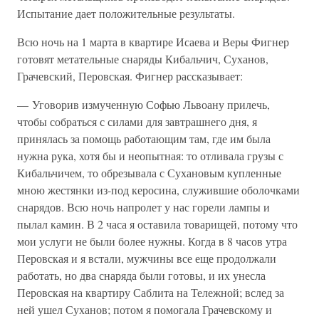
Испытание дает положительные результаты.
Всю ночь на 1 марта в квартире Исаева и Веры Фигнер
готовят метательные снаряды Кибальчич, Суханов,
Грачевский, Перовская. Фигнер рассказывает:
— Уговорив измученную Софью Львоану прилечь,
чтобы собраться с силами для завтрашнего дня, я
принялась за помощь работающим там, где им была
нужна рука, хотя бы и неопытная: то отливала грузы с
Кибальчичем, то обрезывала с Сухановым купленные
мною жестянки из-под керосина, служившие оболочками
снарядов. Всю ночь напролет у нас горели лампы и
пылал камин. В 2 часа я оставила товарищей, потому что
мои услуги не были более нужны. Когда в 8 часов утра
Перовская и я встали, мужчины все еще продолжали
работать, но два снаряда были готовы, и их унесла
Перовская на квартиру Саблита на Тележной; вслед за
ней ушел Суханов; потом я помогала Грачевскому и