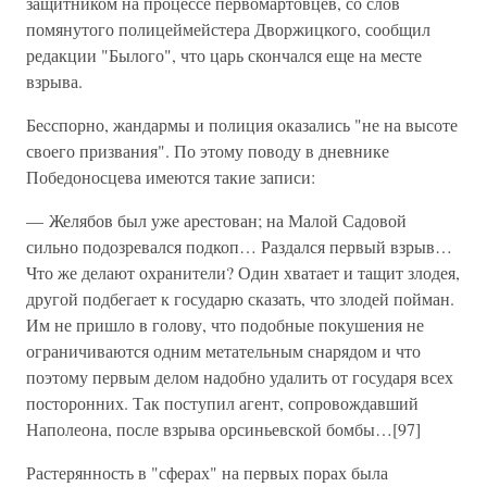
защитником на процессе первомартовцев, со слов
помянутого полицеймейстера Дворжицкого, сообщил
редакции "Былого", что царь скончался еще на месте
взрыва.
Беcспорно, жандармы и полиция оказались "не на высоте
своего призвания". По этому поводу в дневнике
Победоносцева имеются такие записи:
— Желябов был уже арестован; на Малой Садовой
сильно подозревался подкоп… Раздался первый взрыв…
Что же делают охранители? Один хватает и тащит злодея,
другой подбегает к государю сказать, что злодей пойман.
Им не пришло в голову, что подобные покушения не
ограничиваются одним метательным снарядом и что
поэтому первым делом надобно удалить от государя всех
посторонних. Так поступил агент, сопровождавший
Наполеона, после взрыва орсиньевской бомбы…[97]
Растерянность в "сферах" на первых порах была