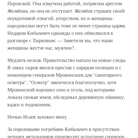
Перовской. Она измучена работой, потрясена арестом
Желябова, но она не отступает. Желябов страшен своей
неукротимой отвагой, упорством, но и женщины-
народоволки могут быть тоже не менее страшны царям.
Недаром Кибальчич однажды о них обмолвился в
разговоре с Тырковым: — Заметили вы, что наши
женщины жестче нас, мужчин?..
Медлить нельзя. Правительство напало на новые следы.
В лавку сыров явился пристав с нарядом полиции и с
инженером генералом Мровинским для "санитарного
осмотра". "Осмотр" закончился благополучно, хотя
Мровинский ворошил сено и уголь, под которыми
лежала свежая земля, обследовал деревянную обшивку,
кадки и подоконник.
Ночью Исаев заложил мину.
За пороховыми погребами Кибальчич в присутствии
четырех метальщиков производит испытание снарядов.