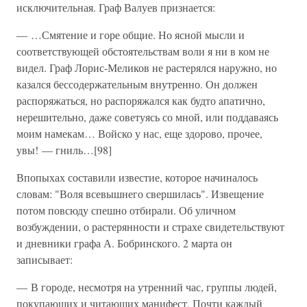
исключительная. Граф Валуев признается:
— …Смятение и горе общие. Но ясной мысли и
соответствующей обстоятельствам воли я ни в ком не
видел. Граф Лорис-Меликов не растерялся наружно, но
казался бессодержательным внутренно. Он должен
распоряжаться, но распоряжался как будто aпатично,
нерешительно, даже советуясь со мной, или поддаваясь
моим намекам… Войско у нас, еще здорово, прочее,
увы! — гниль…[98]
Впопыхах составили известие, которое начиналось
словам: "Воля всевышнего свершилась". Извещение
потом повсюду спешно отбирали. Об уличном
возбуждении, о растерянности и страхе свидетельствуют
и дневники графа А. Бобринского. 2 марта он
записывает:
— В городе, несмотря на утренний час, группы людей,
покупающих и читающих манифест. Почти каждый