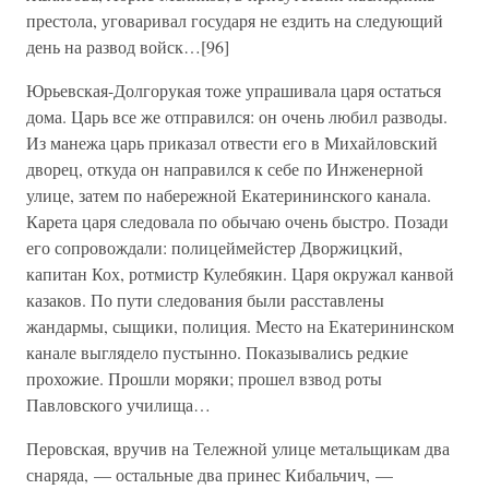
престола, уговаривал государя не ездить на следующий
день на развод войск…[96]
Юрьевская-Долгорукая тоже упрашивала царя остаться
дома. Царь все же отправился: он очень любил разводы.
Из манежа царь приказал отвести его в Михайловский
дворец, откуда он направился к себе по Инженерной
улице, затем по набережной Екатерининского канала.
Карета царя следовала по обычаю очень быстро. Позади
его сопровождали: полицеймейстер Дворжицкий,
капитан Кох, ротмистр Кулебякин. Царя окружал канвой
казаков. По пути следования были расставлены
жандармы, сыщики, полиция. Место на Екатерининском
канале выглядело пустынно. Показывались редкие
прохожие. Прошли моряки; прошел взвод роты
Павловского училища…
Перовская, вручив на Тележной улице метальщикам два
снаряда, — остальные два принес Кибальчич, —