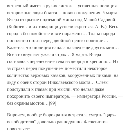
встречный имеет в руках листок… усиленная полиция…
осторожные люди боятся… нового покушения. 5 марта.
Вчера открытие подземной мины под Малой Садовой.
(Кобозевы и их товарищи успели скрыться. А. В.). Весь
город в беспокойстве и все поражены… Толпа народа
постоянно стоит перед двойной цепью полиции…
Кажется, что полиция напала на след еще других мин…
Все это внушает ужас и страх… 8 марта. Вчера
состоялось перенесение тела из дворца в крепость… Из-
за страха перед покушением поместили некоторое
количество верховых казаков, вооруженных пиками, на
льду с обеих сторон Николаевского моста… Слезы
подступали к глазам при мысли, что нельзя даже
похоронить своего императора. — императора России, —
без охраны мостов…[99]
Впрочем, вообще бюрократия встретила смерть "царя-
освободителя" довольно равнодушно. Феоктистов
повествует: