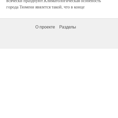
всячески празднуют.Климатологическая особеность
города Тюмени явялется такой, что в конце
О проекте
Разделы