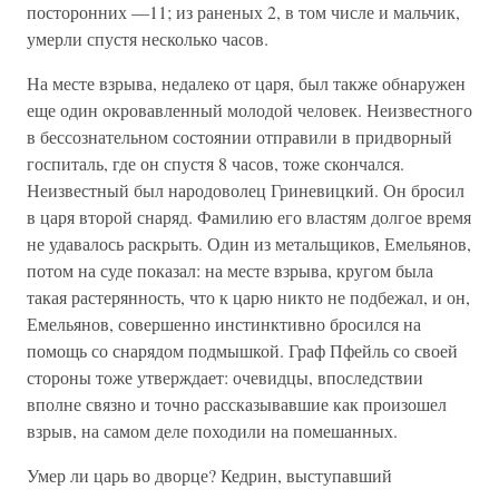
посторонних —11; из раненых 2, в том числе и мальчик,
умерли спустя несколько часов.
На месте взрыва, недалеко от царя, был также обнаружен
еще один окровавленный молодой человек. Неизвестного
в бессознательном состоянии отправили в придворный
госпиталь, где он спустя 8 часов, тоже скончался.
Неизвестный был народоволец Гриневицкий. Он бросил
в царя второй снаряд. Фамилию его властям долгое время
не удавалось раскрыть. Один из метальщиков, Емельянов,
потом на суде показал: на месте взрыва, кругом была
такая растерянность, что к царю никто не подбежал, и он,
Емельянов, совершенно инстинктивно бросился на
помощь со снарядом подмышкой. Граф Пфейль со своей
стороны тоже утверждает: очевидцы, впоследствии
вполне связно и точно рассказывавшие как произошел
взрыв, на самом деле походили на помешанных.
Умер ли царь во дворце? Кедрин, выступавший