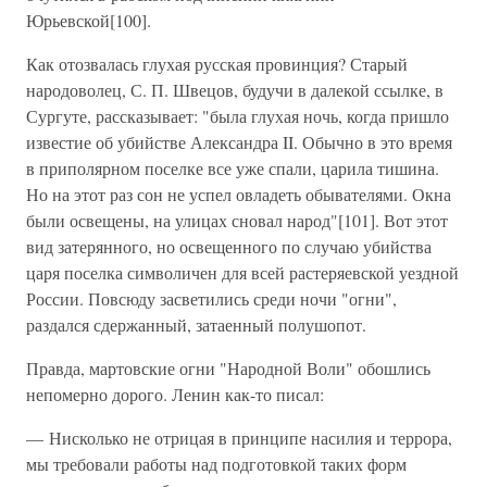
Юрьевской[100].
Как отозвалась глухая русская провинция? Старый
народоволец, С. П. Швецов, будучи в далекой ссылке, в
Сургуте, рассказывает: "была глухая ночь, когда пришло
известие об убийстве Александра II. Обычно в это время
в приполярном поселке все уже спали, царила тишина.
Но на этот раз сон не успел овладеть обывателями. Окна
были освещены, на улицах сновал народ"[101]. Вот этот
вид затерянного, но освещенного по случаю убийства
царя поселка символичен для всей растеряевской уездной
России. Повсюду засветились среди ночи "огни",
раздался сдержанный, затаенный полушопот.
Правда, мартовские огни "Народной Воли" обошлись
непомерно дорого. Ленин как-то писал:
— Нисколько не отрицая в принципе насилия и террора,
мы требовали работы над подготовкой таких форм