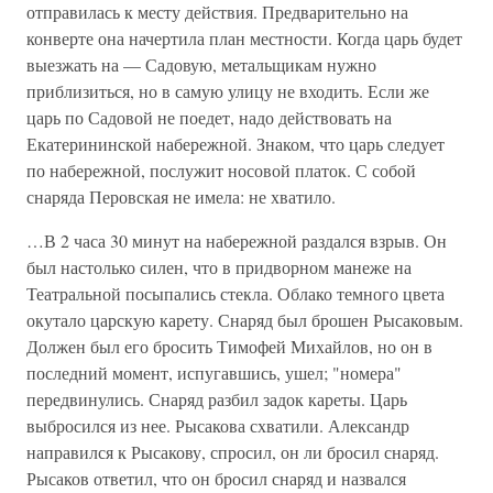
отправилась к месту действия. Предварительно на
конверте она начертила план местности. Когда царь будет
выезжать на — Садовую, метальщикам нужно
приблизиться, но в самую улицу не входить. Если же
царь по Садовой не поедет, надо действовать на
Екатерининской набережной. Знаком, что царь следует
по набережной, послужит носовой платок. С собой
снаряда Перовская не имела: не хватило.
…В 2 часа 30 минут на набережной раздался взрыв. Он
был настолько силен, что в придворном манеже на
Театральной посыпались стекла. Облако темного цвета
окутало царскую карету. Снаряд был брошен Рысаковым.
Должен был его бросить Тимофей Михайлов, но он в
последний момент, испугавшись, ушел; "номера"
передвинулись. Снаряд разбил задок кареты. Царь
выбросился из нее. Рысакова схватили. Александр
направился к Рысакову, спросил, он ли бросил снаряд.
Рысаков ответил, что он бросил снаряд и назвался