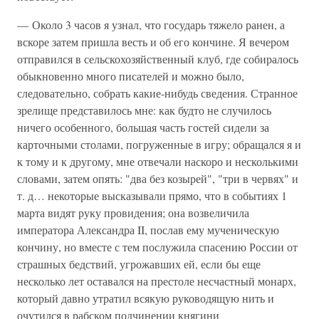
— Около 3 часов я узнал, что государь тяжело ранен, а
вскоре затем пришла весть и об его кончине. Я вечером
отправился в сельскохозяйственный клуб, где собиралось
обыкновенно много писателей и можно было,
следовательно, собрать какие-нибудь сведения. Странное
зрелище представилось мне: как будто не случилось
ничего особенного, большая часть гостей сидели за
карточными столами, погруженные в игру; обращался я и
к тому и к другому, мне отвечали наскоро и несколькими
словами, затем опять: "два без козырей", "три в червях" и
т. д… некоторые высказывали прямо, что в событиях 1
марта видят руку провидения; она возвеличила
императора Александра II, послав ему мученическую
кончину, но вместе с тем послужила спасению России от
страшных бедствий, угрожавших ей, если бы еще
несколько лет оставался на престоле несчастный монарх,
который давно утратил всякую руководящую нить и
очутился в рабском подчинении княгини