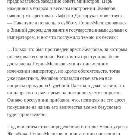
предполагалось заседание совета министров. Царь
находился в бодром и веселом настроении: Желябов,
наконец-то, арестован! Лафертэ-Долгорукая повествует:.
— Накануне в полдень, в субботу Лорис-Меликов явился
в Зимний дворец для занятия государственными делами с
императором, и вот что послужило темою их беседы:
…Только что был произведен арест Желябова, за которым
последовал его допрос. Все ответы преступника были
доставлены Лорис-Меликовым в их письменном
изложении императору, но кроме обстоятельств, тогда
уже известных, Желябов отказался отвечать на все
вопросы прокурора Судебной Палаты и даже заявил, что
он напрасно теряет время на постановку ему вопросов.
Однако преступник прибавил, что, невзирая на его арест,
покушение на жизнь его величества все же безусловно
будет произведено.
Под влиянием столь определенной и столь смелой угрозы
Желябова, Лорис-Меликов, в присутствии наследника