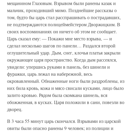
мещанином Глазовым. Взрывом были ранены казак и
мальчик, проходивший мимо. Позднейшие рассказы о
том, будто бы царь стал расспрашивать о пострадавших,
не подтверждаются полицеймейстером Дворжицким. В
своих воспоминаниях он ничего об этом не сообщает.
Царь сказал ему: — Покажи мне место взрыва, — и
сделал несколько шагов по панели… Раздался второй
оглушительный удар. Дым, снег, клочья платья закрыли
окружающее царя пространство. Когда дым рассеялся,
увидели: упершись руками в панель, без шинели и
фуражки, царь лежал на набережной, весь
окровавленный. Обнаженные ноги были раздроблены, из
них била кровь, кожа и мясо свисали кусками, лицо было
залито кровью. Рядом была скомкана шинель, вся
обожженная, в кусках. Царя положили в сани, повезли во
дворец.
В 3 часа 55 минут царь скончался. Взрывами из царской
овиты были опасно ранены 9 человек; из полиции и