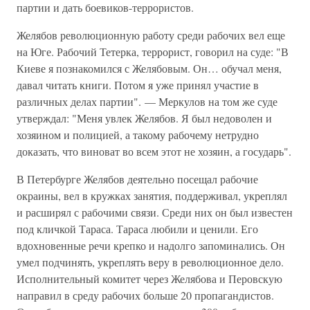
партии и дать боевиков-террористов.
Желябов революционную работу среди рабочих вел еще
на Юге. Рабочий Тетерка, террорист, говорил на суде: "В
Киеве я познакомился с Желябовым. Он… обучал меня,
давал читать книги. Потом я уже принял участие в
различных делах партии". — Меркулов на том же суде
утверждал: "Меня увлек Желябов. Я был недоволен и
хозяином и полицией, а такому рабочему нетрудно
доказать, что виноват во всем этот не хозяин, а государь".
В Петербурге Желябов деятельно посещал рабочие
окраины, вел в кружках занятия, поддерживал, укреплял
и расширял с рабочими связи. Среди них он был известен
под кличкой Тараса. Тараса любили и ценили. Его
вдохновенные речи крепко и надолго запоминались. Он
умел подчинять, укреплять веру в революционное дело.
Исполнительный комитет через Желябова и Перовскую
направил в среду рабочих больше 20 пропагандистов.