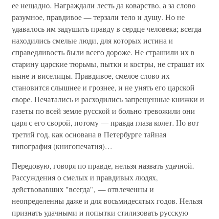
ее нещадно. Награждали лесть да коварство, а за слово
разумное, правдивое — терзали тело и душу. Но не
удавалось им задушить правду в сердце человека; всегда
находились смелые люди, для которых истина и
справедливость были всего дороже. Не страшили их в
старину царские тюрьмы, пытки и костры, не страшат их
ныне и виселицы. Правдивое, смелое слово их
становится слышнее и грознее, и не унять его царской
своре. Печатались и расходились запрещенные книжки и
газеты по всей земле русской и больно тревожили они
царя с его сворой, потому — правда глаза колет. Но вот
третий год, как основана в Петербурге тайная
типография (книгопечатня)…
Передовую, говоря по правде, нельзя назвать удачной.
Рассуждения о смелых и правдивых людях,
действовавших "всегда", — отвлеченны и
неопределенны даже и для восьмидесятых годов. Нельзя
признать удачными и попытки стилизовать русскую