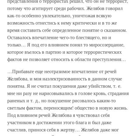
представления о террористах решил, что он не террорист,
потому что агитирует среди рабочих. Желябов говорил
как-то особенно увлекательно, уничтожая всякую
возможность отнестись к нему критически и в то же
время составить себе определенное понятие о сказанном.
Оставалось впечатление чего-то блестящего, но и
только… Я под его влиянием понял то миросозерцание,
которое въелось в партию и которое террористических
фактов не позволяет относить к области преступления…
…Прибавьте еще неотразимое впечатление от речей
Желябова, и моя наэлектризованность в данном случае
понятна. Я не считал покушения даже убийством, т. е.
мне ни разу не нарисовывались в голове кровь, страдания
раненых и т. д., но покушение рисовалось каким-то
светлым фактом, переносящим! общество в новую жизнь.
Под влиянием речей Желябова я чувствовал себя
участником в достижении этого блага и был даже
счастлив, принося себя в жертву… Желябов даже мог