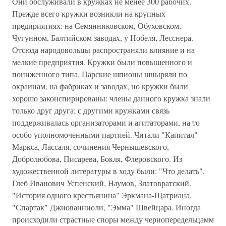
Они обслуживали в кружках не менее 300 рабочих.
Прежде всего кружки возникли на крупных
предприятиях: на Семянниковском, Обуховском,
Чугунном, Балтийском заводах, у Нобеля, Лесснера.
Отсюда народовольцы распространяли влияние и на
мелкие предприятия. Кружки были повышенного и
пониженного типа. Царские шпионы шныряли по
окраинам, на фабриках и заводах, но кружки были
хорошо законспирированы: члены данного кружка знали
только друг друга; с другими кружками связь
поддерживалась организаторами и агитаторами, на то
особо уполномоченными партией. Читали "Капитал"
Маркса, Лассаля, сочинения Чернышевского,
Добролюбова, Писарева, Бокля, Флеровского. Из
художественной литературы в ходу были: "Что делать",
Глеб Иванович Успенский, Наумов, Златовратский.
"История одного крестьянина" Эркмана-Щатриана,
"Спартак" Джиованниоли, "Эмма" Швейцара. Иногда
происходили страстные споры между чернопередельцамм