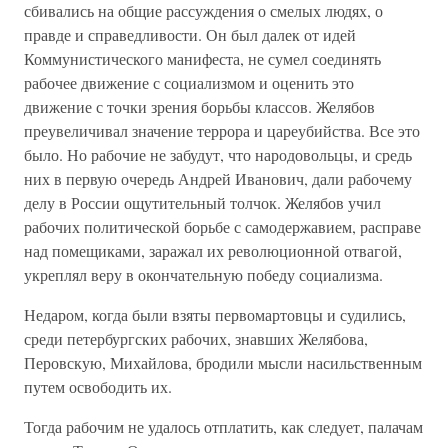
сбивались на общие рассуждения о смелых людях, о
правде и справедливости. Он был далек от идей
Коммунистического манифеста, не сумел соединять
рабочее движение с социализмом и оценить это
движение с точки зрения борьбы классов. Желябов
преувеличивал значение террора и цареубийства. Все это
было. Но рабочие не забудут, что народовольцы, и средь
них в первую очередь Андрей Иванович, дали рабочему
делу в России ощутительный толчок. Желябов учил
рабочих политической борьбе с самодержавием, расправе
над помещиками, заражал их революционной отвагой,
укреплял веру в окончательную победу социализма.
Недаром, когда были взяты первомартовцы и судились,
среди петербургских рабочих, знавших Желябова,
Перовскую, Михайлова, бродили мысли насильственным
путем освободить их.
Тогда рабочим не удалось отплатить, как следует, палачам