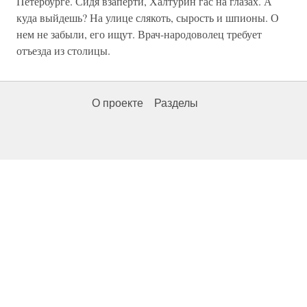
Петербурге. Сидя взаперти, Халтурин гас на глазах. А
куда выйдешь? На улице слякоть, сырость и шпионы. О
нем не забыли, его ищут. Врач-народоволец требует
отъезда из столицы.
О проекте
Разделы