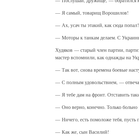
— Послушай, дружище, — обратился к
— Я самый, товарищ Ворошилов!
— Ах, усач ты этакий, как сюда попал
— Моторы к танкам делаем. С Украин
Худяков — старый член партии, парти
мастер вспомнили, как однажды на Укр
— Так вот, снова времена боевые нас
— С полным удовольствием, — отвечает
— Я тебе дам на фронт. Отставить таки
— Оно верно, конечно. Только больно
— Ничего, есть помоложе тебя, пусть 
— Как же, сын Василий!