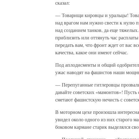
сказал:
— Товарищи кировцы и уральцы! Това
над врагом нам нужно свести к нулю п
над созданием танков, да еще тяжелых. 
приблизить или оттянуть час расплаты
передать вам, что фронт ждет от вас в
качества, какое они имеют сейчас.
Под аплодисменты и общий одобритель
ужас наводят на фашистов наши мощн
— Перепуганные гитлеровцы прозвали
давайте советских «мамонтов»! Пусть 
сметают фашистскую нечисть с советск
В моторном цехе произошла интересна
увидел около одного из них старого м
боковом кармане старик выделялся с