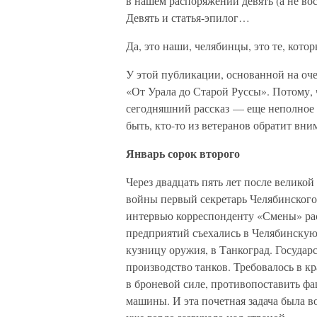
в нашем распоряжении девять (а не во
Девять и статья-эпилог…
Да, это наши, челябинцы, это те, кот
У этой публикации, основанной на оче
«От Урала до Старой Руссы». Потому, 
сегодняшний рассказ — еще неполное 
быть, кто-то из ветеранов обратит вни
Январь сорок второго
Через двадцать пять лет после велик
войны первый секретарь Челябинского
интервью корреспонденту «Смены» расс
предприятий съехались в Челябинскую
кузницу оружия, в Танкоград. Госуда
производство танков. Требовалось в к
в броневой силе, противопоставить ф
машины. И эта почетная задача была в