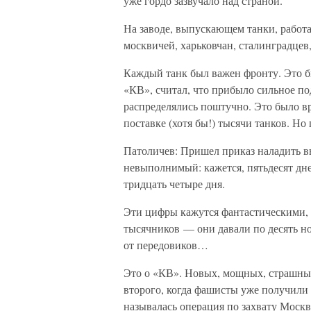
уже гордо зазвучало над страной.
На заводе, выпускающем танки, работа
москвичей, харьковчан, сталинградце
Каждый танк был важен фронту. Это б
«КВ», считал, что прибыло сильное п
распределялись поштучно. Это было вр
поставке (хотя бы!) тысячи танков. Н
Патоличев: Пришел приказ наладить в
невыполнимый: кажется, пятьдесят дне
тридцать четыре дня.
Эти цифры кажутся фантастическими, 
тысячников — они давали по десять но
от передовиков…
Это о «КВ». Новых, мощных, страшных
второго, когда фашисты уже получили
называлась операция по захвату Моск