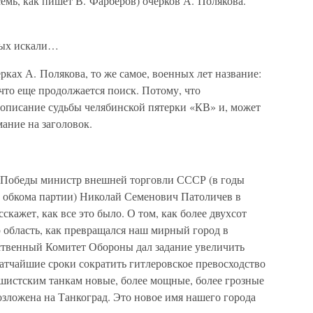
семь, как пишет В. Фарберов) очерков А. Полякова.
орых искали…
рках А. Полякова, то же самое, военных лет название:
что еще продолжается поиск. Потому, что
описание судьбы челябинской пятерки «КВ» и, может
мание на заголовок.
ой Победы министр внешней торговли СССР (в годы
 обкома партии) Николай Семенович Патоличев в
кажет, как все это было. О том, как более двухсот
 область, как превращался наш мирный город в
рственный Комитет Обороны дал задание увеличить
ратчайшие сроки сократить гитлеровское превосходство
ашистским танкам новые, более мощные, более грозные
озложена на Танкоград. Это новое имя нашего города