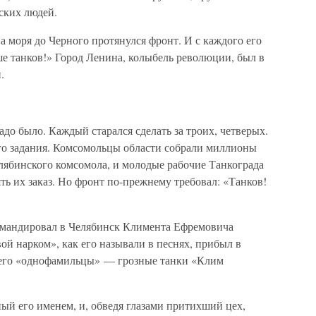
ских людей.
 моря до Черного протянулся фронт. И с каждого его
ше танков!» Город Ленина, колыбель революции, был в
.
адо было. Каждый старался сделать за троих, четверых.
го задания. Комсомольцы области собрали миллионы
лябинского комсомола, и молодые рабочие Танкограда
ть их заказ. Но фронт по-прежнему требовал: «Танков!
мандировал в Челябинск Климента Ефремовича
ой нарком», как его называли в песнях, прибыл в
я его «однофамильцы» — грозные танки «Клим
ный его именем, и, обведя глазами притихший цех,