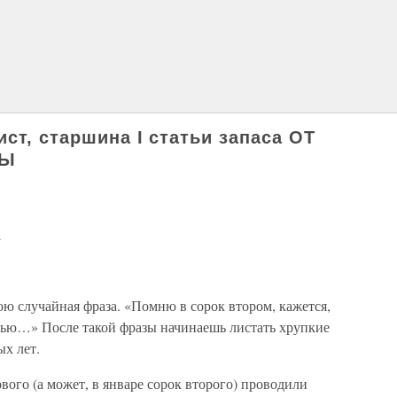
ст, старшина I статьи запаса ОТ
СЫ
а
ою случайная фраза. «Помню в сорок втором, кажется,
енью…» После такой фразы начинаешь листать хрупкие
ых лет.
рвого (а может, в январе сорок второго) проводили