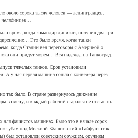
ло около сорока тысяч человек — ленинградцев,
в, челябинцев…
ыло время, когда командир дивизии, получив два-три
одкрепление… Это было время, когда танки
емя, когда Сталин вел переговоры с Америкой о
о пока они придут морем… Вся надежда на Танкоград.
ыпуск тяжелых танков. Срок установили
й. А у нас первая машина сошла с конвейера через
но так было. В стране развернулось движение
рм в смену, и каждый рабочий старался не отставать
 для фашистов машинах. Было это в начале сорок
 по зубам под Москвой. Фашистский «Тайфун» (так
вы) был остановлен советским оружием, оружием