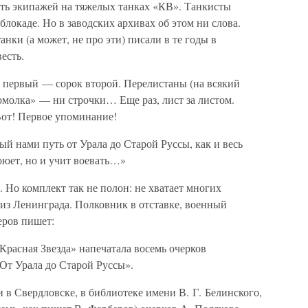
ть экипажей на тяжелых танках «КВ». Танкисты
локаде. Но в заводских архивах об этом ни слова.
анки (а может, не про эти) писали в те годы в
есть.
к первый — сорок второй. Перелистаны (на всякий
омолка» — ни строчки… Еще раз, лист за листом.
 Вот! Первое упоминание!
й нами путь от Урала до Старой Руссы, как и весь
воюет, но и учит воевать…»
 Но комплект так не полон: не хватает многих
из Ленинграда. Полковник в отставке, военный
ров пишет:
«Красная Звезда» напечатала восемь очерков
От Урала до Старой Руссы».
 в Свердловске, в библиотеке имени В. Г. Белинского,