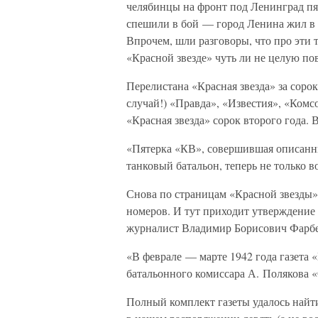
челябинцы на фронт под Ленинград пя
спешили в бой — город Ленина жил в б
Впрочем, шли разговоры, что про эти т
«Красной звезде» чуть ли не целую пов
Перелистана «Красная звезда» за соро
случай!) «Правда», «Известия», «Комс
«Красная звезда» сорок второго года.
«Пятерка «КВ», совершившая описанны
танковый батальон, теперь не только 
Снова по страницам «Красной звезды».
номеров. И тут приходит утверждение 
журналист Владимир Борисович Фарбе
«В феврале — марте 1942 года газета 
батальонного комиссара А. Полякова «
Полный комплект газеты удалось найти