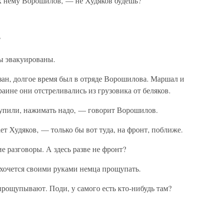
 нему Ворошилов, — не Худяков будешь?
?
ы эвакуированы.
зан, долгое время был в отряде Ворошилова. Маршал и
аине они отстреливались из грузовика от беляков.
тупили, нажимать надо, — говорит Ворошилов.
 Худяков, — только бы вот туда, на фронт, поближе.
е разговоры. А здесь разве не фронт?
 хочется своими руками немца прощупать.
прощупывают. Поди, у самого есть кто-нибудь там?