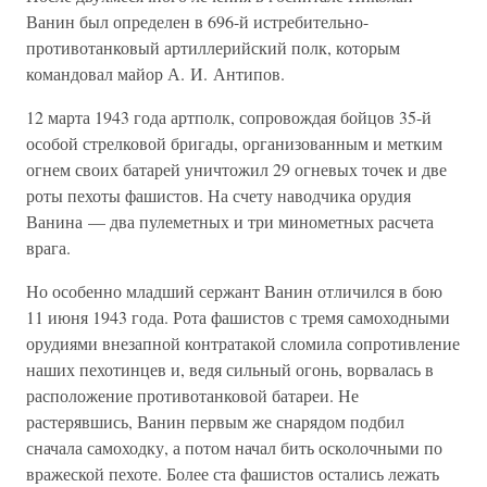
Ванин был определен в 696-й истребительно-
противотанковый артиллерийский полк, которым
командовал майор А. И. Антипов.
12 марта 1943 года артполк, сопровождая бойцов 35-й
особой стрелковой бригады, организованным и метким
огнем своих батарей уничтожил 29 огневых точек и две
роты пехоты фашистов. На счету наводчика орудия
Ванина — два пулеметных и три минометных расчета
врага.
Но особенно младший сержант Ванин отличился в бою
11 июня 1943 года. Рота фашистов с тремя самоходными
орудиями внезапной контратакой сломила сопротивление
наших пехотинцев и, ведя сильный огонь, ворвалась в
расположение противотанковой батареи. Не
растерявшись, Ванин первым же снарядом подбил
сначала самоходку, а потом начал бить осколочными по
вражеской пехоте. Более ста фашистов остались лежать