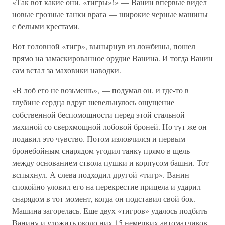
«Так вот какие они, «тигры»!» — Ванин впервые видел
новые грозные танки врага — широкие черные машины
с белыми крестами.
Вот головной «тигр», вынырнув из ложбины, пошел
прямо на замаскированное орудие Ванина. И тогда Ванин
сам встал за маховики наводки.
«В лоб его не возьмешь», — подумал он, и где-то в
глубине сердца вдруг шевельнулось ощущение
собственной беспомощности перед этой стальной
махиной со сверхмощной лобовой броней. Но тут же он
подавил это чувство. Потом изловчился и первым
бронебойным снарядом угодил танку прямо в щель
между основанием ствола пушки и корпусом башни. Тот
вспыхнул. А слева подходил другой «тигр». Ванин
спокойно уловил его на перекрестие прицела и ударил
снарядом в тот момент, когда он подставил свой бок.
Машина загорелась. Еще двух «тигров» удалось подбить
Ванину и уложить около них 15 немецких автоматчиков.