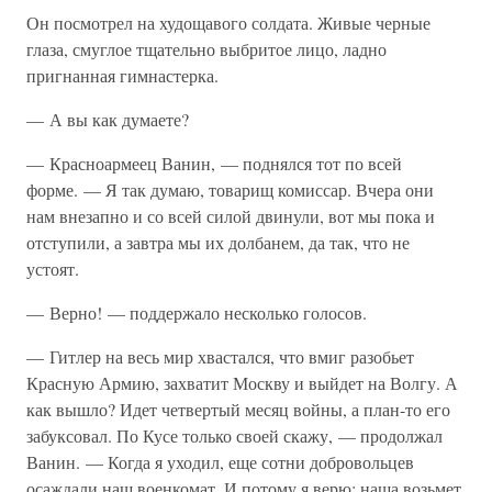
Он посмотрел на худощавого солдата. Живые черные
глаза, смуглое тщательно выбритое лицо, ладно
пригнанная гимнастерка.
— А вы как думаете?
— Красноармеец Ванин, — поднялся тот по всей
форме. — Я так думаю, товарищ комиссар. Вчера они
нам внезапно и со всей силой двинули, вот мы пока и
отступили, а завтра мы их долбанем, да так, что не
устоят.
— Верно! — поддержало несколько голосов.
— Гитлер на весь мир хвастался, что вмиг разобьет
Красную Армию, захватит Москву и выйдет на Волгу. А
как вышло? Идет четвертый месяц войны, а план-то его
забуксовал. По Кусе только своей скажу, — продолжал
Ванин. — Когда я уходил, еще сотни добровольцев
осаждали наш военкомат. И потому я верю: наша возьмет.