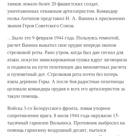
танков лежало более 20 фашистских солдат,
уничтоженных отважным артиллеристом. Командир
полка Антипов представил Н. А. Ванина к присвоению
звания Героя Советского Союза.
…Было это 9 февраля 1944 года. Пользуясь темнотой,
расчет Ванина выкатил свое орудие впереди окопов
стрелковой роты. Рано утром, когда был дан сигнал для
атаки, искусно замаскированная пушка вдруг заговорила
и подавила на пути пехотинцев два минометных расчета
и пулеметный дот. Стрелковая рота почти без потерь
взяла деревню Горы. А после боя радостные пехотинцы
целовали командира орудия и всех его артиллеристов за
такую помощь.
Войска 3-го Белорусского фронта, ломая упорное
сопротивление врага, 8 июля 1944 года окружили 15-
тысячный гарнизон Вильнюса. Противник выбросил на
помощь гарнизону воздушный десант, пытался