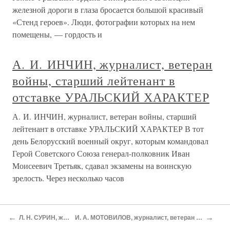
железной дороги в глаза бросается большой красивый
«Стенд героев». Люди, фотографии которых на нем
помещены, — гордость и
А. И. ИНЧИН, журналист, ветеран
войны, старший лейтенант в
отставке УРАЛЬСКИЙ ХАРАКТЕР
А. И. ИНЧИН, журналист, ветеран войны, старший
лейтенант в отставке УРАЛЬСКИЙ ХАРАКТЕР В тот
день Белорусский военный округ, которым командовал
Герой Советского Союза генерал-полковник Иван
Моисеевич Третьяк, сдавал экзамены на воинскую
зрелость. Через несколько часов
А. И. ИНЧИН, журналист, ветеран
←
→
Л. Н. СУРИН, журналист ЗВЕЗДА ГЕРОЯ
И. А. МОТОВИЛОВ, журналист, ветеран войны, сержант в отставке В БОЯХ „МЕСТНОГО ЗНАЧЕНИЯ“
войны, старший лейтенант в