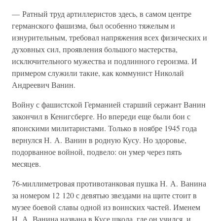
— Ратный труд артиллеристов здесь, в самом центре
германского фашизма, был особенно тяжелым и
изнурительным, требовал напряжения всех физических и
духовных сил, проявления большого мастерства,
исключительного мужества и подлинного героизма. И
примером служили такие, как коммунист Николай
Андреевич Ванин.
Войну с фашистской Германией старший сержант Ванин
закончил в Кенигсберге. Но впереди еще были бои с
японскими милитаристами. Только в ноябре 1945 года
вернулся Н. А. Ванин в родную Кусу. Но здоровье,
подорванное войной, подвело: он умер через пять
месяцев.
76-миллиметровая противотанковая пушка Н. А. Ванина
за номером 12 120 с девятью звездами на щите стоит в
музее боевой славы одной из воинских частей. Именем
Н. А. Ванина названа в Кусе школа, где он учился, и