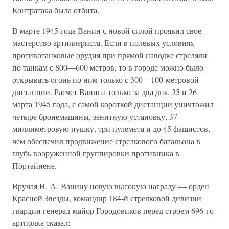
Контратака была отбита.
В марте 1945 года Ванин с новой силой проявил свое
мастерство артиллериста. Если в полевых условиях
противотанковые орудия при прямой наводке стреляли
по танкам с 800—600 метров, то в городе можно было
открывать огонь по ним только с 300—100-метровой
дистанции. Расчет Ванина только за два дня, 25 и 26
марта 1945 года, с самой короткой дистанции уничтожил
четыре бронемашины, зенитную установку, 37-
миллиметровую пушку, три пулемета и до 45 фашистов,
чем обеспечил продвижение стрелкового батальона в
глубь вооруженной группировки противника в
Портайнене.
Вручая Н. А. Ванину новую высокую награду — орден
Красной Звезды, командир 184-й стрелковой дивизии
гвардии генерал-майор Городовиков перед строем 696-го
артполка сказал: