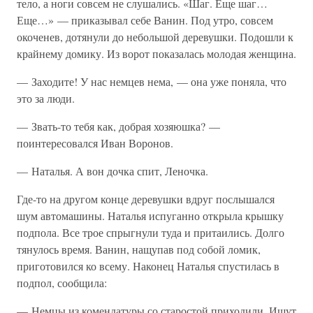
тело, а ноги совсем не слушались. «Шаг. Еще шаг…
Еще…» — приказывал себе Ванин. Под утро, совсем
окоченев, дотянули до небольшой деревушки. Подошли к
крайнему домику. Из ворот показалась молодая женщина.
— Заходите! У нас немцев нема, — она уже поняла, что
это за люди.
— Звать-то тебя как, добрая хозяюшка? —
поинтересовался Иван Воронов.
— Наталья. А вон дочка спит, Леночка.
Где-то на другом конце деревушки вдруг послышался
шум автомашины. Наталья испуганно открыла крышку
подпола. Все трое спрыгнули туда и притаились. Долго
тянулось время. Ванин, нащупав под собой ломик,
приготовился ко всему. Наконец Наталья спустилась в
подпол, сообщила:
— Немцы из комендатуры со старостой приходили. Ищут