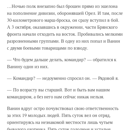
…Ночью полк внезапно был брошен прямо из эшелона
на пополнение дивизии, оборонявшей Орел. И там, после
30-километрового марш-броска, он сразу вступил в бой.
А 3 октября, оказавшись в окружении, части Брянского
фронта начали отходить на восток. Пробивались мелкими
разрозненными группами. В одну из них попал и Ванин
с двумя боевыми товарищами по взводу.
— Что будем дальше делать, командир? — обратился к
Ванину один из них.
— Командир? — недоуменно спросил он. — Рядовой я.
— По возрасту вы старший. Вот и быть вам нашим
командиром, а без него нам сейчас никак нельзя.
Ванин вдруг остро почувствовал свою ответственность
за этих 19 молодых людей. Пять суток вел он отряд,
ориентируясь на незнакомой местности лишь чутьем
бывалого охотника. Пять суток голодные и усталые