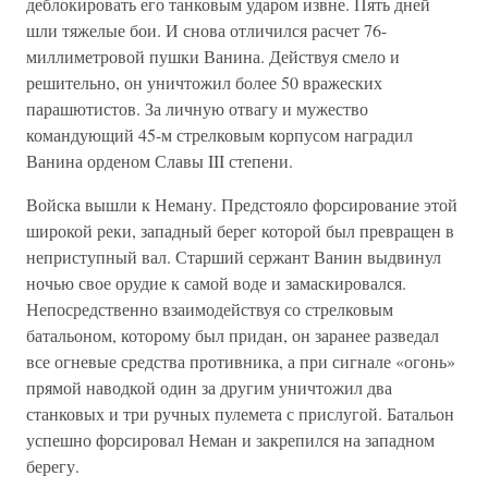
деблокировать его танковым ударом извне. Пять дней
шли тяжелые бои. И снова отличился расчет 76-
миллиметровой пушки Ванина. Действуя смело и
решительно, он уничтожил более 50 вражеских
парашютистов. За личную отвагу и мужество
командующий 45-м стрелковым корпусом наградил
Ванина орденом Славы III степени.
Войска вышли к Неману. Предстояло форсирование этой
широкой реки, западный берег которой был превращен в
неприступный вал. Старший сержант Ванин выдвинул
ночью свое орудие к самой воде и замаскировался.
Непосредственно взаимодействуя со стрелковым
батальоном, которому был придан, он заранее разведал
все огневые средства противника, а при сигнале «огонь»
прямой наводкой один за другим уничтожил два
станковых и три ручных пулемета с прислугой. Батальон
успешно форсировал Неман и закрепился на западном
берегу.