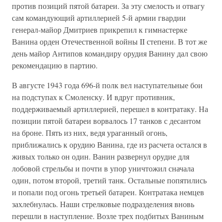
против позиций пятой батареи. За эту смелость и отвагу
сам командующий артиллерией 5-й армии гвардии
генерал-майор Дмитриев прикрепил к гимнастерке
Ванина орден Отечественной войны II степени. В тот же
день майор Антипов командиру орудия Ванину дал свою
рекомендацию в партию.
В августе 1943 года 696-й полк вел наступательные бои
на подступах к Смоленску. И вдруг противник,
поддерживаемый артиллерией, перешел в контратаку. На
позиции пятой батареи ворвалось 17 танков с десантом
на броне. Пять из них, ведя ураганный огонь,
приближались к орудию Ванина, где из расчета остался в
живых только он один. Ванин развернул орудие для
лобовой стрельбы и почти в упор уничтожил сначала
один, потом второй, третий танк. Остальные попятились
и попали под огонь третьей батареи. Контратака немцев
захлебнулась. Наши стрелковые подразделения вновь
перешли в наступление. Возле трех подбитых Ваниным