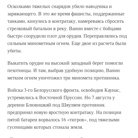
Осколками тяжелых снарядов убило наводчика и
заряжающего. В это же время фашисты, поддержанные
танками, кинулись в контратаку, намереваясь сбросить
стрелковый батальон в реку. Ванин вместе с бойцами
быстро соорудили плот для орудия. Переправлялись под
сильным минометным огнем. Еще двое из расчета были
убиты.
Выкатить орудие на высокий западный берег помогли
пехотинцы. И там, выбрав удобную позицию, Ванин
метким огнем уничтожил три миномета противника.
Войска 3-го Белорусского фронта, освободив Каунас,
устремились к Восточной Пруссии. Но 7 августа у
деревни Блювишкяй под Шяуляем противник
предпринял новую яростную контратаку. На позиции
пятой батареи ворвалось 16 «тигров», под тяжелыми
гусеницами которых стонала земля.