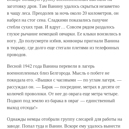
заготовку дров. Там Ванину удалось скрыться незаметно
в чащу леса. Преодолев за ночь около 20 километров, он
набрел на стог сена. Сладкими показались пахучие
стебли сухих трав. И вдруг… Совсем рядом раздалось
глухое рычание немецкой овчарки. Ее клыки вонзились в
ногу. До полусмерти избив, конвоиры пригнали Ванина
в тюрьму, где долго еще стегали плетями из телефонных
проводов.
Весной 1942 года Ванина перевели в лагерь
военнопленных близ Белгорода. Мысль о побеге не
покидала его. «Вышки с часовыми — по углам лагеря, —
рассуждал он. — Барак — посредине, метрах в десяти от
колючей проволоки. От нее до оврага еще метра четыре.
Подкоп под землю из барака в овраг — единственный
выход отсюда!»
Однажды немцы отобрали группу слесарей для работы на
заводе. Попал туда и Ванин. Вскоре ему удалось вынести