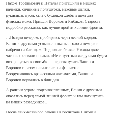
Пахом Трофимович и Наталья притащили в мешках
валенки, овчинные полушубки, меховые шапки,
рукавицы, кусок сала с буханкой хлеба и даже два
финских ножа. Пришли Воронов и Рыбаков. Староста
подробно рассказал, как лучше пройти к линии фронта.
…Поздно вечером, пробираясь через лесной кордон,
Ванин с друзьями услышали пьяные голоса немцев и
набрели на блиндаж. Подползли ближе. У входа двое
часовых клевали носами. «Не с пустыми же руками будем
возвращаться к своим!» — переглянулись Ванин и
Воронов и разом навалились на фашистов.
Вооружившись вражескими автоматами, Ванин и
Воронов ворвались в блиндаж.
А ранним утром, подгоняя пленных, Ванин с друзьями
оказались перед самой линией фронта и там наткнулись
на наших разведчиков…
После двухмесячного лечения в госпитале Николай