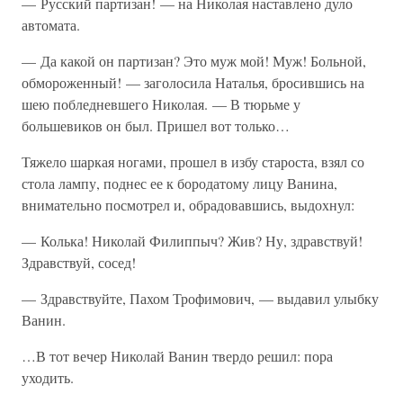
— Русский партизан! — на Николая наставлено дуло
автомата.
— Да какой он партизан? Это муж мой! Муж! Больной,
обмороженный! — заголосила Наталья, бросившись на
шею побледневшего Николая. — В тюрьме у
большевиков он был. Пришел вот только…
Тяжело шаркая ногами, прошел в избу староста, взял со
стола лампу, поднес ее к бородатому лицу Ванина,
внимательно посмотрел и, обрадовавшись, выдохнул:
— Колька! Николай Филиппыч? Жив? Ну, здравствуй!
Здравствуй, сосед!
— Здравствуйте, Пахом Трофимович, — выдавил улыбку
Ванин.
…В тот вечер Николай Ванин твердо решил: пора
уходить.