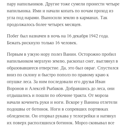
пару напильников. Другие тоже сумели пронести четыре
напильника. Ими и начали копать по ночам проход из
угла под нарами. Выносили землю в карманах. Так
продолжалось более четырех месяцев.
Побег был назначен в ночь на 16 декабря 1942 года.
Бежать рискнуло только 16 человек.
Первым в узкую нору полез Ванин. Осторожно пробил
напильником мерзлую землю, раскопал снег, выглянул в
образовавшееся отверстие. Да, это был овраг. Спустился
вниз по склону и быстро пополз по правому краю к
опушке леса. За ним последовали его друзья Иван
Воронов и Алексей Рыбаков. Добравшись до леса, они
отдышались и пошли по обочине тракта. От мороза
начали коченеть руки и ноги. Вскоре у Ванина отлетели
подошвы от ботинок. Ноги в сопревших портянках
обледенели. Он оторвал рукава у телогрейки и натянул
их поверх расползшихся ботинок. Мороз сковывал все