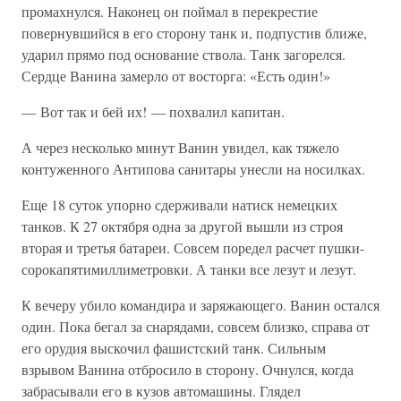
промахнулся. Наконец он поймал в перекрестие
повернувшийся в его сторону танк и, подпустив ближе,
ударил прямо под основание ствола. Танк загорелся.
Сердце Ванина замерло от восторга: «Есть один!»
— Вот так и бей их! — похвалил капитан.
А через несколько минут Ванин увидел, как тяжело
контуженного Антипова санитары унесли на носилках.
Еще 18 суток упорно сдерживали натиск немецких
танков. К 27 октября одна за другой вышли из строя
вторая и третья батареи. Совсем поредел расчет пушки-
сорокапятимиллиметровки. А танки все лезут и лезут.
К вечеру убило командира и заряжающего. Ванин остался
один. Пока бегал за снарядами, совсем близко, справа от
его орудия выскочил фашистский танк. Сильным
взрывом Ванина отбросило в сторону. Очнулся, когда
забрасывали его в кузов автомашины. Глядел