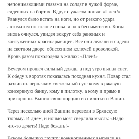
непонимающими глазами на солдат в чужой форме,
сидевших на бортах. Вдруг с ужасом понял: «Плен!»
Рванулся было встать на ноги, но от резкого удара
автоматом по голове снова впал в беспамятство. Когда
вновь очнулся, увидел вокруг себя раненых и
контуженных красноармейцев. Все они лежали и сидели
на скотном дворе, обнесенном колючей проволокой.
Кровь разом похолодела в жилах: «Плен!»
Вечером прошел сильный дождь, а под утро выпал снег.
К обеду в воротах показалась походная кухня. Повар стал
разливать черпачком свекольный суп: кому в ржавую
консервную банку, кому в пилотку, а кому и прямо в
пригоршни. Выпил свою порцию из пилотки и Ванин.
Через несколько дней Ванина перевели в Брянскую
тюрьму. И днем, и ночью мозг сверлила мысль: «Надо
что-то делать! Надо бежать!»
Вскоре большую группу военнопленных выгнали на