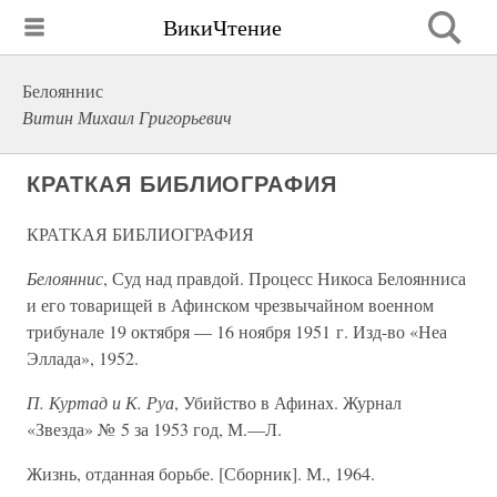
ВикиЧтение
Белояннис
Витин Михаил Григорьевич
КРАТКАЯ БИБЛИОГРАФИЯ
КРАТКАЯ БИБЛИОГРАФИЯ
Белояннис
, Суд над правдой. Процесс Никоса Белоянниса
и его товарищей в Афинском чрезвычайном военном
трибунале 19 октября — 16 ноября 1951 г. Изд-во «Неа
Эллада», 1952.
П. Куртад и К. Руа
, Убийство в Афинах. Журнал
«Звезда» № 5 за 1953 год, М.—Л.
Жизнь, отданная борьбе. [Сборник]. М., 1964.