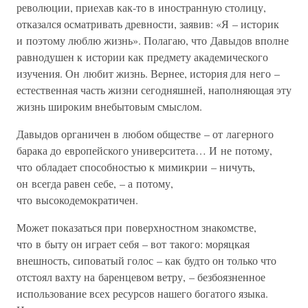
революции, приехав как-то в иностранную столицу,
отказался осматривать древности, заявив: «Я – историк
и поэтому люблю жизнь». Полагаю, что Давыдов вполне
равнодушен к истории как предмету академического
изучения. Он любит жизнь. Вернее, история для него –
естественная часть жизни сегодняшней, наполняющая эту
жизнь широким внебытовым смыслом.
Давыдов органичен в любом обществе – от лагерного
барака до европейского университета… И не потому,
что обладает способностью к мимикрии – ничуть,
он всегда равен себе, – а потому,
что высокодемократичен.
Может показаться при поверхностном знакомстве,
что в быту он играет себя – вот такого: моряцкая
внешность, сиповатый голос – как будто он только что
отстоял вахту на баренцевом ветру, – безбоязненное
использование всех ресурсов нашего богатого языка.