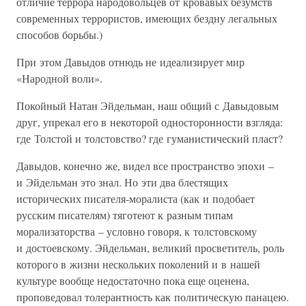
отличие террора народовольцев от кровавых безумств
современных террористов, имеющих бездну легальных
способов борьбы.)
При этом Давыдов отнюдь не идеализирует мир
«Народной воли».
Покойный Натан Эйдельман, наш общий с Давыдовым
друг, упрекал его в некоторой односторонности взгляда:
где Толстой и толстовство? где гуманистический пласт?
Давыдов, конечно же, видел все пространство эпохи –
и Эйдельман это знал. Но эти два блестящих
исторических писателя-моралиста (как и подобает
русским писателям) тяготеют к разным типам
морализаторства – условно говоря, к толстовскому
и достоевскому. Эйдельман, великий просветитель, роль
которого в жизни нескольких поколений и в нашей
культуре вообще недостаточно пока еще оценена,
проповедовал толерантность как политическую панацею.