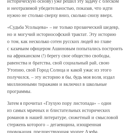
историческую основу) уже решил эту задачу с блеском
и неотразимой убедительностью, показав, что идти
нужно не столько сверху вниз, сколько снизу вверх.
«Судьба Усольцева» – не только прозаический шедевр,
но и могучий историософский трактат. Эту историю
о том, как несколько сотен русских людей во главе
с казачьим офицером Ашиновым попытались построить
на африканском (!) берегу свое общество свободы,
равенства и братства, свой социальный рай, свою
Утопию, свой Город Солнца и какой ужас из этого
получился, – эту историю я бы, будь моя воля, издал
миллионными тиражами и включил в школьные
программы.
Затем я прочитал «Глухую пору листопада» – один
из самых мрачных и блистательных исторических
романов в нашей литературе, сюжетный и смысловой
стержень которого – дегаевщина, изощренная
провокация, предшествующая эпопее Азефа.